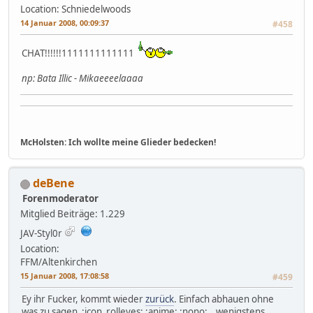
Location: Schniedelwoods
14 Januar 2008, 00:09:37
#458
CHAT!!!!!!1111111111111
np: Bata Illic - Mikaeeeelaaaa
McHolsten: Ich wollte meine Glieder bedecken!
deBene
Forenmoderator
Mitglied
Beiträge: 1.229
JAV-Styl0r
Location:
FFM/Altenkirchen
15 Januar 2008, 17:08:58
#459
Ey ihr Fucker, kommt wieder
zurück
. Einfach abhauen ohne
was zu sagen :icon_rolleyes: :anime: :nono:...wenigstens