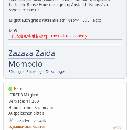
hatte der Böhse Ernie noch genug Anstand "Tschüss" zu
sagen. :respekt:
Es gibt auch gratis Katzenfleisch, Neo^^ :LOL: :algo:
MfG
* 贝内迪克特 维甘德 np: The Police - So lonely
Zazaza Zaida
Momoclo
Bōkenger
Shinkenger
Dekaranger
Eric
FIRST 8
Mitglied
Beiträge: 11.260
Huuuuiiiii eine Salami zum
Auspeitschen bitte!!
Location: Schweiz
25 Januar 2008, 16:24:08
#460