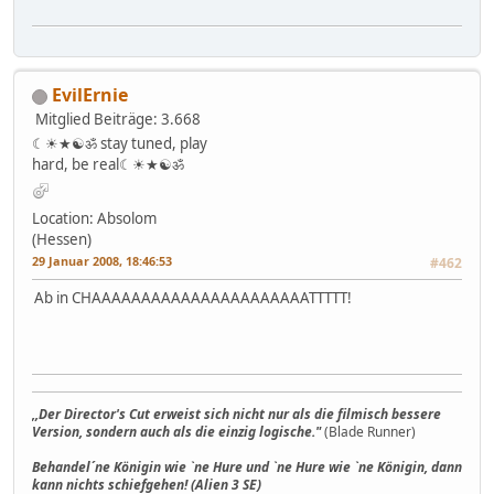
EvilErnie
Mitglied
Beiträge: 3.668
☾☀★☯ॐ stay tuned, play
hard, be real☾☀★☯ॐ
Location: Absolom
(Hessen)
29 Januar 2008, 18:46:53
#462
Ab in CHAAAAAAAAAAAAAAAAAAAAAATTTTT!
,,Der Director's Cut erweist sich nicht nur als die filmisch bessere
Version, sondern auch als die einzig logische."
(Blade Runner)
Behandel´ne Königin wie `ne Hure und `ne Hure wie `ne Königin, dann
kann nichts schiefgehen! (Alien 3 SE)