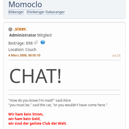
Momoclo
Bōkenger
Shinkenger
Dekaranger
.sixer.
Administrator
Mitglied
Beiträge: 898
Location: Couch
4 März 2008, 00:05:10
#478
CHAT!
"How do you know I'm mad?" said Alice
"you must be," said the cat, "or you wouldn't have come here."
Wir ham kein Strom,
wir ham kein Geld,
wir sind der geilste Club der Welt.