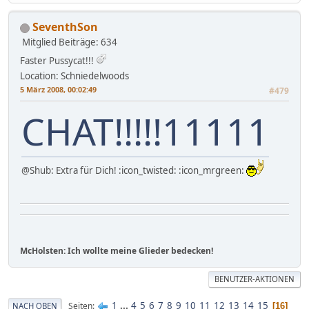
SeventhSon
Mitglied
Beiträge: 634
Faster Pussycat!!!
Location: Schniedelwoods
5 März 2008, 00:02:49
#479
CHAT!!!!!11111
@Shub: Extra für Dich! :icon_twisted: :icon_mrgreen:
McHolsten: Ich wollte meine Glieder bedecken!
BENUTZER-AKTIONEN
1
...
4
5
6
7
8
9
10
11
12
13
14
15
Seiten
NACH OBEN
16