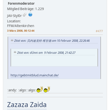
Forenmoderator
Mitglied
Beiträge: 1.229
JAV-Styl0r
Location:
FFM/Altenkirchen
3 März 2008, 00:12:44
#477
Zitat von: 贝内迪克特 维甘德 am 10 Februar 2008, 22:26:46
Zitat von: dÜnni am 9 Februar 2008, 21:42:27
http://gebtmitblud.mainchat.de/
:andy: :algo: :algo:
Zazaza Zaida