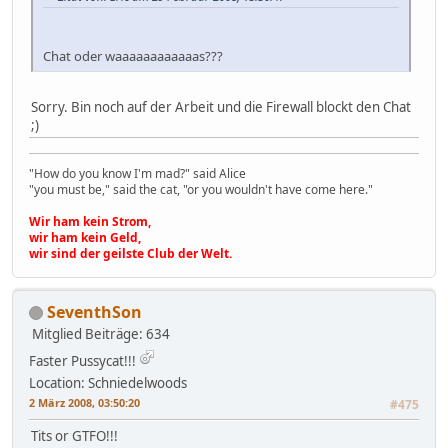
Chat oder waaaaaaaaaaaas???
Sorry. Bin noch auf der Arbeit und die Firewall blockt den Chat
;)
"How do you know I'm mad?" said Alice
"you must be," said the cat, "or you wouldn't have come here."
Wir ham kein Strom,
wir ham kein Geld,
wir sind der geilste Club der Welt.
SeventhSon
Mitglied
Beiträge: 634
Faster Pussycat!!!
Location: Schniedelwoods
2 März 2008, 03:50:20
#475
Tits or GTFO!!!