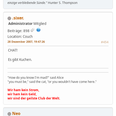
einzige verbleibende Sünde."
Hunter S. Thompson
.sixer.
Administrator
Mitglied
Beiträge: 898
Location: Couch
28 Dezember 2007, 19:47:26
#454
CHAT!
Es gibt Kuchen.
"How do you know I'm mad?" said Alice
"you must be," said the cat, "or you wouldn't have come here."
Wir ham kein Strom,
wir ham kein Geld,
wir sind der geilste Club der Welt.
Neo