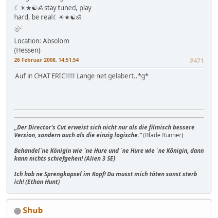
☾☀★☯ॐ stay tuned, play
hard, be real☾☀★☯ॐ
Location: Absolom
(Hessen)
26 Februar 2008, 14:51:54
#471
Auf in CHAT ERIC!!!!! Lange net gelabert..*g*
,,Der Director's Cut erweist sich nicht nur als die filmisch bessere
Version, sondern auch als die einzig logische."
(Blade Runner)
Behandel´ne Königin wie `ne Hure und `ne Hure wie `ne Königin, dann
kann nichts schiefgehen! (Alien 3 SE)
Ich hab ne Sprengkapsel im Kopf! Du musst mich töten sonst sterb
ich! (Ethan Hunt)
Shub