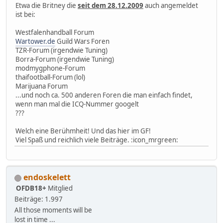
Etwa die Britney die
seit dem 28.12.2009
auch angemeldet
ist bei:
Westfalenhandball Forum
Wartower.de
Guild Wars Foren
TZR-Forum (irgendwie Tuning)
Borra-Forum (irgendwie Tuning)
modmygphone-Forum
thaifootball-Forum (lol)
Marijuana Forum
...und noch ca. 500 anderen Foren die man einfach findet,
wenn man mal die ICQ-Nummer googelt
???
Welch eine Berühmheit! Und das hier im GF!
Viel Spaß und reichlich viele Beiträge. :icon_mrgreen:
endoskelett
OFDB18+
Mitglied
Beiträge: 1.997
All those moments will be
lost in time ...