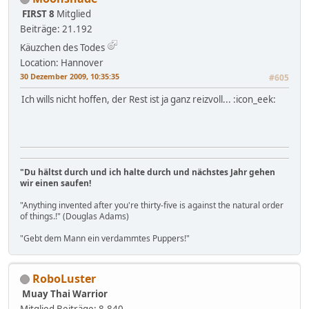
FIRST 8
Mitglied
Beiträge: 21.192
Käuzchen des Todes
Location: Hannover
30 Dezember 2009, 10:35:35
#605
Ich wills nicht hoffen, der Rest ist ja ganz reizvoll... :icon_eek:
"Du hältst durch und ich halte durch und nächstes Jahr gehen
wir einen saufen!
"Anything invented after you're thirty-five is against the natural order
of things.!" (Douglas Adams)
"Gebt dem Mann ein verdammtes Puppers!"
RoboLuster
Muay Thai Warrior
Mitglied
Beiträge: 8.840