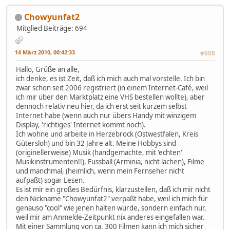
Chowyunfat2
Mitglied
Beiträge: 694
14 März 2010, 00:42:33
#608
Hallo, Grüße an alle,
ich denke, es ist Zeit, daß ich mich auch mal vorstelle. Ich bin
zwar schon seit 2006 registriert (in einem Internet-Café, weil
ich mir über den Marktplatz eine VHS bestellen wollte), aber
dennoch relativ neu hier, da ich erst seit kurzem selbst
Internet habe (wenn auch nur übers Handy mit winzigem
Display, 'richtiges' Internet kommt noch).
Ich wohne und arbeite in Herzebrock (Ostwestfalen, Kreis
Gütersloh) und bin 32 Jahre alt. Meine Hobbys sind
(originellerweise) Musik (handgemachte, mit 'echten'
Musikinstrumenten!!), Fussball (Arminia, nicht lachen), Filme
und manchmal, (heimlich, wenn mein Fernseher nicht
aufpaßt) sogar Lesen.
Es ist mir ein großes Bedürfnis, klarzustellen, daß ich mir nicht
den Nickname "Chowyunfat2" verpaßt habe, weil ich mich für
genauso "cool" wie jenen halten würde, sondern einfach nur,
weil mir am Anmelde-Zeitpunkt nix anderes eingefallen war.
Mit einer Sammlung von ca. 300 Filmen kann ich mich sicher