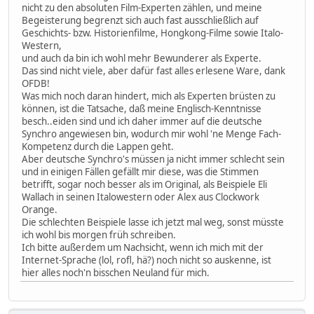
nicht zu den absoluten Film-Experten zählen, und meine
Begeisterung begrenzt sich auch fast ausschließlich auf
Geschichts- bzw. Historienfilme, Hongkong-Filme sowie Italo-
Western,
und auch da bin ich wohl mehr Bewunderer als Experte.
Das sind nicht viele, aber dafür fast alles erlesene Ware, dank
OFDB!
Was mich noch daran hindert, mich als Experten brüsten zu
können, ist die Tatsache, daß meine Englisch-Kenntnisse
besch..eiden sind und ich daher immer auf die deutsche
Synchro angewiesen bin, wodurch mir wohl 'ne Menge Fach-
Kompetenz durch die Lappen geht.
Aber deutsche Synchro's müssen ja nicht immer schlecht sein
und in einigen Fällen gefällt mir diese, was die Stimmen
betrifft, sogar noch besser als im Original, als Beispiele Eli
Wallach in seinen Italowestern oder Alex aus Clockwork
Orange.
Die schlechten Beispiele lasse ich jetzt mal weg, sonst müsste
ich wohl bis morgen früh schreiben.
Ich bitte außerdem um Nachsicht, wenn ich mich mit der
Internet-Sprache (lol, rofl, hä?) noch nicht so auskenne, ist
hier alles noch'n bisschen Neuland für mich.