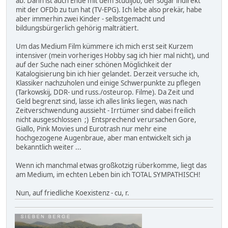
ab. Dann ist auch Ende mit dem Studijob, der sogar indirekt
mit der OFDb zu tun hat (TV-EPG). Ich lebe also prekär, habe
aber immerhin zwei Kinder - selbstgemacht und
bildungsbürgerlich gehörig malträtiert.
Um das Medium Film kümmere ich mich erst seit Kurzem
intensiver (mein vorheriges Hobby sag ich hier mal nicht), und
auf der Suche nach einer schönen Möglichkeit der
Katalogisierung bin ich hier gelandet. Derzeit versuche ich,
Klassiker nachzuholen und einige Schwerpunkte zu pflegen
(Tarkowskij, DDR- und russ./osteurop. Filme). Da Zeit und
Geld begrenzt sind, lasse ich alles links liegen, was nach
Zeitverschwendung aussieht - Irrtümer sind dabei freilich
nicht ausgeschlossen ;) Entsprechend verursachen Gore,
Giallo, Pink Movies und Eurotrash nur mehr eine
hochgezogene Augenbraue, aber man entwickelt sich ja
bekanntlich weiter ...
Wenn ich manchmal etwas großkotzig rüberkomme, liegt das
am Medium, im echten Leben bin ich TOTAL SYMPATHISCH!
Nun, auf friedliche Koexistenz - cu, r.