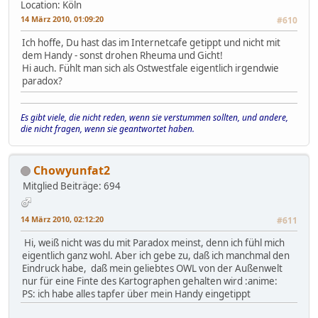
Location: Köln
14 März 2010, 01:09:20
#610
Ich hoffe, Du hast das im Internetcafe getippt und nicht mit
dem Handy - sonst drohen Rheuma und Gicht!
Hi auch. Fühlt man sich als Ostwestfale eigentlich irgendwie
paradox?
Es gibt viele, die nicht reden, wenn sie verstummen sollten, und andere,
die nicht fragen, wenn sie geantwortet haben.
Chowyunfat2
Mitglied
Beiträge: 694
14 März 2010, 02:12:20
#611
Hi, weiß nicht was du mit Paradox meinst, denn ich fühl mich
eigentlich ganz wohl. Aber ich gebe zu, daß ich manchmal den
Eindruck habe, daß mein geliebtes OWL von der Außenwelt
nur für eine Finte des Kartographen gehalten wird :anime:
PS: ich habe alles tapfer über mein Handy eingetippt