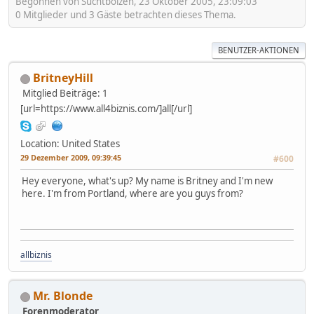
Begonnen von Suchtbolzen, 23 Oktober 2005, 23:09:03
0 Mitglieder und 3 Gäste betrachten dieses Thema.
BENUTZER-AKTIONEN
BritneyHill
Mitglied
Beiträge: 1
[url=https://www.all4biznis.com/]all[/url]
Location: United States
29 Dezember 2009, 09:39:45
#600
Hey everyone, what's up? My name is Britney and I'm new
here. I'm from Portland, where are you guys from?
allbiznis
Mr. Blonde
Forenmoderator