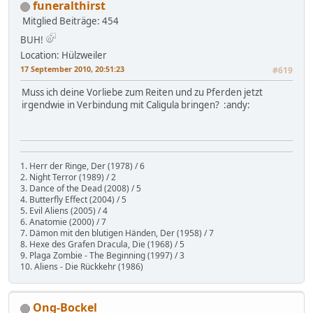
funeralthirst
Mitglied
Beiträge: 454
BUH!
Location: Hülzweiler
17 September 2010, 20:51:23
#619
Muss ich deine Vorliebe zum Reiten und zu Pferden jetzt
irgendwie in Verbindung mit Caligula bringen? :andy:
1. Herr der Ringe, Der (1978) / 6
2. Night Terror (1989) / 2
3. Dance of the Dead (2008) / 5
4. Butterfly Effect (2004) / 5
5. Evil Aliens (2005) / 4
6. Anatomie (2000) / 7
7. Dämon mit den blutigen Händen, Der (1958) / 7
8. Hexe des Grafen Dracula, Die (1968) / 5
9. Plaga Zombie - The Beginning (1997) / 3
10. Aliens - Die Rückkehr (1986)
Ong-Bockel