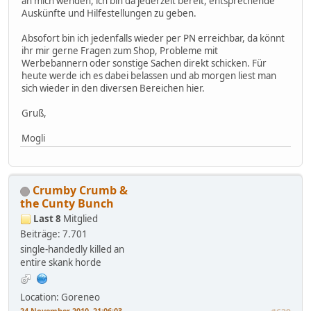
an mich wenden, ich bin da jederzeit bereit, entsprechende
Auskünfte und Hilfestellungen zu geben.
Absofort bin ich jedenfalls wieder per PN erreichbar, da könnt
ihr mir gerne Fragen zum Shop, Probleme mit
Werbebannern oder sonstige Sachen direkt schicken. Für
heute werde ich es dabei belassen und ab morgen liest man
sich wieder in den diversen Bereichen hier.
Gruß,
Mogli
Crumby Crumb &
the Cunty Bunch
Last 8
Mitglied
Beiträge: 7.701
single-handedly killed an
entire skank horde
Location: Goreneo
24 November 2010, 21:06:03