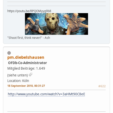
https://youtu.be/RPQOMyyg9b8
"Shoot first, think never!" - Ash
pm.diebelshausen
OFDb-Co-Administrator
Mitglied
Beiträge: 1.649
(siehe unten)
Location: Köln
18 September 2010, 00:31:27
#622
http://www.youtube.com/watch?v=3aHMt90C8eE