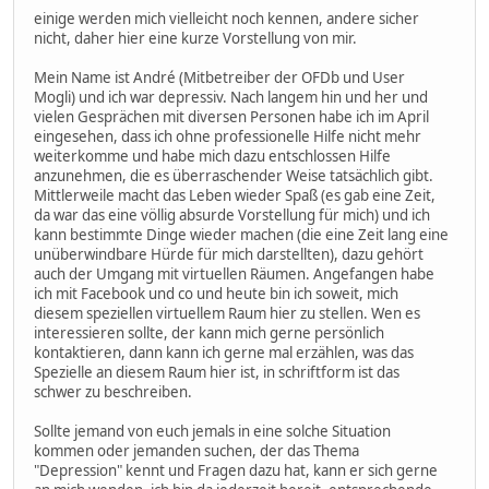
einige werden mich vielleicht noch kennen, andere sicher
nicht, daher hier eine kurze Vorstellung von mir.
Mein Name ist André (Mitbetreiber der OFDb und User
Mogli) und ich war depressiv. Nach langem hin und her und
vielen Gesprächen mit diversen Personen habe ich im April
eingesehen, dass ich ohne professionelle Hilfe nicht mehr
weiterkomme und habe mich dazu entschlossen Hilfe
anzunehmen, die es überraschender Weise tatsächlich gibt.
Mittlerweile macht das Leben wieder Spaß (es gab eine Zeit,
da war das eine völlig absurde Vorstellung für mich) und ich
kann bestimmte Dinge wieder machen (die eine Zeit lang eine
unüberwindbare Hürde für mich darstellten), dazu gehört
auch der Umgang mit virtuellen Räumen. Angefangen habe
ich mit Facebook und co und heute bin ich soweit, mich
diesem speziellen virtuellem Raum hier zu stellen. Wen es
interessieren sollte, der kann mich gerne persönlich
kontaktieren, dann kann ich gerne mal erzählen, was das
Spezielle an diesem Raum hier ist, in schriftform ist das
schwer zu beschreiben.
Sollte jemand von euch jemals in eine solche Situation
kommen oder jemanden suchen, der das Thema
"Depression" kennt und Fragen dazu hat, kann er sich gerne