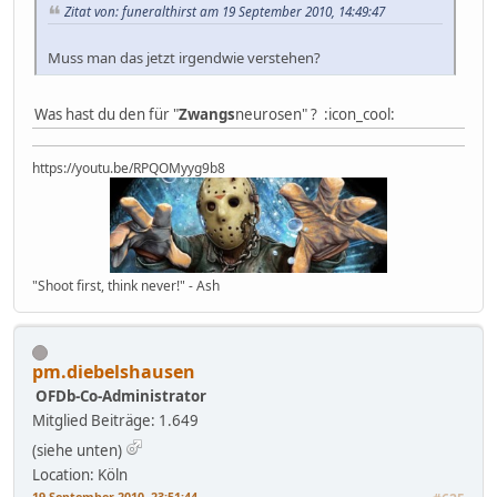
Zitat von: funeralthirst am 19 September 2010, 14:49:47
Muss man das jetzt irgendwie verstehen?
Was hast du den für "
Zwangs
neurosen" ? :icon_cool:
https://youtu.be/RPQOMyyg9b8
"Shoot first, think never!" - Ash
pm.diebelshausen
OFDb-Co-Administrator
Mitglied
Beiträge: 1.649
(siehe unten)
Location: Köln
19 September 2010, 23:51:44