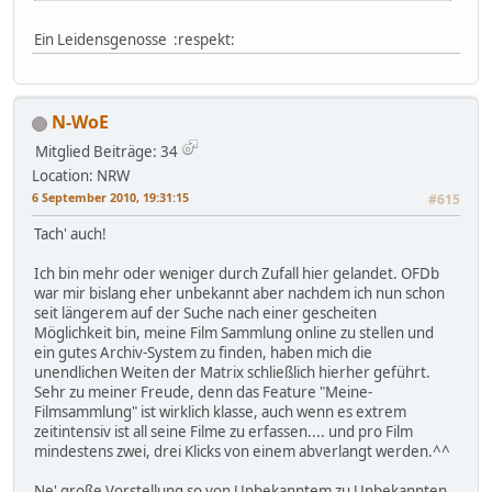
Ein Leidensgenosse :respekt:
N-WoE
Mitglied
Beiträge: 34
Location: NRW
6 September 2010, 19:31:15
#615
Tach' auch!
Ich bin mehr oder weniger durch Zufall hier gelandet. OFDb
war mir bislang eher unbekannt aber nachdem ich nun schon
seit längerem auf der Suche nach einer gescheiten
Möglichkeit bin, meine Film Sammlung online zu stellen und
ein gutes Archiv-System zu finden, haben mich die
unendlichen Weiten der Matrix schließlich hierher geführt.
Sehr zu meiner Freude, denn das Feature "Meine-
Filmsammlung" ist wirklich klasse, auch wenn es extrem
zeitintensiv ist all seine Filme zu erfassen.... und pro Film
mindestens zwei, drei Klicks von einem abverlangt werden.^^
Ne' große Vorstellung so von Unbekanntem zu Unbekannten