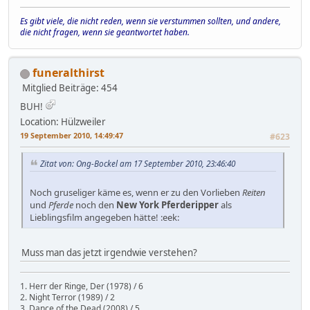
Es gibt viele, die nicht reden, wenn sie verstummen sollten, und andere,
die nicht fragen, wenn sie geantwortet haben.
funeralthirst
Mitglied
Beiträge: 454
BUH!
Location: Hülzweiler
19 September 2010, 14:49:47
#623
Zitat von: Ong-Bockel am 17 September 2010, 23:46:40
Noch gruseliger käme es, wenn er zu den Vorlieben
Reiten
und
Pferde
noch den
New York Pferderipper
als
Lieblingsfilm angegeben hätte! :eek:
Muss man das jetzt irgendwie verstehen?
1. Herr der Ringe, Der (1978) / 6
2. Night Terror (1989) / 2
3. Dance of the Dead (2008) / 5