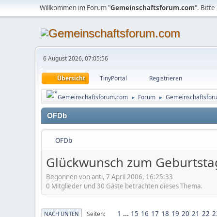
Willkommen im Forum "
Gemeinschaftsforum.com
". Bitte
6 August 2026, 07:05:56
Übersicht
TinyPortal
Registrieren
Gemeinschaftsforum.com
Forum
Gemeinschaftsfor
►
►
OFDb
OFDb
Glückwunsch zum Geburtsta
Begonnen von anti, 7 April 2006, 16:25:33
0 Mitglieder und 30 Gäste betrachten dieses Thema.
1
...
15
16
17
18
19
20
21
22
2
Seiten
NACH UNTEN