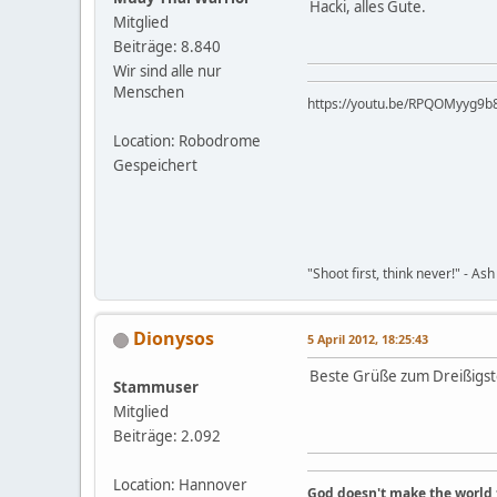
Hacki, alles Gute.
Mitglied
Beiträge: 8.840
Wir sind alle nur
Menschen
https://youtu.be/RP
Location: Robodrome
Gespeichert
"Shoot first, think never!" - Ash
Dionysos
5 April 2012, 18:25:43
Beste Grüße zum Dreißigste
Stammuser
Mitglied
Beiträge: 2.092
Location: Hannover
God doesn't make the world 