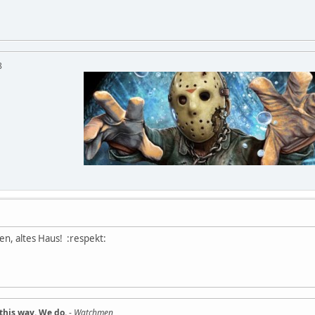
QOMyyg9b8
n, altes Haus! :respekt:
this way. We do.
-
Watchmen