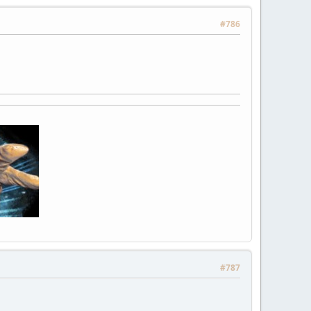
#786
#787