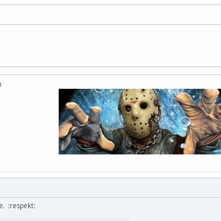
QOMyyg9b8
e. :respekt: