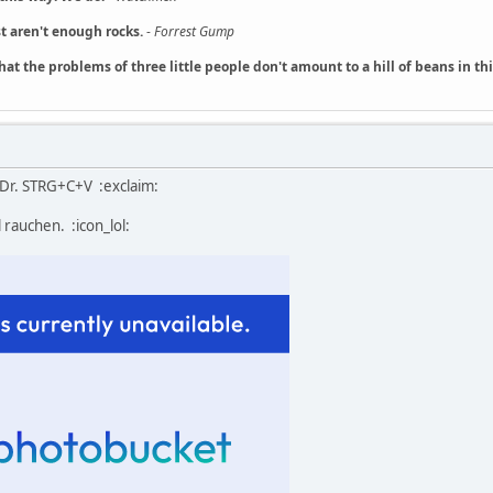
t aren't enough rocks.
-
Forrest Gump
hat the problems of three little people don't amount to a hill of beans in t
Dr. STRG+C+V :exclaim:
ll rauchen. :icon_lol: