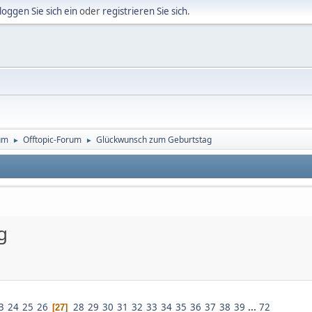
loggen Sie sich ein
oder
registrieren Sie sich
.
um
Offtopic-Forum
Glückwunsch zum Geburtstag
►
►
g
3
24
25
26
28
29
30
31
32
33
34
35
36
37
38
39
...
72
27