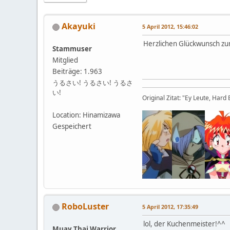
Akayuki
5 April 2012, 15:46:02
Herzlichen Glückwunsch zu
Stammuser
Mitglied
Beiträge: 1.963
うるさい! うるさい! うるさ
い!
Original Zitat: "Ey Leute, Hard
Location: Hinamizawa
Gespeichert
RoboLuster
5 April 2012, 17:35:49
lol, der Kuchenmeister!^^
Muay Thai Warrior