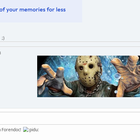
 ;)
QOMyyg9b8
m Forendoc!