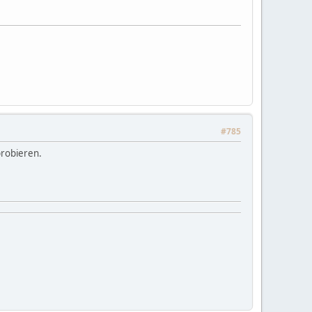
#785
probieren.