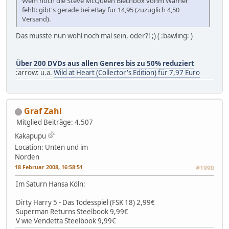
Wem noch die Steve McQueen Blechbox vonm Warner
fehlt: gibt's gerade bei eBay für 14,95 (zuzüglich 4,50
Versand).
Das musste nun wohl noch mal sein, oder?! ;) ( :bawling: )
Über 200 DVDs aus allen Genres bis zu 50% reduziert
:arrow: u.a.
Wild at Heart (Collector's Edition) für 7,97 Euro
Graf Zahl
Mitglied
Beiträge: 4.507
Kakapupu
Location: Unten und im
Norden
18 Februar 2008, 16:58:51
#1990
Im Saturn Hansa Köln:
Dirty Harry 5 - Das Todesspiel (FSK 18) 2,99€
Superman Returns Steelbook 9,99€
V wie Vendetta Steelbook 9,99€