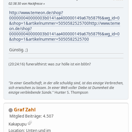
02:38:30 von Hackfresse
http://www.temeon.de/shop?
000000040000003b0141aa400000149a67b587f6&wg_id=0
&shop=1&artikelnummer=5050582525700http://www.teme
on.de/shop?
000000040000003b0141aa400000149a67b587f6&wg_id=0
&shop=1&artikelnummer=5050582525700
Günstig. ;)
(20:24:16) funeralthirst: was zur hölle ist ein b00n?
"In einer Gesellschaft, in der alle schuldig sind, ist das einzige Verbrechen,
sich erwischen zu lassen. In einer Welt voller Diebe ist Dummheit die
einzige verbleibende Sünde."
Hunter S. Thompson
Graf Zahl
Mitglied
Beiträge: 4.507
Kakapupu
Location: Unten und im