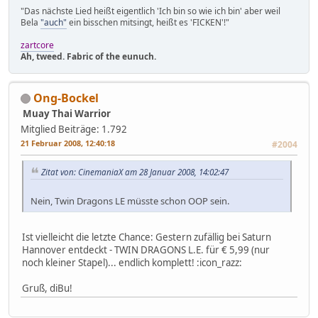
"Das nächste Lied heißt eigentlich 'Ich bin so wie ich bin' aber weil
Bela
"auch"
ein bisschen mitsingt, heißt es 'FICKEN'!"
zartcore
Ah, tweed. Fabric of the eunuch.
Ong-Bockel
Muay Thai Warrior
Mitglied
Beiträge: 1.792
21 Februar 2008, 12:40:18
#2004
Zitat von: CinemaniaX am 28 Januar 2008, 14:02:47
Nein, Twin Dragons LE müsste schon OOP sein.
Ist vielleicht die letzte Chance: Gestern zufällig bei Saturn
Hannover entdeckt - TWIN DRAGONS L.E. für € 5,99 (nur
noch kleiner Stapel)... endlich komplett! :icon_razz:
Gruß, diBu!