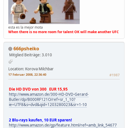
esta es la mejor mota
When there is no more room for talent OK will make another UFC
666psheiko
Mitglied
Beiträge: 3.010
Location: Korova Milchbar
17 Februar 2008, 22:36:40
#1987
Die HD DVD von 300 EUR 15,95
http://www.amazon.de/300-HD-DVD-Gerard-
Butler/dp/B000RF121O/ref=sr_1_10?
ie=UTF8&s=dvd&qid=1203280023&sr=1-10
2 Blu-rays kaufen, 10 EUR sparen!
http://www.amazon.de/gp/feature.html/ref=amb_link_54677