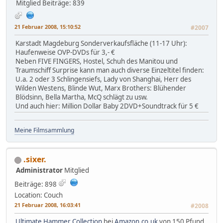
Mitglied
Beiträge: 839
21 Februar 2008, 15:10:52
#2007
Karstadt Magdeburg Sonderverkaufsfläche (11-17 Uhr):
Haufenweise OVP-DVDs für 3,- €
Neben FIVE FINGERS, Hostel, Schuh des Manitou und
Traumschiff Surprise kann man auch diverse Einzeltitel finden:
U.a. 2 oder 3 Schlingensiefs, Lady von Shanghai, Herr des
Wilden Westens, Blinde Wut, Marx Brothers: Blühender
Blödsinn, Bella Martha, McQ schlägt zu usw.
Und auch hier: Million Dollar Baby 2DVD+Soundtrack für 5 €
Meine Filmsammlung
.sixer.
Administrator
Mitglied
Beiträge: 898
Location: Couch
21 Februar 2008, 16:03:41
#2008
Ultimate Hammer Collection
bei
Amazon.co.uk
von 150 Pfund