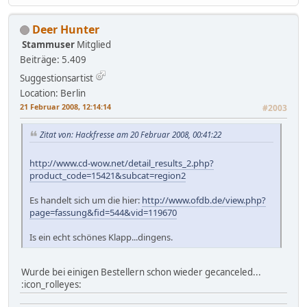
Deer Hunter
Stammuser
Mitglied
Beiträge: 5.409
Suggestionsartist
Location: Berlin
21 Februar 2008, 12:14:14
#2003
Zitat von: Hackfresse am 20 Februar 2008, 00:41:22
http://www.cd-wow.net/detail_results_2.php?
product_code=15421&subcat=region2
Es handelt sich um die hier:
http://www.ofdb.de/view.php?
page=fassung&fid=544&vid=119670
Is ein echt schönes Klapp...dingens.
Wurde bei einigen Bestellern schon wieder gecanceled...
:icon_rolleyes: