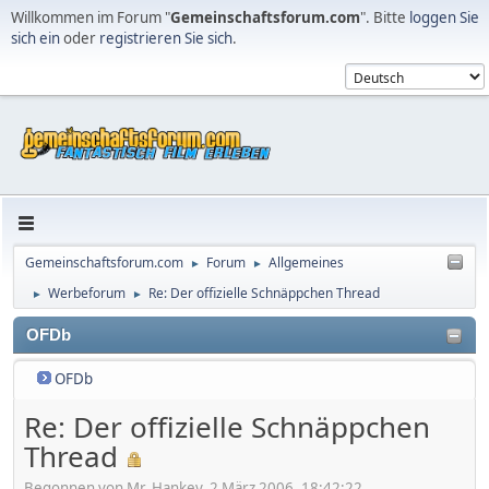
Willkommen im Forum "
Gemeinschaftsforum.com
". Bitte
loggen Sie
sich ein
oder
registrieren Sie sich
.
Gemeinschaftsforum.com
Forum
Allgemeines
►
►
Werbeforum
Re: Der offizielle Schnäppchen Thread
►
►
OFDb
OFDb
Re: Der offizielle Schnäppchen
Thread
Begonnen von Mr. Hankey, 2 März 2006, 18:42:22