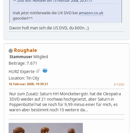
Zitat von: Hanselel am 15 Februar 2008, 20:37:17
Hab jetzt mittlerweile die UK DVD bei
amazon.co.uk
geordert^^
Davon holt man sich die US DVD, du b00n. ;)
Roughale
Stammuser
Mitglied
Beiträge: 7.671
HURZ Experte
Location: Tin City
16 Februar 2008, 19:39:21
#1986
Nur zum Zusatz: Saturn HH Mönckebergstr. hat die Cleopatra
3DVD wieder auf 21 nochwas hochgesetzt, aber Saturn in
Poppenbüttel hat sie noch für 9,99 minus einer für mich, es
waren aber bestimmt noch 10 weitere da...