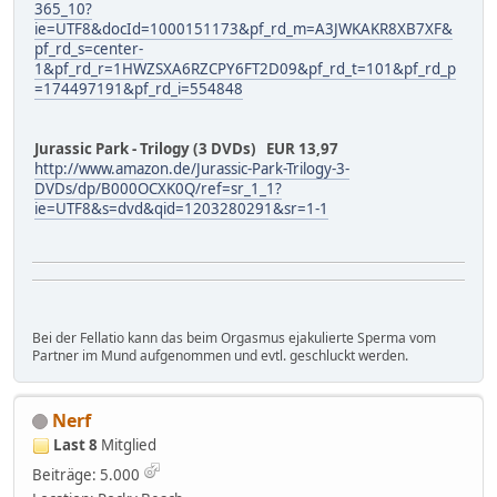
365_10?
ie=UTF8&docId=1000151173&pf_rd_m=A3JWKAKR8XB7XF&
pf_rd_s=center-
1&pf_rd_r=1HWZSXA6RZCPY6FT2D09&pf_rd_t=101&pf_rd_p
=174497191&pf_rd_i=554848
Jurassic Park - Trilogy (3 DVDs) EUR 13,97
http://www.amazon.de/Jurassic-Park-Trilogy-3-
DVDs/dp/B000OCXK0Q/ref=sr_1_1?
ie=UTF8&s=dvd&qid=1203280291&sr=1-1
Bei der Fellatio kann das beim Orgasmus ejakulierte Sperma vom
Partner im Mund aufgenommen und evtl. geschluckt werden.
Nerf
Last 8
Mitglied
Beiträge: 5.000