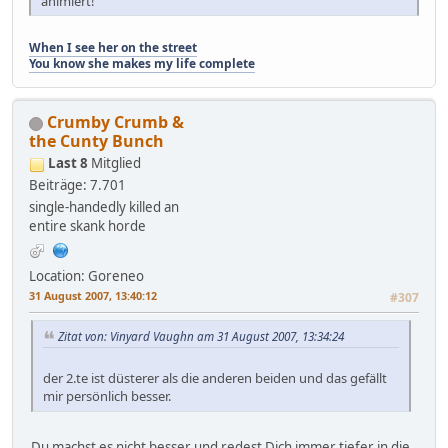
animiert!
When I see her on the street
You know she makes my life complete
Crumby Crumb &
the Cunty Bunch
Last 8
Mitglied
Beiträge: 7.701
single-handedly killed an
entire skank horde
Location: Goreneo
31 August 2007, 13:40:12
#307
Zitat von: Vinyard Vaughn am 31 August 2007, 13:34:24
der 2.te ist düsterer als die anderen beiden und das gefällt
mir persönlich besser.
Du machst es nicht besser und redest Dich immer tiefer in die