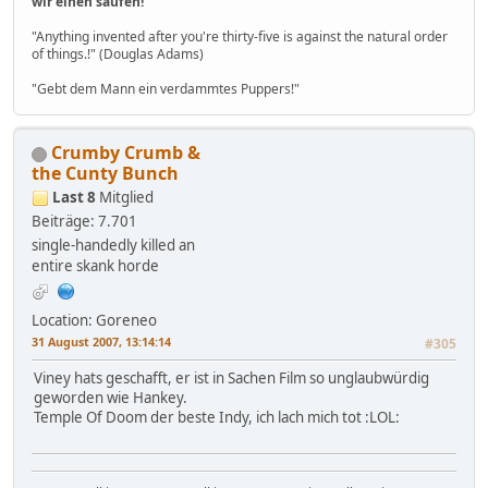
wir einen saufen!
"Anything invented after you're thirty-five is against the natural order
of things.!" (Douglas Adams)
"Gebt dem Mann ein verdammtes Puppers!"
Crumby Crumb &
the Cunty Bunch
Last 8
Mitglied
Beiträge: 7.701
single-handedly killed an
entire skank horde
Location: Goreneo
31 August 2007, 13:14:14
#305
Viney hats geschafft, er ist in Sachen Film so unglaubwürdig
geworden wie Hankey.
Temple Of Doom der beste Indy, ich lach mich tot :LOL: