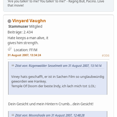
'Are you talkin' to me? You talkin' to me?' - Raging Bull, Pacino. Love
that movie!
Vinyard Vaughn
Stammuser
Mitglied
Beiträge: 2.434
Hate keeps a man alive, it
gives him strength.
Location: FF/M
31 August 2007, 13:34:24
#306
Zitat von: Rügenwalder Sesselmett am 31 August 2007, 13:14:14
Viney hats geschafft, er ist in Sachen Film so unglaubwürdig
geworden wie Hankey.
Temple Of Doom der beste Indy, ich lach mich tot :LOL:
Dein Gesicht und mein Hintern Crumb...dein Gesicht!
Zitat von: Moonshade am 31 August 2007, 12:48:28