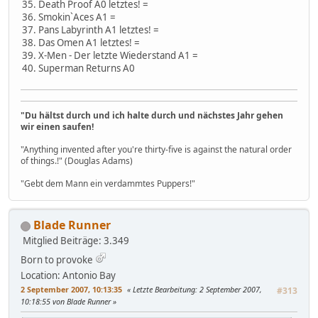
35. Death Proof A0 letztes! =
36. Smokin`Aces A1 =
37. Pans Labyrinth A1 letztes! =
38. Das Omen A1 letztes! =
39. X-Men - Der letzte Wiederstand A1 =
40. Superman Returns A0
"Du hältst durch und ich halte durch und nächstes Jahr gehen
wir einen saufen!
"Anything invented after you're thirty-five is against the natural order
of things.!" (Douglas Adams)
"Gebt dem Mann ein verdammtes Puppers!"
Blade Runner
Mitglied
Beiträge: 3.349
Born to provoke
Location: Antonio Bay
2 September 2007, 10:13:35
Letzte Bearbeitung
: 2 September 2007,
#313
10:18:55 von Blade Runner