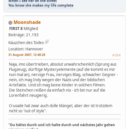
When I see her on the street
You know she makes my life complete
Moonshade
FIRST 8
Mitglied
Beiträge: 21.193
Käuzchen des Todes
Location: Hannover
31 August 2007, 12:48:28
#304
Naja, imo übertrieben, absolut unwahrscheinlich (Sprung aus
Flugzeug), dürftige Mysteryelemente (auf die kommt es mir
nun mal an), nervige Frau, nerviges Blag, schwacher Gegner -
nein, ich mag Indy wegen der Nazis und der biblischen
Artefakte. Und ich mag keine Kinder in solchen Filmen.
Die Steinchen reißen da einfach nix - ich bin nur auf die
Lorenfahrt neugierig.
Crusade hat zwar auch dolle Mängel, aber der ist trotzdem
nicht so "out of style".
"Du hältst durch und ich halte durch und nächstes Jahr gehen