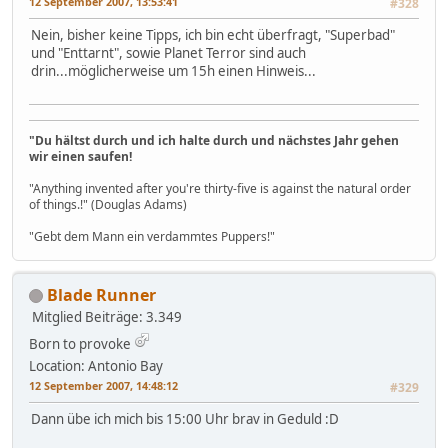
12 September 2007, 13:53:41
#328
Nein, bisher keine Tipps, ich bin echt überfragt, "Superbad"
und "Enttarnt", sowie Planet Terror sind auch
drin...möglicherweise um 15h einen Hinweis...
"Du hältst durch und ich halte durch und nächstes Jahr gehen
wir einen saufen!
"Anything invented after you're thirty-five is against the natural order
of things.!" (Douglas Adams)
"Gebt dem Mann ein verdammtes Puppers!"
Blade Runner
Mitglied
Beiträge: 3.349
Born to provoke
Location: Antonio Bay
12 September 2007, 14:48:12
#329
Dann übe ich mich bis 15:00 Uhr brav in Geduld :D