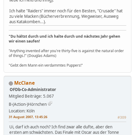
liebe ich heiß und innig).
Ich halte "Raiders" immer noch für den Besten, "Crusade" hat
zu viele Macken (Bücherverbrennung, Wegweiser, Ausweg
aus Katakomben...).
"Du hältst durch und ich halte durch und nächstes Jahr gehen
wir einen saufen!
"Anything invented after you're thirty-five is against the natural order
of things.!" (Douglas Adams)
"Gebt dem Mann ein verdammtes Puppers!"
McClane
OFDb-Co-Administrator
Mitglied
Beiträge: 5.067
B-(Action-)Hörnchen
Location: Köln
31 August 2007, 13:45:26
#309
Ui, darf ich auch noch? Ich find zwar alle dufte, aber den
ersten am schwächsten. Das Finale mit Oscar aus der Tonne