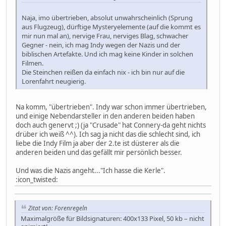
Naja, imo übertrieben, absolut unwahrscheinlich (Sprung
aus Flugzeug), dürftige Mysteryelemente (auf die kommt es
mir nun mal an), nervige Frau, nerviges Blag, schwacher
Gegner - nein, ich mag Indy wegen der Nazis und der
biblischen Artefakte. Und ich mag keine Kinder in solchen
Filmen.
Die Steinchen reißen da einfach nix - ich bin nur auf die
Lorenfahrt neugierig.
Na komm, "übertrieben". Indy war schon immer übertrieben,
und einige Nebendarsteller in den anderen beiden haben
doch auch genervt ;) (ja "Crusade" hat Connery-da geht nichts
drüber ich weiß ^^). Ich sag ja nicht das die schlecht sind, ich
liebe die Indy Film ja aber der 2.te ist düsterer als die
anderen beiden und das gefällt mir persönlich besser.
Und was die Nazis angeht..."Ich hasse die Kerle".
:icon_twisted:
Zitat von: Forenregeln
Maximalgröße für Bildsignaturen: 400x133 Pixel, 50 kb – nicht