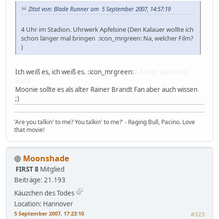
Zitat von: Blade Runner am 5 September 2007, 14:57:19
4 Uhr im Stadion. Uhrwerk Apfelsine (Den Kalauer wollte ich
schon länger mal bringen :icon_mrgreen: Na, welcher Film?
)
Ich weiß es, ich weiß es. :icon_mrgreen:
2 Außer Rand und
Band
Moonie sollte es als alter Rainer Brandt Fan aber auch wissen
;)
'Are you talkin' to me? You talkin' to me?' - Raging Bull, Pacino. Love
that movie!
Moonshade
FIRST 8
Mitglied
Beiträge: 21.193
Käuzchen des Todes
Location: Hannover
5 September 2007, 17:23:10
#323