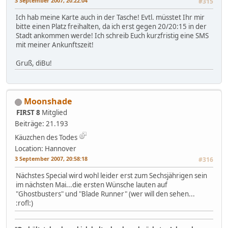
3 September 2007, 20:22:04
#315
Ich hab meine Karte auch in der Tasche! Evtl. müsstet Ihr mir
bitte einen Platz freihalten, da ich erst gegen 20/20:15 in der
Stadt ankommen werde! Ich schreib Euch kurzfristig eine SMS
mit meiner Ankunftszeit!
Gruß, diBu!
Moonshade
FIRST 8
Mitglied
Beiträge: 21.193
Käuzchen des Todes
Location: Hannover
3 September 2007, 20:58:18
#316
Nächstes Special wird wohl leider erst zum Sechsjährigen sein
im nächsten Mai...die ersten Wünsche lauten auf
"Ghostbusters" und "Blade Runner" (wer will den sehen...
:rofl:)