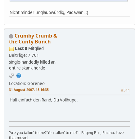
Nicht minder unglaubwürdig, Padawan. ;)
Crumby Crumb &
the Cunty Bunch
Last 8
Mitglied
Beiträge: 7.701
single-handedly killed an
entire skank horde
Location: Goreneo
31 August 2007, 15:16:35
#311
Halt einfach den Rand, Du Vollhupe.
'Are you talkin' to me? You talkin' to me?' - Raging Bull, Pacino. Love
that movie!