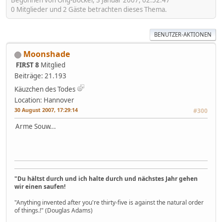
Begonnen von Ong-Bockel, 3 Januar 2007, 02:52:47
0 Mitglieder und 2 Gäste betrachten dieses Thema.
BENUTZER-AKTIONEN
Moonshade
FIRST 8
Mitglied
Beiträge: 21.193
Käuzchen des Todes
Location: Hannover
30 August 2007, 17:29:14
#300
Arme Souw...
"Du hältst durch und ich halte durch und nächstes Jahr gehen
wir einen saufen!
"Anything invented after you're thirty-five is against the natural order
of things.!" (Douglas Adams)