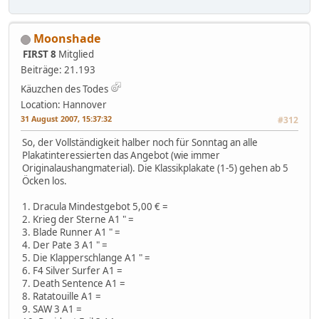
Moonshade
FIRST 8
Mitglied
Beiträge: 21.193
Käuzchen des Todes
Location: Hannover
31 August 2007, 15:37:32
#312
So, der Vollständigkeit halber noch für Sonntag an alle
Plakatinteressierten das Angebot (wie immer
Originalaushangmaterial). Die Klassikplakate (1-5) gehen ab 5
Öcken los.
1. Dracula Mindestgebot 5,00 € =
2. Krieg der Sterne A1 " =
3. Blade Runner A1 " =
4. Der Pate 3 A1 " =
5. Die Klapperschlange A1 " =
6. F4 Silver Surfer A1 =
7. Death Sentence A1 =
8. Ratatouille A1 =
9. SAW 3 A1 =