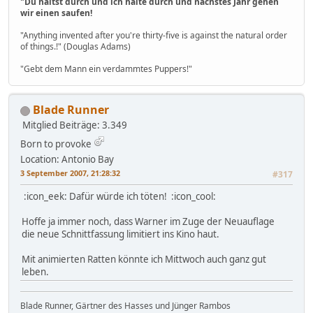
"Du hältst durch und ich halte durch und nächstes Jahr gehen
wir einen saufen!
"Anything invented after you're thirty-five is against the natural order
of things.!" (Douglas Adams)
"Gebt dem Mann ein verdammtes Puppers!"
Blade Runner
Mitglied
Beiträge: 3.349
Born to provoke
Location: Antonio Bay
3 September 2007, 21:28:32
#317
:icon_eek: Dafür würde ich töten! :icon_cool:
Hoffe ja immer noch, dass Warner im Zuge der Neuauflage
die neue Schnittfassung limitiert ins Kino haut.
Mit animierten Ratten könnte ich Mittwoch auch ganz gut
leben.
Blade Runner, Gärtner des Hasses und Jünger Rambos