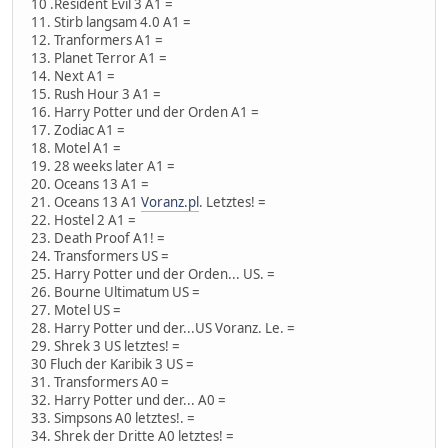
10 .Resident Evil 3 A1 =
11. Stirb langsam 4.0 A1 =
12. Tranformers A1 =
13. Planet Terror A1 =
14. Next A1 =
15. Rush Hour 3 A1 =
16. Harry Potter und der Orden A1 =
17. Zodiac A1 =
18. Motel A1 =
19. 28 weeks later A1 =
20. Oceans 13 A1 =
21. Oceans 13 A1
Voranz.pl
. Letztes! =
22. Hostel 2 A1 =
23. Death Proof A1! =
24. Transformers US =
25. Harry Potter und der Orden... US. =
26. Bourne Ultimatum US =
27. Motel US =
28. Harry Potter und der...US Voranz. Le. =
29. Shrek 3 US letztes! =
30 Fluch der Karibik 3 US =
31. Transformers A0 =
32. Harry Potter und der... A0 =
33. Simpsons A0 letztes!. =
34. Shrek der Dritte A0 letztes! =