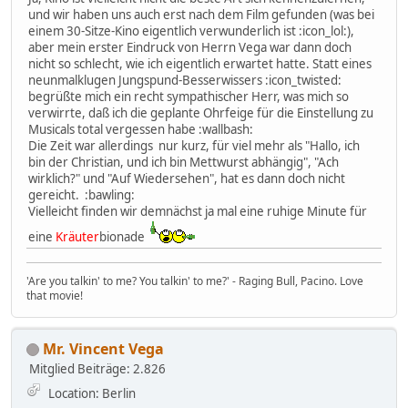
und wir haben uns auch erst nach dem Film gefunden (was bei
einem 30-Sitze-Kino eigentlich verwunderlich ist :icon_lol:),
aber mein erster Eindruck von Herrn Vega war dann doch
nicht so schlecht, wie ich eigentlich erwartet hatte. Statt eines
neunmalklugen Jungspund-Besserwissers :icon_twisted:
begrüßte mich ein recht sympathischer Herr, was mich so
verwirrte, daß ich die geplante Ohrfeige für die Einstellung zu
Musicals total vergessen habe :wallbash:
Die Zeit war allerdings nur kurz, für viel mehr als "Hallo, ich
bin der Christian, und ich bin Mettwurst abhängig", "Ach
wirklich?" und "Auf Wiedersehen", hat es dann doch nicht
gereicht. :bawling:
Vielleicht finden wir demnächst ja mal eine ruhige Minute für
eine
Kräuter
bionade
'Are you talkin' to me? You talkin' to me?' - Raging Bull, Pacino. Love
that movie!
Mr. Vincent Vega
Mitglied
Beiträge: 2.826
Location: Berlin