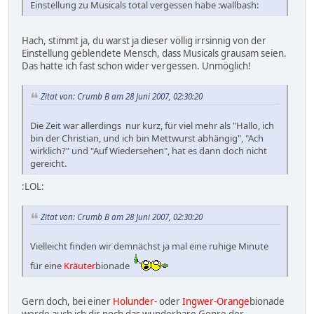
Einstellung zu Musicals total vergessen habe :wallbash:
Hach, stimmt ja, du warst ja dieser völlig irrsinnig von der
Einstellung geblendete Mensch, dass Musicals grausam seien.
Das hatte ich fast schon wider vergessen. Unmöglich!
Zitat von: Crumb B am 28 Juni 2007, 02:30:20
Die Zeit war allerdings nur kurz, für viel mehr als "Hallo, ich
bin der Christian, und ich bin Mettwurst abhängig", "Ach
wirklich?" und "Auf Wiedersehen", hat es dann doch nicht
gereicht.
:LOL:
Zitat von: Crumb B am 28 Juni 2007, 02:30:20
Vielleicht finden wir demnächst ja mal eine ruhige Minute
für eine
Kräuter
bionade
Gern doch, bei einer
Holunder-
oder
Ingwer-Orange
bionade