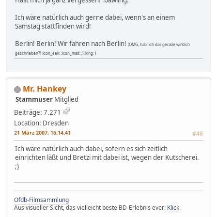
Hast mich ja ganz vergessen! :bawling:
Ich wäre natürlich auch gerne dabei, wenn's an einem
Samstag stattfinden wird!
Berlin! Berlin! Wir fahren nach Berlin!
(OMG, hab' ich das gerade wirklich
geschrieben?! :icon_eek: :icon_mad: ;) :king: )
Mr. Hankey
Stammuser
Mitglied
Beiträge: 7.271
Location: Dresden
21 März 2007, 16:14:41
#46
Ich wäre natürlich auch dabei, sofern es sich zeitlich
einrichten läßt und Bretzi mit dabei ist, wegen der Kutscherei.
;)
Ofdb-Filmsammlung
Aus visueller Sicht, das vielleicht beste BD-Erlebnis ever:
Klick