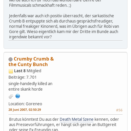
werde auch ich dir noch das wunderbare Genre der
Filmmusicals schmackhaft reden. ;)
Jedenfalls war auch ich positiv überrascht, der sarkastische
Crumb B entpuppte sich als durchaus gesprächsfreudiger,
normal freakiger Kinonerd, was im Übrigen auch für Robi van
Gore gilt. Wieso eigentlich kam mir der Dritte im Bunde auch
irgendwie bekannt vor?
Crumby Crumb &
the Cunty Bunch
Last 8
Mitglied
Beiträge: 7.701
single-handedly killed an
entire skank horde
Location: Goreneo
28 Juni 2007, 02:50:29
#56
Brutus könntest Du aus der
Death Metal Szene
kennen, oder
aus Pressevorführungen, er hängt sich gerne an Buttgereit
oder seine Ex-Freundin ran.