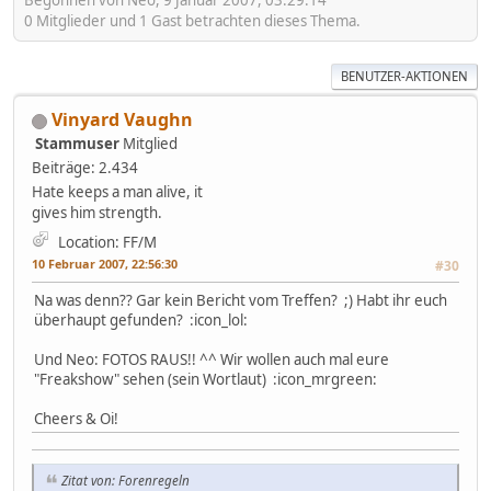
Begonnen von Neo, 9 Januar 2007, 03:29:14
0 Mitglieder und 1 Gast betrachten dieses Thema.
BENUTZER-AKTIONEN
Vinyard Vaughn
Stammuser
Mitglied
Beiträge: 2.434
Hate keeps a man alive, it
gives him strength.
Location: FF/M
10 Februar 2007, 22:56:30
#30
Na was denn?? Gar kein Bericht vom Treffen? ;) Habt ihr euch
überhaupt gefunden? :icon_lol:
Und Neo: FOTOS RAUS!! ^^ Wir wollen auch mal eure
"Freakshow" sehen (sein Wortlaut) :icon_mrgreen:
Cheers & Oi!
Zitat von: Forenregeln