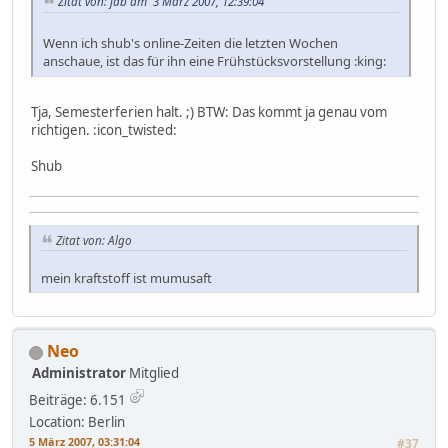
Zitat von: jab am 3 März 2007, 12:39:04
Wenn ich shub's online-Zeiten die letzten Wochen
anschaue, ist das für ihn eine Frühstücksvorstellung :king:
Tja, Semesterferien halt. ;) BTW: Das kommt ja genau vom
richtigen. :icon_twisted:
Shub
Zitat von: Algo
mein kraftstoff ist mumusaft
Neo
Administrator
Mitglied
Beiträge: 6.151
Location: Berlin
5 März 2007, 03:31:04
#37