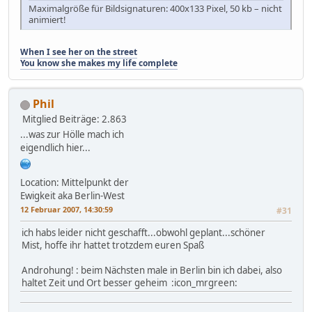
Maximalgröße für Bildsignaturen: 400x133 Pixel, 50 kb – nicht
animiert!
When I see her on the street
You know she makes my life complete
Phil
Mitglied
Beiträge: 2.863
...was zur Hölle mach ich
eigendlich hier...
Location: Mittelpunkt der
Ewigkeit aka Berlin-West
12 Februar 2007, 14:30:59
#31
ich habs leider nicht geschafft...obwohl geplant...schöner
Mist, hoffe ihr hattet trotzdem euren Spaß
Androhung! : beim Nächsten male in Berlin bin ich dabei, also
haltet Zeit und Ort besser geheim :icon_mrgreen: