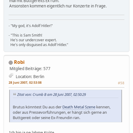
mal mit Buttgereits Ex rum.
Ansonsten kommen eigentlich nur Konzerte in Frage.
- "My god, it's Adolf Hitler!"
- "This is Sam Smith!
He's our undercover expert.
He's only disguised as Adolf Hitler."
Robi
Mitglied
Beiträge: 577
Location: Berlin
28 Juni 2007, 02:53:08
#58
Zitat von: Crumb B am 28 Juni 2007, 02:50:29
Brutus könntest Du aus der
Death Metal Szene
kennen,
oder aus Pressevorführungen, er hängt sich gerne an
Buttgereit oder seine Ex-Freundin ran.
Ich bin ja ne lahme Kröte.