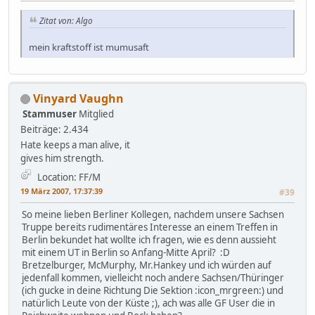
Zitat von: Algo
mein kraftstoff ist mumusaft
Vinyard Vaughn
Stammuser
Mitglied
Beiträge: 2.434
Hate keeps a man alive, it
gives him strength.
Location: FF/M
19 März 2007, 17:37:39
#39
So meine lieben Berliner Kollegen, nachdem unsere Sachsen
Truppe bereits rudimentäres Interesse an einem Treffen in
Berlin bekundet hat wollte ich fragen, wie es denn aussieht
mit einem UT in Berlin so Anfang-Mitte April? :D
Bretzelburger, McMurphy, Mr.Hankey und ich würden auf
jedenfall kommen, vielleicht noch andere Sachsen/Thüringer
(ich gucke in deine Richtung Die Sektion :icon_mrgreen:) und
natürlich Leute von der Küste ;), ach was alle GF User die in