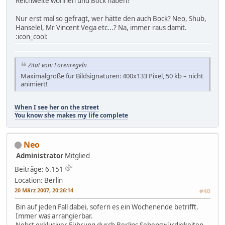
Reichweite wohnen und Bock haben?
Nur erst mal so gefragt, wer hätte den auch Bock? Neo, Shub,
Hanselel, Mr Vincent Vega etc...? Na, immer raus damit.
:icon_cool:
Zitat von: Forenregeln
Maximalgröße für Bildsignaturen: 400x133 Pixel, 50 kb – nicht
animiert!
When I see her on the street
You know she makes my life complete
Neo
Administrator
Mitglied
Beiträge: 6.151
Location: Berlin
20 März 2007, 20:26:14
#40
Bin auf jeden Fall dabei, sofern es ein Wochenende betrifft.
Immer was arrangierbar.
Nebst exklusiver Führung durch Berlins Sehenswürdigkeiten