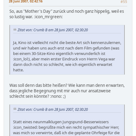
28 Juni 2007, 02:42:16
#55
So, aus "Mother's Day" zurück und noch ganz hippelig, weil es
so lustig war. :icon_mrgreen:
Zitat von: Crumb B am 28 Juni 2007, 02:30:20
Ja, Kino ist vielleicht nicht die beste Art sich kennenzulernen,
und wir haben uns auch erst nach dem Film gefunden (was
bei einem 30-Sitze-Kino eigentlich verwunderlich ist
:icon_lol:), aber mein erster Eindruck von Herrn Vega war
dann doch nicht so schlecht, wie ich eigentlich erwartet
hatte.
Was soll denn das bitte heißen? Wie kann man denn erwarten,
dass jegliche Begegnung mit mir auch nur ansatzweise
schlecht sein könnte? :nono: ;)
Zitat von: Crumb B am 28 Juni 2007, 02:30:20
Statt eines neunmalklugen Jungspund-Besserwissers
:icon_twisted: begrüßte mich ein recht sympathischer Herr,
was mich so verwirrte, daß ich die geplante Ohrfeige für die