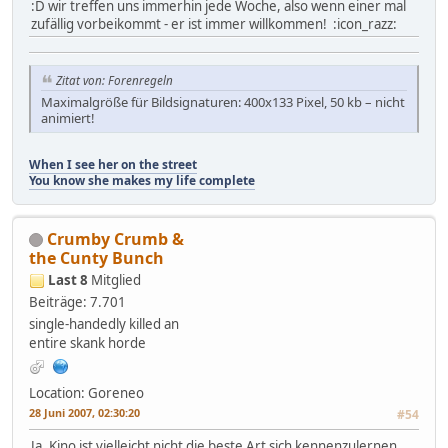
:D wir treffen uns immerhin jede Woche, also wenn einer mal
zufällig vorbeikommt - er ist immer willkommen! :icon_razz:
Zitat von: Forenregeln
Maximalgröße für Bildsignaturen: 400x133 Pixel, 50 kb – nicht
animiert!
When I see her on the street
You know she makes my life complete
Crumby Crumb &
the Cunty Bunch
Last 8
Mitglied
Beiträge: 7.701
single-handedly killed an
entire skank horde
Location: Goreneo
28 Juni 2007, 02:30:20
#54
Ja, Kino ist vielleicht nicht die beste Art sich kennenzulernen,