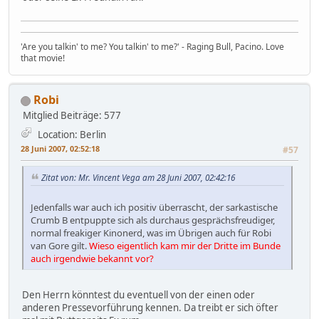
'Are you talkin' to me? You talkin' to me?' - Raging Bull, Pacino. Love
that movie!
Robi
Mitglied
Beiträge: 577
Location: Berlin
28 Juni 2007, 02:52:18
#57
Zitat von: Mr. Vincent Vega am 28 Juni 2007, 02:42:16
Jedenfalls war auch ich positiv überrascht, der sarkastische
Crumb B entpuppte sich als durchaus gesprächsfreudiger,
normal freakiger Kinonerd, was im Übrigen auch für Robi
van Gore gilt.
Wieso eigentlich kam mir der Dritte im Bunde
auch irgendwie bekannt vor?
Den Herrn könntest du eventuell von der einen oder
anderen Pressevorführung kennen. Da treibt er sich öfter