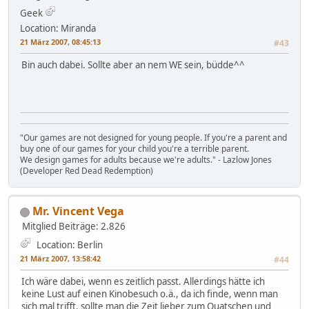
Geek
Location: Miranda
21 März 2007, 08:45:13
#43
Bin auch dabei. Sollte aber an nem WE sein, büdde^^
"Our games are not designed for young people. If you're a parent and
buy one of our games for your child you're a terrible parent.
We design games for adults because we're adults." - Lazlow Jones
(Developer Red Dead Redemption)
Mr. Vincent Vega
Mitglied
Beiträge: 2.826
Location: Berlin
21 März 2007, 13:58:42
#44
Ich wäre dabei, wenn es zeitlich passt. Allerdings hätte ich
keine Lust auf einen Kinobesuch o.ä., da ich finde, wenn man
sich mal trifft, sollte man die Zeit lieber zum Quatschen und