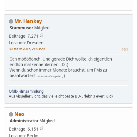
Mr. Hankey
Stammuser
Mitglied
Beiträge: 7.271
Location: Dresden
30 März 2007, 21:03:29
#51
Och mööööönch! Und gerade Dich wollte ich eigentlich
endlich mal kennenlernen! :D ;)
Wenn du schon immer Monate brauchst, um PMs zu
beantworten!
;)
*winkmitdemZaunspfahl*
Ofdb-Filmsammlung
Aus visueller Sicht, das vielleicht beste BD-Erlebnis ever:
Klick
Neo
Administrator
Mitglied
Beiträge: 6.151
Location: Berlin