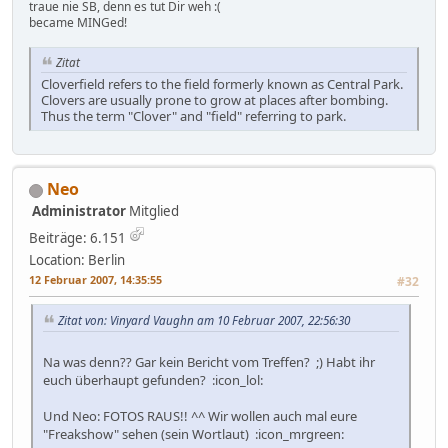
traue nie SB, denn es tut Dir weh :(
became MINGed!
Zitat
Cloverfield refers to the field formerly known as Central Park.
Clovers are usually prone to grow at places after bombing.
Thus the term "Clover" and "field" referring to park.
Neo
Administrator
Mitglied
Beiträge: 6.151
Location: Berlin
12 Februar 2007, 14:35:55
#32
Zitat von: Vinyard Vaughn am 10 Februar 2007, 22:56:30
Na was denn?? Gar kein Bericht vom Treffen? ;) Habt ihr
euch überhaupt gefunden? :icon_lol:
Und Neo: FOTOS RAUS!! ^^ Wir wollen auch mal eure
"Freakshow" sehen (sein Wortlaut) :icon_mrgreen: