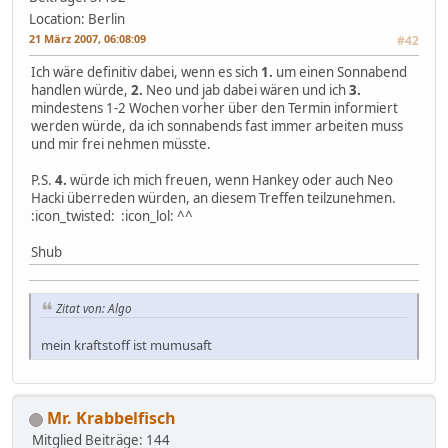
Location: Berlin
21 März 2007, 06:08:09
#42
Ich wäre definitiv dabei, wenn es sich
1.
um einen Sonnabend
handlen würde,
2.
Neo und jab dabei wären und ich
3.
mindestens 1-2 Wochen vorher über den Termin informiert
werden würde, da ich sonnabends fast immer arbeiten muss
und mir frei nehmen müsste.
P.S.
4.
würde ich mich freuen, wenn Hankey oder auch Neo
Hacki überreden würden, an diesem Treffen teilzunehmen.
:icon_twisted: :icon_lol: ^^
Shub
Zitat von: Algo
mein kraftstoff ist mumusaft
Mr. Krabbelfisch
Mitglied
Beiträge: 144