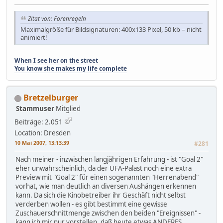
Zitat von: Forenregeln
Maximalgröße für Bildsignaturen: 400x133 Pixel, 50 kb – nicht
animiert!
When I see her on the street
You know she makes my life complete
Bretzelburger
Stammuser
Mitglied
Beiträge: 2.051
Location: Dresden
10 Mai 2007, 13:13:39
#281
Nach meiner - inzwischen langjährigen Erfahrung - ist "Goal 2"
eher unwahrscheinlich, da der UFA-Palast noch eine extra
Preview mit "Goal 2" für einen sogenannten "Herrenabend"
vorhat, wie man deutlich an diversen Aushängen erkennen
kann. Da sich die Kinobetreiber ihr Geschäft nicht selbst
verderben wollen - es gibt bestimmt eine gewisse
Zuschauerschnittmenge zwischen den beiden "Ereignissen" -
kann ich mir nur vorstellen, daß heute etwas ANDERES