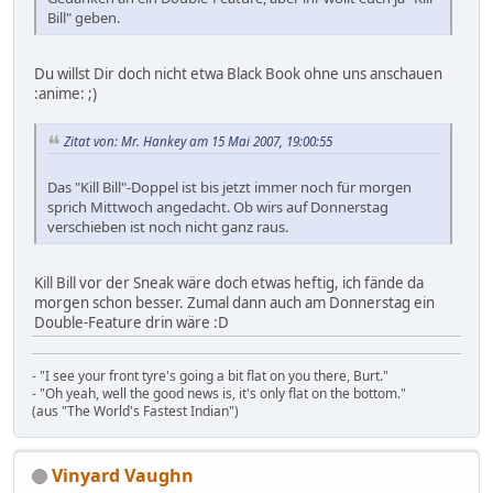
Bill" geben.
Du willst Dir doch nicht etwa Black Book ohne uns anschauen
:anime: ;)
Zitat von: Mr. Hankey am 15 Mai 2007, 19:00:55
Das "Kill Bill"-Doppel ist bis jetzt immer noch für morgen
sprich Mittwoch angedacht. Ob wirs auf Donnerstag
verschieben ist noch nicht ganz raus.
Kill Bill vor der Sneak wäre doch etwas heftig, ich fände da
morgen schon besser. Zumal dann auch am Donnerstag ein
Double-Feature drin wäre :D
- "I see your front tyre's going a bit flat on you there, Burt."
- "Oh yeah, well the good news is, it's only flat on the bottom."
(aus "The World's Fastest Indian")
Vinyard Vaughn