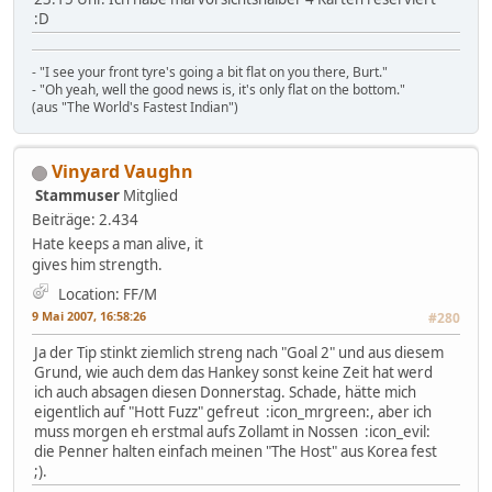
:D
- "I see your front tyre's going a bit flat on you there, Burt."
- "Oh yeah, well the good news is, it's only flat on the bottom."
(aus "The World's Fastest Indian")
Vinyard Vaughn
Stammuser
Mitglied
Beiträge: 2.434
Hate keeps a man alive, it
gives him strength.
Location: FF/M
9 Mai 2007, 16:58:26
#280
Ja der Tip stinkt ziemlich streng nach "Goal 2" und aus diesem
Grund, wie auch dem das Hankey sonst keine Zeit hat werd
ich auch absagen diesen Donnerstag. Schade, hätte mich
eigentlich auf "Hott Fuzz" gefreut :icon_mrgreen:, aber ich
muss morgen eh erstmal aufs Zollamt in Nossen :icon_evil:
die Penner halten einfach meinen "The Host" aus Korea fest
;).