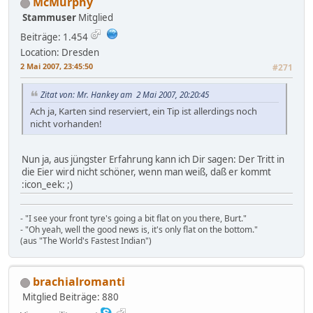
McMurphy
Stammuser
Mitglied
Beiträge: 1.454
Location: Dresden
2 Mai 2007, 23:45:50
#271
Zitat von: Mr. Hankey am 2 Mai 2007, 20:20:45
Ach ja, Karten sind reserviert, ein Tip ist allerdings noch
nicht vorhanden!
Nun ja, aus jüngster Erfahrung kann ich Dir sagen: Der Tritt in
die Eier wird nicht schöner, wenn man weiß, daß er kommt
:icon_eek: ;)
- "I see your front tyre's going a bit flat on you there, Burt."
- "Oh yeah, well the good news is, it's only flat on the bottom."
(aus "The World's Fastest Indian")
brachialromanti
Mitglied
Beiträge: 880