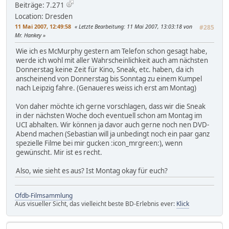
Beiträge: 7.271
Location: Dresden
11 Mai 2007, 12:49:58
Letzte Bearbeitung
: 11 Mai 2007, 13:03:18 von
#285
Mr. Hankey
Wie ich es McMurphy gestern am Telefon schon gesagt habe,
werde ich wohl mit aller Wahrscheinlichkeit auch am nächsten
Donnerstag keine Zeit für Kino, Sneak, etc. haben, da ich
anscheinend von Donnerstag bis Sonntag zu einem Kumpel
nach Leipzig fahre. (Genaueres weiss ich erst am Montag)
Von daher möchte ich gerne vorschlagen, dass wir die Sneak
in der nächsten Woche doch eventuell schon am Montag im
UCI abhalten. Wir können ja davor auch gerne noch nen DVD-
Abend machen (Sebastian will ja unbedingt noch ein paar ganz
spezielle Filme bei mir gucken :icon_mrgreen:), wenn
gewünscht. Mir ist es recht.
Also, wie sieht es aus? Ist Montag okay für euch?
Ofdb-Filmsammlung
Aus visueller Sicht, das vielleicht beste BD-Erlebnis ever:
Klick