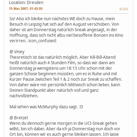
Location: Dresden
15 Mai 2007, 01:42:05
#294
So! Also ich bleibe nun nächstes WE doch zu Hause, mein
Besuch in Leipzig hat sich auf den August verschoben. Von
daher ist am Donnerstag natürlich Sneak angesagt, in der
Hoffnung, dass sich nicht allzu viel besoffene Bonzen ins Kino
verirren. :icon_confused:
@ Viney
Theoretisch ist das natürlich möglich. Aber Kill-Bill-Abend
heißt natürlich auch 4 Stunden Film, so dass wir dann am
Donnerstag ja wenigstens um 18:15 Uhr schon mit der
ganzen Schose beginnen müssten, um es in Ruhe und mit
kurzer Pause zwischen Teil 1 & 2 noch zur Sneak zu schaffen.
Von daher wäre mir persönlich Mittwoch schon lieber, kann
Deinen Standpunkt aber natürlich voll und ganz
nachvollziehen.
Mal sehen was McMurphy dazu sagt. :D
@ Bretzel
Wenn du dennoch gerne morgen in die UCI-Sneak gehen
willst, bin ich dabei. Aber da ich ja Donnerstag nun doch vor
Ort bin, können wir es auch gerne bleiben lassen. Ich lasse