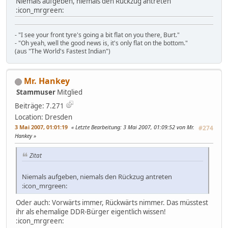
Niemals aufgeben, niemals den Rückzug antreten
:icon_mrgreen:
- "I see your front tyre's going a bit flat on you there, Burt."
- "Oh yeah, well the good news is, it's only flat on the bottom."
(aus "The World's Fastest Indian")
Mr. Hankey
Stammuser
Mitglied
Beiträge: 7.271
Location: Dresden
3 Mai 2007, 01:01:19
Letzte Bearbeitung
: 3 Mai 2007, 01:09:52 von Mr.
#274
Hankey
Zitat
Niemals aufgeben, niemals den Rückzug antreten
:icon_mrgreen:
Oder auch: Vorwärts immer, Rückwärts nimmer. Das müsstest
ihr als ehemalige DDR-Bürger eigentlich wissen!
:icon_mrgreen: