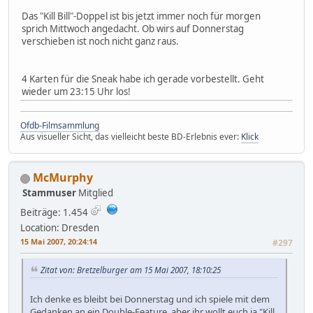
Das "Kill Bill"-Doppel ist bis jetzt immer noch für morgen
sprich Mittwoch angedacht. Ob wirs auf Donnerstag
verschieben ist noch nicht ganz raus.
4 Karten für die Sneak habe ich gerade vorbestellt. Geht
wieder um 23:15 Uhr los!
Ofdb-Filmsammlung
Aus visueller Sicht, das vielleicht beste BD-Erlebnis ever:
Klick
McMurphy
Stammuser
Mitglied
Beiträge: 1.454
Location: Dresden
15 Mai 2007, 20:24:14
#297
Zitat von: Bretzelburger am 15 Mai 2007, 18:10:25
Ich denke es bleibt bei Donnerstag und ich spiele mit dem
Gedanken an ein Double-Feature, aber ihr wollt euch ja "Kill