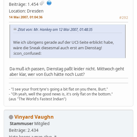
Beiträge: 1.454
Location: Dresden
14 Mai 2007, 01:04:36
#292
Zitat von: Mr. Hankey am 12 Mai 2007, 01:48:35
Wie ich übrigens gerade auf der UCI-Seite erblickt habe,
wäre die Sneak diesesmal auch erst am Dienstag!
:icon_confused:
Da muß ich passen, Dienstag paßt leider nicht. Mittwoch geht
aber klar, wer von Euch hätte noch Lust?
- "I see your front tyre's going a bit flat on you there, Burt."
- "Oh yeah, well the good news is, it's only flat on the bottom."
(aus "The World's Fastest Indian")
Vinyard Vaughn
Stammuser
Mitglied
Beiträge: 2.434
Hate keeps a man alive, it