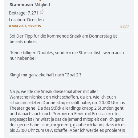
Stammuser
Mitglied
Beiträge: 7.271
Location: Dresden
8 Mai 2007, 13:23:15
#277
So! Der Tipp für die kommende Sneak am Donnerstag ist
bereits online:
"Keine billigen Doubles, sondern die Stars selbst - wenn auch
nur nebenbei!"
Klingt mir ganz ekelhaft nach "Goal 2"!
Na ja, werde die Sneak diesesmal aber mit aller
Wahrscheinlichkeit eh nicht schaffen, da ich, wie ich euch
schon am letzten Donnerstag erzählt habe, um 20:00 Uhr ins
Theater gehe. Da das Stück allerdings knapp 2 Stunden geht
und danach auch noch Premieren-Feier mit Fressalien etc.
angesagt ist (ihr wisst ja das da jemand mitspielt den ich ganz
doll gerne habe :icon_mrgreen:), glaube ich kaum, dass ich es
bis 23:00 Uhr zum UFA schaffe. Aber ich werde es probieren!