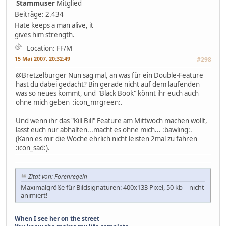
Stammuser
Mitglied
Beiträge: 2.434
Hate keeps a man alive, it
gives him strength.
Location: FF/M
15 Mai 2007, 20:32:49
#298
@Bretzelburger Nun sag mal, an was für ein Double-Feature
hast du dabei gedacht? Bin gerade nicht auf dem laufenden
was so neues kommt, und "Black Book" könnt ihr euch auch
ohne mich geben :icon_mrgreen:.
Und wenn ihr das "Kill Bill" Feature am Mittwoch machen wollt,
lasst euch nur abhalten...macht es ohne mich... :bawling:.
(Kann es mir die Woche ehrlich nicht leisten 2mal zu fahren
:icon_sad:).
Zitat von: Forenregeln
Maximalgröße für Bildsignaturen: 400x133 Pixel, 50 kb – nicht
animiert!
When I see her on the street