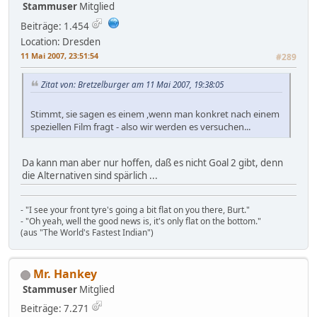
Stammuser
Mitglied
Beiträge: 1.454
Location: Dresden
11 Mai 2007, 23:51:54
#289
Zitat von: Bretzelburger am 11 Mai 2007, 19:38:05
Stimmt, sie sagen es einem ,wenn man konkret nach einem
speziellen Film fragt - also wir werden es versuchen...
Da kann man aber nur hoffen, daß es nicht Goal 2 gibt, denn
die Alternativen sind spärlich ...
- "I see your front tyre's going a bit flat on you there, Burt."
- "Oh yeah, well the good news is, it's only flat on the bottom."
(aus "The World's Fastest Indian")
Mr. Hankey
Stammuser
Mitglied
Beiträge: 7.271