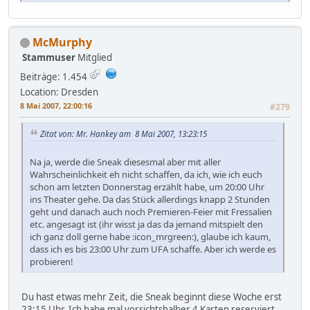
McMurphy
Stammuser
Mitglied
Beiträge: 1.454
Location: Dresden
8 Mai 2007, 22:00:16
#279
Zitat von: Mr. Hankey am 8 Mai 2007, 13:23:15
Na ja, werde die Sneak diesesmal aber mit aller
Wahrscheinlichkeit eh nicht schaffen, da ich, wie ich euch
schon am letzten Donnerstag erzählt habe, um 20:00 Uhr
ins Theater gehe. Da das Stück allerdings knapp 2 Stunden
geht und danach auch noch Premieren-Feier mit Fressalien
etc. angesagt ist (ihr wisst ja das da jemand mitspielt den
ich ganz doll gerne habe :icon_mrgreen:), glaube ich kaum,
dass ich es bis 23:00 Uhr zum UFA schaffe. Aber ich werde es
probieren!
Du hast etwas mehr Zeit, die Sneak beginnt diese Woche erst
23:15 Uhr. Ich habe mal vorsichtshalber 4 Karten reserviert