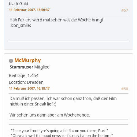
black Gold
11 Februar 2007, 13:50:37
#57
Hab Ferien, werd mal sehen was die Woche bringt
:icon_smile:
McMurphy
Stammuser
Mitglied
Beiträge: 1.454
Location: Dresden
11 Februar 2007, 16:18:17
#58
Da muß ich passen. Ich war schon ganz froh, daß der Film
nicht in einer Sneak lief ;)
Wir sehen uns dann aber am Wochenende.
- "I see your front tyre's going a bit flat on you there, Burt."
- "Oh yeah, well the good news is, it's only flat on the bottom."