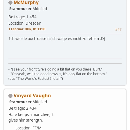
McMurphy
Stammuser
Mitglied
Beiträge: 1.454
Location: Dresden
1 Februar 2007, 01:13:00
#47
Ich werde auch da sein (ich wage es nicht zu fehlen :D)
- "I see your front tyre's going a bit flat on you there, Burt."
- "Oh yeah, well the good news is, it's only flat on the bottom."
(aus "The World's Fastest Indian")
Vinyard Vaughn
Stammuser
Mitglied
Beiträge: 2.434
Hate keeps a man alive, it
gives him strength.
Location: FF/M