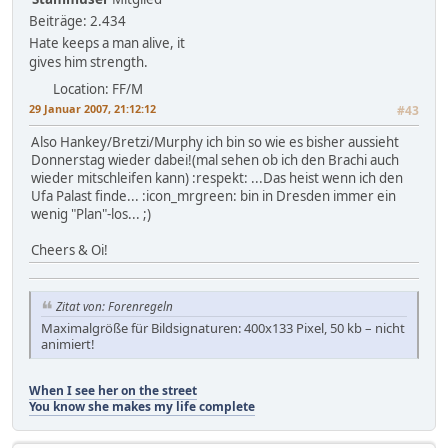
Beiträge: 2.434
Hate keeps a man alive, it
gives him strength.
Location: FF/M
29 Januar 2007, 21:12:12
#43
Also Hankey/Bretzi/Murphy ich bin so wie es bisher aussieht
Donnerstag wieder dabei!(mal sehen ob ich den Brachi auch
wieder mitschleifen kann) :respekt: ...Das heist wenn ich den
Ufa Palast finde... :icon_mrgreen: bin in Dresden immer ein
wenig "Plan"-los... ;)
Cheers & Oi!
Zitat von: Forenregeln
Maximalgröße für Bildsignaturen: 400x133 Pixel, 50 kb – nicht
animiert!
When I see her on the street
You know she makes my life complete