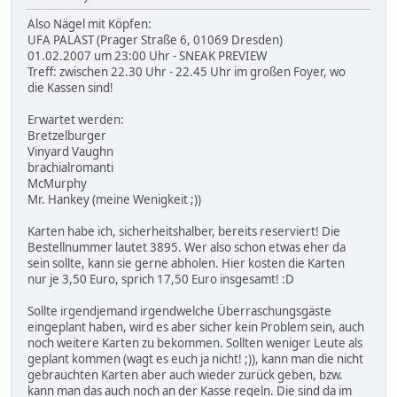
Also Nägel mit Köpfen:
UFA PALAST (Prager Straße 6, 01069 Dresden)
01.02.2007 um 23:00 Uhr - SNEAK PREVIEW
Treff: zwischen 22.30 Uhr - 22.45 Uhr im großen Foyer, wo
die Kassen sind!
Erwartet werden:
Bretzelburger
Vinyard Vaughn
brachialromanti
McMurphy
Mr. Hankey (meine Wenigkeit ;))
Karten habe ich, sicherheitshalber, bereits reserviert! Die
Bestellnummer lautet 3895. Wer also schon etwas eher da
sein sollte, kann sie gerne abholen. Hier kosten die Karten
nur je 3,50 Euro, sprich 17,50 Euro insgesamt! :D
Sollte irgendjemand irgendwelche Überraschungsgäste
eingeplant haben, wird es aber sicher kein Problem sein, auch
noch weitere Karten zu bekommen. Sollten weniger Leute als
geplant kommen (wagt es euch ja nicht! ;)), kann man die nicht
gebrauchten Karten aber auch wieder zurück geben, bzw.
kann man das auch noch an der Kasse regeln. Die sind da im