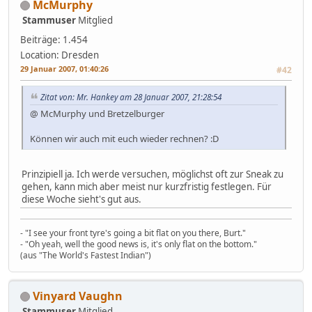
McMurphy
Stammuser
Mitglied
Beiträge: 1.454
Location: Dresden
29 Januar 2007, 01:40:26
#42
Zitat von: Mr. Hankey am 28 Januar 2007, 21:28:54
@ McMurphy und Bretzelburger
Können wir auch mit euch wieder rechnen? :D
Prinzipiell ja. Ich werde versuchen, möglichst oft zur Sneak zu
gehen, kann mich aber meist nur kurzfristig festlegen. Für
diese Woche sieht's gut aus.
- "I see your front tyre's going a bit flat on you there, Burt."
- "Oh yeah, well the good news is, it's only flat on the bottom."
(aus "The World's Fastest Indian")
Vinyard Vaughn
Stammuser
Mitglied