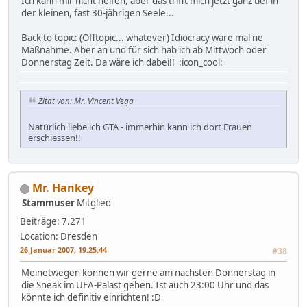
Ich kann mir nicht helfen, aber das trifft mich jetzt ganz tief in
der kleinen, fast 30-jährigen Seele...
Back to topic: (Offtopic... whatever) Idiocracy wäre mal ne
Maßnahme. Aber an und für sich hab ich ab Mittwoch oder
Donnerstag Zeit. Da wäre ich dabei!! :icon_cool:
Zitat von: Mr. Vincent Vega
Natürlich liebe ich GTA - immerhin kann ich dort Frauen
erschiessen!!
Mr. Hankey
Stammuser
Mitglied
Beiträge: 7.271
Location: Dresden
26 Januar 2007, 19:25:44
#38
Meinetwegen können wir gerne am nächsten Donnerstag in
die Sneak im UFA-Palast gehen. Ist auch 23:00 Uhr und das
könnte ich definitiv einrichten! :D