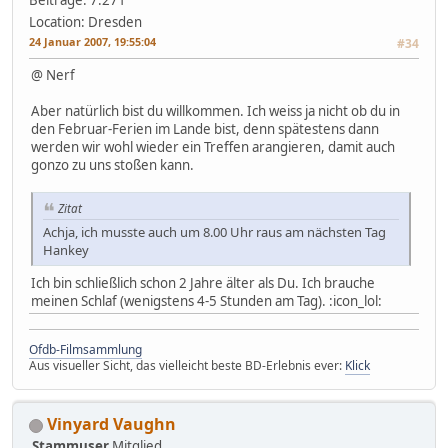
Beiträge: 7.271
Location: Dresden
24 Januar 2007, 19:55:04
#34
@ Nerf
Aber natürlich bist du willkommen. Ich weiss ja nicht ob du in
den Februar-Ferien im Lande bist, denn spätestens dann
werden wir wohl wieder ein Treffen arangieren, damit auch
gonzo zu uns stoßen kann.
Zitat
Achja, ich musste auch um 8.00 Uhr raus am nächsten Tag
Hankey
Ich bin schließlich schon 2 Jahre älter als Du. Ich brauche
meinen Schlaf (wenigstens 4-5 Stunden am Tag). :icon_lol:
Ofdb-Filmsammlung
Aus visueller Sicht, das vielleicht beste BD-Erlebnis ever:
Klick
Vinyard Vaughn
Stammuser
Mitglied