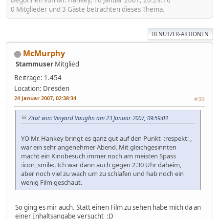
Begonnen von Mr. Hankey, 10 Januar 2007, 20:29:16
0 Mitglieder und 3 Gäste betrachten dieses Thema.
BENUTZER-AKTIONEN
McMurphy
Stammuser
Mitglied
Beiträge: 1.454
Location: Dresden
24 Januar 2007, 02:38:34
#30
Zitat von: Vinyard Vaughn am 23 Januar 2007, 09:59:03
YO Mr. Hankey bringt es ganz gut auf den Punkt :respekt: ,
war ein sehr angenehmer Abend. Mit gleichgesinnten
macht ein Kinobesuch immer noch am meisten Spass
:icon_smile:. Ich war dann auch gegen 2.30 Uhr daheim,
aber noch viel zu wach um zu schlafen und hab noch ein
wenig Film geschaut.
So ging es mir auch. Statt einen Film zu sehen habe mich da an
einer Inhaltsangabe versucht :D