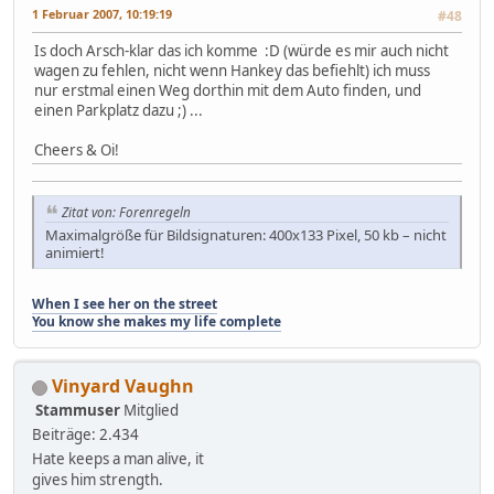
1 Februar 2007, 10:19:19
#48
Is doch Arsch-klar das ich komme :D (würde es mir auch nicht
wagen zu fehlen, nicht wenn Hankey das befiehlt) ich muss
nur erstmal einen Weg dorthin mit dem Auto finden, und
einen Parkplatz dazu ;) ...
Cheers & Oi!
Zitat von: Forenregeln
Maximalgröße für Bildsignaturen: 400x133 Pixel, 50 kb – nicht
animiert!
When I see her on the street
You know she makes my life complete
Vinyard Vaughn
Stammuser
Mitglied
Beiträge: 2.434
Hate keeps a man alive, it
gives him strength.