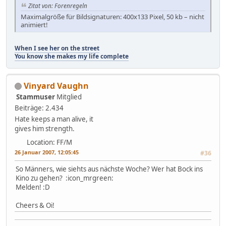
Zitat von: Forenregeln
Maximalgröße für Bildsignaturen: 400x133 Pixel, 50 kb – nicht
animiert!
When I see her on the street
You know she makes my life complete
Vinyard Vaughn
Stammuser
Mitglied
Beiträge: 2.434
Hate keeps a man alive, it
gives him strength.
Location: FF/M
26 Januar 2007, 12:05:45
#36
So Männers, wie siehts aus nächste Woche? Wer hat Bock ins
Kino zu gehen? :icon_mrgreen:
Melden! :D
Cheers & Oi!