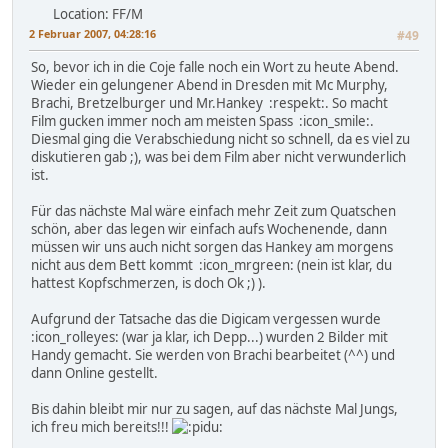
Location: FF/M
2 Februar 2007, 04:28:16
#49
So, bevor ich in die Coje falle noch ein Wort zu heute Abend.
Wieder ein gelungener Abend in Dresden mit Mc Murphy,
Brachi, Bretzelburger und Mr.Hankey :respekt:. So macht
Film gucken immer noch am meisten Spass :icon_smile:.
Diesmal ging die Verabschiedung nicht so schnell, da es viel zu
diskutieren gab ;), was bei dem Film aber nicht verwunderlich
ist.
Für das nächste Mal wäre einfach mehr Zeit zum Quatschen
schön, aber das legen wir einfach aufs Wochenende, dann
müssen wir uns auch nicht sorgen das Hankey am morgens
nicht aus dem Bett kommt :icon_mrgreen: (nein ist klar, du
hattest Kopfschmerzen, is doch Ok ;) ).
Aufgrund der Tatsache das die Digicam vergessen wurde
:icon_rolleyes: (war ja klar, ich Depp...) wurden 2 Bilder mit
Handy gemacht. Sie werden von Brachi bearbeitet (^^) und
dann Online gestellt.
Bis dahin bleibt mir nur zu sagen, auf das nächste Mal Jungs,
ich freu mich bereits!!!