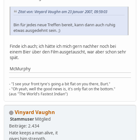
Zitat von: Vinyard Vaughn am 23 Januar 2007, 09:59:03
Bin für jedes neue Treffen bereit, kann dann auch ruhig
etwas ausgedehnt sein. ;)
Finde ich auch; ich hätte ich mich gern nachher noch bei
einem Bier über den Film ausgetauscht, war aber schon sehr
spät.
McMurphy
- "I see your front tyre's going a bit flat on you there, Burt."
- "Oh yeah, well the good news is, it's only flat on the bottom."
(aus "The World's Fastest Indian")
Vinyard Vaughn
Stammuser
Mitglied
Beiträge: 2.434
Hate keeps a man alive, it
gives him strength.