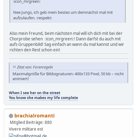
:icon_mrgreen:
Nee Jungs, ich geb mein bestes um demnächst mal mit
aufzulaufen. :respekt:
Also mein Freund, beim nächsten mal will ich dich mit bei der
Chorprobe sehen :icon_mrgreen:! Dann darfst du auch mit
aufs Gruppenbild! Sag einfach an wann du mal kannst und wir
richten den Rest schon ein!
Zitat von: Forenregeln
Maximalgröße für Bildsignaturen: 400x133 Pixel, 50 kb – nicht
animiert!
When I see her on the street
You know she makes my life complete
brachialromanti
Mitglied
Beiträge: 880
Vivere militare est