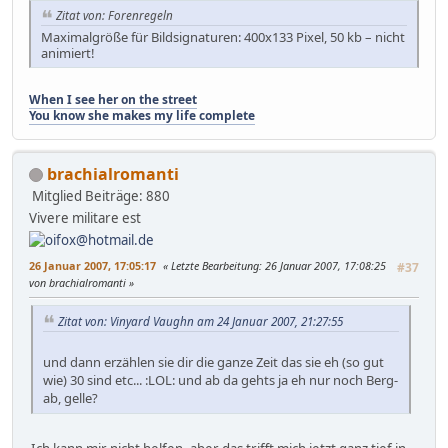
Zitat von: Forenregeln
Maximalgröße für Bildsignaturen: 400x133 Pixel, 50 kb – nicht
animiert!
When I see her on the street
You know she makes my life complete
brachialromanti
Mitglied
Beiträge: 880
Vivere militare est
26 Januar 2007, 17:05:17
Letzte Bearbeitung
: 26 Januar 2007, 17:08:25
#37
von brachialromanti
Zitat von: Vinyard Vaughn am 24 Januar 2007, 21:27:55
und dann erzählen sie dir die ganze Zeit das sie eh (so gut
wie) 30 sind etc... :LOL: und ab da gehts ja eh nur noch Berg-
ab, gelle?