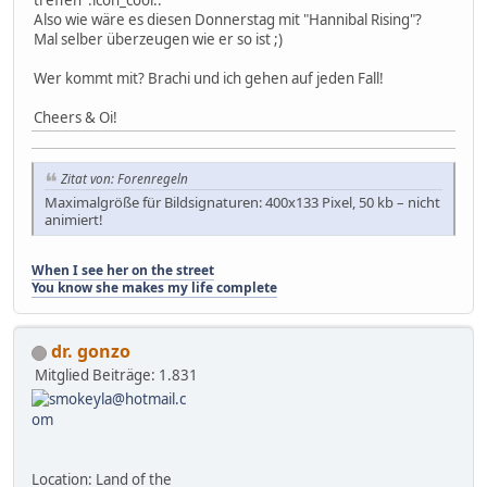
treffen :icon_cool:.
Also wie wäre es diesen Donnerstag mit "Hannibal Rising"?
Mal selber überzeugen wie er so ist ;)
Wer kommt mit? Brachi und ich gehen auf jeden Fall!
Cheers & Oi!
Zitat von: Forenregeln
Maximalgröße für Bildsignaturen: 400x133 Pixel, 50 kb – nicht
animiert!
When I see her on the street
You know she makes my life complete
dr. gonzo
Mitglied
Beiträge: 1.831
Location: Land of the