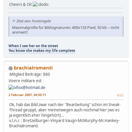
Cheers & Oi!
Zitat von: Forenregeln
Maximalgröße für Bildsignaturen: 400x133 Pixel, 50 kb – nicht
animiert!
When I see her on the street
You know she makes my life complete
brachialromanti
Mitglied
Beiträge: 880
Vivere militare est
2 Februar 2007, 04:50:11
#50
Ok, hab das Bild zwar nach der "Bearbeitung" schon im Sneak-
Thread geuppt, aber meinetwegen auch nochmal hier (wo es
ja eigentlich eher hingehört)...
v.l.n.r. : Bretzelburger-Vinyard Vaugn-McMurphy-Mr.Hankey-
Brachialromanti