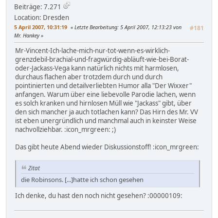
Beiträge: 7.271
Location: Dresden
5 April 2007, 10:31:19
Letzte Bearbeitung
: 5 April 2007, 12:13:23 von
#181
Mr. Hankey
Mr-Vincent-Ich-lache-mich-nur-tot-wenn-es-wirklich-
grenzdebil-brachial-und-fragwürdig-abläuft-wie-bei-Borat-
oder-Jackass-Vega kann natürlich nichts mit harmlosen,
durchaus flachen aber trotzdem durch und durch
pointinierten und detailverliebten Humor alla "Der Wixxer"
anfangen. Warum über eine liebevolle Parodie lachen, wenn
es solch kranken und hirnlosen Müll wie "Jackass" gibt, über
den sich mancher ja auch totlachen kann? Das Hirn des Mr. VV
ist eben unergründlich und manchmal auch in keinster Weise
nachvollziehbar. :icon_mrgreen: ;)
Das gibt heute Abend wieder Diskussionstoff! :icon_mrgreen:
Zitat
die Robinsons. [...]hatte ich schon gesehen
Ich denke, du hast den noch nicht gesehen? :00000109: