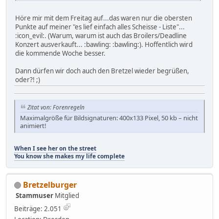
Höre mir mit dem Freitag auf...das waren nur die obersten
Punkte auf meiner "es lief einfach alles Scheisse - Liste"...
:icon_evil:. (Warum, warum ist auch das Broilers/Deadline
Konzert ausverkauft... :bawling: :bawling:). Hoffentlich wird
die kommende Woche besser.
Dann dürfen wir doch auch den Bretzel wieder begrüßen,
oder?! ;)
Zitat von: Forenregeln
Maximalgröße für Bildsignaturen: 400x133 Pixel, 50 kb – nicht
animiert!
When I see her on the street
You know she makes my life complete
Bretzelburger
Stammuser
Mitglied
Beiträge: 2.051