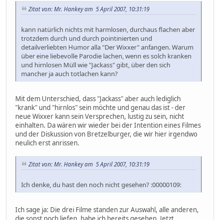
Zitat von: Mr. Hankey am 5 April 2007, 10:31:19
kann natürlich nichts mit harmlosen, durchaus flachen aber
trotzdem durch und durch pointinierten und
detailverliebten Humor alla "Der Wixxer" anfangen. Warum
über eine liebevolle Parodie lachen, wenn es solch kranken
und hirnlosen Müll wie "Jackass" gibt, über den sich
mancher ja auch totlachen kann?
Mit dem Unterschied, dass "Jackass" aber auch lediglich
"krank" und "hirnlos" sein möchte und genau das ist - der
neue Wixxer kann sein Versprechen, lustig zu sein, nicht
einhalten. Da wären wir wieder bei der Intention eines Filmes
und der Diskussion von Bretzelburger, die wir hier irgendwo
neulich erst anrissen.
Zitat von: Mr. Hankey am 5 April 2007, 10:31:19
Ich denke, du hast den noch nicht gesehen? :00000109:
Ich sage ja: Die drei Filme standen zur Auswahl, alle anderen,
die sonst noch liefen, habe ich bereits gesehen. Jetzt