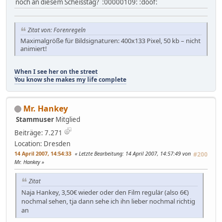
noch an diesem Scheisstag? :00000109: :doof:
Zitat von: Forenregeln
Maximalgröße für Bildsignaturen: 400x133 Pixel, 50 kb – nicht
animiert!
When I see her on the street
You know she makes my life complete
Mr. Hankey
Stammuser
Mitglied
Beiträge: 7.271
Location: Dresden
14 April 2007, 14:54:33
Letzte Bearbeitung
: 14 April 2007, 14:57:49 von
#200
Mr. Hankey
Zitat
Naja Hankey, 3,50€ wieder oder den Film regulär (also 6€)
nochmal sehen, tja dann sehe ich ihn lieber nochmal richtig
an