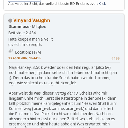
Aus visueller Sicht, das vielleicht beste BD-Erlebnis ever:
Klick
Vinyard Vaughn
Stammuser
Mitglied
Beiträge: 2.434
Hate keeps a man alive, it
gives him strength.
Location: FF/M
13 April 2007, 16:44:05
#199
Naja Hankey, 3,50€ wieder oder den Film regulär (also 6€)
nochmal sehen, tja dann sehe ich ihn lieber nochmal richtig an
;). Denn das bisschen für die Sneak haben wir doch immer,
egal wie schlecht es uns geht :icon_lol:.
Aber weist du was, dieser
Freitag der 13.
Scheiss wird mir
langsam unheimlich...erst die Katastrophe in der Sneak, dann
fällt plötzlich meine Fahrgelegenheit zum "Heaven Shall Burn"
Konzert weg ( :icon_evil: :anime: :icon_evil:) und dann liefert
die Post mein Dvd Packet nicht wie üblich bei den Nachbarn
ab sondern hinterlässt nur einen Zettel, wo steht ich kann es
erst morgen und nicht heute abholen! Was erwartet mich