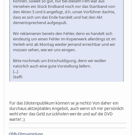
können. Soweit so gut, nur bei diesem Film war aus
Versehen ein Stück Endband noch vor das Startband von
den Akten 5 und 6 angefügt, d.h. unser Vorführer dachte,
dass es sich um das Ende handelt und hat den Akt
dementsprechend aufgespult.
Wir reklamieren bereits den Fehler, denn es handelt sich
eindeutig um einen Fehler im Kopierwerk allerdings ist im
Verleih erst ab Montag wieder jemand erreichbar und wir
müssen sehen, wie wir uns einigen.
Bitte nochmals um Entschuldigung, denn wir wollen
natürlich auch eine gute Vorstellung liefern.
[...]
Steffi
Für das Idiotenpublikum können se ja nichts! Von daher ein
durchaus aktzeptables Angebot, auch wenn ich mir persönlich
wohl eher das Geld zurückholen werde und auf die DVD
warte! ;)
Ofdb-Filmsammlung