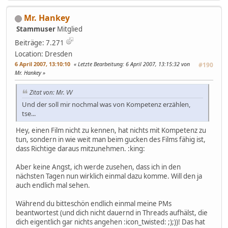
Mr. Hankey
Stammuser
Mitglied
Beiträge: 7.271
Location: Dresden
6 April 2007, 13:10:10
Letzte Bearbeitung
: 6 April 2007, 13:15:32 von
#190
Mr. Hankey
Zitat von: Mr. VV
Und der soll mir nochmal was von Kompetenz erzählen,
tse...
Hey, einen Film nicht zu kennen, hat nichts mit Kompetenz zu
tun, sondern in wie weit man beim gucken des Films fähig ist,
dass Richtige daraus mitzunehmen. :king:
Aber keine Angst, ich werde zusehen, dass ich in den
nächsten Tagen nun wirklich einmal dazu komme. Will den ja
auch endlich mal sehen.
Während du bitteschön endlich einmal meine PMs
beantwortest (und dich nicht dauernd in Threads aufhälst, die
dich eigentlich gar nichts angehen :icon_twisted: ;);))! Das hat