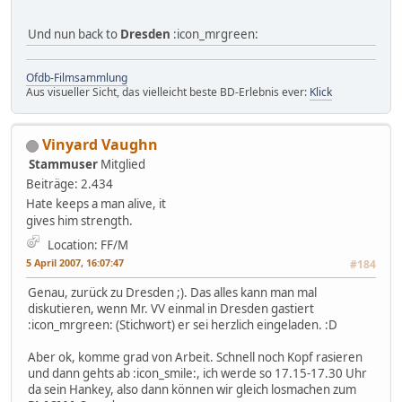
Und nun back to
Dresden
:icon_mrgreen:
Ofdb-Filmsammlung
Aus visueller Sicht, das vielleicht beste BD-Erlebnis ever:
Klick
Vinyard Vaughn
Stammuser
Mitglied
Beiträge: 2.434
Hate keeps a man alive, it
gives him strength.
Location: FF/M
5 April 2007, 16:07:47
#184
Genau, zurück zu Dresden ;). Das alles kann man mal
diskutieren, wenn Mr. VV einmal in Dresden gastiert
:icon_mrgreen: (Stichwort) er sei herzlich eingeladen. :D
Aber ok, komme grad von Arbeit. Schnell noch Kopf rasieren
und dann gehts ab :icon_smile:, ich werde so 17.15-17.30 Uhr
da sein Hankey, also dann können wir gleich losmachen zum