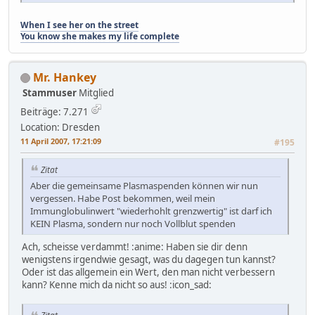
When I see her on the street
You know she makes my life complete
Mr. Hankey
Stammuser
Mitglied
Beiträge: 7.271
Location: Dresden
11 April 2007, 17:21:09
#195
Zitat
Aber die gemeinsame Plasmaspenden können wir nun
vergessen. Habe Post bekommen, weil mein
Immunglobulinwert "wiederhohlt grenzwertig" ist darf ich
KEIN Plasma, sondern nur noch Vollblut spenden
Ach, scheisse verdammt! :anime: Haben sie dir denn
wenigstens irgendwie gesagt, was du dagegen tun kannst?
Oder ist das allgemein ein Wert, den man nicht verbessern
kann? Kenne mich da nicht so aus! :icon_sad: