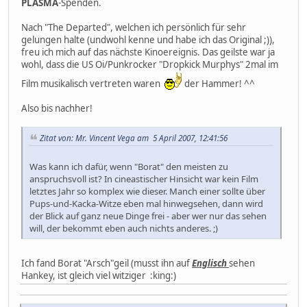
PLASMA
-Spenden.
Nach "The Departed", welchen ich persönlich für sehr
gelungen halte (undwohl kenne und habe ich das Original ;)),
freu ich mich auf das nächste Kinoereignis. Das geilste war ja
wohl, dass die US Oi/Punkrocker "Dropkick Murphys" 2mal im
Film musikalisch vertreten waren
der Hammer! ^^
Also bis nachher!
Zitat von: Mr. Vincent Vega am 5 April 2007, 12:41:56
Was kann ich dafür, wenn "Borat" den meisten zu
anspruchsvoll ist? In cineastischer Hinsicht war kein Film
letztes Jahr so komplex wie dieser. Manch einer sollte über
Pups-und-Kacka-Witze eben mal hinwegsehen, dann wird
der Blick auf ganz neue Dinge frei - aber wer nur das sehen
will, der bekommt eben auch nichts anderes. ;)
Ich fand Borat "Arsch"geil (musst ihn auf
Englisch
sehen
Hankey, ist gleich viel witziger :king:)