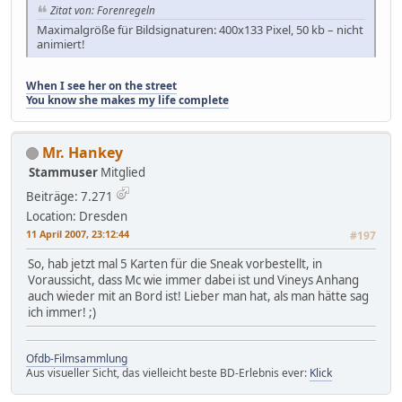
Zitat von: Forenregeln
Maximalgröße für Bildsignaturen: 400x133 Pixel, 50 kb – nicht
animiert!
When I see her on the street
You know she makes my life complete
Mr. Hankey
Stammuser
Mitglied
Beiträge: 7.271
Location: Dresden
11 April 2007, 23:12:44
#197
So, hab jetzt mal 5 Karten für die Sneak vorbestellt, in
Voraussicht, dass Mc wie immer dabei ist und Vineys Anhang
auch wieder mit an Bord ist! Lieber man hat, als man hätte sag
ich immer! ;)
Ofdb-Filmsammlung
Aus visueller Sicht, das vielleicht beste BD-Erlebnis ever:
Klick