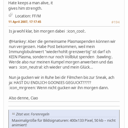
Hate keeps a man alive, it
gives him strength.
Location: FF/M
11 April 2007, 17:17:45
#194
Is ja wohl klar, bin morgen dabei :icon_cool:.
@Hankey: Aber die gemeinsame Plasmaspenden können wir
nun vergessen. Habe Post bekommen, weil mein
Immunglobulinwert "wiederhohlt grenzwertig" ist darf ich
KEIN Plasma, sondern nur noch Vollblut spenden :bawling:.
Werde also nur meinen Kumpel morgen anwerben und das
wars :icon_neutral: ich wieder und mein Glück...
Nun ja gucken wir in Ruhe bei dir Filmchen bis zur Sneak, ach
ja: HAST DU ENDLICH GOONIES GEGUCKT?????
:icon_mrgreen: Wenn nicht gucken wir ihn morgen dann.
Also denne, Ciao
Zitat von: Forenregeln
Maximalgröße für Bildsignaturen: 400x133 Pixel, 50 kb – nicht
animiert!