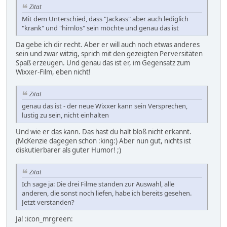
Zitat
Mit dem Unterschied, dass "Jackass" aber auch lediglich
"krank" und "hirnlos" sein möchte und genau das ist
Da gebe ich dir recht. Aber er will auch noch etwas anderes
sein und zwar witzig, sprich mit den gezeigten Perversitäten
Spaß erzeugen. Und genau das ist er, im Gegensatz zum
Wixxer-Film, eben nicht!
Zitat
genau das ist - der neue Wixxer kann sein Versprechen,
lustig zu sein, nicht einhalten
Und wie er das kann. Das hast du halt bloß nicht erkannt.
(McKenzie dagegen schon :king:) Aber nun gut, nichts ist
diskutierbarer als guter Humor! ;)
Zitat
Ich sage ja: Die drei Filme standen zur Auswahl, alle
anderen, die sonst noch liefen, habe ich bereits gesehen.
Jetzt verstanden?
Ja! :icon_mrgreen: