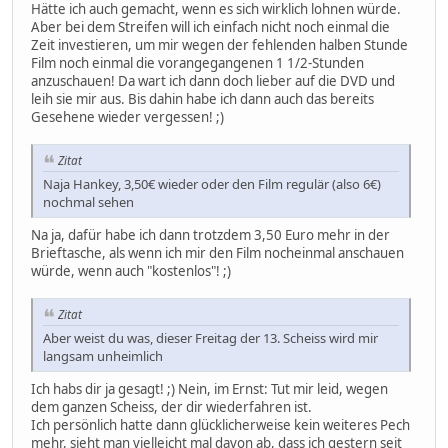
Hätte ich auch gemacht, wenn es sich wirklich lohnen würde.
Aber bei dem Streifen will ich einfach nicht noch einmal die
Zeit investieren, um mir wegen der fehlenden halben Stunde
Film noch einmal die vorangegangenen 1 1/2-Stunden
anzuschauen! Da wart ich dann doch lieber auf die DVD und
leih sie mir aus. Bis dahin habe ich dann auch das bereits
Gesehene wieder vergessen! ;)
Zitat
Naja Hankey, 3,50€ wieder oder den Film regulär (also 6€)
nochmal sehen
Na ja, dafür habe ich dann trotzdem 3,50 Euro mehr in der
Brieftasche, als wenn ich mir den Film nocheinmal anschauen
würde, wenn auch "kostenlos"! ;)
Zitat
Aber weist du was, dieser Freitag der 13. Scheiss wird mir
langsam unheimlich
Ich habs dir ja gesagt! ;) Nein, im Ernst: Tut mir leid, wegen
dem ganzen Scheiss, der dir wiederfahren ist.
Ich persönlich hatte dann glücklicherweise kein weiteres Pech
mehr, sieht man vielleicht mal davon ab, dass ich gestern seit