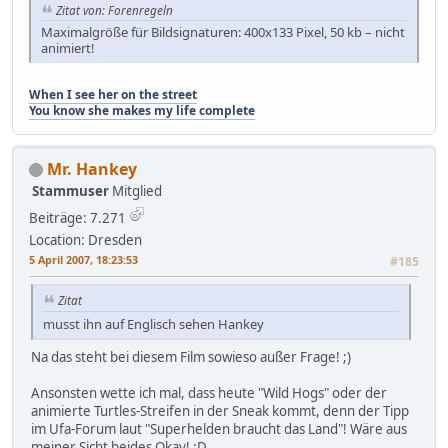
Zitat von: Forenregeln
Maximalgröße für Bildsignaturen: 400x133 Pixel, 50 kb – nicht
animiert!
When I see her on the street
You know she makes my life complete
Mr. Hankey
Stammuser
Mitglied
Beiträge: 7.271
Location: Dresden
5 April 2007, 18:23:53
#185
Zitat
musst ihn auf Englisch sehen Hankey
Na das steht bei diesem Film sowieso außer Frage! ;)
Ansonsten wette ich mal, dass heute "Wild Hogs" oder der
animierte Turtles-Streifen in der Sneak kommt, denn der Tipp
im Ufa-Forum laut "Superhelden braucht das Land"! Wäre aus
meiner Sicht beides Okay! :D