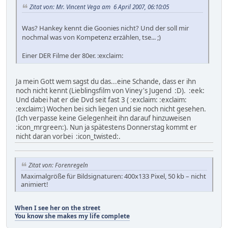
Zitat von: Mr. Vincent Vega am 6 April 2007, 06:10:05
Was? Hankey kennt die Goonies nicht? Und der soll mir
nochmal was von Kompetenz erzählen, tse... ;)
Einer DER Filme der 80er. :exclaim:
Ja mein Gott wem sagst du das...eine Schande, dass er ihn
noch nicht kennt (Lieblingsfilm von Viney's Jugend :D). :eek:
Und dabei hat er die Dvd seit fast 3 ( :exclaim: :exclaim:
:exclaim:) Wochen bei sich liegen und sie noch nicht gesehen.
(Ich verpasse keine Gelegenheit ihn darauf hinzuweisen
:icon_mrgreen:). Nun ja spätestens Donnerstag kommt er
nicht daran vorbei :icon_twisted:.
Zitat von: Forenregeln
Maximalgröße für Bildsignaturen: 400x133 Pixel, 50 kb – nicht
animiert!
When I see her on the street
You know she makes my life complete