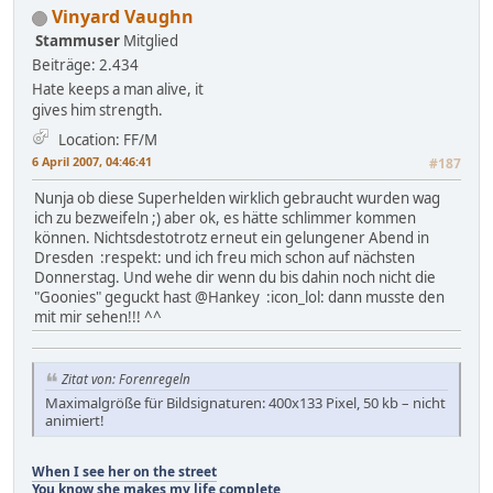
Vinyard Vaughn
Stammuser
Mitglied
Beiträge: 2.434
Hate keeps a man alive, it
gives him strength.
Location: FF/M
6 April 2007, 04:46:41
#187
Nunja ob diese Superhelden wirklich gebraucht wurden wag
ich zu bezweifeln ;) aber ok, es hätte schlimmer kommen
können. Nichtsdestotrotz erneut ein gelungener Abend in
Dresden :respekt: und ich freu mich schon auf nächsten
Donnerstag. Und wehe dir wenn du bis dahin noch nicht die
"Goonies" geguckt hast @Hankey :icon_lol: dann musste den
mit mir sehen!!! ^^
Zitat von: Forenregeln
Maximalgröße für Bildsignaturen: 400x133 Pixel, 50 kb – nicht
animiert!
When I see her on the street
You know she makes my life complete