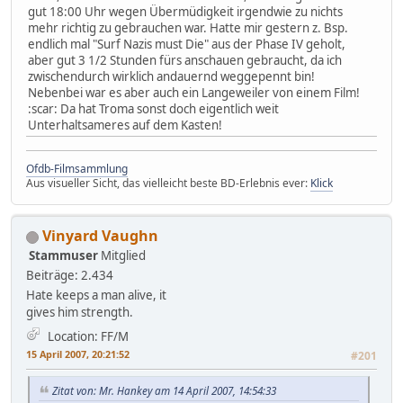
gut 18:00 Uhr wegen Übermüdigkeit irgendwie zu nichts
mehr richtig zu gebrauchen war. Hatte mir gestern z. Bsp.
endlich mal "Surf Nazis must Die" aus der Phase IV geholt,
aber gut 3 1/2 Stunden fürs anschauen gebraucht, da ich
zwischendurch wirklich andauernd weggepennt bin!
Nebenbei war es aber auch ein Langeweiler von einem Film!
:scar: Da hat Troma sonst doch eigentlich weit
Unterhaltsameres auf dem Kasten!
Ofdb-Filmsammlung
Aus visueller Sicht, das vielleicht beste BD-Erlebnis ever:
Klick
Vinyard Vaughn
Stammuser
Mitglied
Beiträge: 2.434
Hate keeps a man alive, it
gives him strength.
Location: FF/M
15 April 2007, 20:21:52
#201
Zitat von: Mr. Hankey am 14 April 2007, 14:54:33