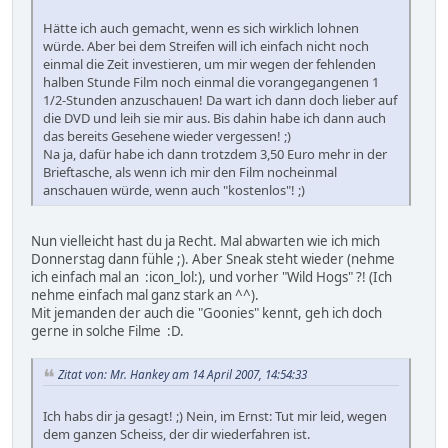
Hätte ich auch gemacht, wenn es sich wirklich lohnen
würde. Aber bei dem Streifen will ich einfach nicht noch
einmal die Zeit investieren, um mir wegen der fehlenden
halben Stunde Film noch einmal die vorangegangenen 1
1/2-Stunden anzuschauen! Da wart ich dann doch lieber auf
die DVD und leih sie mir aus. Bis dahin habe ich dann auch
das bereits Gesehene wieder vergessen! ;)
Na ja, dafür habe ich dann trotzdem 3,50 Euro mehr in der
Brieftasche, als wenn ich mir den Film nocheinmal
anschauen würde, wenn auch "kostenlos"! ;)
Nun vielleicht hast du ja Recht. Mal abwarten wie ich mich
Donnerstag dann fühle ;). Aber Sneak steht wieder (nehme
ich einfach mal an :icon_lol:), und vorher "Wild Hogs" ?! (Ich
nehme einfach mal ganz stark an ^^).
Mit jemanden der auch die "Goonies" kennt, geh ich doch
gerne in solche Filme :D.
Zitat von: Mr. Hankey am 14 April 2007, 14:54:33
Ich habs dir ja gesagt! ;) Nein, im Ernst: Tut mir leid, wegen
dem ganzen Scheiss, der dir wiederfahren ist.