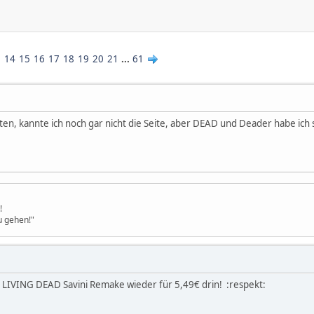
3
14
15
16
17
18
19
20
21
...
61
en, kannte ich noch gar nicht die Seite, aber DEAD und Deader habe ich
!
u gehen!"
LIVING DEAD Savini Remake wieder für 5,49€ drin! :respekt: