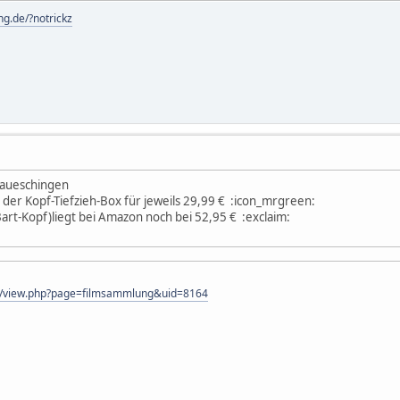
g.de/?notrickz
naueschingen
 der Kopf-Tiefzieh-Box für jeweils 29,99 € :icon_mrgreen:
art-Kopf)liegt bei Amazon noch bei 52,95 € :exclaim:
er/view.php?page=filmsammlung&uid=8164