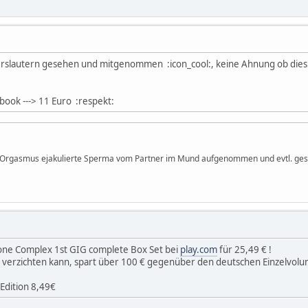
rslautern gesehen und mitgenommen :icon_cool:, keine Ahnung ob dies 
book ---> 11 Euro :respekt:
im Orgasmus ejakulierte Sperma vom Partner im Mund aufgenommen und evtl. ges
Alone Complex 1st GIG complete Box Set bei
play.com
für 25,49 € !
 verzichten kann, spart über 100 € gegenüber den deutschen Einzelvolu
 Edition 8,49€