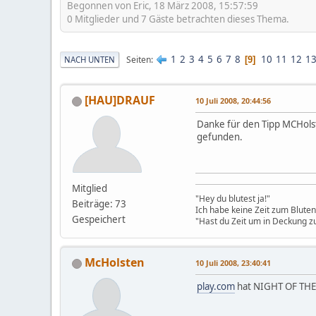
Begonnen von Eric, 18 März 2008, 15:57:59
0 Mitglieder und 7 Gäste betrachten dieses Thema.
1
2
3
4
5
6
7
8
10
11
12
1
Seiten
NACH UNTEN
9
[HAU]DRAUF
10 Juli 2008, 20:44:56
Danke für den Tipp MCHolst
gefunden.
Mitglied
"Hey du blutest ja!"
Beiträge: 73
Ich habe keine Zeit zum Bluten
Gespeichert
"Hast du Zeit um in Deckung z
McHolsten
10 Juli 2008, 23:40:41
play.com
hat NIGHT OF THE 