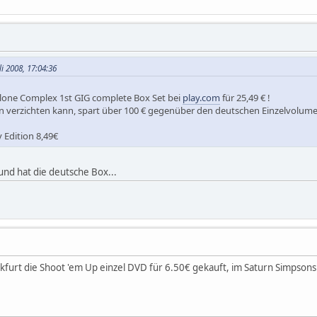
li 2008, 17:04:36
 Alone Complex 1st GIG complete Box Set bei
play.com
für 25,49 € !
n verzichten kann, spart über 100 € gegenüber den deutschen Einzelvolume
y Edition 8,49€
und hat die deutsche Box...
kfurt die Shoot 'em Up einzel DVD für 6.50€ gekauft, im Saturn Simpsons 