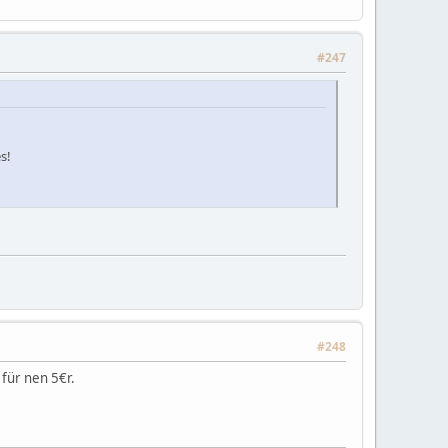
#247
s!
#248
für nen 5€r.