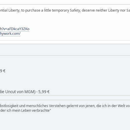
ial Liberty, to purchase a little temporary Safety, deserve neither Liberty nor Sa
ch?v=aFDkcaY3ZKo
hywork.com/
99 €
die Uncut von MGM) - 5,99 €
bstlosigkeit und menschliches Verstehen gelernt von jenen, die ich in der Welt vo
 der ich mein Leben verbrachte"