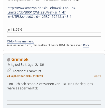
http://www.amazon.de/Big-Lebowski-Fan-Box-
Limited/dp/B001QWH22U/ref=sr_1_4?
ie=UTF8&s=dvd&qid=1253745924&sr=8-4
je
18.97 €
Ofdb-Filmsammlung
Aus visueller Sicht, das vielleicht beste BD-Erlebnis ever:
Klick
Grimnok
Mitglied
Beiträge: 2.186
Location: Frankfurt
24 September 2009, 11:06:10
#953
Hm...ich hab schon 2 Versionen von TBL. Ne Überlegugns
wäre es aber wert :D