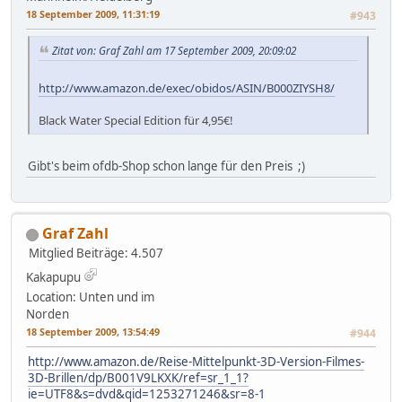
18 September 2009, 11:31:19
#943
Zitat von: Graf Zahl am 17 September 2009, 20:09:02
http://www.amazon.de/exec/obidos/ASIN/B000ZIYSH8/
Black Water Special Edition für 4,95€!
Gibt's beim ofdb-Shop schon lange für den Preis ;)
Graf Zahl
Mitglied
Beiträge: 4.507
Kakapupu
Location: Unten und im
Norden
18 September 2009, 13:54:49
#944
http://www.amazon.de/Reise-Mittelpunkt-3D-Version-Filmes-
3D-Brillen/dp/B001V9LKXK/ref=sr_1_1?
ie=UTF8&s=dvd&qid=1253271246&sr=8-1