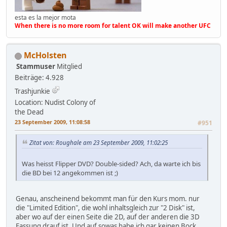
esta es la mejor mota
When there is no more room for talent OK will make another UFC
McHolsten
Stammuser
Mitglied
Beiträge: 4.928
Trashjunkie
Location: Nudist Colony of
the Dead
23 September 2009, 11:08:58
#951
Zitat von: Roughale am 23 September 2009, 11:02:25
Was heisst Flipper DVD? Double-sided? Ach, da warte ich bis
die BD bei 12 angekommen ist ;)
Genau, anscheinend bekommt man für den Kurs mom. nur
die "Limited Edition", die wohl inhaltsgleich zur "2 Disk" ist,
aber wo auf der einen Seite die 2D, auf der anderen die 3D
Fassung drauf ist. Und auf sowas habe ich gar keinen Bock.