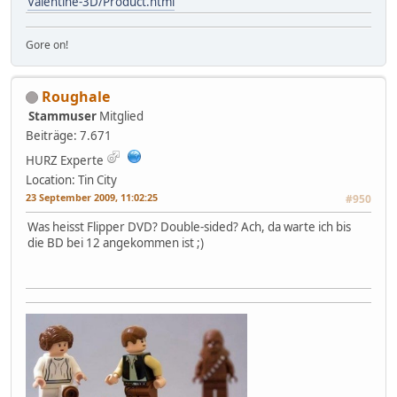
Valentine-3D/Product.html
Gore on!
Roughale
Stammuser
Mitglied
Beiträge: 7.671
HURZ Experte
Location: Tin City
23 September 2009, 11:02:25
#950
Was heisst Flipper DVD? Double-sided? Ach, da warte ich bis
die BD bei 12 angekommen ist ;)