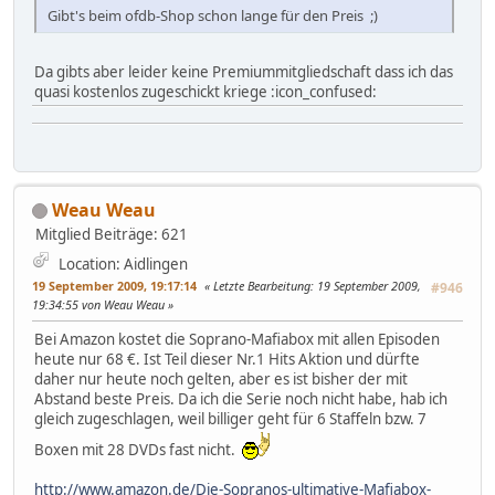
Gibt's beim ofdb-Shop schon lange für den Preis ;)
Da gibts aber leider keine Premiummitgliedschaft dass ich das
quasi kostenlos zugeschickt kriege :icon_confused:
Weau Weau
Mitglied
Beiträge: 621
Location: Aidlingen
19 September 2009, 19:17:14
Letzte Bearbeitung
: 19 September 2009,
#946
19:34:55 von Weau Weau
Bei Amazon kostet die Soprano-Mafiabox mit allen Episoden
heute nur 68 €. Ist Teil dieser Nr.1 Hits Aktion und dürfte
daher nur heute noch gelten, aber es ist bisher der mit
Abstand beste Preis. Da ich die Serie noch nicht habe, hab ich
gleich zugeschlagen, weil billiger geht für 6 Staffeln bzw. 7
Boxen mit 28 DVDs fast nicht.
http://www.amazon.de/Die-Sopranos-ultimative-Mafiabox-