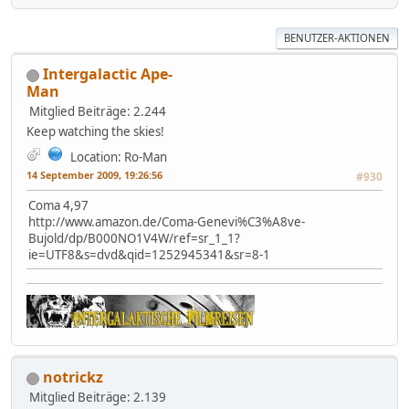
BENUTZER-AKTIONEN
Intergalactic Ape-
Man
Mitglied
Beiträge: 2.244
Keep watching the skies!
Location: Ro-Man
14 September 2009, 19:26:56
#930
Coma 4,97
http://www.amazon.de/Coma-Genevi%C3%A8ve-
Bujold/dp/B000NO1V4W/ref=sr_1_1?
ie=UTF8&s=dvd&qid=1252945341&sr=8-1
notrickz
Mitglied
Beiträge: 2.139