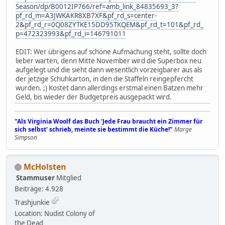
Season/dp/B0012IP766/ref=amb_link_84835693_3?
pf_rd_m=A3JWKAKR8XB7XF&pf_rd_s=center-
2&pf_rd_r=0Q08ZYTKE15DD95TKQEM&pf_rd_t=101&pf_rd_
p=472323993&pf_rd_i=146791011
EDIT: Wer übrigens auf schöne Aufmachung steht, sollte doch
lieber warten, denn Mitte November wird die Superbox neu
aufgelegt und die sieht dann wesentlich vorzeigbarer aus als
der jetzige Schuhkarton, in den die Staffeln reingepfercht
wurden. ;) Kostet dann allerdings erstmal einen Batzen mehr
Geld, bis wieder der Budgetpreis ausgepackt wird.
"Als Virginia Woolf das Buch 'Jede Frau braucht ein Zimmer für
sich selbst' schrieb, meinte sie bestimmt die Küche!"
Marge
Simpson
McHolsten
Stammuser
Mitglied
Beiträge: 4.928
Trashjunkie
Location: Nudist Colony of
the Dead