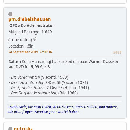
pm.diebelshausen
OFDb-Co-Administrator
Mitglied
Beiträge: 1.649
(siehe unten)
Location: Köln
24 September 2009, 22:08:34
#955
Saturn Köln (Hansaring) hat zur Zeit ein paar Warner Klassiker
auf DVD für
5,99 €
, z.B.:
-
Die Verdammten
(Visconti, 1969)
-
Der Tod in Venedig
, 2-Disc SE (Visconti 1071)
-
Die Spur des Falken
, 2-Disc SE (Huston 1941)
-
Das Dorf der Verdammten
, (Rilla 1960)
Es gibt viele, die nicht reden, wenn sie verstummen sollten, und andere,
die nicht fragen, wenn sie geantwortet haben.
notrickz