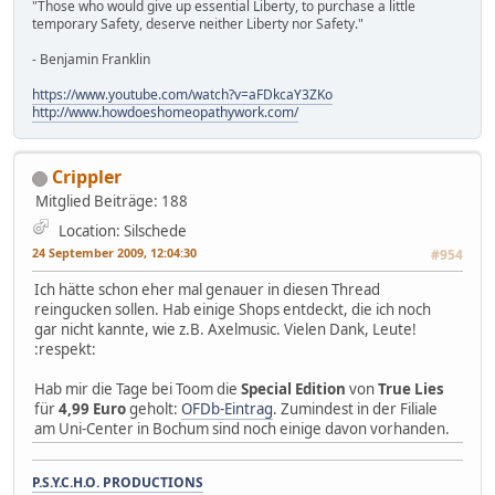
"Those who would give up essential Liberty, to purchase a little
temporary Safety, deserve neither Liberty nor Safety."
- Benjamin Franklin
https://www.youtube.com/watch?v=aFDkcaY3ZKo
http://www.howdoeshomeopathywork.com/
Crippler
Mitglied
Beiträge: 188
Location: Silschede
24 September 2009, 12:04:30
#954
Ich hätte schon eher mal genauer in diesen Thread
reingucken sollen. Hab einige Shops entdeckt, die ich noch
gar nicht kannte, wie z.B. Axelmusic. Vielen Dank, Leute!
:respekt:
Hab mir die Tage bei Toom die
Special Edition
von
True Lies
für
4,99 Euro
geholt:
OFDb-Eintrag
. Zumindest in der Filiale
am Uni-Center in Bochum sind noch einige davon vorhanden.
P.S.Y.C.H.O. PRODUCTIONS