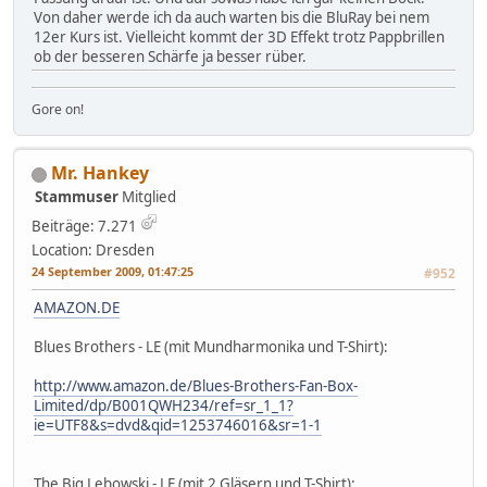
Von daher werde ich da auch warten bis die BluRay bei nem
12er Kurs ist. Vielleicht kommt der 3D Effekt trotz Pappbrillen
ob der besseren Schärfe ja besser rüber.
Gore on!
Mr. Hankey
Stammuser
Mitglied
Beiträge: 7.271
Location: Dresden
24 September 2009, 01:47:25
#952
AMAZON.DE
Blues Brothers - LE (mit Mundharmonika und T-Shirt):
http://www.amazon.de/Blues-Brothers-Fan-Box-
Limited/dp/B001QWH234/ref=sr_1_1?
ie=UTF8&s=dvd&qid=1253746016&sr=1-1
The Big Lebowski - LE (mit 2 Gläsern und T-Shirt):