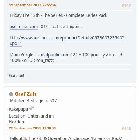
19 September 2009, 22:55:34
#947
Friday The 13th - The Series - Complete Series Pack
axelmusic.com
- 81€ inc. free Shipping
http://www.axelmusic.com/productDetails/097360723540?
upd=1
[Zum Vergleich:
dvdpacific.com
62€ + 10€ priority Airmail +
100% Zoll... :icon_razz:]
Gore on!
Graf Zahl
Mitglied
Beiträge: 4.507
Kakapupu
Location: Unten und im
Norden
22 September 2009, 12:30:39
#948
Fallout 3: The Pitt & Operation Anchorage (Expansion Pack)