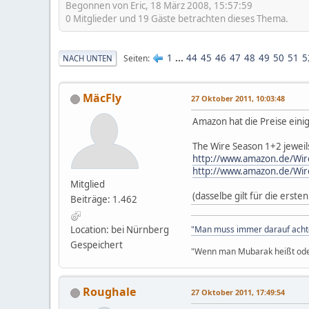
Begonnen von Eric, 18 März 2008, 15:57:59
0 Mitglieder und 19 Gäste betrachten dieses Thema.
1
...
44
45
46
47
48
49
50
51
5
Seiten
NACH UNTEN
MäcFly
27 Oktober 2011, 10:03:48
Amazon hat die Preise eini
The Wire Season 1+2 jeweil
http://www.amazon.de/Wir
http://www.amazon.de/Wir
Mitglied
(dasselbe gilt für die erst
Beiträge: 1.462
Location: bei Nürnberg
"Man muss immer darauf achten,
Gespeichert
"Wenn man Mubarak heißt oder
Roughale
27 Oktober 2011, 17:49:54