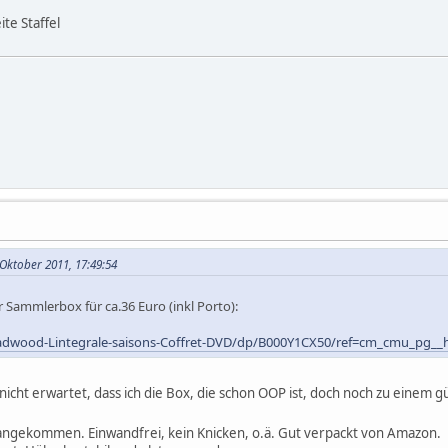
te Staffel
Oktober 2011, 17:49:54
Sammlerbox für ca.36 Euro (inkl Porto):
adwood-Lintegrale-saisons-Coffret-DVD/dp/B000Y1CX50/ref=cm_cmu_pg__
nicht erwartet, dass ich die Box, die schon OOP ist, doch noch zu eine
 angekommen. Einwandfrei, kein Knicken, o.ä. Gut verpackt von Amazon.