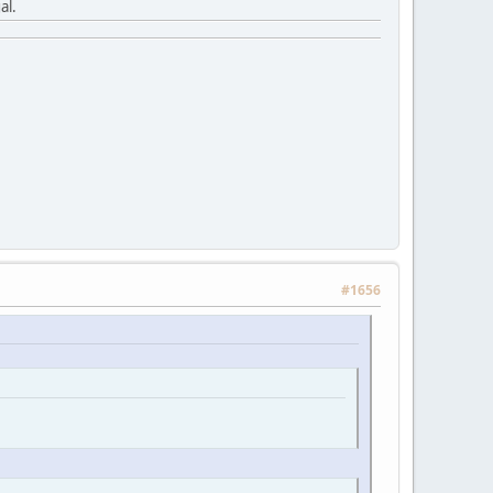
al.
#1656