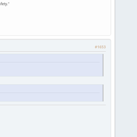
fety."
#1653