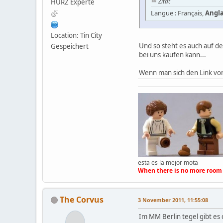
Zitat
HURZ Experte
Langue : Français,
Angla
Location: Tin City
Und so steht es auch auf de
Gespeichert
bei uns kaufen kann...
Wenn man sich den Link von 
esta es la mejor mota
When there is no more room 
The Corvus
3 November 2011, 11:55:08
Im MM Berlin tegel gibt es 