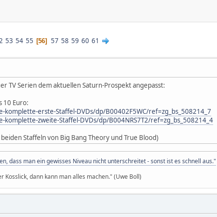
2
53
54
55
57
58
59
60
61
56
ger TV Serien dem aktuellen Saturn-Prospekt angepasst:
s 10 Euro:
e-komplette-erste-Staffel-DVDs/dp/B00402F5WC/ref=zg_bs_508214_7
e-komplette-zweite-Staffel-DVDs/dp/B004NRS7T2/ref=zg_bs_508214_4
en beiden Staffeln von Big Bang Theory und True Blood)
 dass man ein gewisses Niveau nicht unterschreitet - sonst ist es schnell aus."
 Kosslick, dann kann man alles machen." (Uwe Boll)