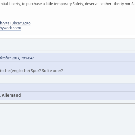
ial Liberty, to purchase a little temporary Safety, deserve neither Liberty nor Sa
ch?v=aFDkcaY3ZKo
hywork.com/
ktober 2011, 19:14:47
tsche (englische) Spur? Sollte oder?
,
Allemand