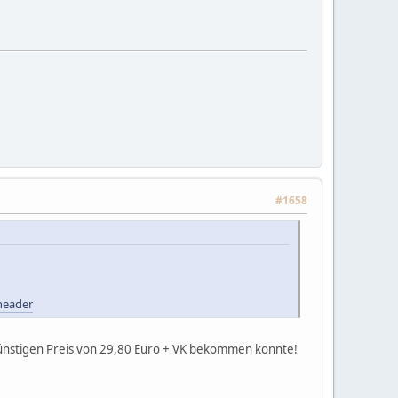
#1658
header
m günstigen Preis von 29,80 Euro + VK bekommen konnte!