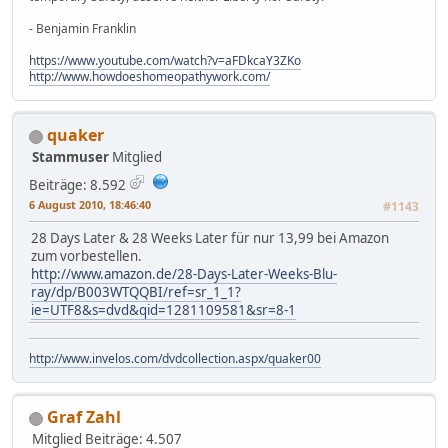
- Benjamin Franklin
https://www.youtube.com/watch?v=aFDkcaY3ZKo
http://www.howdoeshomeopathywork.com/
quaker
Stammuser
Mitglied
Beiträge: 8.592
6 August 2010, 18:46:40
#1143
28 Days Later & 28 Weeks Later für nur 13,99 bei Amazon
zum vorbestellen.
http://www.amazon.de/28-Days-Later-Weeks-Blu-
ray/dp/B003WTQQBI/ref=sr_1_1?
ie=UTF8&s=dvd&qid=1281109581&sr=8-1
http://www.invelos.com/dvdcollection.aspx/quaker00
Graf Zahl
Mitglied
Beiträge: 4.507