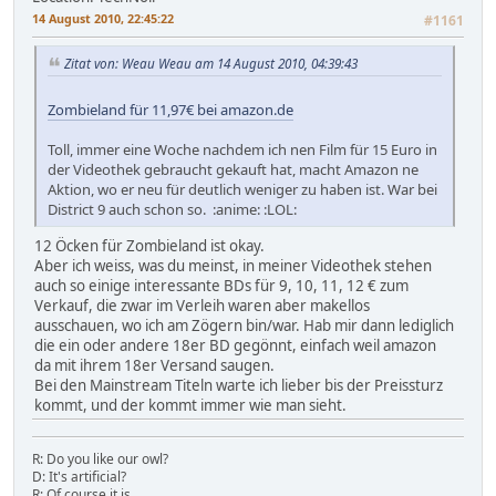
14 August 2010, 22:45:22
#1161
Zitat von: Weau Weau am 14 August 2010, 04:39:43
Zombieland für 11,97€ bei amazon.de
Toll, immer eine Woche nachdem ich nen Film für 15 Euro in
der Videothek gebraucht gekauft hat, macht Amazon ne
Aktion, wo er neu für deutlich weniger zu haben ist. War bei
District 9 auch schon so. :anime: :LOL:
12 Öcken für Zombieland ist okay.
Aber ich weiss, was du meinst, in meiner Videothek stehen
auch so einige interessante BDs für 9, 10, 11, 12 € zum
Verkauf, die zwar im Verleih waren aber makellos
ausschauen, wo ich am Zögern bin/war. Hab mir dann lediglich
die ein oder andere 18er BD gegönnt, einfach weil amazon
da mit ihrem 18er Versand saugen.
Bei den Mainstream Titeln warte ich lieber bis der Preissturz
kommt, und der kommt immer wie man sieht.
R: Do you like our owl?
D: It's artificial?
R: Of course it is.