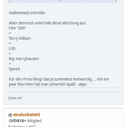
mailmeback schreibt:
Aber dennoch unterhält diese Mischung aus
Film "300"
+
Terry Gilliam
+
LSD
+
Ray Harryhausen
+
Speed
Für den Preis klingt das ja zumindest testwürdig ... mit ein
paar Bierchen hat man sicherlich Spaß! :algo:
Gore on!
endoskelett
OFDB18+
Mitglied
Beiträge: 1.997