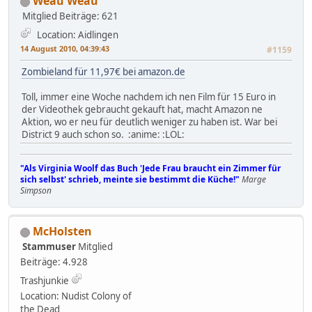
Weau Weau
Mitglied
Beiträge: 621
Location: Aidlingen
14 August 2010, 04:39:43
#1159
Zombieland für 11,97€ bei amazon.de
Toll, immer eine Woche nachdem ich nen Film für 15 Euro in
der Videothek gebraucht gekauft hat, macht Amazon ne
Aktion, wo er neu für deutlich weniger zu haben ist. War bei
District 9 auch schon so. :anime: :LOL:
"Als Virginia Woolf das Buch 'Jede Frau braucht ein Zimmer für
sich selbst' schrieb, meinte sie bestimmt die Küche!"
Marge
Simpson
McHolsten
Stammuser
Mitglied
Beiträge: 4.928
Trashjunkie
Location: Nudist Colony of
the Dead