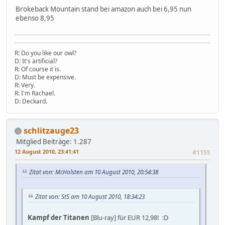
Brokeback Mountain stand bei amazon auch bei 6,95 nun
ebenso 8,95
R: Do you like our owl?
D: It's artificial?
R: Of course it is.
D: Must be expensive.
R: Very.
R: I'm Rachael.
D: Deckard.
schlitzauge23
Mitglied
Beiträge: 1.287
12 August 2010, 23:41:41
#1155
Zitat von: McHolsten am 10 August 2010, 20:54:38
Zitat von: StS am 10 August 2010, 18:34:23
Kampf der Titanen
[Blu-ray] für EUR 12,98! :D