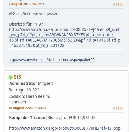
7 August 2010, 18:02:14
#1145
@Graf: Scheisse vergessen.
District 9 für 11,97
http://www.amazon.de/gp/product/B00352LVJ4/ref=s9_simh
_gw_p74_i1?pf_rd_m=A3JWKAKR8XB7XF&pf_rd_s=center-
1&pf_rd_r=0ESAC7MHY0C5M5T53JEX&pf_rd_t=101&pf_rd_p
=463375193&pf_rd_i=301128
http://www.invelos.com/dvdcollection.aspx/quaker00
StS
Administrator
Mitglied
Beiträge: 19.822
Location: Harsh Realm,
Hannover
10 August 2010, 18:34:23
#1146
Kampf der Titanen
[Blu-ray] für EUR 12,98! :D
http://www.amazon.de/gp/product/B003IHVKHE/ref=s9_pop