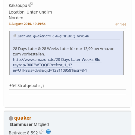
Kakapupu
Location: Unten und im
Norden
6 August 2010, 19:49:54
#1144
Zitat von: quaker am 6 August 2010, 18:46:40
28 Days Later & 28 Weeks Later für nur 13,99 bei Amazon
zum vorbestellen.
http://www.amazon.de/28-Days-Later-Weeks-Blu-
ray/dp/B003WTQQBI/ref=sr_1_1?
ie=UTF8&s=dvd&qid=1281109581&sr=8-1
+5€ Strafgebühr ;)
quaker
Stammuser
Mitglied
Beiträge: 8.592