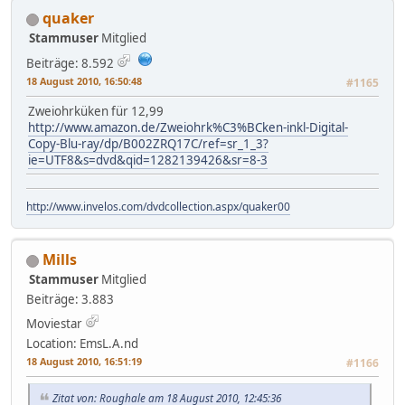
quaker
Stammuser
Mitglied
Beiträge: 8.592
18 August 2010, 16:50:48
#1165
Zweiohrküken für 12,99
http://www.amazon.de/Zweiohrk%C3%BCken-inkl-Digital-
Copy-Blu-ray/dp/B002ZRQ17C/ref=sr_1_3?
ie=UTF8&s=dvd&qid=1282139426&sr=8-3
http://www.invelos.com/dvdcollection.aspx/quaker00
Mills
Stammuser
Mitglied
Beiträge: 3.883
Moviestar
Location: EmsL.A.nd
18 August 2010, 16:51:19
#1166
Zitat von: Roughale am 18 August 2010, 12:45:36