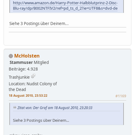
http://www.amazon.de/Harry-Potter-Halbblutprinz-2-Disc-
Blu-ray/dp/B002NTFIV2/ref=pd_ts_d_2?ie=UTF8&s=dvd-de
Siehe 3 Postings über Deinem...
McHolsten
Stammuser
Mitglied
Beiträge: 4.928
Trashjunkie
Location: Nudist Colony of
the Dead
18 August 2010, 23:53:22
#1169
Zitat von: Der Graf am 18 August 2010, 23:20:33
Siehe 3 Postings über Deinem...