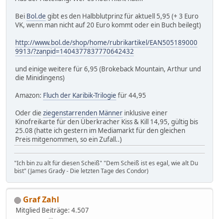
Bei
Bol.de
gibt es den Halbblutprinz für aktuell 5,95 (+ 3 Euro
VK, wenn man nicht auf 20 Euro kommt oder ein Buch beilegt)
http://www.bol.de/shop/home/rubrikartikel/EAN505189000
9913/?zanpid=1404377837770642432
und einige weitere für 6,95 (Brokeback Mountain, Arthur und
die Minidingens)
Amazon:
Fluch der Karibik-Trilogie
für 44,95
Oder die
ziegenstarrenden Männer
inklusive einer
Kinofreikarte für den Überkracher Kiss & Kill 14,95, gültig bis
25.08 (hatte ich gestern im Mediamarkt für den gleichen
Preis mitgenommen, so ein Zufall..)
"Ich bin zu alt für diesen Scheiß" "Dem Scheiß ist es egal, wie alt Du
bist" (James Grady - Die letzten Tage des Condor)
Graf Zahl
Mitglied
Beiträge: 4.507