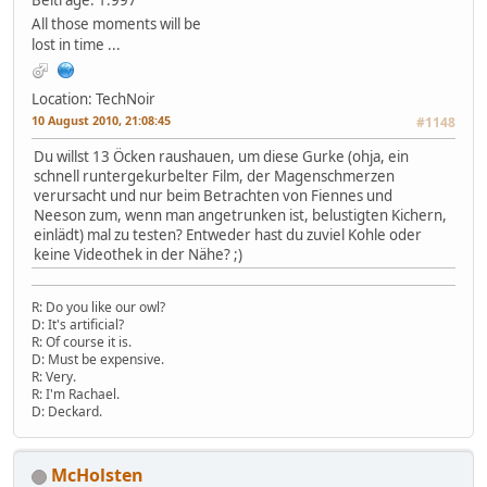
All those moments will be
lost in time ...
Location: TechNoir
10 August 2010, 21:08:45
#1148
Du willst 13 Öcken raushauen, um diese Gurke (ohja, ein
schnell runtergekurbelter Film, der Magenschmerzen
verursacht und nur beim Betrachten von Fiennes und
Neeson zum, wenn man angetrunken ist, belustigten Kichern,
einlädt) mal zu testen? Entweder hast du zuviel Kohle oder
keine Videothek in der Nähe? ;)
R: Do you like our owl?
D: It's artificial?
R: Of course it is.
D: Must be expensive.
R: Very.
R: I'm Rachael.
D: Deckard.
McHolsten