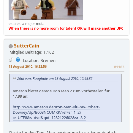
esta es la mejor mota
When there is no more room for talent OK will make another UFC
SutterCain
Mitglied
Beiträge: 1.162
Location: Bremen
18 August 2010, 16:32:56
#1163
Zitat von: Roughale am 18 August 2010, 12:45:36
amazon bietet gerade Iron Man 2 zum Vorbestellen für
17,99 an:
http://www.amazon.de/Iron-Man-Blu-ray-Robert-
Downey/dp/B003NCUMKK/ref=sr_1_2?
ie=UTF8&s=dvd&qid=1282122602&sr=8-2
Danke für den Tipp. Aber bei dem warte ich, bis er deutlich