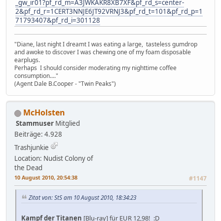
_gw_ir01?pf_rd_m=A3JWKAKR8XB7XF&pf_rd_s=center-
2&pf_rd_r=1CERT3NNJE6JT92VRNJ3&pf_rd_t=101&pf_rd_p=1
71793407&pf_rd_i=301128
"Diane, last night I dreamt I was eating a large, tasteless gumdrop
and awoke to discover I was chewing one of my foam disposable
earplugs.
Perhaps I should consider moderating my nighttime coffee
consumption...."
(Agent Dale B.Cooper - "Twin Peaks")
McHolsten
Stammuser
Mitglied
Beiträge: 4.928
Trashjunkie
Location: Nudist Colony of
the Dead
10 August 2010, 20:54:38
#1147
Zitat von: StS am 10 August 2010, 18:34:23
Kampf der Titanen
[Blu-ray] für EUR 12,98! :D