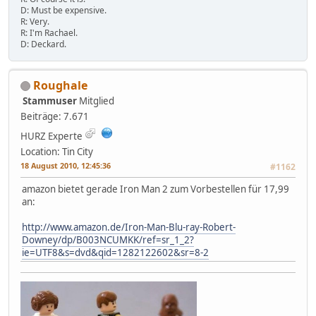
D: Must be expensive.
R: Very.
R: I'm Rachael.
D: Deckard.
Roughale
Stammuser
Mitglied
Beiträge: 7.671
HURZ Experte
Location: Tin City
18 August 2010, 12:45:36
#1162
amazon bietet gerade Iron Man 2 zum Vorbestellen für 17,99
an:
http://www.amazon.de/Iron-Man-Blu-ray-Robert-
Downey/dp/B003NCUMKK/ref=sr_1_2?
ie=UTF8&s=dvd&qid=1282122602&sr=8-2