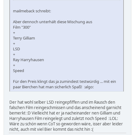
mailmeback schreibt:
Aber dennoch unterhält diese Mischung aus
Film "300"
+
Terry Gilliam
+
LSD
+
Ray Harryhausen
+
Speed
Für den Preis klingt das ja zumindest testwürdig ... mit ein
paar Bierchen hat man sicherlich Spaß! :algo:
Der hat wohl selber LSD reingepfiffen und im Rausch den
falschen Film reingeschmissen und das anscheinend garnicht
bemerkt :D Vielleicht hat er ja nacheinander nen Gilliam und
Harryhausen Film reingelegt und zuletzt noch Speed :LOL:
Wäre zu schön wenn CoT so geworden wäre, isser aber leider
nicht, auch mit viel Bier kommt das nicht hin :(