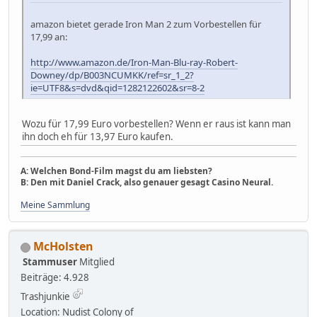
amazon bietet gerade Iron Man 2 zum Vorbestellen für
17,99 an:
http://www.amazon.de/Iron-Man-Blu-ray-Robert-
Downey/dp/B003NCUMKK/ref=sr_1_2?
ie=UTF8&s=dvd&qid=1282122602&sr=8-2
Wozu für 17,99 Euro vorbestellen? Wenn er raus ist kann man
ihn doch eh für 13,97 Euro kaufen.
A: Welchen Bond-Film magst du am liebsten?
B: Den mit Daniel Crack, also genauer gesagt Casino Neural.
Meine Sammlung
McHolsten
Stammuser
Mitglied
Beiträge: 4.928
Trashjunkie
Location: Nudist Colony of