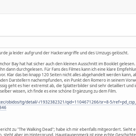
rde ja leider aufgrund der Hackerangriffe und des Umzugs gelöscht.
chor Bay hat hat sicher auch den kleinen Ausschnitt im Booklet gelese
e ihn dann durchgelesen. Für Fans des Filmes kann ich eine klare Empfehl
. Klar das bei knapp 120 Seiten nicht alles abgehandelt werden kann, abe
enden Darstellern nachempfunden, ein Punkt den Romero in seinem Vorwor
sig geht es hier extremst ab, die Splatterbilder sind sehr detailliert u
elber wissen, ich finde es eine schöne Ergänzung zu dem Film.
ec/obidos/tg/detail/-/1932382321/qid=1104671266/sr=8-5/ref=pd_cs
846
icht zu "The Walking Dead"; habe ich mir ebenfalls mitgeordert. Sieht eh
ch, steht aber im Hintergrund. Hauptaugenmerk ist eine echte Geschichte