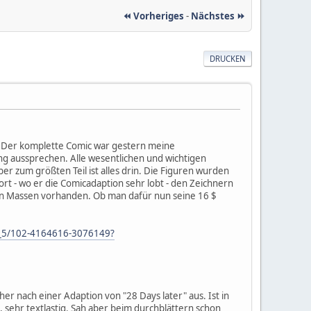
⏪ Vorheriges
-
Nächstes ⏩
DRUCKEN
n. Der komplette Comic war gestern meine
ung aussprechen. Alle wesentlichen und wichtigen
r zum größten Teil ist alles drin. Die Figuren wurden
t - wo er die Comicadaption sehr lobt - den Zeichnern
nd in Massen vorhanden. Ob man dafür nun seine 16 $
p_5/102-4164616-3076149?
er nach einer Adaption von "28 Days later" aus. Ist in
, sehr textlastig. Sah aber beim durchblättern schon