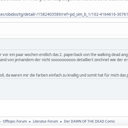
xec/obidos/tg/detail/-/1582403589/ref=pd_sim_b_1/102-4164616-307
r vor ein paar wochen endlich das 2. paperback von the walking dead ang
band von jemandem der nicht soooooooooo detailliert zeichnet wie der erst
 toll, da waren mir die farben einfach zu knallig und somit hat für mich das 
Offtopic-Forum
Literatur-Forum
Der DAWN OF THE DEAD Comic
►
►
►