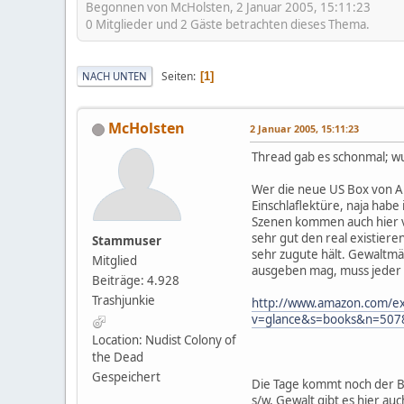
Begonnen von McHolsten, 2 Januar 2005, 15:11:23
0 Mitglieder und 2 Gäste betrachten dieses Thema.
Seiten
NACH UNTEN
1
McHolsten
2 Januar 2005, 15:11:23
Thread gab es schonmal; wu
Wer die neue US Box von An
Einschlaflektüre, naja hab
Szenen kommen auch hier vor
sehr gut den real existier
Stammuser
sehr zugute hält. Gewaltmäs
Mitglied
ausgeben mag, muss jeder s
Beiträge: 4.928
Trashjunkie
http://www.amazon.com/ex
v=glance&s=books&n=507
Location: Nudist Colony of
the Dead
Gespeichert
Die Tage kommt noch der Ber
s/w, Gewalt gibt es hier au