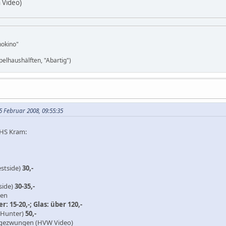
 Video)
nokino"
elhaushälften, "Abartig")
5 Februar 2008, 09:55:35
VHS Kram:
estside)
30,-
side)
30-35,-
ten
r: 15-20,-; Glas: über 120,-
(Hunter)
50,-
 gezwungen (HVW Video)