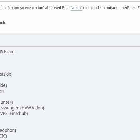
ich 'Ich bin so wie ich bin' aber weil Bela
"auch"
ein bisschen mitsingt, heißt es '
uch.
HS Kram:
stside)
ide)
en
Hunter)
gezwungen (HVW Video)
(VPS, Einschub)
deophon)
CIC)