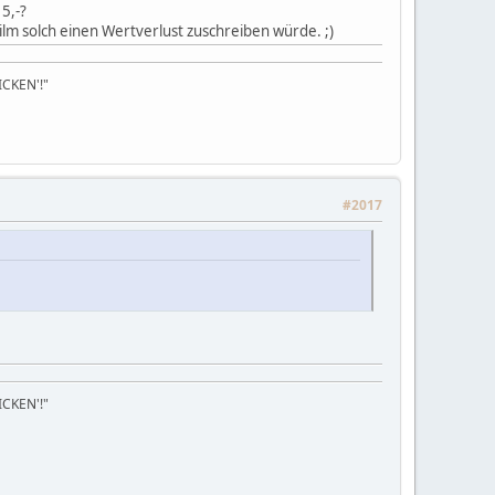
5,-?
lm solch einen Wertverlust zuschreiben würde. ;)
FICKEN'!"
#2017
FICKEN'!"