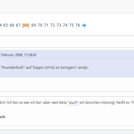
4
65
66
67
69
70
71
72
73
74
75
76
68
 Februar 2008, 11:58:02
hunderbolt" auf Toppic (VHS) so bringen? :andy:
ich 'Ich bin so wie ich bin' aber weil Bela
"auch"
ein bisschen mitsingt, heißt es '
uch.