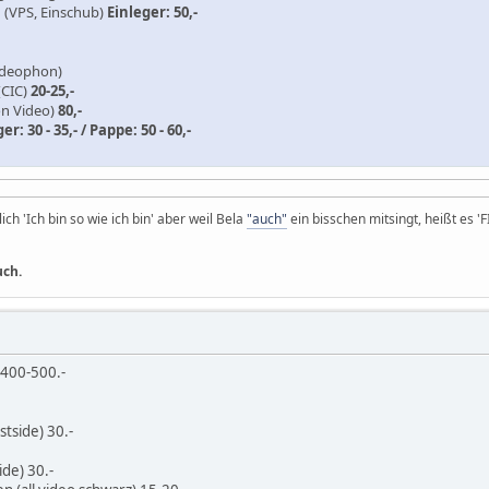
 (VPS, Einschub)
Einleger: 50,-
Videophon)
(CIC)
20-25,-
on Video)
80,-
er: 30 - 35,- / Pappe: 50 - 60,-
ich 'Ich bin so wie ich bin' aber weil Bela
"auch"
ein bisschen mitsingt, heißt es '
uch.
 400-500.-
stside) 30.-
de) 30.-