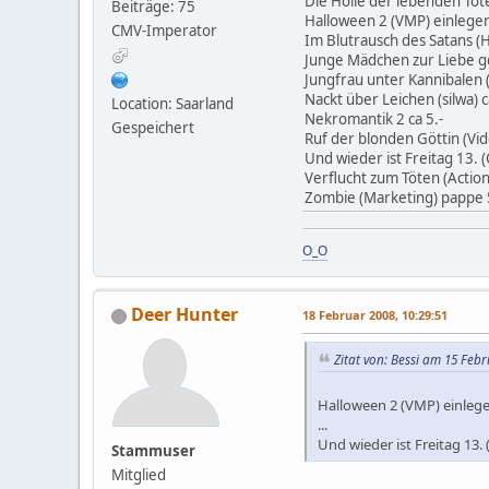
Die Hölle der lebenden Tote
Beiträge: 75
Halloween 2 (VMP) einleger 
CMV-Imperator
Im Blutrausch des Satans (
Junge Mädchen zur Liebe ge
Jungfrau unter Kannibalen (
Nackt über Leichen (silwa) c
Location: Saarland
Nekromantik 2 ca 5.-
Gespeichert
Ruf der blonden Göttin (Vi
Und wieder ist Freitag 13. (
Verflucht zum Töten (Action
Zombie (Marketing) pappe 
O_O
Deer Hunter
18 Februar 2008, 10:29:51
Zitat von: Bessi am 15 Febr
Halloween 2 (VMP) einleger 
...
Und wieder ist Freitag 13. (
Stammuser
Mitglied