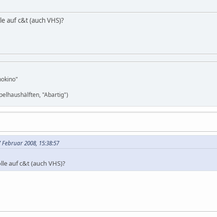
e auf c&t (auch VHS)?
nokino"
elhaushälften, "Abartig")
 Februar 2008, 15:38:57
le auf c&t (auch VHS)?