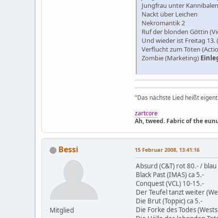
Jungfrau unter Kannibalen
Nackt über Leichen
Nekromantik 2
Ruf der blonden Göttin (
Und wieder ist Freitag 13. 
Verflucht zum Töten (Acti
Zombie (Marketing)
Einleg
"Das nächste Lied heißt eigentl
zartcore
Ah, tweed. Fabric of the eun
Bessi
15 Februar 2008, 13:41:16
Absurd (C&T) rot 80.- / blau
Black Past (IMAS) ca 5.-
Conquest (VCL) 10-15.-
Der Teufel tanzt weiter (We
Die Brut (Toppic) ca 5.-
Die Forke des Todes (Westsi
Mitglied