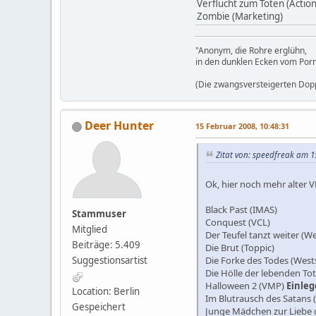
Verflucht zum Töten (Action
Zombie (Marketing)
"Anonym, die Rohre erglühn,
in den dunklen Ecken vom Por
(Die zwangsversteigerten Dopp
Deer Hunter
15 Februar 2008, 10:48:31
Zitat von: speedfreak am 1
Ok, hier noch mehr alter 
Black Past (IMAS)
Stammuser
Conquest (VCL)
Mitglied
Der Teufel tanzt weiter (W
Beiträge: 5.409
Die Brut (Toppic)
Die Forke des Todes (West
Suggestionsartist
Die Hölle der lebenden To
Halloween 2 (VMP)
Einlege
Location: Berlin
Im Blutrausch des Satans 
Gespeichert
Junge Mädchen zur Liebe