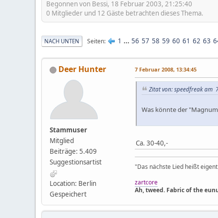
Begonnen von Bessi, 18 Februar 2003, 21:25:40
0 Mitglieder und 12 Gäste betrachten dieses Thema.
1
...
56
57
58
59
60
61
62
63
6
Seiten
NACH UNTEN
Deer Hunter
7 Februar 2008, 13:34:45
Zitat von: speedfreak am 7
Was könnte der "Magnum T
Stammuser
Mitglied
Ca. 30-40,-
Beiträge: 5.409
Suggestionsartist
"Das nächste Lied heißt eigentl
zartcore
Location: Berlin
Ah, tweed. Fabric of the eun
Gespeichert