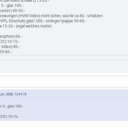
n (all video schwarz) 15-20.-
5.- glas 100.-
Hunter) 40-50.-
zwungen (HVW Video) nicht sicher, würde ca 40.- schätzen
VPS, Einschub) glas? 200.- einleger/pappe 50-60.-
a 15-20.- (egal welches motiv)
deophon) 60.-
CIC) 10-15.-
 Video) 80.-
50-60.-
uar 2008, 13:41:16
5.- glas 100.-
CIC) 10-15.-