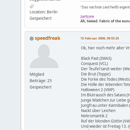
"Das nächste Lied heißt eigentl
Location: Berlin
zartcore
Gespeichert
Ah, tweed. Fabric of the eun
speedfreak
15 Februar 2008, 09:55:35
Ok, hier noch mehr alter V
Black Past (IMAS)
Conquest (VCL)
Der Teufel tanzt weiter (We
Die Brut (Toppic)
Mitglied
Die Forke des Todes (Wests
Beiträge: 25
Die Hölle der lebenden Tot
Gespeichert
Halloween 2 (VMP)
Im Blutrausch des Satans (
Junge Mädchen zur Liebe 
Jungfrau unter Kannibalen 
Nackt über Leichen
Nekromantik 2
Ruf der blonden Göttin (Vi
Und wieder ist Freitag 13. (