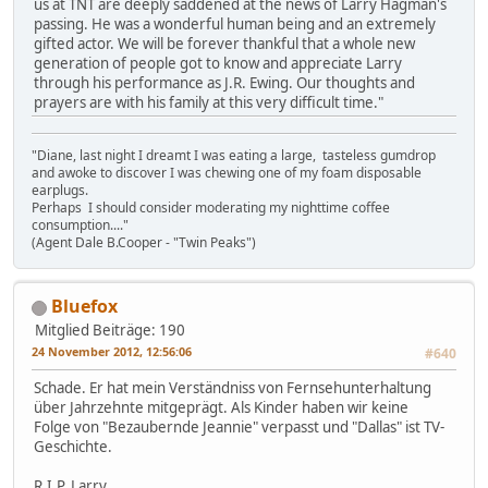
us at TNT are deeply saddened at the news of Larry Hagman's
passing. He was a wonderful human being and an extremely
gifted actor. We will be forever thankful that a whole new
generation of people got to know and appreciate Larry
through his performance as J.R. Ewing. Our thoughts and
prayers are with his family at this very difficult time."
"Diane, last night I dreamt I was eating a large, tasteless gumdrop
and awoke to discover I was chewing one of my foam disposable
earplugs.
Perhaps I should consider moderating my nighttime coffee
consumption...."
(Agent Dale B.Cooper - "Twin Peaks")
Bluefox
Mitglied
Beiträge: 190
24 November 2012, 12:56:06
#640
Schade. Er hat mein Verständniss von Fernsehunterhaltung
über Jahrzehnte mitgeprägt. Als Kinder haben wir keine
Folge von "Bezaubernde Jeannie" verpasst und "Dallas" ist TV-
Geschichte.
R.I.P. Larry