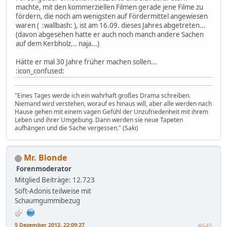
machte, mit den kommerziellen Filmen gerade jene Filme zu
fördern, die noch am wenigsten auf Fördermittel angewiesen
waren ( :wallbash: ), ist am 16.09. dieses Jahres abgetreten...
(davon abgesehen hatte er auch noch manch andere Sachen
auf dem Kerbholz... naja...)
Hätte er mal 30 Jahre früher machen sollen...
:icon_confused:
"Eines Tages werde ich ein wahrhaft großes Drama schreiben.
Niemand wird verstehen, worauf es hinaus will, aber alle werden nach
Hause gehen mit einem vagen Gefühl der Unzufriedenheit mit ihrem
Leben und ihrer Umgebung. Dann werden sie neue Tapeten
aufhängen und die Sache vergessen." (Saki)
Mr. Blonde
Forenmoderator
Mitglied
Beiträge: 12.723
Soft-Adonis teilweise mit
Schaumgummibezug
5 Dezember 2012, 22:09:27
#645