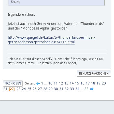
Snake
Irgendwie schon.
Jetzt ist auch noch Gerry Anderson, Vater der "Thunderbirds"
und der "Mondbasis Alpha" gestorben.
http://www.spiegel.de/kultur/tv/thunderbirds-erfinder-
gerry-anderson-gestorben-a-874715.html
"Ich bin zu alt für diesen Scheiß" "Dem Scheiß ist es egal, wie alt Du
bist" (James Grady - Die letzten Tage des Condor)
BENUTZER-AKTIONEN
1
...
10
11
12
13
14
15
16
17
18
19
20
Seiten
NACH OBEN
21
23
24
25
26
27
28
29
30
31
32
33
34
...
88
22