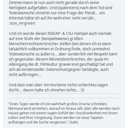
Zimmermann ist nun auch nicht gerade durch seine
Nettigkeit aufgefallen. Und (spätestens) nach dem Tod sind
Todeswünsche ohnehin nur eine Frage der Pietät... ein
Attentat hätte ich auf ihn wohl eher nicht verübt...
:icon_mrgreen:
Und ich würde diesen NSDAP- & CSU-Hampel auch niemals
auf eine Stufe der (beispielsweise) großen
Menschenrechtsverbrecher stellen (bei denen ich es dann
tatsächlich vollkommen in Ordnung finde, doch
zumindest
Todeswünsche zu äußern)... aber sonderlich viel Respekt kann
ich gegenüber diesem Meineidsverbrecher, der quasi im
Alleingang die dt. Filmkultur gravierend geschädigt hat und
sich als tendenzieller Datenschutzgegner betätigte, auch
nicht aufbringen...
Und dass man über Verstorbene nichts schlechtes sagen
dürfe... davon halte ich ohnehin nichts... :D
"Eines Tages werde ich ein wahrhaft großes Drama schreiben.
Niemand wird verstehen, worauf es hinaus will, aber alle werden nach
Hause gehen mit einem vagen Gefühl der Unzufriedenheit mit ihrem
Leben und ihrer Umgebung. Dann werden sie neue Tapeten
aufhängen und die Sache vergessen." (Saki)