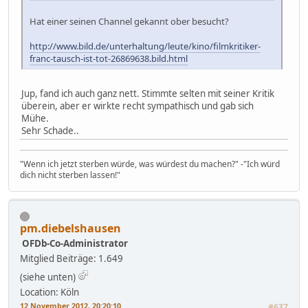
Hat einer seinen Channel gekannt ober besucht?
http://www.bild.de/unterhaltung/leute/kino/filmkritiker-
franc-tausch-ist-tot-26869638.bild.html
Jup, fand ich auch ganz nett. Stimmte selten mit seiner Kritik
überein, aber er wirkte recht sympathisch und gab sich
Mühe.
Sehr Schade..
"Wenn ich jetzt sterben würde, was würdest du machen?" -"Ich würd
dich nicht sterben lassen!"
pm.diebelshausen
OFDb-Co-Administrator
Mitglied
Beiträge: 1.649
(siehe unten)
Location: Köln
12 November 2012, 20:20:10
#637