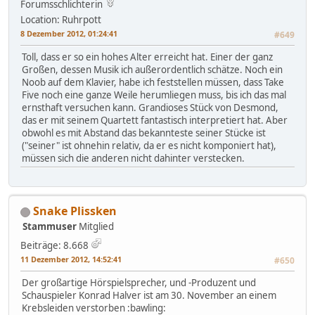
Forumsschlichterin
Location: Ruhrpott
8 Dezember 2012, 01:24:41
#649
Toll, dass er so ein hohes Alter erreicht hat. Einer der ganz
Großen, dessen Musik ich außerordentlich schätze. Noch ein
Noob auf dem Klavier, habe ich feststellen müssen, dass Take
Five noch eine ganze Weile herumliegen muss, bis ich das mal
ernsthaft versuchen kann. Grandioses Stück von Desmond,
das er mit seinem Quartett fantastisch interpretiert hat. Aber
obwohl es mit Abstand das bekannteste seiner Stücke ist
("seiner" ist ohnehin relativ, da er es nicht komponiert hat),
müssen sich die anderen nicht dahinter verstecken.
Snake Plissken
Stammuser
Mitglied
Beiträge: 8.668
11 Dezember 2012, 14:52:41
#650
Der großartige Hörspielsprecher, und -Produzent und
Schauspieler Konrad Halver ist am 30. November an einem
Krebsleiden verstorben :bawling: