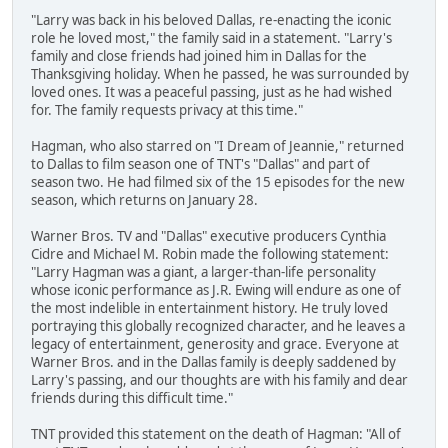
"Larry was back in his beloved Dallas, re-enacting the iconic
role he loved most," the family said in a statement. "Larry's
family and close friends had joined him in Dallas for the
Thanksgiving holiday. When he passed, he was surrounded by
loved ones. It was a peaceful passing, just as he had wished
for. The family requests privacy at this time."
Hagman, who also starred on "I Dream of Jeannie," returned
to Dallas to film season one of TNT's "Dallas" and part of
season two. He had filmed six of the 15 episodes for the new
season, which returns on January 28.
Warner Bros. TV and "Dallas" executive producers Cynthia
Cidre and Michael M. Robin made the following statement:
"Larry Hagman was a giant, a larger-than-life personality
whose iconic performance as J.R. Ewing will endure as one of
the most indelible in entertainment history. He truly loved
portraying this globally recognized character, and he leaves a
legacy of entertainment, generosity and grace. Everyone at
Warner Bros. and in the Dallas family is deeply saddened by
Larry's passing, and our thoughts are with his family and dear
friends during this difficult time."
TNT provided this statement on the death of Hagman: "All of