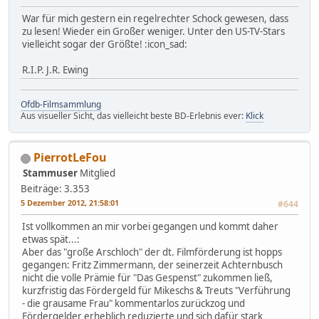
War für mich gestern ein regelrechter Schock gewesen, dass
zu lesen! Wieder ein Großer weniger. Unter den US-TV-Stars
vielleicht sogar der Größte! :icon_sad:
R.I.P. J.R. Ewing
Ofdb-Filmsammlung
Aus visueller Sicht, das vielleicht beste BD-Erlebnis ever:
Klick
PierrotLeFou
Stammuser
Mitglied
Beiträge: 3.353
5 Dezember 2012, 21:58:01
#644
Ist vollkommen an mir vorbei gegangen und kommt daher
etwas spät...:
Aber das "große Arschloch" der dt. Filmförderung ist hopps
gegangen: Fritz Zimmermann, der seinerzeit Achternbusch
nicht die volle Prämie für "Das Gespenst" zukommen ließ,
kurzfristig das Fördergeld für Mikeschs & Treuts "Verführung
- die grausame Frau" kommentarlos zurückzog und
Fördergelder erheblich reduzierte und sich dafür stark