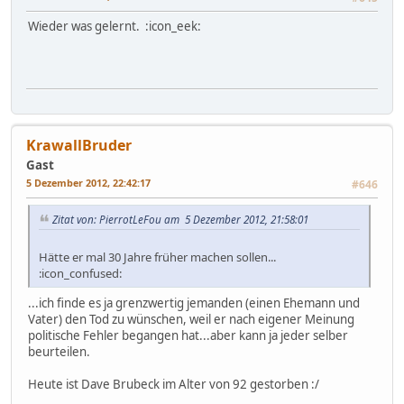
Wieder was gelernt. :icon_eek:
KrawallBruder
Gast
5 Dezember 2012, 22:42:17
#646
Zitat von: PierrotLeFou am 5 Dezember 2012, 21:58:01
Hätte er mal 30 Jahre früher machen sollen...
:icon_confused:
...ich finde es ja grenzwertig jemanden (einen Ehemann und
Vater) den Tod zu wünschen, weil er nach eigener Meinung
politische Fehler begangen hat...aber kann ja jeder selber
beurteilen.
Heute ist Dave Brubeck im Alter von 92 gestorben :/