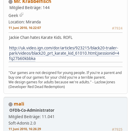
Mr. Krabbelfisch
Mitglied
Beiträge: 144
Geek
Location: Miranda
11 Juni 2010, 16:22:07
#7924
Jackie Chan hates Karate Kids. ROFL
http://uk.video.ign.com/dor/articles/923215/black20-trailer-
park/videos/black20_prt_karate_kid_61010.html;jsessionid=4
fq27b60kbbka
"Our games are not designed for young people. If you're a parent and
buy one of our games for your child you're a terrible parent.
We design games for adults because we're adults." - Lazlow Jones
(Developer Red Dead Redemption)
mali
OFDb-Co-Administrator
Mitglied
Beiträge: 11.041
Soft-Adonis 2.0
11 Juni 2010, 16:26:29
#7925