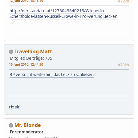
12 Juni 2010, 13:16:40
#7928
http://derstandard.at/1276043640215/Wikipedia-
Scherzbolde-lassen-Russell-Crowe-in-Tirol-verungluecken
....
Travelling Matt
Mitglied
Beiträge: 735
15 Juni 2010, 12:44:30
#7929
BP versucht weiterhin, das Leck zu schließen
Pix plz
Mr. Blonde
Forenmoderator