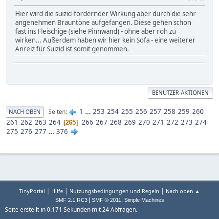
Hier wird die suizid-fördernder Wirkung aber durch die sehr
angenehmen Brauntöne aufgefangen. Diese gehen schon
fast ins Fleischige (siehe Pinnwand) - ohne aber roh zu
wirken... Außerdem haben wir hier kein Sofa - eine weiterer
Anreiz für Suizid ist somit genommen.
BENUTZER-AKTIONEN
1
...
253
254
255
256
257
258
259
260
Seiten
NACH OBEN
261
262
263
264
266
267
268
269
270
271
272
273
274
265
275
276
277
...
376
|
|
|
TinyPortal
Hilfe
Nutzungsbedingungen und Regeln
Nach oben ▲
|
,
SMF 2.1 RC3
SMF © 2011
Simple Machines
Seite erstellt in 0.171 Sekunden mit 24 Abfragen.