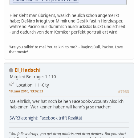
Hier sieht man übrigens, was ich neulich schon angemerkt
habe; DeNiro kriegt vor Mimik und Gestik fast n Herzkasper,
während Pacino nur dümmlich ausdruckslos kuckt und schreit
- und dadurch von dem Komiker perfekt portraitiert wird.
'Are you talkin' to me? You talkin' to me?' - Raging Bull, Pacino. Love
that movie!
El_Hadschi
Mitglied
Beiträge: 1.110
Location: HH-City
18 Juni 2010, 13:02:33
#7933
Mal ehrlich, wer hat noch keinen Facebook-Account? Also ich
hab einen. Wer keinen haben will kann's ja so machen:
SWR3latenight: Facebook trifft Realität
"You follow drugs, you get drug addicts and drug dealers. But you start