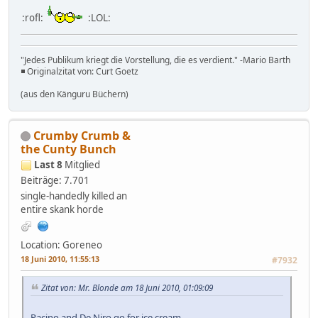
:rofl:
:LOL:
"Jedes Publikum kriegt die Vorstellung, die es verdient." -Mario Barth
◾ Originalzitat von: Curt Goetz
(aus den Känguru Büchern)
Crumby Crumb &
the Cunty Bunch
Last 8
Mitglied
Beiträge: 7.701
single-handedly killed an
entire skank horde
Location: Goreneo
18 Juni 2010, 11:55:13
#7932
Zitat von: Mr. Blonde am 18 Juni 2010, 01:09:09
Pacino and De Niro go for ice cream