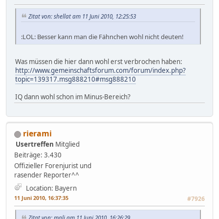
Zitat von: shellat am 11 Juni 2010, 12:25:53
:LOL: Besser kann man die Fähnchen wohl nicht deuten!
Was müssen die hier dann wohl erst verbrochen haben:
http://www.gemeinschaftsforum.com/forum/index.php?
topic=139317.msg888210#msg888210
IQ dann wohl schon im Minus-Bereich?
rierami
Usertreffen
Mitglied
Beiträge: 3.430
Offizieller Forenjurist und
rasender Reporter^^
Location: Bayern
11 Juni 2010, 16:37:35
#7926
Zitat von: mali am 11 Juni 2010, 16:26:29