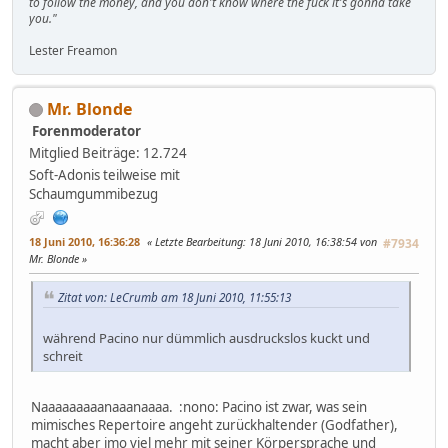
to follow the money, and you don't know where the fuck it's gonna take
you."
Lester Freamon
Mr. Blonde
Forenmoderator
Mitglied
Beiträge: 12.724
Soft-Adonis teilweise mit
Schaumgummibezug
18 Juni 2010, 16:36:28
Letzte Bearbeitung
: 18 Juni 2010, 16:38:54 von
#7934
Mr. Blonde
Zitat von: LeCrumb am 18 Juni 2010, 11:55:13
während Pacino nur dümmlich ausdruckslos kuckt und
schreit
Naaaaaaaaanaaanaaaa. :nono: Pacino ist zwar, was sein
mimisches Repertoire angeht zurückhaltender (Godfather),
macht aber imo viel mehr mit seiner Körpersprache und