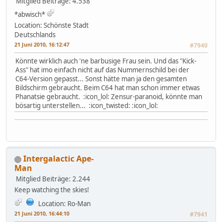
Mitglied
Beiträge: 4.538
*abwisch*
Location: Schönste Stadt
Deutschlands
21 Juni 2010, 16:12:47
#7940
Könnte wirklich auch 'ne barbusige Frau sein. Und das "Kick-
Ass" hat imo einfach nicht auf das Nummernschild bei der
C64-Version gepasst... Sonst hätte man ja den gesamten
Bildschirm gebraucht. Beim C64 hat man schon immer etwas
Phanatsie gebraucht. :icon_lol: Zensur-paranoid, könnte man
bösartig unterstellen... :icon_twisted: :icon_lol:
Intergalactic Ape-
Man
Mitglied
Beiträge: 2.244
Keep watching the skies!
Location: Ro-Man
21 Juni 2010, 16:44:10
#7941