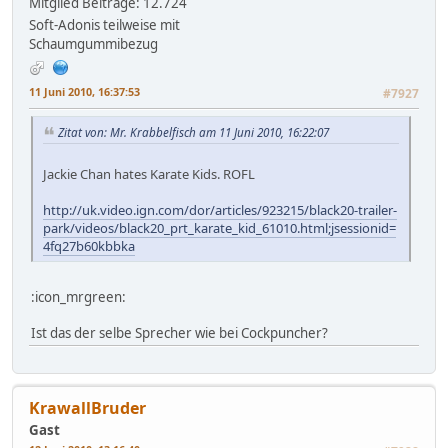
Mitglied
Beiträge: 12.724
Soft-Adonis teilweise mit
Schaumgummibezug
11 Juni 2010, 16:37:53
#7927
Zitat von: Mr. Krabbelfisch am 11 Juni 2010, 16:22:07
Jackie Chan hates Karate Kids. ROFL
http://uk.video.ign.com/dor/articles/923215/black20-trailer-
park/videos/black20_prt_karate_kid_61010.html;jsessionid=
4fq27b60kbbka
:icon_mrgreen:
Ist das der selbe Sprecher wie bei Cockpuncher?
KrawallBruder
Gast