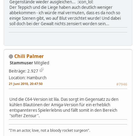
Gegenstände wieder ausgleichen... :icon_lol:
Der Teppich und die Liege haben auch deutlich weniger
abbekommen - ich würde mal vermuten, dass es da noch so
einige Szenen gibt, wo auf Blut verzichtet wurde! Und dabei
soll doch bei der Gewalt nichts zensiert worden sein...
Chili Palmer
Stammuser
Mitglied
Beiträge: 2.927
Location: Hamburch
21 Juni 2010, 20:47:50
#7946
Und die C64-Version ist lila. Das sorgt im Gegensatz zu den
kühlen Blautönen der Amiga-Version für ein erheblich
entspannteres Spielerlebnis und fällt somit in den Bereich
"softer Zensur".
"I'm an actor, love, not a bloody rocket surgeon".