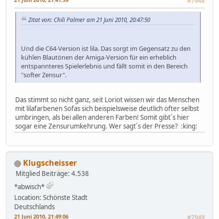
#7948
Zitat von: Chili Palmer am 21 Juni 2010, 20:47:50
Und die C64-Version ist lila. Das sorgt im Gegensatz zu den
kühlen Blautönen der Amiga-Version für ein erheblich
entspannteres Spielerlebnis und fällt somit in den Bereich
"softer Zensur".
Das stimmt so nicht ganz, seit Loriot wissen wir das Menschen
mit lilafarbenen Sofas sich beispielsweise deutlich öfter selbst
umbringen, als bei allen anderen Farben! Somit gibt´s hier
sogar eine Zensurumkehrung. Wer sagt´s der Presse? :king:
Klugscheisser
Mitglied
Beiträge: 4.538
*abwisch*
Location: Schönste Stadt
Deutschlands
21 Juni 2010, 21:49:06
#7949