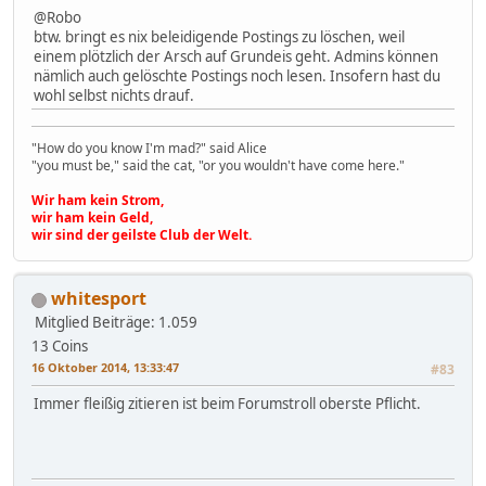
@Robo
btw. bringt es nix beleidigende Postings zu löschen, weil
einem plötzlich der Arsch auf Grundeis geht. Admins können
nämlich auch gelöschte Postings noch lesen. Insofern hast du
wohl selbst nichts drauf.
"How do you know I'm mad?" said Alice
"you must be," said the cat, "or you wouldn't have come here."
Wir ham kein Strom,
wir ham kein Geld,
wir sind der geilste Club der Welt.
whitesport
Mitglied
Beiträge: 1.059
13 Coins
16 Oktober 2014, 13:33:47
#83
Immer fleißig zitieren ist beim Forumstroll oberste Pflicht.