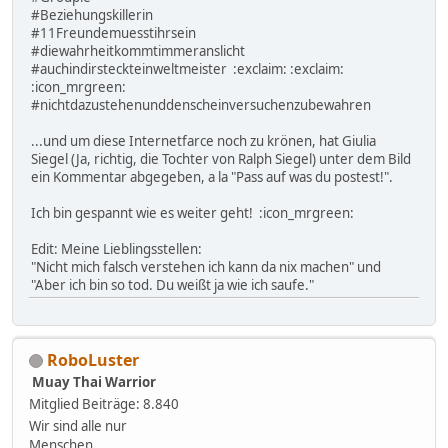
‪#‎Beziehungskillerin‬
‪#‎11Freundemuesstihrsein‬
‪#‎diewahrheitkommtimmeranslicht‬
‪#‎auchindirsteckteinweltmeister‬ :exclaim: :exclaim:
:icon_mrgreen:
‪#‎nichtdazustehenunddenscheinversuchenzubewahren‬
...und um diese Internetfarce noch zu krönen, hat Giulia
Siegel (Ja, richtig, die Tochter von Ralph Siegel) unter dem Bild
ein Kommentar abgegeben, a la "Pass auf was du postest!".
Ich bin gespannt wie es weiter geht! :icon_mrgreen:
Edit: Meine Lieblingsstellen:
"Nicht mich falsch verstehen ich kann da nix machen" und
"Aber ich bin so tod. Du weißt ja wie ich saufe."
RoboLuster
Muay Thai Warrior
Mitglied
Beiträge: 8.840
Wir sind alle nur
Menschen