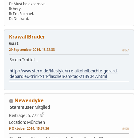
D: Must be expensive.
R: Very.
R: I'm Rachael.
D: Deckard.
KrawallBruder
Gast
29 September 2014, 13:22:33
#67
So ein Trottel...
http://www.stern.de/lifestyle/irre-alkoholbeichte-gerard-
depardieu-trinkt-14-flaschen-am-tag-2139047.html
Newendyke
Stammuser
Mitglied
Beiträge: 5.772
Location: München
9 Oktober 2014, 15:57:36
#68