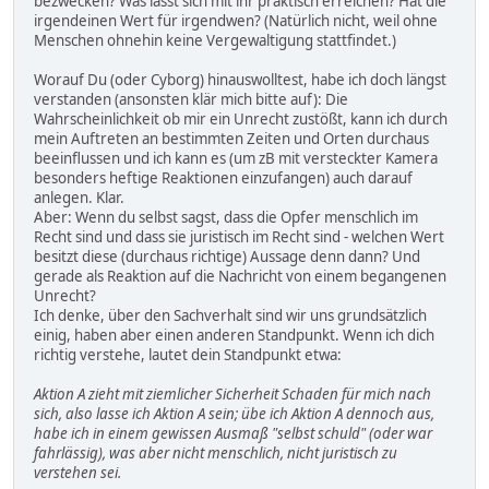
bezwecken? Was lässt sich mit ihr praktisch erreichen? Hat die
irgendeinen Wert für irgendwen? (Natürlich nicht, weil ohne
Menschen ohnehin keine Vergewaltigung stattfindet.)
Worauf Du (oder Cyborg) hinauswolltest, habe ich doch längst
verstanden (ansonsten klär mich bitte auf): Die
Wahrscheinlichkeit ob mir ein Unrecht zustößt, kann ich durch
mein Auftreten an bestimmten Zeiten und Orten durchaus
beeinflussen und ich kann es (um zB mit versteckter Kamera
besonders heftige Reaktionen einzufangen) auch darauf
anlegen. Klar.
Aber: Wenn du selbst sagst, dass die Opfer menschlich im
Recht sind und dass sie juristisch im Recht sind - welchen Wert
besitzt diese (durchaus richtige) Aussage denn dann? Und
gerade als Reaktion auf die Nachricht von einem begangenen
Unrecht?
Ich denke, über den Sachverhalt sind wir uns grundsätzlich
einig, haben aber einen anderen Standpunkt. Wenn ich dich
richtig verstehe, lautet dein Standpunkt etwa:
Aktion A zieht mit ziemlicher Sicherheit Schaden für mich nach
sich, also lasse ich Aktion A sein; übe ich Aktion A dennoch aus,
habe ich in einem gewissen Ausmaß "selbst schuld" (oder war
fahrlässig), was aber nicht menschlich, nicht juristisch zu
verstehen sei.