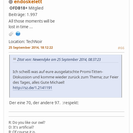
endoskelett
OFDB18+
Mitglied
Beiträge: 1.997
All those moments will be
lost in time ...
Location: TechNoir
25 September 2014, 18:12:22
#66
Zitat von: Newendyke am 25 September 2014, 08:37:23
Ich scheiß was auf eure ausgelatschte Promi-Titten-
Diskussion und komme wieder zurück zum Thema; zur Feier
des Tages, alles Gute Michael!
http://sz.de/1.2141191
Der eine 70, der andere 97. :respekt:
R: Do you like our owl?
D: It's artificial?
R: Of course it is.