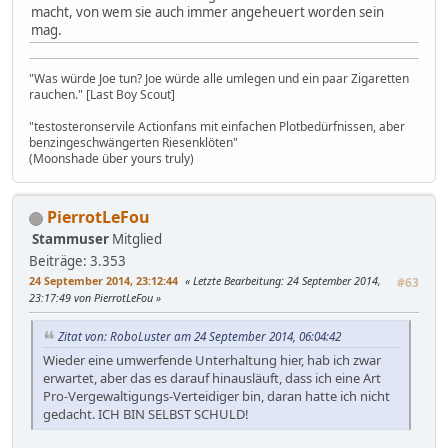
macht, von wem sie auch immer angeheuert worden sein
mag.
"Was würde Joe tun? Joe würde alle umlegen und ein paar Zigaretten
rauchen." [Last Boy Scout]
"testosteronservile Actionfans mit einfachen Plotbedürfnissen, aber
benzingeschwängerten Riesenklöten"
(Moonshade über yours truly)
PierrotLeFou
Stammuser
Mitglied
Beiträge: 3.353
24 September 2014, 23:12:44
Letzte Bearbeitung
: 24 September 2014,
#63
23:17:49 von PierrotLeFou
Zitat von: RoboLuster am 24 September 2014, 06:04:42
Wieder eine umwerfende Unterhaltung hier, hab ich zwar
erwartet, aber das es darauf hinausläuft, dass ich eine Art
Pro-Vergewaltigungs-Verteidiger bin, daran hatte ich nicht
gedacht. ICH BIN SELBST SCHULD!