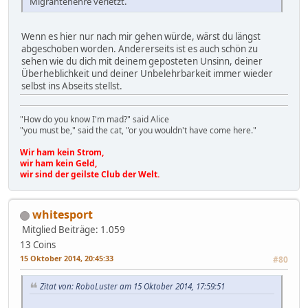
Migrantenehre verletzt.
Wenn es hier nur nach mir gehen würde, wärst du längst
abgeschoben worden. Andererseits ist es auch schön zu
sehen wie du dich mit deinem geposteten Unsinn, deiner
Überheblichkeit und deiner Unbelehrbarkeit immer wieder
selbst ins Abseits stellst.
"How do you know I'm mad?" said Alice
"you must be," said the cat, "or you wouldn't have come here."
Wir ham kein Strom,
wir ham kein Geld,
wir sind der geilste Club der Welt.
whitesport
Mitglied
Beiträge: 1.059
13 Coins
15 Oktober 2014, 20:45:33
#80
Zitat von: RoboLuster am 15 Oktober 2014, 17:59:51