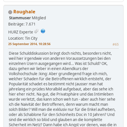
Roughale
Stammuser
Mitglied
Beiträge: 7.671
HURZ Experte
Location: Tin City
25 September 2014, 10:28:56
#65
Diese Schulddiskussion bringt doch nichts, besonders nicht,
weil hier irgendwie von anderen Voraussetzungen bei den
einzelnen Usern ausgegangen wird... Was ist Schuld? OK,
dazu gehen wir lieber in einen Abendkurs der
Volkshochschule :king: Aber grundlegend frage ich mich,
welcher Schaden für die Betroffenen wirklich entsteht, der
Popularität schadet es bestimmt nicht (ausser man hat
jahrelang ein prüdes Moralbild aufgebaut, aber das sehe ich
hier eher nicht. Na gut, die Privatsphäre und das Intimleben
wurde verletzt, das kann schon weh tun - aber auch hier sehe
ich die Naivität der Betroffenen, denn warum macht man
solch Bilder? Will man die exklusiv nur für die Enkel aufheben,
oder als Schablone für den Schönheits Doc in 10 Jahren? Und
sind die wirklich so blöd und glauben an die komplette
Sicherheit im Netz? Dann habe ich Angst vor denen, was die in