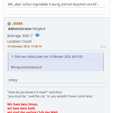
Mh, aber schon irgendwie traurig und ein bisschen unreif...
.sixer.
Administrator
Mitglied
Beiträge: 898
Location: Couch
15 Oktober 2014, 17:58:19
#73
Zitat von: RoboLuster am 15 Oktober 2014, 06:31:03
#‎ImigrantenDeutsch
:viney:
"How do you know I'm mad?" said Alice
"you must be," said the cat, "or you wouldn't have come here."
Wir ham kein Strom,
wir ham kein Geld,
wir sind der geilste Club der Welt.