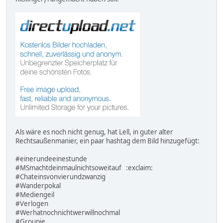
Als wäre es noch nicht genug, hat Lell, in guter alter
Rechtsaußenmanier, ein paar hashtag dem Bild hinzugefügt:
#‎einerundeeinestunde‬
‪#‎MSmachtdeinmaulnichtsoweitauf‬ :exclaim:
‪#‎Chateinsvonvierundzwanzig‬
‪#‎Wanderpokal‬
‪#‎Mediengeil‬
‪#‎Verlogen‬
‪#‎Werhatnochnichtwerwillnochmal‬
‪#‎Groupie‬