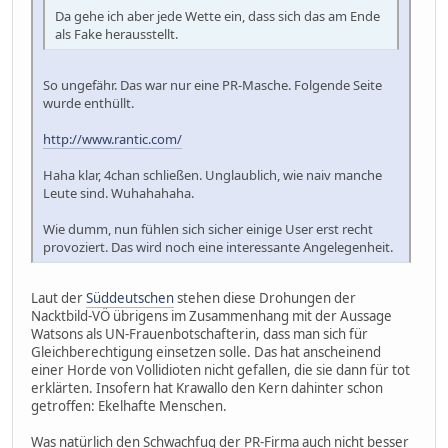
Da gehe ich aber jede Wette ein, dass sich das am Ende
als Fake herausstellt.
So ungefähr. Das war nur eine PR-Masche. Folgende Seite
wurde enthüllt.
http://www.rantic.com/
Haha klar, 4chan schließen. Unglaublich, wie naiv manche
Leute sind. Wuhahahaha.
Wie dumm, nun fühlen sich sicher einige User erst recht
provoziert. Das wird noch eine interessante Angelegenheit.
Laut der
Süddeutschen
stehen diese Drohungen der
Nacktbild-VÖ übrigens im Zusammenhang mit der Aussage
Watsons als UN-Frauenbotschafterin, dass man sich für
Gleichberechtigung einsetzen solle. Das hat anscheinend
einer Horde von Vollidioten nicht gefallen, die sie dann für tot
erklärten. Insofern hat Krawallo den Kern dahinter schon
getroffen: Ekelhafte Menschen.
Was natürlich den Schwachfug der PR-Firma auch nicht besser