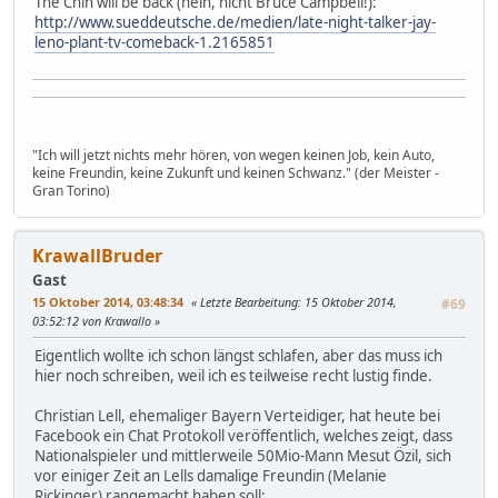
The Chin will be back (nein, nicht Bruce Campbell!):
http://www.sueddeutsche.de/medien/late-night-talker-jay-
leno-plant-tv-comeback-1.2165851
"Ich will jetzt nichts mehr hören, von wegen keinen Job, kein Auto,
keine Freundin, keine Zukunft und keinen Schwanz." (der Meister -
Gran Torino)
KrawallBruder
Gast
15 Oktober 2014, 03:48:34
Letzte Bearbeitung
: 15 Oktober 2014,
#69
03:52:12 von Krawallo
Eigentlich wollte ich schon längst schlafen, aber das muss ich
hier noch schreiben, weil ich es teilweise recht lustig finde.
Christian Lell, ehemaliger Bayern Verteidiger, hat heute bei
Facebook ein Chat Protokoll veröffentlich, welches zeigt, dass
Nationalspieler und mittlerweile 50Mio-Mann Mesut Özil, sich
vor einiger Zeit an Lells damalige Freundin (Melanie
Rickinger) rangemacht haben soll: