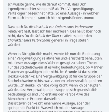
Ich wüsste gerne, wie du darauf kommst, dass Dich
irgendjemand hier sinngemäß als "Pro-Vergewaltigungs-
Verteidiger" bezeichnet hätte. So eine Aussage - in welcher
Form auch immer - kann ich hier nirgends finden. :nono:
Dass auch Du
die Unschuld von Opfern eines Verbrechens
relativiert hast, lässt sich hier nachlesen. Das heißt aber noch
nicht, dass Du die
Schuld der Täter
relativierst oder den
Charakter eines Verbrechens
generell in Frage stellen
würdest.
Wenn es Dich glücklich macht, werde ich nun die Bedeutung
einer Vergewaltigung relativieren und (ernsthaft) behaupten,
mit dieser Aussage etwas Wahres gesagt zu haben: These:
Für das Stachelschwein ist es völlig bedeutungslos, ob Männer
Frauen vergewaltigen oder nicht. Im Grunde ist das so ein
Uexküll-Gedanke: Eine Vergewaltigung ist für die Gruppe der
Stachelschweine nichts, was zu deren Lebensrealität gehören
würde. Ich denke, ich habe völlig Recht, wenn ich behaupten
würde, dass Vergewaltigungen sogar an sich grundsätzlich
bedeutungslos sind und erst aus der Perspektive des
Menschen ein Problem darstellen.
Das ist zwar (denke ich) eine wahre Aussage, aber der
springende Punkt ist: Was will ich mit der Aussage