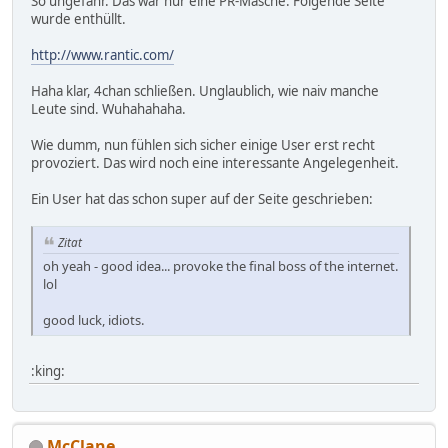
So ungefähr. Das war nur eine PR-Masche. Folgende Seite
wurde enthüllt.
http://www.rantic.com/
Haha klar, 4chan schließen. Unglaublich, wie naiv manche
Leute sind. Wuhahahaha.
Wie dumm, nun fühlen sich sicher einige User erst recht
provoziert. Das wird noch eine interessante Angelegenheit.
Ein User hat das schon super auf der Seite geschrieben:
Zitat
oh yeah - good idea... provoke the final boss of the internet.
lol
good luck, idiots.
:king:
McClane