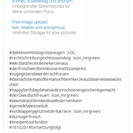
.
‪#‎dabekommstdugrosseaugen‬ :LOL:
‪#‎rechtschreibungnichtsoseinding‬ ‪ :icon_mrgreen:
#‎werblästheutedeinekerzenaus‬
‪#‎derfroschwirdbeimküssennichtzumprinz‬
‪#‎zugegebendawirdersichfreuen‬
‪#‎dasnächstemalsolltemansichbeimkerzeausblasenetwaswüns
chen‬
‪#‎happybirthdaydahatsiedireinschoenesgeschenkgemacht‬
‪#‎derÖwirdsichfreuen‬ :icon_mrgreen:
‪#‎wasmanaufdemlandsoalleslernenkann‬
‪#‎gemelktwieeinekuh‬
‪#‎evtlklappesjajetztmitderkarriere‬ :icon_mrgreen:
‪#‎durtsigerfrosch‬
‪#‎kneipentourlondon‬
‪#‎16102014fortsetzungfolgt‬