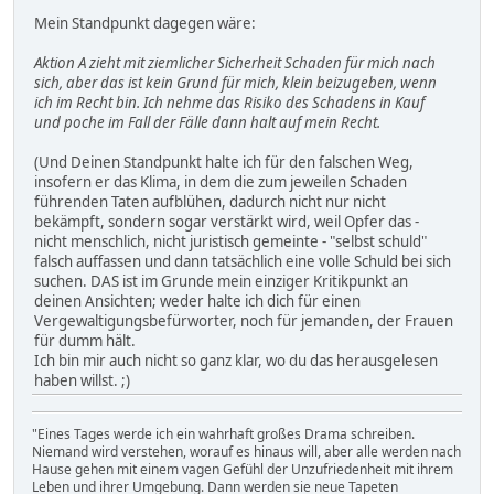
Mein Standpunkt dagegen wäre:
Aktion A zieht mit ziemlicher Sicherheit Schaden für mich nach
sich, aber das ist kein Grund für mich, klein beizugeben, wenn
ich im Recht bin. Ich nehme das Risiko des Schadens in Kauf
und poche im Fall der Fälle dann halt auf mein Recht.
(Und Deinen Standpunkt halte ich für den falschen Weg,
insofern er das Klima, in dem die zum jeweilen Schaden
führenden Taten aufblühen, dadurch nicht nur nicht
bekämpft, sondern sogar verstärkt wird, weil Opfer das -
nicht menschlich, nicht juristisch gemeinte - "selbst schuld"
falsch auffassen und dann tatsächlich eine volle Schuld bei sich
suchen. DAS ist im Grunde mein einziger Kritikpunkt an
deinen Ansichten; weder halte ich dich für einen
Vergewaltigungsbefürworter, noch für jemanden, der Frauen
für dumm hält.
Ich bin mir auch nicht so ganz klar, wo du das herausgelesen
haben willst. ;)
"Eines Tages werde ich ein wahrhaft großes Drama schreiben.
Niemand wird verstehen, worauf es hinaus will, aber alle werden nach
Hause gehen mit einem vagen Gefühl der Unzufriedenheit mit ihrem
Leben und ihrer Umgebung. Dann werden sie neue Tapeten