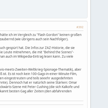
#392
 hätte ich im Vergleich zu "Flash Gordon" keinen großen
bezaubernd (wie übrigens auch sein Nachfolger).
uch gespürt hat. Die Infos zur ZAZ-Historie, die sie
die Leute mitnehmen, die mit "Behind the Scenes"-
an auch im Wikipedia-Eintrag lesen kann. Zu viele
lvis-meets-Zweiten-Weltkrieg-Spionage-Thematik), aber
ist. Es ist noch kein 100-Gags-in-einer-Minute-Film,
inen eingestreuten und teils seeehr ausgedehnten
nte). Dennoch hat er natürlich seine Stärken: Omar
ckwärts-Szene mit Peter Cushing (die sich Kalkofe und
rkannt besten Gag aller Zeiten (den abfahrenden