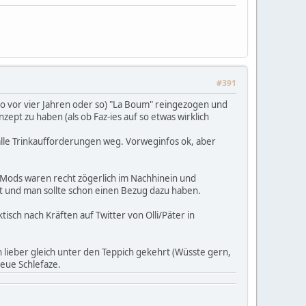
#391
no vor vier Jahren oder so) "La Boum" reingezogen und
ept zu haben (als ob Faz-ies auf so etwas wirklich
alle Trinkaufforderungen weg. Vorweginfos ok, aber
 Mods waren recht zögerlich im Nachhinein und
Zeit und man sollte schon einen Bezug dazu haben.
isch nach Kräften auf Twitter von Olli/Päter in
lieber gleich unter den Teppich gekehrt (Wüsste gern,
eue Schlefaze.