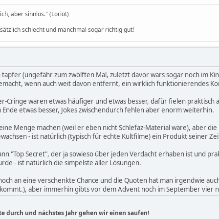
h, aber sinnlos." (Loriot)
dsätzlich schlecht und manchmal sogar richtig gut!
h tapfer (ungefähr zum zwölften Mal, zuletzt davor wars sogar noch im Ki
macht, wenn auch weit davon entfernt, ein wirklich funktionierendes Konz
-Cringe waren etwas häufiger und etwas besser, dafür fielen praktisch 
 Ende etwas besser, Jokes zwischendurch fehlen aber enorm weiterhin.
ine Menge machen (weil er eben nicht Schlefaz-Material wäre), aber die
wachsen - ist natürlich (typisch für echte Kultfilme) ein Produkt seiner 
ann "Top Secret", der ja sowieso über jeden Verdacht erhaben ist und prakt
de - ist natürlich die simpelste aller Lösungen.
ch an eine verschenkte Chance und die Quoten hat man irgendwie auch 
nkommt.), aber immerhin gibts vor dem Advent noch im September vier n
te durch und nächstes Jahr gehen wir einen saufen!