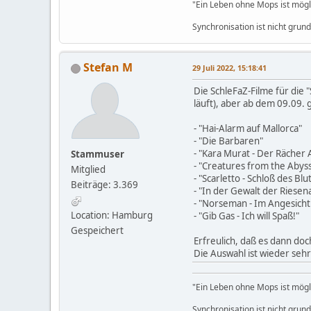
"Ein Leben ohne Mops ist möglic
Synchronisation ist nicht grun
Stefan M
29 Juli 2022, 15:18:41
Die SchleFaZ-Filme für die
läuft), aber ab dem 09.09. 
- "Hai-Alarm auf Mallorca"
- "Die Barbaren"
- "Kara Murat - Der Rächer 
Stammuser
- "Creatures from the Abys
Mitglied
- "Scarletto - Schloß des Blu
Beiträge: 3.369
- "In der Gewalt der Riese
- "Norseman - Im Angesicht
Location: Hamburg
- "Gib Gas - Ich will Spaß!"
Gespeichert
Erfreulich, daß es dann do
Die Auswahl ist wieder seh
"Ein Leben ohne Mops ist möglic
Synchronisation ist nicht grun