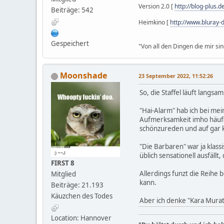
Version 2.0 [
http://blog-plus.d
Beiträge: 542
Heimkino [
http://www.bluray-
Gespeichert
"Von all den Dingen die mir s
Moonshade
23 September 2022, 11:52:26
So, die Staffel läuft langs
"Hai-Alarm" hab ich bei me
Aufmerksamkeit imho häufig
schönzureden und auf gar ke
"Die Barbaren" war ja klass
üblich sensationell ausfällt
FIRST 8
Allerdings funzt die Reihe 
Mitglied
kann.
Beiträge: 21.193
Käuzchen des Todes
Aber ich denke "Kara Murat 
Location: Hannover