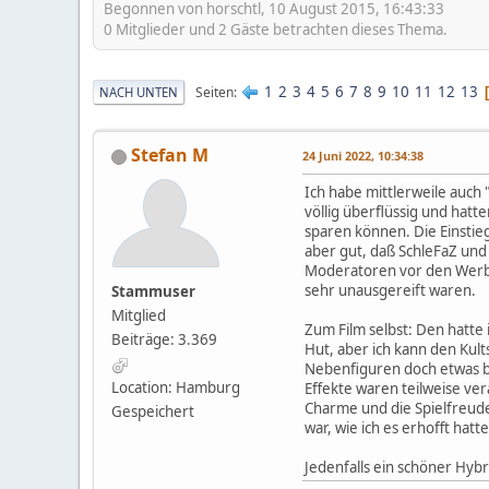
Begonnen von horschtl, 10 August 2015, 16:43:33
0 Mitglieder und 2 Gäste betrachten dieses Thema.
1
2
3
4
5
6
7
8
9
10
11
12
13
Seiten
NACH UNTEN
Stefan M
24 Juni 2022, 10:34:38
Ich habe mittlerweile auch 
völlig überflüssig und hatt
sparen können. Die Einsti
aber gut, daß SchleFaZ und 
Moderatoren vor den Werbep
sehr unausgereift waren.
Stammuser
Mitglied
Zum Film selbst: Den hatte
Beiträge: 3.369
Hut, aber ich kann den Kult
Nebenfiguren doch etwas bun
Location: Hamburg
Effekte waren teilweise ver
Charme und die Spielfreude 
Gespeichert
war, wie ich es erhofft hatte
Jedenfalls ein schöner Hyb