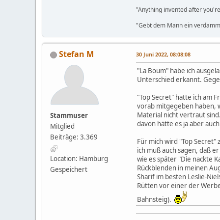
"Anything invented after you're
"Gebt dem Mann ein verdammt
Stefan M
30 Juni 2022, 08:08:08
"La Boum" habe ich ausgelas
Unterschied erkannt. Gegen 
"Top Secret" hatte ich am Fr
vorab mitgegeben haben, wa
Material nicht vertraut sin
Stammuser
davon hätte es ja aber auc
Mitglied
Beiträge: 3.369
Für mich wird "Top Secret"
ich muß auch sagen, daß er 
Location: Hamburg
wie es später "Die nackte 
Rückblenden in meinen Auge
Gespeichert
Sharif im besten Leslie-Nie
Rütten vor einer der Werbe
Bahnsteig).