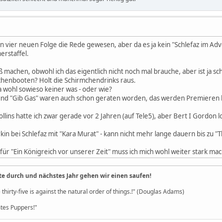
n vier neuen Folge die Rede gewesen, aber da es ja kein "Schlefaz im Ad
rstaffel.
ß machen, obwohl ich das eigentlich nicht noch mal brauche, aber ist ja sc
chenbooten? Holt die Schirmchendrinks raus.
a wohl sowieso keiner was - oder wie?
nd "Gib Gas" waren auch schon geraten worden, das werden Premieren bei 
llins hatte ich zwar gerade vor 2 Jahren (auf Tele5), aber Bert I Gordon l
in bei Schlefaz mit "Kara Murat" - kann nicht mehr lange dauern bis zu "
für "Ein Königreich vor unserer Zeit" muss ich mich wohl weiter stark mac
te durch und nächstes Jahr gehen wir einen saufen!
 thirty-five is against the natural order of things.!" (Douglas Adams)
es Puppers!"