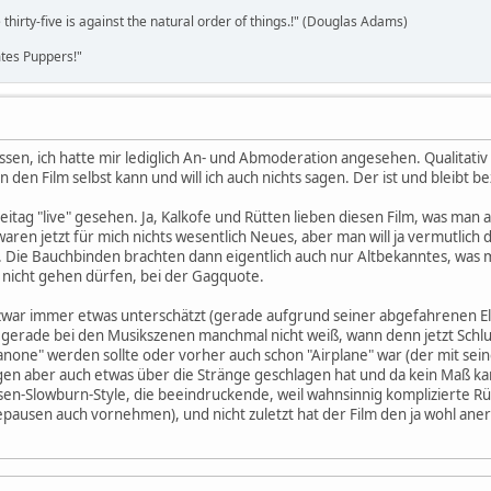
 thirty-five is against the natural order of things.!" (Douglas Adams)
es Puppers!"
sen, ich hatte mir lediglich An- und Abmoderation angesehen. Qualitativ
den Film selbst kann und will ich auch nichts sagen. Der ist und bleibt 
eitag "live" gesehen. Ja, Kalkofe und Rütten lieben diesen Film, was man a
ren jetzt für mich nichts wesentlich Neues, aber man will ja vermutlich 
d. Die Bauchbinden brachten dann eigentlich auch nur Altbekanntes, was m
h nicht gehen dürfen, bei der Gagquote.
 zwar immer etwas unterschätzt (gerade aufgrund seiner abgefahrenen E
gerade bei den Musikszenen manchmal nicht weiß, wann denn jetzt Schluß 
Kanone" werden sollte oder vorher auch schon "Airplane" war (der mit se
n aber auch etwas über die Stränge geschlagen hat und da kein Maß kan
lsen-Slowburn-Style, die beeindruckende, weil wahnsinnig komplizierte Rü
pausen auch vornehmen), und nicht zuletzt hat der Film den ja wohl ane