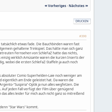
⏪ Vorheriges
-
Nächstes ⏩
DRUCKEN
#390
t tatsächlich etwas fade. Die Bauchbinden waren fast
allgemein gehaltene Trinkspiel. Das hätte man sich ganz
treuten Fernsehen von SchleFaZ hatte das nichts,
s einzig wirklich Amüsante waren die kurzen Inserts der
g, wobei die ersten SchleFaZ-Staffeln ja auch noch
als absoluter Comic-Superhelden-Laie noch weniger am
d eigentlich am Ende geleistet hat. Da waren die
Argento-"Suspiria"-Optik ja nun alles wegfetzen. Die
ls. Auf jeden Fall verfügt der Film über genügend
das alles leider für mich auch nicht ganz so mitreißend
" denn "Star Wars" kommt.