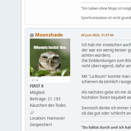
"Ein Leben ohne Mops ist möglic
Synchronisation ist nicht grun
Moonshade
29 Juni 2022, 21:37:44
Ich hab mir inzwischen auc
der war ein wenig besser ge
achten würden).
Die Einblendungen zum 80er
nicht überragend, dafür am
Mit "La Boum" konnte man e
schienen da ziemlich rausge
FIRST 8
Als nächstes gebe ich mir d
Mitglied
höchsten Tönen bejubelt wur
Beiträge: 21.193
Käuzchen des Todes
Dennoch denke ich immer no
ob das gut oder schlecht a
Location: Hannover
Gespeichert
"Du hältst durch und ich hal