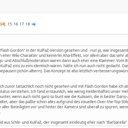
15
16
17
18
14
"Flash Gordon" in der KulFaZ-Version gesehen und - nun ja, war insgesam
en eher Wiki-Charakter und keinerlei Aha-Effekt, vor allem aber das sehr 
egs- und Abschlußmoderation waren dann auch eher eine Klammer. Vom Be
KulFaZ eins zu eins identisch wären, hätte ich nun auch nicht gedacht. Da
ausen (schön albern). Das Konzept ist also letztlich verbesserungswürdi
 ich zuvor tatsächlich noch nicht gesehen und mit Flash Gordon habe ich 
status verstehen. Ich fand erstaunlich, wie wenig Heldenhaftes unser Hel
ter, wenn auch nicht ganz so bunt wie die Kulissen, die in bester Dario-
altet, aber das paßte schon alles aufgrund des visuellen Over-the-Top-Sti
aller Beteiligten vor und hinter der Kamera sind überall zu spüren, wenn 
.
rid aus Schle- und KulFaZ, der insgesamt eindeutig eher nach "Barbarella