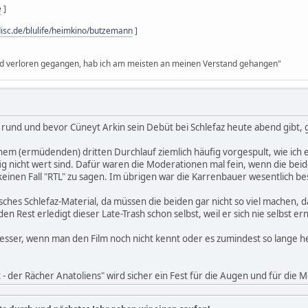
e
]
disc.de/blulife/heimkino/butzemann
]
ind verloren gegangen, hab ich am meisten an meinen Verstand gehangen"
am rund und bevor Cüneyt Arkin sein Debüt bei Schlefaz heute abend gibt, 
inem (ermüdenden) dritten Durchlauf ziemlich häufig vorgespult, wie ich 
 nicht wert sind. Dafür waren die Moderationen mal fein, wenn die bei
inen Fall "RTL" zu sagen. Im übrigen war die Karrenbauer wesentlich bess
isches Schlefaz-Material, da müssen die beiden gar nicht so viel machen,
, den Rest erledigt dieser Late-Trash schon selbst, weil er sich nie selbst e
besser, wenn man den Film noch nicht kennt oder es zumindest so lange he
- der Rächer Anatoliens" wird sicher ein Fest für die Augen und für die 