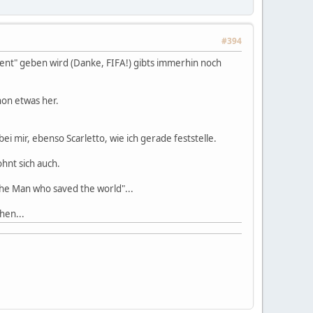
#394
vent" geben wird (Danke, FIFA!) gibts immerhin noch
hon etwas her.
mir, ebenso Scarletto, wie ich gerade feststelle.
ohnt sich auch.
The Man who saved the world"...
hen...