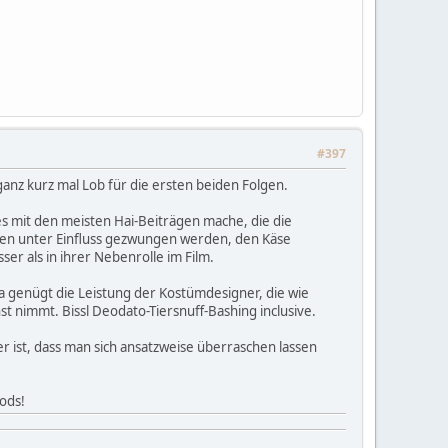
#397
ganz kurz mal Lob für die ersten beiden Folgen.
es mit den meisten Hai-Beiträgen mache, die die
den unter Einfluss gezwungen werden, den Käse
er als in ihrer Nebenrolle im Film.
 da genügt die Leistung der Kostümdesigner, die wie
rnst nimmt. Bissl Deodato-Tiersnuff-Bashing inclusive.
r ist, dass man sich ansatzweise überraschen lassen
Mods!