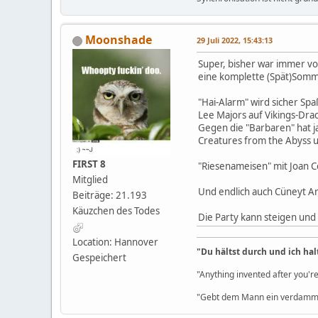
Moonshade
29 Juli 2022, 15:43:13
Super, bisher war immer vo
eine komplette (Spät)Somme
"Hai-Alarm" wird sicher Spa
Lee Majors auf Vikings-Dra
Gegen die "Barbaren" hat j
Creatures from the Abyss u
FIRST 8
"Riesenameisen" mit Joan Co
Mitglied
Und endlich auch Cüneyt Ark
Beiträge: 21.193
Käuzchen des Todes
Die Party kann steigen und 
Location: Hannover
"Du hältst durch und ich hal
Gespeichert
"Anything invented after you're
"Gebt dem Mann ein verdammt