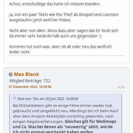
Achso, entschuldige das hatte ich missverstanden.
Ja, von ein paar Titeln wie the Thief als Beispiel sind Lizenzen
ausgelaufen (jetzt wohl bei Pidax).
Nicht aber von allen. Muss dazu aber sagen das Dr Kosh sich
da immer sehr bedeckt hält auch uns gegenüber :)
Kommen tut noch was, aber ob alt oder neu das weiß ich
leider nicht
Max Blank
Mitglied
Beiträge: 722
21 Dezember 2022, 16:20:06
#39
Zitat von: Tito am 26 Juni 2022, 14:29:04
Bei Drittanbietern gibt es einige Filme immer wieder mal,
gebraucht und (angeblich) neu. Allerdings bin ich beim Kauf
über dem Amazon-Marktplatz vorsichtig geworden, nach
einigen Negativerfahrungen.
Gleiches gilt für Medimops
und Co. Was bei denen als "neuwertig" zählt, würde
ich nicht einmal geschenkt haben wollen.