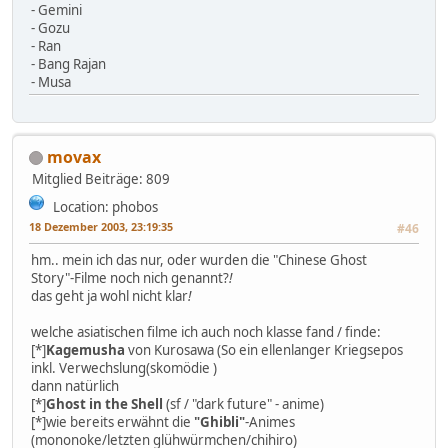
- Gemini
- Gozu
- Ran
- Bang Rajan
- Musa
movax
Mitglied
Beiträge: 809
Location: phobos
18 Dezember 2003, 23:19:35
#46
hm.. mein ich das nur, oder wurden die "Chinese Ghost
Story"-Filme noch nich genannt?
!
das geht ja wohl nicht klar
!
welche asiatischen filme ich auch noch klasse fand / finde:
[*]
Kagemusha
von Kurosawa (So ein ellenlanger Kriegsepos
inkl. Verwechslung(skomödie
)
dann natürlich
[*]
Ghost in the Shell
(sf / "dark future" - anime)
[*]wie bereits erwähnt die
"Ghibli"
-Animes
(mononoke/letzten glühwürmchen/chihiro)