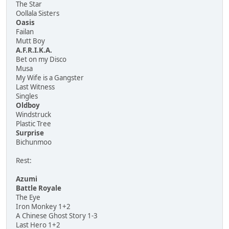
The Star
Oollala Sisters
Oasis
Failan
Mutt Boy
A.F.R.I.K.A.
Bet on my Disco
Musa
My Wife is a Gangster
Last Witness
Singles
Oldboy
Windstruck
Plastic Tree
Surprise
Bichunmoo
Rest:
Azumi
Battle Royale
The Eye
Iron Monkey 1+2
A Chinese Ghost Story 1-3
Last Hero 1+2