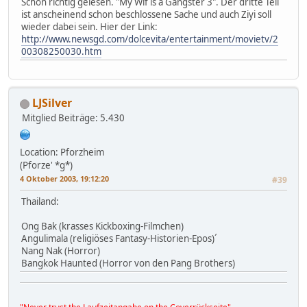
Schon richtig gelesen. "My Wif is a Gangster 3". Der dritte Teil
ist anscheinend schon beschlossene Sache und auch Ziyi soll
wieder dabei sein. Hier der Link:
http://www.newsgd.com/dolcevita/entertainment/movietv/2
00308250030.htm
LJSilver
Mitglied
Beiträge: 5.430
Location: Pforzheim
(Pforze' *g*)
4 Oktober 2003, 19:12:20
#39
Thailand:
Ong Bak (krasses Kickboxing-Filmchen)
Angulimala (religiöses Fantasy-Historien-Epos)´
Nang Nak (Horror)
Bangkok Haunted (Horror von den Pang Brothers)