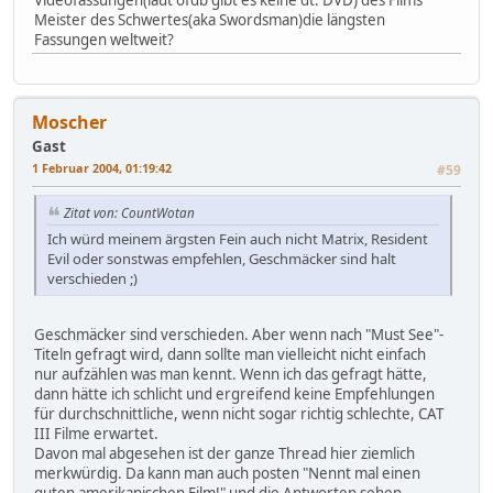
Meister des Schwertes(aka Swordsman)die längsten
Fassungen weltweit?
Moscher
Gast
1 Februar 2004, 01:19:42
#59
Zitat von: CountWotan
Ich würd meinem ärgsten Fein auch nicht Matrix, Resident
Evil oder sonstwas empfehlen, Geschmäcker sind halt
verschieden ;)
Geschmäcker sind verschieden. Aber wenn nach "Must See"-
Titeln gefragt wird, dann sollte man vielleicht nicht einfach
nur aufzählen was man kennt. Wenn ich das gefragt hätte,
dann hätte ich schlicht und ergreifend keine Empfehlungen
für durchschnittliche, wenn nicht sogar richtig schlechte, CAT
III Filme erwartet.
Davon mal abgesehen ist der ganze Thread hier ziemlich
merkwürdig. Da kann man auch posten "Nennt mal einen
guten amerikanischen Film!" und die Antworten sehen