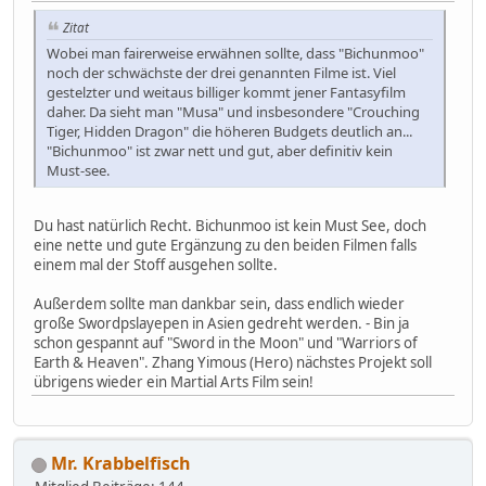
Zitat
Wobei man fairerweise erwähnen sollte, dass "Bichunmoo"
noch der schwächste der drei genannten Filme ist. Viel
gestelzter und weitaus billiger kommt jener Fantasyfilm
daher. Da sieht man "Musa" und insbesondere "Crouching
Tiger, Hidden Dragon" die höheren Budgets deutlich an...
"Bichunmoo" ist zwar nett und gut, aber definitiv kein
Must-see.
Du hast natürlich Recht. Bichunmoo ist kein Must See, doch
eine nette und gute Ergänzung zu den beiden Filmen falls
einem mal der Stoff ausgehen sollte.
Außerdem sollte man dankbar sein, dass endlich wieder
große Swordpslayepen in Asien gedreht werden. - Bin ja
schon gespannt auf "Sword in the Moon" und "Warriors of
Earth & Heaven". Zhang Yimous (Hero) nächstes Projekt soll
übrigens wieder ein Martial Arts Film sein!
Mr. Krabbelfisch