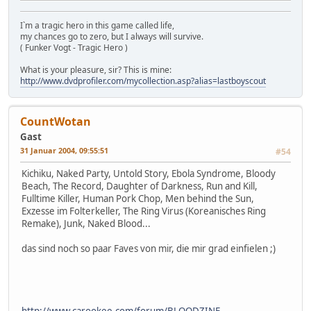
I`m a tragic hero in this game called life,
my chances go to zero, but I always will survive.
( Funker Vogt - Tragic Hero )
What is your pleasure, sir? This is mine:
http://www.dvdprofiler.com/mycollection.asp?alias=lastboyscout
CountWotan
Gast
31 Januar 2004, 09:55:51
#54
Kichiku, Naked Party, Untold Story, Ebola Syndrome, Bloody
Beach, The Record, Daughter of Darkness, Run and Kill,
Fulltime Killer, Human Pork Chop, Men behind the Sun,
Exzesse im Folterkeller, The Ring Virus (Koreanisches Ring
Remake), Junk, Naked Blood...
das sind noch so paar Faves von mir, die mir grad einfielen ;)
http://www.carookee.com/forum/BLOODZINE