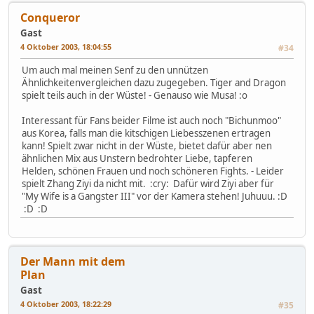
Conqueror
Gast
4 Oktober 2003, 18:04:55
#34
Um auch mal meinen Senf zu den unnützen
Ähnlichkeitenvergleichen dazu zugegeben. Tiger and Dragon
spielt teils auch in der Wüste! - Genauso wie Musa! :o
Interessant für Fans beider Filme ist auch noch "Bichunmoo"
aus Korea, falls man die kitschigen Liebesszenen ertragen
kann! Spielt zwar nicht in der Wüste, bietet dafür aber nen
ähnlichen Mix aus Unstern bedrohter Liebe, tapferen
Helden, schönen Frauen und noch schöneren Fights. - Leider
spielt Zhang Ziyi da nicht mit. :cry: Dafür wird Ziyi aber für
"My Wife is a Gangster III" vor der Kamera stehen! Juhuuu. :D
:D :D
Der Mann mit dem
Plan
Gast
4 Oktober 2003, 18:22:29
#35