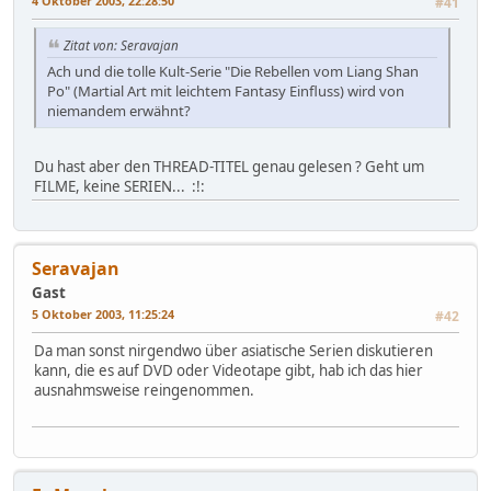
4 Oktober 2003, 22:28:50
#41
Zitat von: Seravajan
Ach und die tolle Kult-Serie "Die Rebellen vom Liang Shan
Po" (Martial Art mit leichtem Fantasy Einfluss) wird von
niemandem erwähnt?
Du hast aber den THREAD-TITEL genau gelesen ? Geht um
FILME, keine SERIEN... :!:
Seravajan
Gast
5 Oktober 2003, 11:25:24
#42
Da man sonst nirgendwo über asiatische Serien diskutieren
kann, die es auf DVD oder Videotape gibt, hab ich das hier
ausnahmsweise reingenommen.