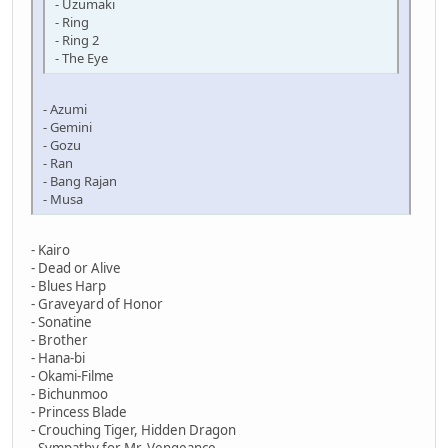
- Uzumaki
- Ring
- Ring 2
- The Eye
- Azumi
- Gemini
- Gozu
- Ran
- Bang Rajan
- Musa
- Kairo
- Dead or Alive
- Blues Harp
- Graveyard of Honor
- Sonatine
- Brother
- Hana-bi
- Okami-Filme
- Bichunmoo
- Princess Blade
- Crouching Tiger, Hidden Dragon
- Sympathy for Mr. Vengeance