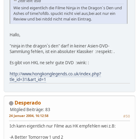
Zitat von: asia
Wie sind eigentlich die Filme Ninja in the Dragon´s Den und
Ashes of time?ofdb. spuckt nicht viel aus,bei aot nur ein
Review und bei nitdd nicht mal ein Eintrag.
Hallo,
"ninja in the dragon`s den" darf in keiner Asien-DVD-
Sammlung fehlen, ist ein absoluter Klassiker :respekt: .
Es gibt von HKL ne sehr gute DVD :wink: :
http://www.hongkonglegends.co.uk/index.php?
tle_id=31&art_id=1
Desperado
Mitglied
Beiträge: 83
24 Januar 2004, 16:12:58
#50
Ich kann eigentlich nur Filme aus HK empfehlen wei z.B:
-A Better Tomorrow 1 und 2