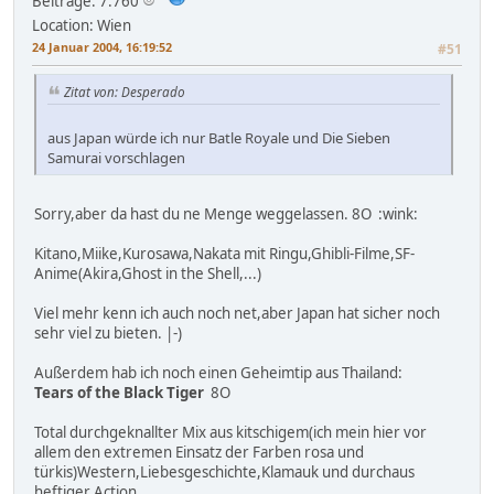
Beiträge: 7.760
Location: Wien
24 Januar 2004, 16:19:52
#51
Zitat von: Desperado
aus Japan würde ich nur Batle Royale und Die Sieben
Samurai vorschlagen
Sorry,aber da hast du ne Menge weggelassen. 8O :wink:
Kitano,Miike,Kurosawa,Nakata mit Ringu,Ghibli-Filme,SF-
Anime(Akira,Ghost in the Shell,...)
Viel mehr kenn ich auch noch net,aber Japan hat sicher noch
sehr viel zu bieten. |-)
Außerdem hab ich noch einen Geheimtip aus Thailand:
Tears of the Black Tiger
8O
Total durchgeknallter Mix aus kitschigem(ich mein hier vor
allem den extremen Einsatz der Farben rosa und
türkis)Western,Liebesgeschichte,Klamauk und durchaus
heftiger Action.