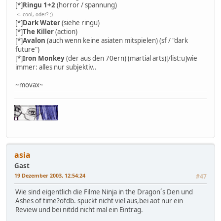
[*]
Ringu 1+2
(horror / spannung)
<- cool, oder? ;)
[*]
Dark Water
(siehe ringu)
[*]
The Killer
(action)
[*]
Avalon
(auch wenn keine asiaten mitspielen) (sf / "dark
future")
[*]
Iron Monkey
(der aus den 70ern) (martial arts)[/list:u]wie
immer: alles nur subjektiv..
~movax~
asia
Gast
19 Dezember 2003, 12:54:24
#47
Wie sind eigentlich die Filme Ninja in the Dragon´s Den und
Ashes of time?ofdb. spuckt nicht viel aus,bei aot nur ein
Review und bei nitdd nicht mal ein Eintrag.