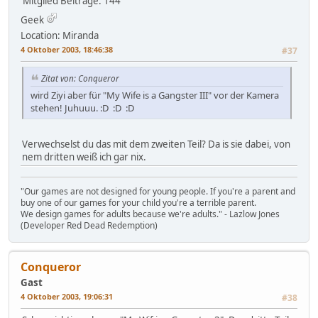
Mitglied
Beiträge: 144
Geek
Location: Miranda
4 Oktober 2003, 18:46:38
#37
Zitat von: Conqueror
wird Ziyi aber für "My Wife is a Gangster III" vor der Kamera
stehen! Juhuuu. :D :D :D
Verwechselst du das mit dem zweiten Teil? Da is sie dabei, von
nem dritten weiß ich gar nix.
"Our games are not designed for young people. If you're a parent and
buy one of our games for your child you're a terrible parent.
We design games for adults because we're adults." - Lazlow Jones
(Developer Red Dead Redemption)
Conqueror
Gast
4 Oktober 2003, 19:06:31
#38