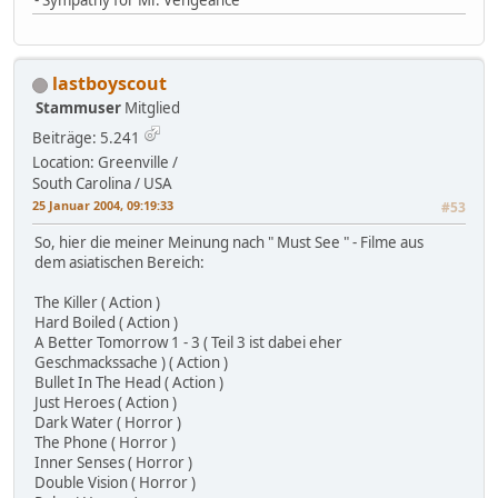
lastboyscout
Stammuser
Mitglied
Beiträge: 5.241
Location: Greenville /
South Carolina / USA
25 Januar 2004, 09:19:33
#53
So, hier die meiner Meinung nach " Must See " - Filme aus
dem asiatischen Bereich:
The Killer ( Action )
Hard Boiled ( Action )
A Better Tomorrow 1 - 3 ( Teil 3 ist dabei eher
Geschmackssache ) ( Action )
Bullet In The Head ( Action )
Just Heroes ( Action )
Dark Water ( Horror )
The Phone ( Horror )
Inner Senses ( Horror )
Double Vision ( Horror )