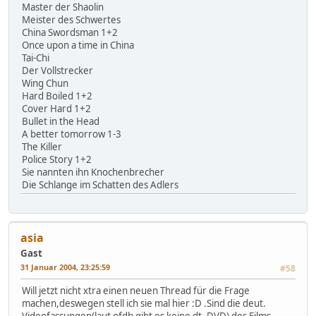
Master der Shaolin
Meister des Schwertes
China Swordsman 1+2
Once upon a time in China
Tai-Chi
Der Vollstrecker
Wing Chun
Hard Boiled 1+2
Cover Hard 1+2
Bullet in the Head
A better tomorrow 1-3
The Killer
Police Story 1+2
Sie nannten ihn Knochenbrecher
Die Schlange im Schatten des Adlers
asia
Gast
31 Januar 2004, 23:25:59
#58
Will jetzt nicht xtra einen neuen Thread für die Frage
machen,deswegen stell ich sie mal hier :D .Sind die deut.
Videofassungen(laut ofdb gibt es keine dt. DVD) des Films