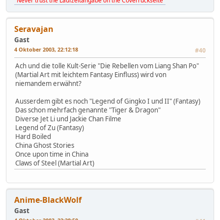
"Never trust the Laufzeitangabe on the Coverrückseite"
Seravajan
Gast
4 Oktober 2003, 22:12:18
#40
Ach und die tolle Kult-Serie "Die Rebellen vom Liang Shan Po"
(Martial Art mit leichtem Fantasy Einfluss) wird von
niemandem erwähnt?
Ausserdem gibt es noch "Legend of Gingko I und II" (Fantasy)
Das schon mehrfach genannte "Tiger & Dragon"
Diverse Jet Li und Jackie Chan Filme
Legend of Zu (Fantasy)
Hard Boiled
China Ghost Stories
Once upon time in China
Claws of Steel (Martial Art)
Anime-BlackWolf
Gast