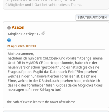
Begonnen von Azazel, 21 April 2022, 10:18:01
0 Mitglieder und 1 Gast betrachten dieses Thema.
BENUTZER-AKTIONEN
Azazel
Mitglied
Beiträge: 12
21 April 2022, 10:18:01
Moin zusammen,
nachdem ich nun dank Old.Obelix und vorallem tbengel meine
Uralt-DB in MyMDB-CE übertragen konnte, habe ich in der
neuen Version schon "gestöbert" und es hat sich gleich eine
Frage aufgetan. Es gibt das Datenbank-Feld "Film gesehen"
welches in der nun konvertierten Form leer ist. Da ich alle
Filme, welche in der DB sind auch gesehen habe, möchte ich
das Feld der formhalber füllen. Gibt es da die Möglichkeit dies
sozusagen auf einen Schlag zu tun?
the path of excess leads to the tower of wisdome