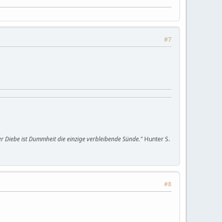
#7
oller Diebe ist Dummheit die einzige verbleibende Sünde."
Hunter S.
#8