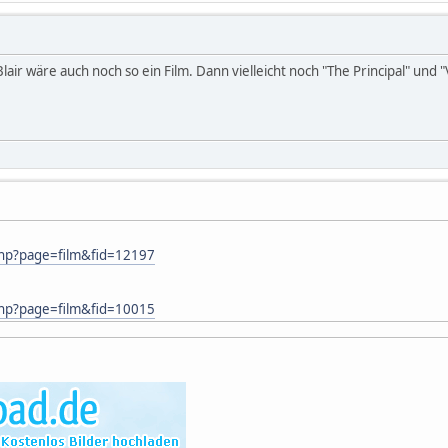
lair wäre auch noch so ein Film. Dann vielleicht noch "The Principal" und "V
php?page=film&fid=12197
php?page=film&fid=10015