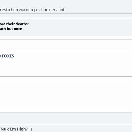
 restlichen wurden ja schon genannt
re their deaths;
eath but once
 FOXES
f Nuk'Em High
? :)