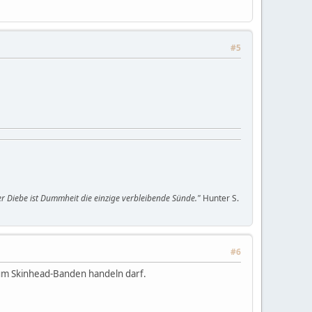
#5
oller Diebe ist Dummheit die einzige verbleibende Sünde."
Hunter S.
#6
 um Skinhead-Banden handeln darf.