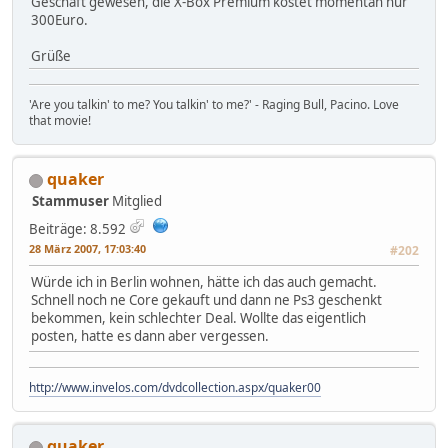
Geschäft gewesen, die X-Box Premium kostet momentan nur
300Euro.
Grüße
'Are you talkin' to me? You talkin' to me?' - Raging Bull, Pacino. Love
that movie!
quaker
Stammuser
Mitglied
Beiträge: 8.592
28 März 2007, 17:03:40
#202
Würde ich in Berlin wohnen, hätte ich das auch gemacht.
Schnell noch ne Core gekauft und dann ne Ps3 geschenkt
bekommen, kein schlechter Deal. Wollte das eigentlich
posten, hatte es dann aber vergessen.
http://www.invelos.com/dvdcollection.aspx/quaker00
quaker