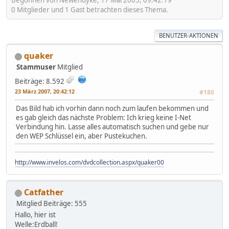
Begonnen von Newendyke, 17 Mai 2005, 09:42:19
0 Mitglieder und 1 Gast betrachten dieses Thema.
BENUTZER-AKTIONEN
quaker
Stammuser
Mitglied
Beiträge: 8.592
23 März 2007, 20:42:12
#180
Das Bild hab ich vorhin dann noch zum laufen bekommen und
es gab gleich das nächste Problem: Ich krieg keine I-Net
Verbindung hin. Lasse alles automatisch suchen und gebe nur
den WEP Schlüssel ein, aber Pustekuchen.
http://www.invelos.com/dvdcollection.aspx/quaker00
Catfather
Mitglied
Beiträge: 555
Hallo, hier ist
Welle:Erdball!