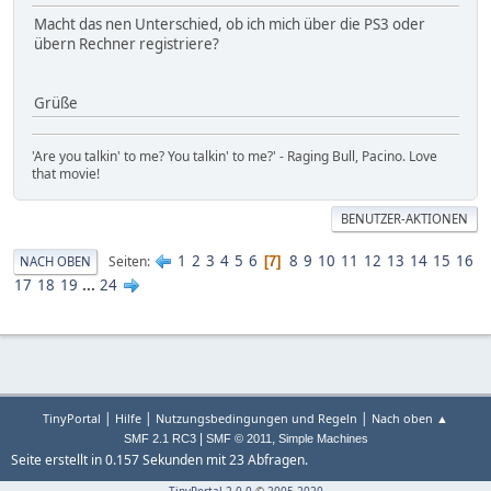
Macht das nen Unterschied, ob ich mich über die PS3 oder
übern Rechner registriere?
Grüße
'Are you talkin' to me? You talkin' to me?' - Raging Bull, Pacino. Love
that movie!
BENUTZER-AKTIONEN
1
2
3
4
5
6
8
9
10
11
12
13
14
15
16
Seiten
NACH OBEN
7
17
18
19
...
24
|
|
|
TinyPortal
Hilfe
Nutzungsbedingungen und Regeln
Nach oben ▲
|
,
SMF 2.1 RC3
SMF © 2011
Simple Machines
Seite erstellt in 0.157 Sekunden mit 23 Abfragen.