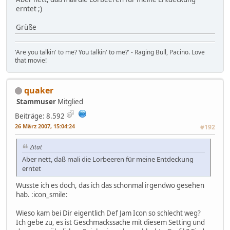
erntet ;)
Grüße
'Are you talkin' to me? You talkin' to me?' - Raging Bull, Pacino. Love
that movie!
quaker
Stammuser
Mitglied
Beiträge: 8.592
26 März 2007, 15:04:24
#192
Zitat
Aber nett, daß mali die Lorbeeren für meine Entdeckung
erntet
Wusste ich es doch, das ich das schonmal irgendwo gesehen
hab. :icon_smile:
Wieso kam bei Dir eigentlich Def Jam Icon so schlecht weg?
Ich gebe zu, es ist Geschmackssache mit diesem Setting und