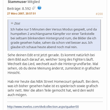
Stammuser
Mitglied
Beiträge: 8.592
27 März 2007, 20:57:51
#200
Zitat
Ich habe nur 5 Minuten den Versus Modus gespielt, und da
humpelten 2 arschlangsame Kämpfer vor einer Tankstelle
bei seltsam blinkendem Hintergrund rum, die Bilder die ich
grade gesehen habe, sahen da schon viel besser aus. Ich
glaube ich schaue heute abend noch mal rein.
Sehe deinen Edit erst jetzt gerade. Es kommt natürlich bei
dem Bild auch darauf an, welcher Song des Fighters läuft.
Wechselt das Lied, wechselt auch die Hintergrundfarbe. Mal
sehen, ob du deine Meinung änderst, zumindest in grafischer
Hinsicht.
Hab mir heute das NBA Street Homecourt gekauft. Bei dem,
was ich bisher gesehen habe ist es spielerisch sowie grafisch
sehr nett. Wer die alten Teile gemocht hat, wird den wohl
auch mögen.
http://www.invelos.com/dvdcollection.aspx/quaker00