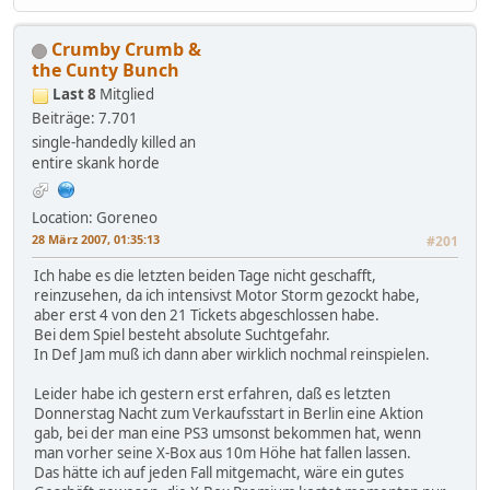
Crumby Crumb &
the Cunty Bunch
Last 8
Mitglied
Beiträge: 7.701
single-handedly killed an
entire skank horde
Location: Goreneo
28 März 2007, 01:35:13
#201
Ich habe es die letzten beiden Tage nicht geschafft,
reinzusehen, da ich intensivst Motor Storm gezockt habe,
aber erst 4 von den 21 Tickets abgeschlossen habe.
Bei dem Spiel besteht absolute Suchtgefahr.
In Def Jam muß ich dann aber wirklich nochmal reinspielen.
Leider habe ich gestern erst erfahren, daß es letzten
Donnerstag Nacht zum Verkaufsstart in Berlin eine Aktion
gab, bei der man eine PS3 umsonst bekommen hat, wenn
man vorher seine X-Box aus 10m Höhe hat fallen lassen.
Das hätte ich auf jeden Fall mitgemacht, wäre ein gutes