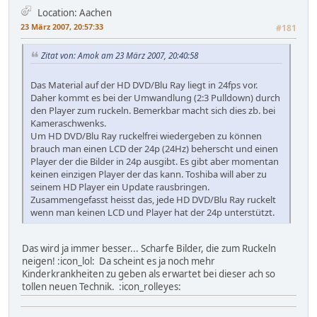
Location: Aachen
23 März 2007, 20:57:33
#181
Zitat von: Amok am 23 März 2007, 20:40:58
Das Material auf der HD DVD/Blu Ray liegt in 24fps vor.
Daher kommt es bei der Umwandlung (2:3 Pulldown) durch
den Player zum ruckeln. Bemerkbar macht sich dies zb. bei
Kameraschwenks.
Um HD DVD/Blu Ray ruckelfrei wiedergeben zu können
brauch man einen LCD der 24p (24Hz) beherscht und einen
Player der die Bilder in 24p ausgibt. Es gibt aber momentan
keinen einzigen Player der das kann. Toshiba will aber zu
seinem HD Player ein Update rausbringen.
Zusammengefasst heisst das, jede HD DVD/Blu Ray ruckelt
wenn man keinen LCD und Player hat der 24p unterstützt.
Das wird ja immer besser... Scharfe Bilder, die zum Ruckeln
neigen! :icon_lol: Da scheint es ja noch mehr
Kinderkrankheiten zu geben als erwartet bei dieser ach so
tollen neuen Technik. :icon_rolleyes: