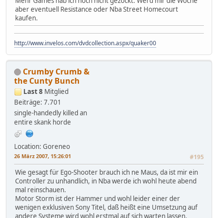
Mehr Games hab ich noch nicht gezockt. Werd mir die Woche
aber eventuell Resistance oder Nba Street Homecourt
kaufen.
http://www.invelos.com/dvdcollection.aspx/quaker00
Crumby Crumb &
the Cunty Bunch
Last 8
Mitglied
Beiträge: 7.701
single-handedly killed an
entire skank horde
Location: Goreneo
26 März 2007, 15:26:01
#195
Wie gesagt für Ego-Shooter brauch ich ne Maus, da ist mir ein
Controller zu unhandlich, in Nba werde ich wohl heute abend
mal reinschauen.
Motor Storm ist der Hammer und wohl leider einer der
wenigen exklusiven Sony Titel, daß heißt eine Umsetzung auf
andere Systeme wird wohl erstmal auf sich warten lassen.