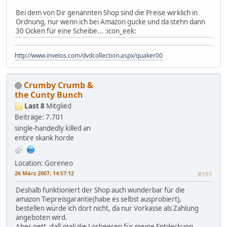
Bei dem von Dir genannten Shop sind die Preise wirklich in
Ordnung, nur wenn ich bei Amazon gucke und da stehn dann
30 Ocken für eine Scheibe... :icon_eek:
http://www.invelos.com/dvdcollection.aspx/quaker00
Crumby Crumb &
the Cunty Bunch
Last 8
Mitglied
Beiträge: 7.701
single-handedly killed an
entire skank horde
Location: Goreneo
26 März 2007, 14:57:12
#191
Deshalb funktioniert der Shop auch wunderbar für die
amazon Tiepreisgarantie(habe es selbst ausprobiert),
bestellen würde ich dort nicht, da nur Vorkasse als Zahlung
angeboten wird.
Aber nett, daß mali die Lorbeeren für meine Entdeckung