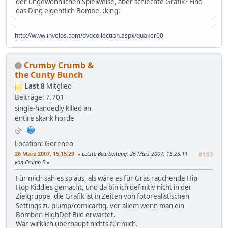
der ungewöhnlichen Spielweise, aber schlechte Grafik? Find
das Ding eigentlich Bombe. :king:
http://www.invelos.com/dvdcollection.aspx/quaker00
Crumby Crumb &
the Cunty Bunch
Last 8
Mitglied
Beiträge: 7.701
single-handedly killed an
entire skank horde
Location: Goreneo
26 März 2007, 15:15:29
Letzte Bearbeitung
: 26 März 2007, 15:23:11
#193
von Crumb B
Für mich sah es so aus, als wäre es für Gras rauchende Hip
Hop Kiddies gemacht, und da bin ich definitiv nicht in der
Zielgruppe, die Grafik ist in Zeiten von fotorealistischen
Settings zu plump/comicartig, vor allem wenn man ein
Bomben HighDef Bild erwartet.
War wirklich überhaupt nichts für mich.