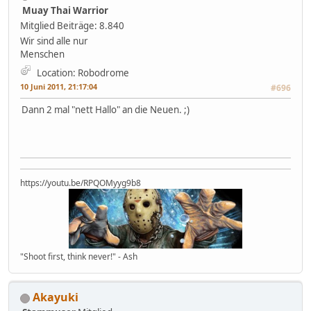
Muay Thai Warrior
Mitglied
Beiträge: 8.840
Wir sind alle nur
Menschen
Location: Robodrome
10 Juni 2011, 21:17:04
#696
Dann 2 mal "nett Hallo" an die Neuen. ;)
https://youtu.be/RPQOMyyg9b8
"Shoot first, think never!" - Ash
Akayuki