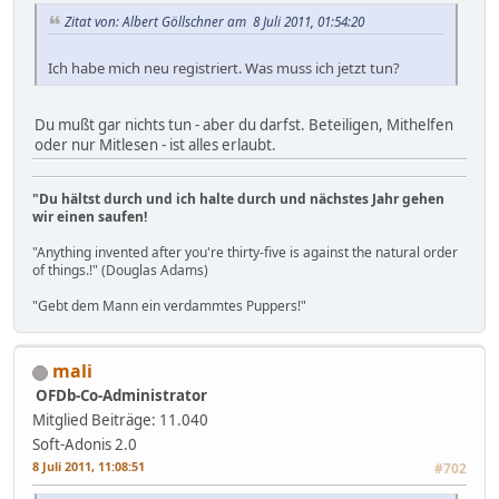
Zitat von: Albert Göllschner am 8 Juli 2011, 01:54:20
Ich habe mich neu registriert. Was muss ich jetzt tun?
Du mußt gar nichts tun - aber du darfst. Beteiligen, Mithelfen
oder nur Mitlesen - ist alles erlaubt.
"Du hältst durch und ich halte durch und nächstes Jahr gehen
wir einen saufen!
"Anything invented after you're thirty-five is against the natural order
of things.!" (Douglas Adams)
"Gebt dem Mann ein verdammtes Puppers!"
mali
OFDb-Co-Administrator
Mitglied
Beiträge: 11.040
Soft-Adonis 2.0
8 Juli 2011, 11:08:51
#702