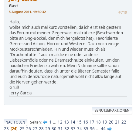
Gast
5 August 2011, 19:50:32
#719
Hallo,
wollte mich auch mal kurz vorstellen, da ich erst seit gestern
das Forum mit meiner Gegenwart malträtiere (Beschwerden
bitte an Ong-Bockel, der mich hergelotst hat). Favorisierte
Genres sind Action, Horror und Western. Dazu noch einige
Mockbusterschmieden. Hin und wieder muss ich als
"Drachenfutter" auch mal die eine oder andere
Liebeskomödie oder ne Dramaschnulze einkaufen, um den
häuslichen Frieden zu wahren. Mein Nickname sollte schon
daraufhin deuten, dass ich unter die älteren Semester falle
und euch demzufolge naturgemäß wohl nicht allzu lange auf
die Nerven gehen werde.
Gruß
Jerry Garcia
BENUTZER-AKTIONEN
1
...
12
13
14
15
16
17
18
19
20
21
22
Seiten
NACH OBEN
23
25
26
27
28
29
30
31
32
33
34
35
36
...
44
24