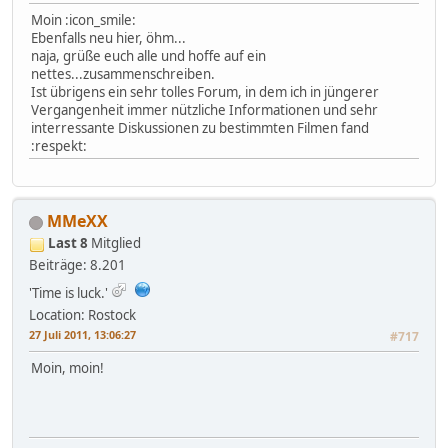
Moin :icon_smile:
Ebenfalls neu hier, öhm...
naja, grüße euch alle und hoffe auf ein
nettes...zusammenschreiben.
Ist übrigens ein sehr tolles Forum, in dem ich in jüngerer
Vergangenheit immer nützliche Informationen und sehr
interressante Diskussionen zu bestimmten Filmen fand
:respekt:
MMeXX
Last 8
Mitglied
Beiträge: 8.201
'Time is luck.'
Location: Rostock
27 Juli 2011, 13:06:27
#717
Moin, moin!