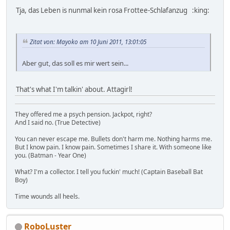
Tja, das Leben is nunmal kein rosa Frottee-Schlafanzug :king:
Zitat von: Mayoko am 10 Juni 2011, 13:01:05
Aber gut, das soll es mir wert sein...
That's what I'm talkin' about. Attagirl!
They offered me a psych pension. Jackpot, right?
And I said no. (True Detective)
You can never escape me. Bullets don't harm me. Nothing harms me.
But I know pain. I know pain. Sometimes I share it. With someone like
you. (Batman - Year One)
What? I'm a collector. I tell you fuckin' much! (Captain Baseball Bat
Boy)
Time wounds all heels.
RoboLuster