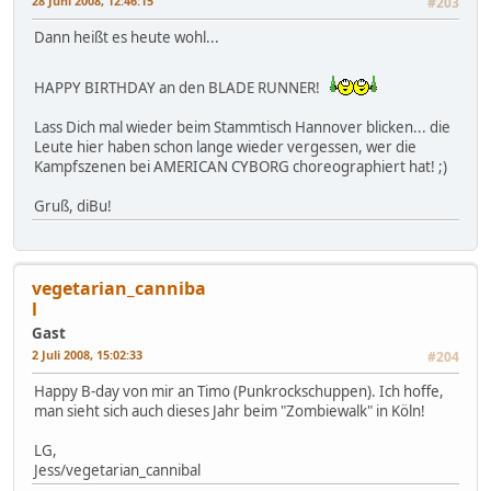
28 Juni 2008, 12:46:15
#203
Dann heißt es heute wohl...
HAPPY BIRTHDAY an den BLADE RUNNER!
Lass Dich mal wieder beim Stammtisch Hannover blicken... die
Leute hier haben schon lange wieder vergessen, wer die
Kampfszenen bei AMERICAN CYBORG choreographiert hat! ;)
Gruß, diBu!
vegetarian_canniba
l
Gast
2 Juli 2008, 15:02:33
#204
Happy B-day von mir an Timo (Punkrockschuppen). Ich hoffe,
man sieht sich auch dieses Jahr beim "Zombiewalk" in Köln!
LG,
Jess/vegetarian_cannibal