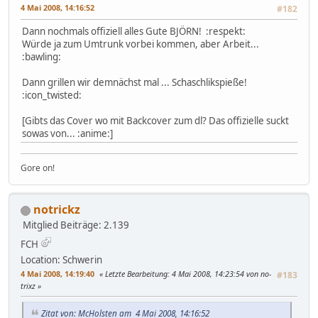
4 Mai 2008, 14:16:52
#182
Dann nochmals offiziell alles Gute BJÖRN! :respekt:
Würde ja zum Umtrunk vorbei kommen, aber Arbeit...
:bawling:
Dann grillen wir demnächst mal ... Schaschlikspieße!
:icon_twisted:
[Gibts das Cover wo mit Backcover zum dl? Das offizielle suckt
sowas von... :anime:]
Gore on!
notrickz
Mitglied
Beiträge: 2.139
FCH
Location: Schwerin
4 Mai 2008, 14:19:40
Letzte Bearbeitung
: 4 Mai 2008, 14:23:54 von no-
#183
trixz
Zitat von: McHolsten am 4 Mai 2008, 14:16:52