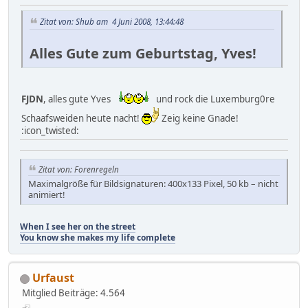
Zitat von: Shub am 4 Juni 2008, 13:44:48
Alles Gute zum Geburtstag, Yves!
FJDN
, alles gute Yves
und rock die Luxemburg0re
Schaafsweiden heute nacht!
Zeig keine Gnade!
:icon_twisted:
Zitat von: Forenregeln
Maximalgröße für Bildsignaturen: 400x133 Pixel, 50 kb – nicht
animiert!
When I see her on the street
You know she makes my life complete
Urfaust
Mitglied
Beiträge: 4.564