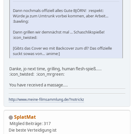
Dann nochmals offiziell alles Gute BJÖRN! :respekt:
Würde ja zum Umtrunk vorbei kommen, aber Arbeit...
:bawling:
Dann grillen wir demnächst mal ... Schaschlikspieße!
:icon_twisted:
[Gibts das Cover wo mit Backcover zum dl? Das offizielle
suckt sowas von... :anime:]
Danke, jo next time, grilling, human flesh-spieß.....
:icon_twisted: :icon_mrgreen:
You have received a massage....
http://www.meine-filmsammlung.de/?notrickz
SplatMat
Mitglied
Beiträge: 317
Die beste Verteidigung ist