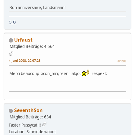
Bon anniversaire, Landsmann!
O_O
Urfaust
Mitglied
Beiträge: 4.564
4 Juni 2008, 20:07:23
#190
Merci beaucoup :icon_mrgreen: :algo:
:respekt:
SeventhSon
Mitglied
Beiträge: 634
Faster Pussycat!!!
Location: Schniedelwoods