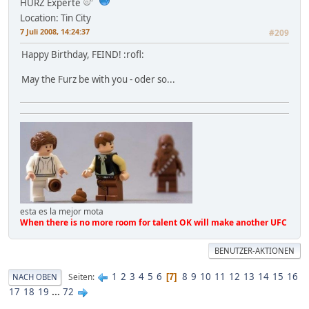
HURZ Experte
Location: Tin City
7 Juli 2008, 14:24:37
#209
Happy Birthday, FEIND! :rofl:
May the Furz be with you - oder so...
esta es la mejor mota
When there is no more room for talent OK will make another UFC
BENUTZER-AKTIONEN
1
2
3
4
5
6
8
9
10
11
12
13
14
15
16
Seiten
NACH OBEN
7
17
18
19
...
72