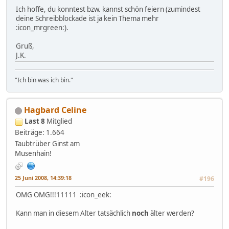
Ich hoffe, du konntest bzw. kannst schön feiern (zumindest
deine Schreibblockade ist ja kein Thema mehr
:icon_mrgreen:).
Gruß,
J.K.
"Ich bin was ich bin."
Hagbard Celine
Last 8
Mitglied
Beiträge: 1.664
Taubtrüber Ginst am
Musenhain!
25 Juni 2008, 14:39:18
#196
OMG OMG!!!11111 :icon_eek:
Kann man in diesem Alter tatsächlich
noch
älter werden?