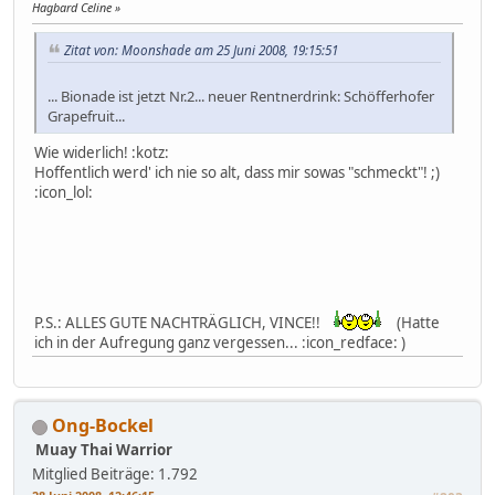
Hagbard Celine
Zitat von: Moonshade am 25 Juni 2008, 19:15:51
... Bionade ist jetzt Nr.2... neuer Rentnerdrink: Schöfferhofer
Grapefruit...
Wie widerlich! :kotz:
Hoffentlich werd' ich nie so alt, dass mir sowas "schmeckt"! ;)
:icon_lol:
P.S.: ALLES GUTE NACHTRÄGLICH, VINCE!!
(Hatte
ich in der Aufregung ganz vergessen... :icon_redface: )
Ong-Bockel
Muay Thai Warrior
Mitglied
Beiträge: 1.792