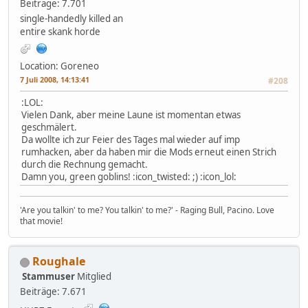
Beiträge: 7.701
single-handedly killed an
entire skank horde
Location: Goreneo
7 Juli 2008, 14:13:41
#208
:LOL:
Vielen Dank, aber meine Laune ist momentan etwas
geschmälert.
Da wollte ich zur Feier des Tages mal wieder auf imp
rumhacken, aber da haben mir die Mods erneut einen Strich
durch die Rechnung gemacht.
Damn you, green goblins! :icon_twisted: ;) :icon_lol:
'Are you talkin' to me? You talkin' to me?' - Raging Bull, Pacino. Love
that movie!
Roughale
Stammuser
Mitglied
Beiträge: 7.671