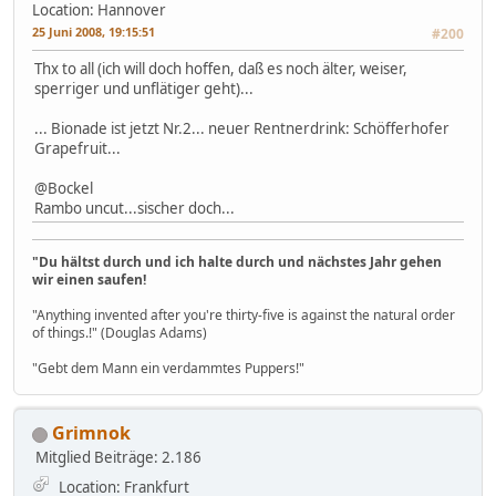
Location: Hannover
25 Juni 2008, 19:15:51
#200
Thx to all (ich will doch hoffen, daß es noch älter, weiser,
sperriger und unflätiger geht)...
... Bionade ist jetzt Nr.2... neuer Rentnerdrink: Schöfferhofer
Grapefruit...
@Bockel
Rambo uncut...sischer doch...
"Du hältst durch und ich halte durch und nächstes Jahr gehen
wir einen saufen!
"Anything invented after you're thirty-five is against the natural order
of things.!" (Douglas Adams)
"Gebt dem Mann ein verdammtes Puppers!"
Grimnok
Mitglied
Beiträge: 2.186
Location: Frankfurt