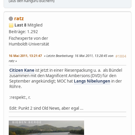
(aus den Känguru Büchern)
ratz
Last 8
Mitglied
Beiträge: 1.292
Fischexperte von der
Humboldt-Universität
16 Mai 2011, 13:21:47
Letzte Bearbeitung
: 16 Mai 2011, 13:28:45 von
#1804
ratz
Citizen Kane
ist jetzt in einer Riesenpackung u. a. als Bündel
zusammen mit den Magnificent Ambersons (DVD) für den
September angekündigt; MOC hat
Langs Nibelungen
in der
Röhre.
:respekt:, r.
Edit: Punkt 2 sind Old News, aber egal ...