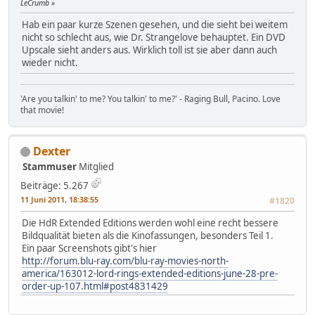
LeCrumb
Hab ein paar kurze Szenen gesehen, und die sieht bei weitem
nicht so schlecht aus, wie Dr. Strangelove behauptet. Ein DVD
Upscale sieht anders aus. Wirklich toll ist sie aber dann auch
wieder nicht.
'Are you talkin' to me? You talkin' to me?' - Raging Bull, Pacino. Love
that movie!
Dexter
Stammuser
Mitglied
Beiträge: 5.267
11 Juni 2011, 18:38:55
#1820
Die HdR Extended Editions werden wohl eine recht bessere
Bildqualität bieten als die Kinofassungen, besonders Teil 1.
Ein paar Screenshots gibt's hier
http://forum.blu-ray.com/blu-ray-movies-north-
america/163012-lord-rings-extended-editions-june-28-pre-
order-up-107.html#post4831429