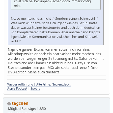
kniet sich bei Peckinpah-Sachen doch immer richtig
rein.
Ne, so meinte ich das nicht :-) Sondern seinen Schreibstil :-)
Was mich wunderte ist das ich irgendwie das Gefühl hatte
das er was zu Steiner beisteuerte und auch denn deutschen
Ton komplettieren hätte können. Aber anscheinend klappte
irgendwie die Kommunikation zwischen ihm und Kinowelt
nicht ?
Naja, die ganzen Extras kommen so ziemlich von ihm.
Allerdings wollte er noch ein paar Sachen mehr machen, das
wurde aber wegen enger Zeitplanung nichts. Dafür bekommt
Deutschland aber immerhin nicht nur 'ne Blu-ray Disc von
Steiner, sondern ein paar MOnate später auch eine 2-Disc-
DVD-Edition. Siehe auch cinefacts.
Wiederaufführung | Alte Filme. Neu entdeckt.
Apple Podcast
|
Spotify
tagchen
Mitglied
Beiträge: 1.850