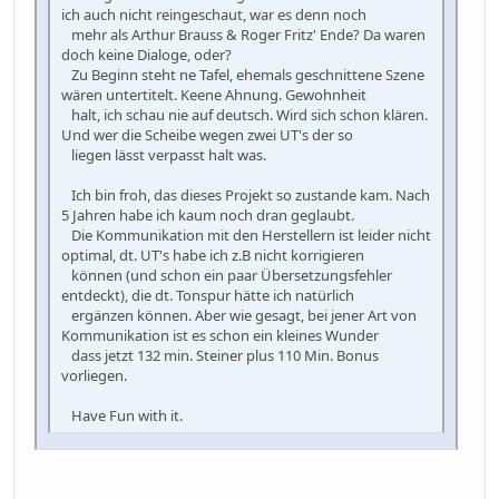
ich auch nicht reingeschaut, war es denn noch
mehr als Arthur Brauss & Roger Fritz' Ende? Da waren
doch keine Dialoge, oder?
Zu Beginn steht ne Tafel, ehemals geschnittene Szene
wären untertitelt. Keene Ahnung. Gewohnheit
halt, ich schau nie auf deutsch. Wird sich schon klären.
Und wer die Scheibe wegen zwei UT's der so
liegen lässt verpasst halt was.
Ich bin froh, das dieses Projekt so zustande kam. Nach
5 Jahren habe ich kaum noch dran geglaubt.
Die Kommunikation mit den Herstellern ist leider nicht
optimal, dt. UT's habe ich z.B nicht korrigieren
können (und schon ein paar Übersetzungsfehler
entdeckt), die dt. Tonspur hätte ich natürlich
ergänzen können. Aber wie gesagt, bei jener Art von
Kommunikation ist es schon ein kleines Wunder
dass jetzt 132 min. Steiner plus 110 Min. Bonus
vorliegen.
Have Fun with it.