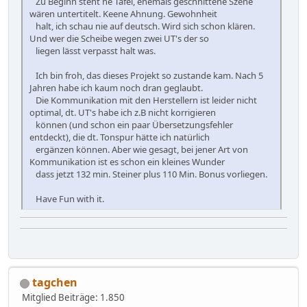
Zu Beginn steht ne Tafel, ehemals geschnittene Szene
wären untertitelt. Keene Ahnung. Gewohnheit
halt, ich schau nie auf deutsch. Wird sich schon klären.
Und wer die Scheibe wegen zwei UT's der so
liegen lässt verpasst halt was.
Ich bin froh, das dieses Projekt so zustande kam. Nach 5
Jahren habe ich kaum noch dran geglaubt.
Die Kommunikation mit den Herstellern ist leider nicht
optimal, dt. UT's habe ich z.B nicht korrigieren
können (und schon ein paar Übersetzungsfehler
entdeckt), die dt. Tonspur hätte ich natürlich
ergänzen können. Aber wie gesagt, bei jener Art von
Kommunikation ist es schon ein kleines Wunder
dass jetzt 132 min. Steiner plus 110 Min. Bonus vorliegen.
Have Fun with it.
tagchen
Mitglied
Beiträge: 1.850