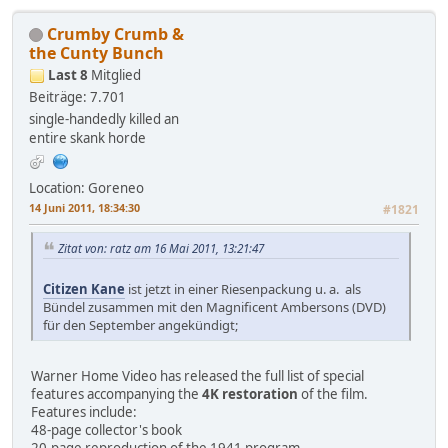
Crumby Crumb &
the Cunty Bunch
Last 8
Mitglied
Beiträge: 7.701
single-handedly killed an
entire skank horde
Location: Goreneo
14 Juni 2011, 18:34:30
#1821
Zitat von: ratz am 16 Mai 2011, 13:21:47
Citizen Kane
ist jetzt in einer Riesenpackung u. a. als
Bündel zusammen mit den Magnificent Ambersons (DVD)
für den September angekündigt;
Warner Home Video has released the full list of special
features accompanying the
4K restoration
of the film.
Features include:
48-page collector's book