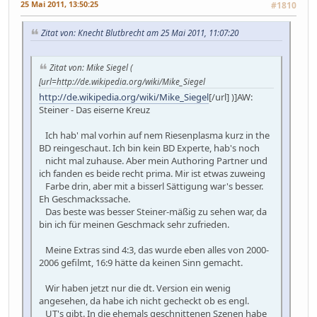
25 Mai 2011, 13:50:25
#1810
Zitat von: Knecht Blutbrecht am 25 Mai 2011, 11:07:20
Zitat von: Mike Siegel (
[url=http://de.wikipedia.org/wiki/Mike_Siegel
http://de.wikipedia.org/wiki/Mike_Siegel
[/url] )]AW:
Steiner - Das eiserne Kreuz
Ich hab' mal vorhin auf nem Riesenplasma kurz in the
BD reingeschaut. Ich bin kein BD Experte, hab's noch
nicht mal zuhause. Aber mein Authoring Partner und
ich fanden es beide recht prima. Mir ist etwas zuweing
Farbe drin, aber mit a bisserl Sättigung war's besser.
Eh Geschmackssache.
Das beste was besser Steiner-mäßig zu sehen war, da
bin ich für meinen Geschmack sehr zufrieden.
Meine Extras sind 4:3, das wurde eben alles von 2000-
2006 gefilmt, 16:9 hätte da keinen Sinn gemacht.
Wir haben jetzt nur die dt. Version ein wenig
angesehen, da habe ich nicht gecheckt ob es engl.
UT's gibt. In die ehemals geschnittenen Szenen habe