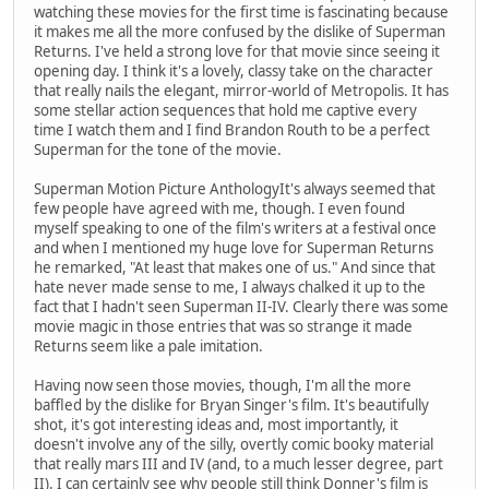
watching these movies for the first time is fascinating because
it makes me all the more confused by the dislike of Superman
Returns. I've held a strong love for that movie since seeing it
opening day. I think it's a lovely, classy take on the character
that really nails the elegant, mirror-world of Metropolis. It has
some stellar action sequences that hold me captive every
time I watch them and I find Brandon Routh to be a perfect
Superman for the tone of the movie.
Superman Motion Picture AnthologyIt's always seemed that
few people have agreed with me, though. I even found
myself speaking to one of the film's writers at a festival once
and when I mentioned my huge love for Superman Returns
he remarked, "At least that makes one of us." And since that
hate never made sense to me, I always chalked it up to the
fact that I hadn't seen Superman II-IV. Clearly there was some
movie magic in those entries that was so strange it made
Returns seem like a pale imitation.
Having now seen those movies, though, I'm all the more
baffled by the dislike for Bryan Singer's film. It's beautifully
shot, it's got interesting ideas and, most importantly, it
doesn't involve any of the silly, overtly comic booky material
that really mars III and IV (and, to a much lesser degree, part
II). I can certainly see why people still think Donner's film is