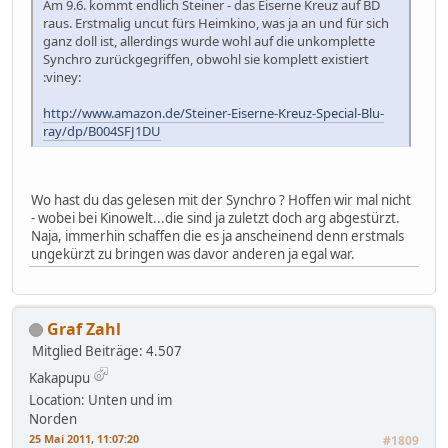
Am 9.6. kommt endlich Steiner - das Eiserne Kreuz auf BD
raus. Erstmalig uncut fürs Heimkino, was ja an und für sich
ganz doll ist, allerdings wurde wohl auf die unkomplette
Synchro zurückgegriffen, obwohl sie komplett existiert
:viney:
http://www.amazon.de/Steiner-Eiserne-Kreuz-Special-Blu-
ray/dp/B004SFJ1DU
Wo hast du das gelesen mit der Synchro ? Hoffen wir mal nicht
- wobei bei Kinowelt...die sind ja zuletzt doch arg abgestürzt.
Naja, immerhin schaffen die es ja anscheinend denn erstmals
ungekürzt zu bringen was davor anderen ja egal war.
Graf Zahl
Mitglied
Beiträge: 4.507
Kakapupu
Location: Unten und im
Norden
25 Mai 2011, 11:07:20
#1809