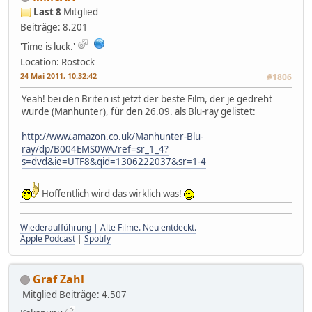
Last 8
Mitglied
Beiträge: 8.201
'Time is luck.'
Location: Rostock
24 Mai 2011, 10:32:42
#1806
Yeah! bei den Briten ist jetzt der beste Film, der je gedreht
wurde (Manhunter), für den 26.09. als Blu-ray gelistet:
http://www.amazon.co.uk/Manhunter-Blu-
ray/dp/B004EMS0WA/ref=sr_1_4?
s=dvd&ie=UTF8&qid=1306222037&sr=1-4
Hoffentlich wird das wirklich was!
Wiederaufführung | Alte Filme. Neu entdeckt.
Apple Podcast
|
Spotify
Graf Zahl
Mitglied
Beiträge: 4.507