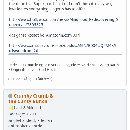
the definitive Superman film, but I don't think it in any way
invalidates everything Singer's has to offer
http://www.hollywood.com/news/MindFood_Rediscovering_S
uperman/7805325
das ganze kostet bei
Amazohn.com
90 $
http://www.amazon.com/exec/obidos/ASIN/B004UQPM4E/h
ollywoodcom-20
"Jedes Publikum kriegt die Vorstellung, die es verdient." -Mario Barth
◾ Originalzitat von: Curt Goetz
(aus den Känguru Büchern)
Crumby Crumb &
the Cunty Bunch
Last 8
Mitglied
Beiträge: 7.701
single-handedly killed an
entire skank horde