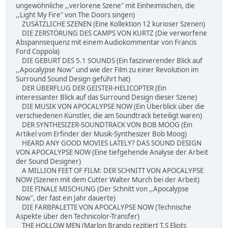
ungewöhnliche ,,verlorene Szene" mit Einheimischen, die
,,Light My Fire" von The Doors singen)
ZUSÄTZLICHE SZENEN (Eine Kollektion 12 kurioser Szenen)
DIE ZERSTÖRUNG DES CAMPS VON KURTZ (Die verworfene
Abspannsequenz mit einem Audiokommentar von Francis
Ford Coppola)
DIE GEBURT DES 5.1 SOUNDS (Ein faszinierender Blick auf
,,Apocalypse Now" und wie der Film zu einer Revolution im
Surround Sound Design geführt hat)
DER ÜBERFLUG DER GEISTER-HELICOPTER (Ein
interessanter Blick auf das Surround Design dieser Szene)
DIE MUSIK VON APOCALYPSE NOW (Ein Überblick über die
verschiedenen Künstler, die am Soundtrack beteiligt waren)
DER SYNTHESIZER-SOUNDTRACK VON BOB MOOG (Ein
Artikel vom Erfinder der Musik-Synthesizer Bob Moog)
HEARD ANY GOOD MOVIES LATELY? DAS SOUND DESIGN
VON APOCALYPSE NOW (Eine tiefgehende Analyse der Arbeit
der Sound Designer)
A MILLION FEET OF FILM: DER SCHNITT VON APOCALYPSE
NOW (Szenen mit dem Cutter Walter Murch bei der Arbeit)
DIE FINALE MISCHUNG (Der Schnitt von ,,Apocalypse
Now", der fast ein Jahr dauerte)
DIE FARBPALETTE VON APOCALYPSE NOW (Technische
Aspekte über den Technicolor-Transfer)
THE HOLLOW MEN (Marlon Brando rezitiert T.S Eliots