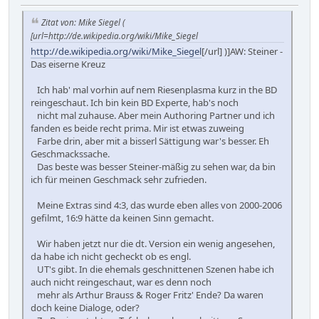
Zitat von: Mike Siegel (
[url=http://de.wikipedia.org/wiki/Mike_Siegel
http://de.wikipedia.org/wiki/Mike_Siegel
[/url] )]AW: Steiner -
Das eiserne Kreuz
Ich hab' mal vorhin auf nem Riesenplasma kurz in the BD
reingeschaut. Ich bin kein BD Experte, hab's noch
nicht mal zuhause. Aber mein Authoring Partner und ich
fanden es beide recht prima. Mir ist etwas zuweing
Farbe drin, aber mit a bisserl Sättigung war's besser. Eh
Geschmackssache.
Das beste was besser Steiner-mäßig zu sehen war, da bin
ich für meinen Geschmack sehr zufrieden.
Meine Extras sind 4:3, das wurde eben alles von 2000-2006
gefilmt, 16:9 hätte da keinen Sinn gemacht.
Wir haben jetzt nur die dt. Version ein wenig angesehen,
da habe ich nicht gecheckt ob es engl.
UT's gibt. In die ehemals geschnittenen Szenen habe ich
auch nicht reingeschaut, war es denn noch
mehr als Arthur Brauss & Roger Fritz' Ende? Da waren
doch keine Dialoge, oder?