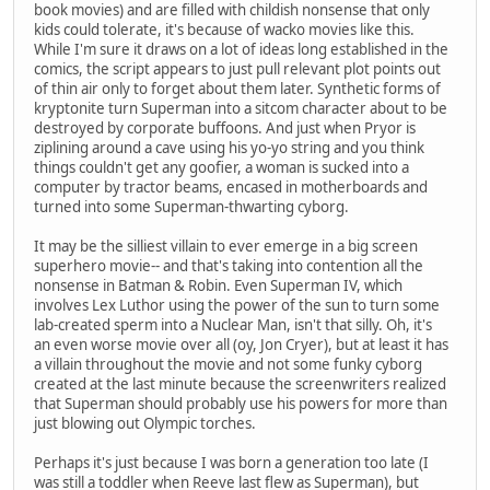
book movies) and are filled with childish nonsense that only
kids could tolerate, it's because of wacko movies like this.
While I'm sure it draws on a lot of ideas long established in the
comics, the script appears to just pull relevant plot points out
of thin air only to forget about them later. Synthetic forms of
kryptonite turn Superman into a sitcom character about to be
destroyed by corporate buffoons. And just when Pryor is
ziplining around a cave using his yo-yo string and you think
things couldn't get any goofier, a woman is sucked into a
computer by tractor beams, encased in motherboards and
turned into some Superman-thwarting cyborg.
It may be the silliest villain to ever emerge in a big screen
superhero movie-- and that's taking into contention all the
nonsense in Batman & Robin. Even Superman IV, which
involves Lex Luthor using the power of the sun to turn some
lab-created sperm into a Nuclear Man, isn't that silly. Oh, it's
an even worse movie over all (oy, Jon Cryer), but at least it has
a villain throughout the movie and not some funky cyborg
created at the last minute because the screenwriters realized
that Superman should probably use his powers for more than
just blowing out Olympic torches.
Perhaps it's just because I was born a generation too late (I
was still a toddler when Reeve last flew as Superman), but