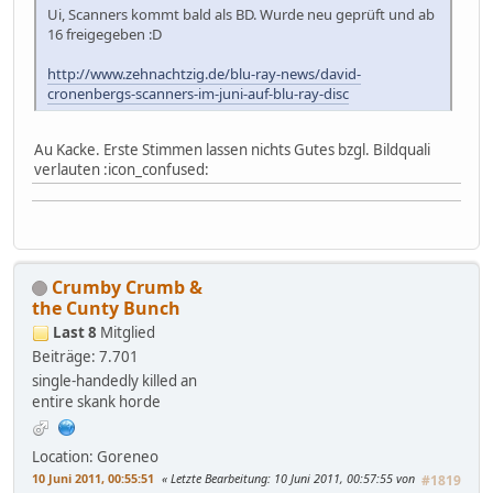
Ui, Scanners kommt bald als BD. Wurde neu geprüft und ab
16 freigegeben :D
http://www.zehnachtzig.de/blu-ray-news/david-
cronenbergs-scanners-im-juni-auf-blu-ray-disc
Au Kacke. Erste Stimmen lassen nichts Gutes bzgl. Bildquali
verlauten :icon_confused:
Crumby Crumb &
the Cunty Bunch
Last 8
Mitglied
Beiträge: 7.701
single-handedly killed an
entire skank horde
Location: Goreneo
10 Juni 2011, 00:55:51
Letzte Bearbeitung
: 10 Juni 2011, 00:57:55 von
#1819