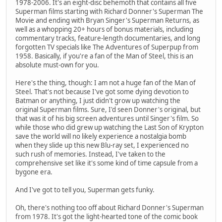
1978-2006. It's an eight-disc behemoth that contains all five
Superman films starting with Richard Donner's Superman The
Movie and ending with Bryan Singer's Superman Returns, as
well as a whopping 20+ hours of bonus materials, including
commentary tracks, feature-length documentaries, and long
forgotten TV specials like The Adventures of Superpup from
1958. Basically, if you're a fan of the Man of Steel, this is an
absolute must-own for you.
Here's the thing, though: I am not a huge fan of the Man of
Steel. That's not because I've got some dying devotion to
Batman or anything, I just didn't grow up watching the
original Superman films. Sure, I'd seen Donner's original, but
that was it of his big screen adventures until Singer's film. So
while those who did grew up watching the Last Son of Krypton
save the world will no likely experience a nostalgia bomb
when they slide up this new Blu-ray set, I experienced no
such rush of memories. Instead, I've taken to the
comprehensive set like it's some kind of time capsule from a
bygone era.
And I've got to tell you, Superman gets funky.
Oh, there's nothing too off about Richard Donner's Superman
from 1978. It's got the light-hearted tone of the comic book