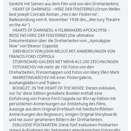
Gedicht mit Szenen aus dem Film und von den Dreharbeiten)
HEART OF DARKNESS – HERZ DER FINSTERNIS (Orson Welles
liest Joseph Conrads Roman ,,Herz der Finsternis",
Radiosendung vom 6. November 1938 des ,,Mercury Theatre
on the Air")
HEARTS OF DARKNESS: A FILMMAKERS APOCALYPSE –
REISE INS HERZ DER FINSTERNIS (Die ultimative
Dokumentation über die Dreharbeiten von ,,Apocalypse
Now" von Eleanor Coppola)
DREHBUCH VON JOHN MILIUS MIT ANMERKUNGEN VON
FRANCIS FORD COPPOLA
STORYBOARD-GALERIE MIT MEHR ALS 200 ZEICHNUNGEN
FOTOARCHIV mit mehr als 100 Fotos von den
Dreharbeiten, Pressemappen und Fotos von Mary Ellen Mark
MARKETINGARCHIV mit einer Postergalerie,
Aushangbildern und Trailern
BOOKLET: IN THE HEART OF THE MOVIE: Dieses exklusive,
nur für diese Edition gestaltete Booklet enthält eine
Einführung von Francis Ford Coppola zur Blu-ray-Edition mit
persönlichen Anmerkungen zur Entstehung des Films,
Auszüge aus dem Original-Drehbuch mit handschriftlichen
Anmerkungen des Regisseurs, einigen Original-Storyboards
und nie zuvor gesehenen Bildern der Dreharbeiten.
EXKLUSIVE POSTKARTEN: Diese fünf exklusiven Postkarten
zeigen Aufnahmen der bekannten amerikanischen Fotografin