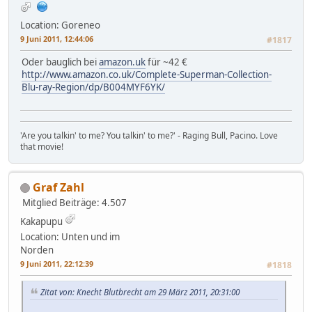
Location: Goreneo
9 Juni 2011, 12:44:06
#1817
Oder bauglich bei
amazon.uk
für ~42 €
http://www.amazon.co.uk/Complete-Superman-Collection-
Blu-ray-Region/dp/B004MYF6YK/
'Are you talkin' to me? You talkin' to me?' - Raging Bull, Pacino. Love
that movie!
Graf Zahl
Mitglied
Beiträge: 4.507
Kakapupu
Location: Unten und im
Norden
9 Juni 2011, 22:12:39
#1818
Zitat von: Knecht Blutbrecht am 29 März 2011, 20:31:00