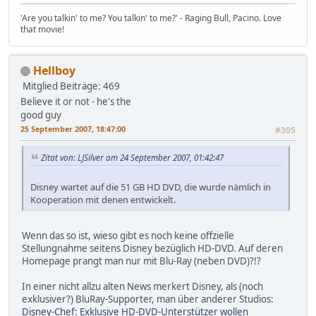
'Are you talkin' to me? You talkin' to me?' - Raging Bull, Pacino. Love
that movie!
Hellboy
Mitglied
Beiträge: 469
Believe it or not - he's the
good guy
25 September 2007, 18:47:00
#305
Zitat von: LJSilver am 24 September 2007, 01:42:47
Disney wartet auf die 51 GB HD DVD, die wurde nämlich in
Kooperation mit denen entwickelt.
Wenn das so ist, wieso gibt es noch keine offzielle
Stellungnahme seitens Disney bezüglich HD-DVD. Auf deren
Homepage prangt man nur mit Blu-Ray (neben DVD)?!?
In einer nicht allzu alten News merkert Disney, als (noch
exklusiver?) BluRay-Supporter, man über anderer Studios:
Disney-Chef: Exklusive HD-DVD-Unterstützer wollen