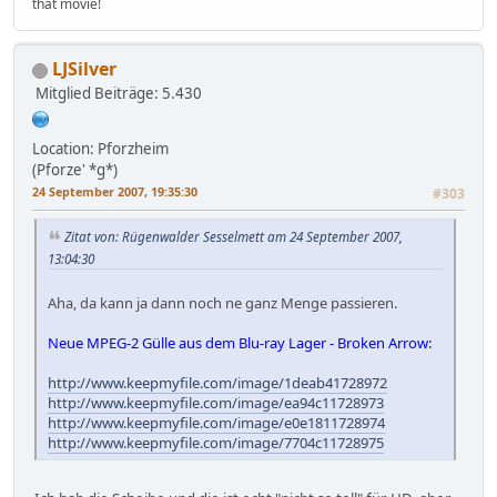
that movie!
LJSilver
Mitglied
Beiträge: 5.430
Location: Pforzheim
(Pforze' *g*)
24 September 2007, 19:35:30
#303
Zitat von: Rügenwalder Sesselmett am 24 September 2007,
13:04:30
Aha, da kann ja dann noch ne ganz Menge passieren.
Neue MPEG-2 Gülle aus dem Blu-ray Lager - Broken Arrow:
http://www.keepmyfile.com/image/1deab41728972
http://www.keepmyfile.com/image/ea94c11728973
http://www.keepmyfile.com/image/e0e1811728974
http://www.keepmyfile.com/image/7704c11728975