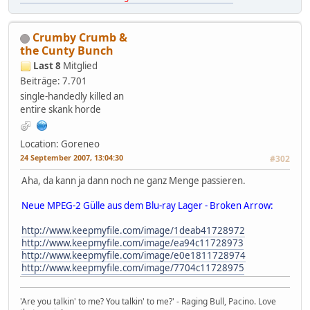
Crumby Crumb &
the Cunty Bunch
Last 8
Mitglied
Beiträge: 7.701
single-handedly killed an
entire skank horde
Location: Goreneo
24 September 2007, 13:04:30
#302
Aha, da kann ja dann noch ne ganz Menge passieren.
Neue MPEG-2 Gülle aus dem Blu-ray Lager - Broken Arrow:
http://www.keepmyfile.com/image/1deab41728972
http://www.keepmyfile.com/image/ea94c11728973
http://www.keepmyfile.com/image/e0e1811728974
http://www.keepmyfile.com/image/7704c11728975
'Are you talkin' to me? You talkin' to me?' - Raging Bull, Pacino. Love