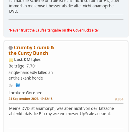
Ich hab die Scheibe und die ist echt "nicht so toll" für HD, aber
immerhin meilenweit besser als die alte, nicht anamoprhe
DVD.
"Never trust the Laufzeitangabe on the Coverrückseite"
Crumby Crumb &
the Cunty Bunch
Last 8
Mitglied
Beiträge: 7.701
single-handedly killed an
entire skank horde
Location: Goreneo
24 September 2007, 19:52:13
#304
Meine DVD ist anamorph, was aber nicht von der Tatsache
ablenkt, daß die Blu-ray wie ein mieser UpScale aussieht.