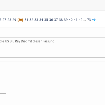
6
27
28
29
31
32
33
34
35
36
37
38
39
40
41
42
...
73
30
 die US Blu Ray Disc mit dieser Fassung.
_____