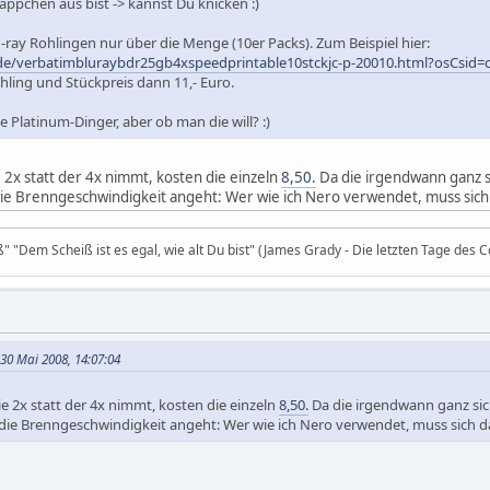
äppchen aus bist -> kannst Du knicken :)
-ray Rohlingen nur über die Menge (10er Packs). Zum Beispiel hier:
.de/verbatimbluraybdr25gb4xspeedprintable10stckjc-p-20010.html?osCsid
ling und Stückpreis dann 11,- Euro.
e Platinum-Dinger, aber ob man die will? :)
2x statt der 4x nimmt, kosten die einzeln
8,50.
Da die irgendwann ganz si
ie Brenngeschwindigkeit angeht: Wer wie ich Nero verwendet, muss sich
iß" "Dem Scheiß ist es egal, wie alt Du bist" (James Grady - Die letzten Tage des 
 30 Mai 2008, 14:07:04
 2x statt der 4x nimmt, kosten die einzeln
8,50.
Da die irgendwann ganz sich
die Brenngeschwindigkeit angeht: Wer wie ich Nero verwendet, muss sich d