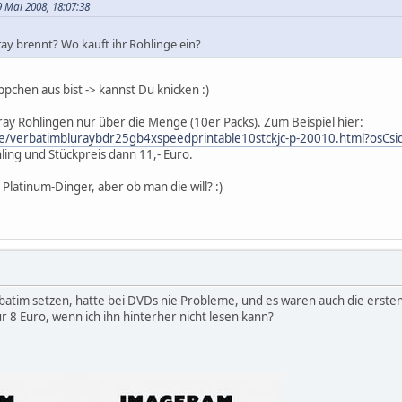
9 Mai 2008, 18:07:38
ray brennt? Wo kauft ihr Rohlinge ein?
ppchen aus bist -> kannst Du knicken :)
ray Rohlingen nur über die Menge (10er Packs). Zum Beispiel hier:
de/verbatimbluraybdr25gb4xspeedprintable10stckjc-p-20010.html?os
ing und Stückpreis dann 11,- Euro.
 Platinum-Dinger, aber ob man die will? :)
batim setzen, hatte bei DVDs nie Probleme, und es waren auch die ersten,
ür 8 Euro, wenn ich ihn hinterher nicht lesen kann?