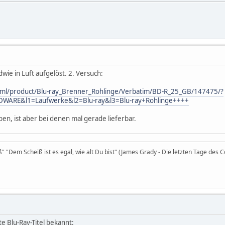
dwie in Luft aufgelöst. 2. Versuch:
html/product/Blu-ray_Brenner_Rohlinge/Verbatim/BD-R_25_GB/147475/?
DWARE&l1=Laufwerke&l2=Blu-ray&l3=Blu-ray+Rohlinge++++
en, ist aber bei denen mal gerade lieferbar.
iß" "Dem Scheiß ist es egal, wie alt Du bist" (James Grady - Die letzten Tage des 
e Blu-Ray-Titel bekannt: