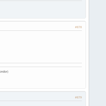
#878
Condor)
#879