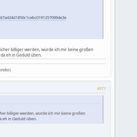
=c67a434d1850c1cebc01912570994e3e
cher billiger werden, würde ich mir keine großen
 da eh in Geduld üben.
Condor)
#877
er billiger werden, würde ich mir keine großen
a eh in Geduld üben.