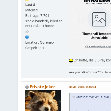
Last 8
Mitglied
Beiträge: 7.701
single-handedly killed an
entire skank horde
Location: Goreneo
Gespeichert
Ich hoffe, die Blu-ray k
'Are you talkin' to me? You talk
Private Joker
30 Mai 2008, 14:07:04
Zitat von: mali am 30 Mai 2