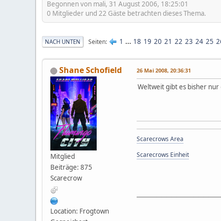
Begonnen von mali, 31 August 2006, 18:25:01
0 Mitglieder und 22 Gäste betrachten dieses Thema.
1
...
18
19
20
21
22
23
24
25
2
Seiten
NACH UNTEN
Shane Schofield
26 Mai 2008, 20:36:31
Weltweit gibt es bisher nur
Scarecrows Area
Scarecrows Einheit
Mitglied
Beiträge: 875
Scarecrow
__________________________________
Location: Frogtown