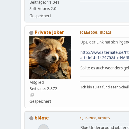
Beiträge: 11.041
Soft-Adonis 2.0
Gespeichert
Private Joker
30 Mai 2008, 15:01:23
Ups, der Link hat sich irgen
http://www.alternate.de/
articleId=147475&tn=HAR
Sollte es auch woanders geb
Mitglied
"Ich bin zu alt für diesen Sche
Beiträge: 2.872
Gespeichert
bl4me
1 Juni 2008, 04:10:05
Blue Underground gibt erst