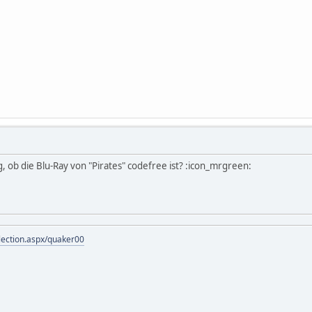
g, ob die Blu-Ray von "Pirates" codefree ist? :icon_mrgreen:
lection.aspx/quaker00