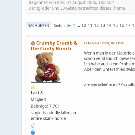
Begonnen von mali, 31 August 2006, 18:25:01
0 Mitglieder und 33 Gäste betrachten dieses Thema.
1
...
10
11
12
13
14
15
16
17
1
Seiten
NACH UNTEN
Crumby Crumb &
22 Februar 2008, 02:23:38
the Cunty Bunch
Wenn man in der Materie ers
schon verständlich gewese
Ich habe auch kein Problem 
Aber den Unterschied zwisc
'Are you talkin' to me? You talk
Last 8
Mitglied
Beiträge: 7.701
single-handedly killed an
entire skank horde