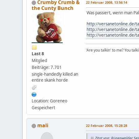
Crumby Crumb &
22 Februar 2008, 13:56:14
the Cunty Bunch
Was passiert, wenn man Pal
http://versanetonline.de/
http://versanetonline.de/
http://versanetonline.de/
'Are you talkin' to me? You talk
Last 8
Mitglied
Beiträge: 7.701
single-handedly killed an
entire skank horde
Location: Goreneo
Gespeichert
mali
22 Februar 2008, 15:28:28
Zitat von: Rügenwalder Ses