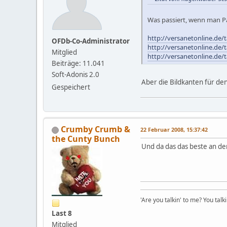
Was passiert, wenn man Pa
http://versanetonline.de
OFDb-Co-Administrator
http://versanetonline.de
Mitglied
http://versanetonline.de
Beiträge: 11.041
Soft-Adonis 2.0
Aber die Bildkanten für den
Gespeichert
Crumby Crumb &
22 Februar 2008, 15:37:42
the Cunty Bunch
Und da das das beste an dem
'Are you talkin' to me? You talk
Last 8
Mitglied