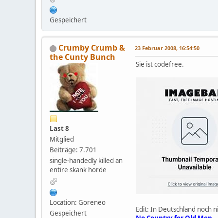
Gespeichert
Crumby Crumb &
23 Februar 2008, 16:54:50
the Cunty Bunch
Sie ist codefree.
Last 8
Mitglied
Beiträge: 7.701
single-handedly killed an
entire skank horde
Location: Goreneo
Edit: In Deutschland noch n
Gespeichert