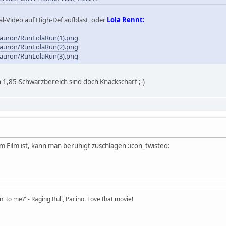
l-Video auf High-Def aufbläst, oder
Lola Rennt:
/tauron/RunLolaRun(1).png
/tauron/RunLolaRun(2).png
/tauron/RunLolaRun(3).png
 1,85-Schwarzbereich sind doch Knackscharf ;-)
 Film ist, kann man beruhigt zuschlagen :icon_twisted:
in' to me?' - Raging Bull, Pacino. Love that movie!