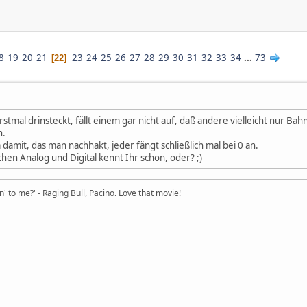
8
19
20
21
23
24
25
26
27
28
29
30
31
32
33
34
...
73
22
tmal drinsteckt, fällt einem gar nicht auf, daß andere vielleicht nur Ba
n.
damit, das man nachhakt, jeder fängt schließlich mal bei 0 an.
hen Analog und Digital kennt Ihr schon, oder? ;)
in' to me?' - Raging Bull, Pacino. Love that movie!