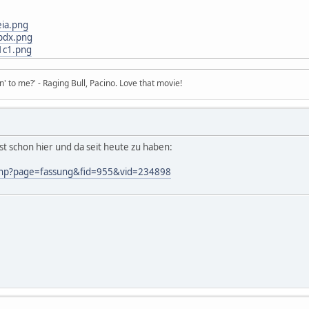
eia.png
2bdx.png
n1c1.png
in' to me?' - Raging Bull, Pacino. Love that movie!
ist schon hier und da seit heute zu haben:
.php?page=fassung&fid=955&vid=234898