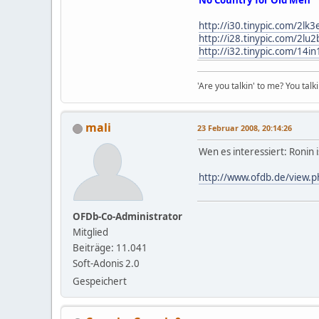
No Country for Old Men
http://i30.tinypic.com/2lk3
http://i28.tinypic.com/2lu
http://i32.tinypic.com/14i
'Are you talkin' to me? You talk
mali
23 Februar 2008, 20:14:26
Wen es interessiert: Ronin 
http://www.ofdb.de/view
OFDb-Co-Administrator
Mitglied
Beiträge: 11.041
Soft-Adonis 2.0
Gespeichert