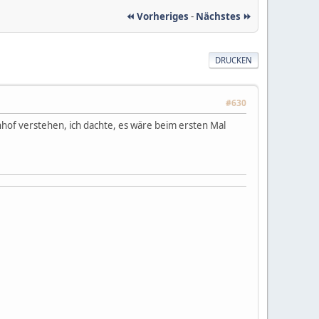
⏪ Vorheriges
-
Nächstes ⏩
DRUCKEN
#630
hnhof verstehen, ich dachte, es wäre beim ersten Mal