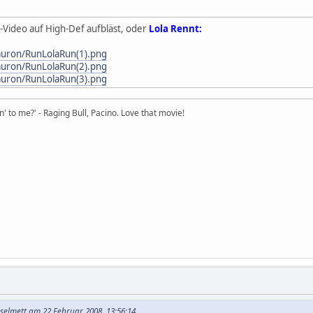
-Video auf High-Def aufbläst, oder
Lola Rennt:
tauron/RunLolaRun(1).png
tauron/RunLolaRun(2).png
tauron/RunLolaRun(3).png
in' to me?' - Raging Bull, Pacino. Love that movie!
selmett am 22 Februar 2008, 13:56:14