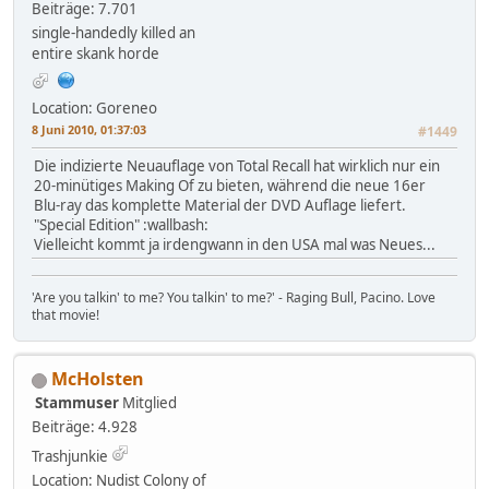
Beiträge: 7.701
single-handedly killed an
entire skank horde
Location: Goreneo
8 Juni 2010, 01:37:03
#1449
Die indizierte Neuauflage von Total Recall hat wirklich nur ein
20-minütiges Making Of zu bieten, während die neue 16er
Blu-ray das komplette Material der DVD Auflage liefert.
"Special Edition" :wallbash:
Vielleicht kommt ja irdengwann in den USA mal was Neues...
'Are you talkin' to me? You talkin' to me?' - Raging Bull, Pacino. Love
that movie!
McHolsten
Stammuser
Mitglied
Beiträge: 4.928
Trashjunkie
Location: Nudist Colony of