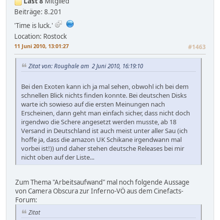
Last 8
Mitglied
Beiträge: 8.201
'Time is luck.'
Location: Rostock
11 Juni 2010, 13:01:27
#1463
Zitat von: Roughale am 2 Juni 2010, 16:19:10
Bei den Exoten kann ich ja mal sehen, obwohl ich bei dem
schnellen Blick nichts finden konnte. Bei deutschen Disks
warte ich sowieso auf die ersten Meinungen nach
Erscheinen, dann geht man einfach sicher, dass nicht doch
irgendwo die Schere angesetzt werden musste, ab 18
Versand in Deutschland ist auch meist unter aller Sau (ich
hoffe ja, dass die amazon UK Schikane irgendwann mal
vorbei ist!)) und daher stehen deutsche Releases bei mir
nicht oben auf der Liste...
Zum Thema "Arbeitsaufwand" mal noch folgende Aussage
von Camera Obscura zur Inferno-VÖ aus dem Cinefacts-
Forum:
Zitat