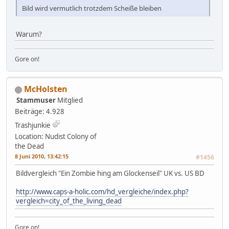
Bild wird vermutlich trotzdem Scheiße bleiben
Warum?
Gore on!
McHolsten
Stammuser
Mitglied
Beiträge: 4.928
Trashjunkie
Location: Nudist Colony of
the Dead
8 Juni 2010, 13:42:15
#1456
Bildvergleich "Ein Zombie hing am Glockenseil" UK vs. US BD
http://www.caps-a-holic.com/hd_vergleiche/index.php?
vergleich=city_of_the_living_dead
Gore on!