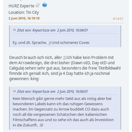
HURZ Experte
Location: Tin City
2 Juni 2010, 16:19:10
#1441
Zitat von: KeyserSoze am 2 Juni 2010, 16:04:01
Ey, und dt. Sprache. ;) Und schöneres Cover.
Deusch brauch isch nich, aller ;) Ich habe kein Problem mit
dem Arrowdesign, die drei bisher (Dawn otD, Day otD und
Caligula) sehen sehr gut aus, besonders die freie Titelbildwahl
fimnde ich genial! Ach, sind ja 4 Day hatte ich ja nochmal
gewonnen :king:
Zitat von: KeyserSoze am 2 Juni 2010, 16:04:01
Kein Mensch gibt gerne mehr Geld aus als nötig aber bei
besonderen Labels kann ich das ruhigen Gewissens
machen. Im Gegensatz zu Arrow buddelt CO dazu auch
noch all die vergessenen Schätzchen den italienischen
Filmschaffens aus und so sehe ich das auch als Investition
in die Zukunft. :D