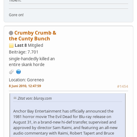
Gore on!
Crumby Crumb &
the Cunty Bunch
Last 8
Mitglied
Beiträge: 7.701
single-handedly killed an
entire skank horde
Location: Goreneo
8 Juni 2010, 12:47:59
#1454
Zitat von: bluray.com
Anchor Bay Entertainment has officially announced the
1981 horror movie The Evil Dead for Blu-ray release on
August 31, in a brand-new hi-def transfer, supervised and
approved by director Sam Raimi, and featuring an all-new
audio commentary with Raimi, Robert Tapert and Bruce