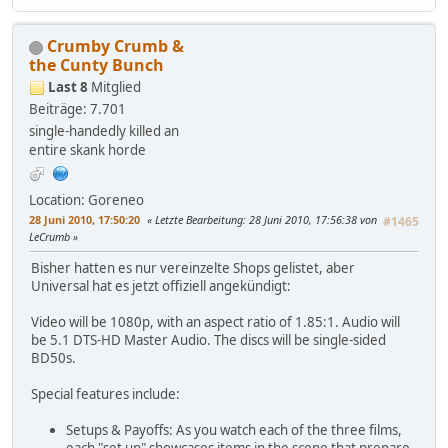
Crumby Crumb &
the Cunty Bunch
Last 8
Mitglied
Beiträge: 7.701
single-handedly killed an
entire skank horde
Location: Goreneo
28 Juni 2010, 17:50:20
Letzte Bearbeitung
: 28 Juni 2010, 17:56:38 von
#1465
LeCrumb
Bisher hatten es nur vereinzelte Shops gelistet, aber
Universal hat es jetzt offiziell angekündigt:
Video will be 1080p, with an aspect ratio of 1.85:1. Audio will
be 5.1 DTS-HD Master Audio. The discs will be single-sided
BD50s.
Special features include:
Setups & Payoffs: As you watch each of the three films,