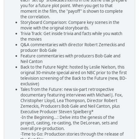
each "set up" showcases items in the scene that prepare
you for a future plot point. When you get to that
moment in the film, the "payoff" is shown to complete
the correlation.
Storyboard Comparison: Compare key scenes in the
movie with the original storyboards.
Trivia Track: Get inside trivia and facts while you watch
the movies
Q&A commentaries with director Robert Zemeckis and
producer Bob Gale
Feature commentaries with producers Bob Gale and
Neil Canton
Back to the Future Night: hosted by Leslie Nielson, this
original 30-minute special aired on NBC prior to the first
television screening of the Back to the Future (new, BD-
exclusive)
Tales from the Future: new six-part retrospective
documentary featuring interviews with Michael J. Fox,
Christopher Lloyd, Lea Thompson, Director Robert
Zemeckis, Producers Bob Gale and Neil Canton, plus
Executive Producer Steven Spielberg*
-In the Beginning...: Delve into the genesis of the
project, casting, re-casting, the DeLorean, sets and
overall pre-production.
-Time to Go: Production stories through the release of