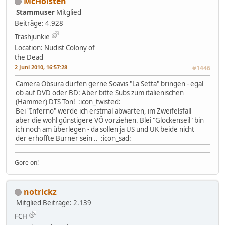
McHolsten
Stammuser
Mitglied
Beiträge: 4.928
Trashjunkie
Location: Nudist Colony of
the Dead
2 Juni 2010, 16:57:28
#1446
Camera Obsura dürfen gerne Soavis "La Setta" bringen - egal
ob auf DVD oder BD: Aber bitte Subs zum italienischen
(Hammer) DTS Ton! :icon_twisted:
Bei "Inferno" werde ich erstmal abwarten, im Zweifelsfall
aber die wohl günstigere VÖ vorziehen. Blei "Glockenseil" bin
ich noch am überlegen - da sollen ja US und UK beide nicht
der erhoffte Burner sein .. :icon_sad:
Gore on!
notrickz
Mitglied
Beiträge: 2.139
FCH