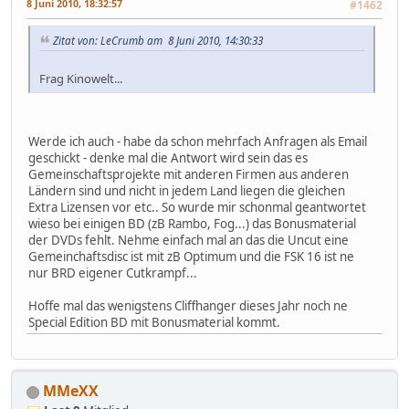
8 Juni 2010, 18:32:57
#1462
Zitat von: LeCrumb am 8 Juni 2010, 14:30:33
Frag Kinowelt...
Werde ich auch - habe da schon mehrfach Anfragen als Email
geschickt - denke mal die Antwort wird sein das es
Gemeinschaftsprojekte mit anderen Firmen aus anderen
Ländern sind und nicht in jedem Land liegen die gleichen
Extra Lizensen vor etc.. So wurde mir schonmal geantwortet
wieso bei einigen BD (zB Rambo, Fog...) das Bonusmaterial
der DVDs fehlt. Nehme einfach mal an das die Uncut eine
Gemeinchaftsdisc ist mit zB Optimum und die FSK 16 ist ne
nur BRD eigener Cutkrampf...
Hoffe mal das wenigstens Cliffhanger dieses Jahr noch ne
Special Edition BD mit Bonusmaterial kommt.
MMeXX