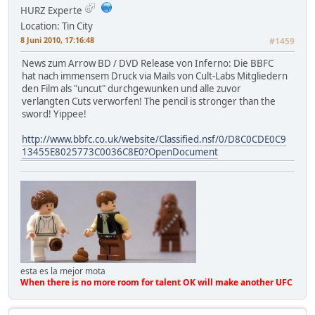
HURZ Experte
Location: Tin City
8 Juni 2010, 17:16:48
#1459
News zum Arrow BD / DVD Release von Inferno: Die BBFC
hat nach immensem Druck via Mails von Cult-Labs Mitgliedern
den Film als "uncut" durchgewunken und alle zuvor
verlangten Cuts verworfen! The pencil is stronger than the
sword! Yippee!
http://www.bbfc.co.uk/website/Classified.nsf/0/D8C0CDE0C9
13455E8025773C0036C8E0?OpenDocument
esta es la mejor mota
When there is no more room for talent OK will make another UFC