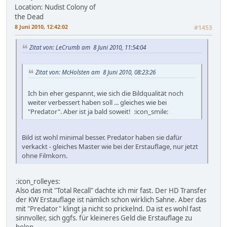
Location: Nudist Colony of
the Dead
8 Juni 2010, 12:42:02
#1453
Zitat von: LeCrumb am 8 Juni 2010, 11:54:04
Zitat von: McHolsten am 8 Juni 2010, 08:23:26
Ich bin eher gespannt, wie sich die Bildqualität noch
weiter verbessert haben soll ... gleiches wie bei
"Predator". Aber ist ja bald soweit! :icon_smile:
Bild ist wohl minimal besser. Predator haben sie dafür
verkackt - gleiches Master wie bei der Erstauflage, nur jetzt
ohne Filmkorn.
:icon_rolleyes:
Also das mit "Total Recall" dachte ich mir fast. Der HD Transfer
der KW Erstauflage ist nämlich schon wirklich Sahne. Aber das
mit "Predator" klingt ja nicht so prickelnd. Da ist es wohl fast
sinnvoller, sich ggfs. für kleineres Geld die Erstauflage zu
holen.