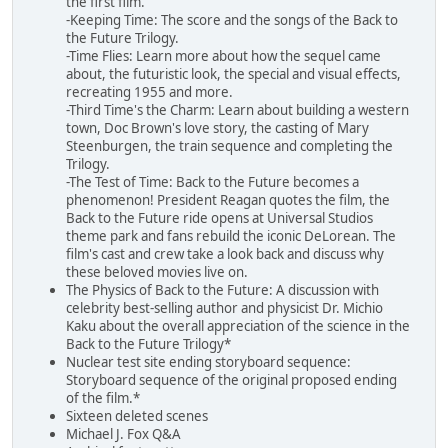
the first film.
-Keeping Time: The score and the songs of the Back to
the Future Trilogy.
-Time Flies: Learn more about how the sequel came
about, the futuristic look, the special and visual effects,
recreating 1955 and more.
-Third Time's the Charm: Learn about building a western
town, Doc Brown's love story, the casting of Mary
Steenburgen, the train sequence and completing the
Trilogy.
-The Test of Time: Back to the Future becomes a
phenomenon! President Reagan quotes the film, the
Back to the Future ride opens at Universal Studios
theme park and fans rebuild the iconic DeLorean. The
film's cast and crew take a look back and discuss why
these beloved movies live on.
The Physics of Back to the Future: A discussion with
celebrity best-selling author and physicist Dr. Michio
Kaku about the overall appreciation of the science in the
Back to the Future Trilogy*
Nuclear test site ending storyboard sequence:
Storyboard sequence of the original proposed ending
of the film.*
Sixteen deleted scenes
Michael J. Fox Q&A