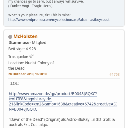
my chances go to zero, but I always will survive.
( Funker Vogt - Tragic Hero )
What is your pleasure, sir? This is mine:
http://www.dvdprofiler.com/mycollection.asp?alias=lastboyscout
McHolsten
Stammuser
Mitglied
Beiträge: 4.928
Trashjunkie
Location: Nudist Colony of
the Dead
28 Oktober 2010, 16:20:30
#1708
:LOL:
http://www.amazon.de/gp/product/B0048JGQKC?
ie=UTF8&tag=bluray-de-
21&linkCode=xm2&camp=1638&creative=6742&creativeASI
N=B0048JGQKC
"Dawn of the Dead" (Original) als Astro-BluRay: In 3D :rofl: &
auch als Ext. Cut :algo: