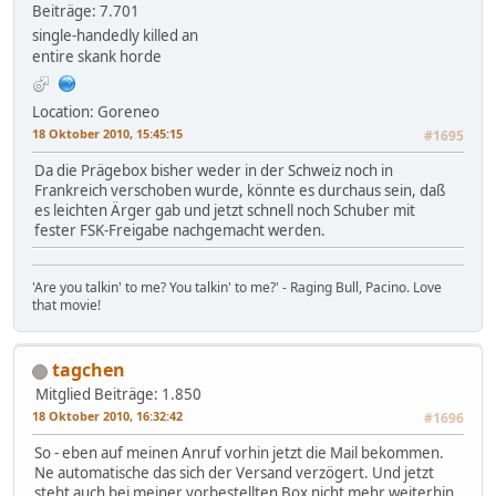
Beiträge: 7.701
single-handedly killed an
entire skank horde
Location: Goreneo
18 Oktober 2010, 15:45:15
#1695
Da die Prägebox bisher weder in der Schweiz noch in
Frankreich verschoben wurde, könnte es durchaus sein, daß
es leichten Ärger gab und jetzt schnell noch Schuber mit
fester FSK-Freigabe nachgemacht werden.
'Are you talkin' to me? You talkin' to me?' - Raging Bull, Pacino. Love
that movie!
tagchen
Mitglied
Beiträge: 1.850
18 Oktober 2010, 16:32:42
#1696
So - eben auf meinen Anruf vorhin jetzt die Mail bekommen.
Ne automatische das sich der Versand verzögert. Und jetzt
steht auch bei meiner vorbestellten Box nicht mehr weiterhin