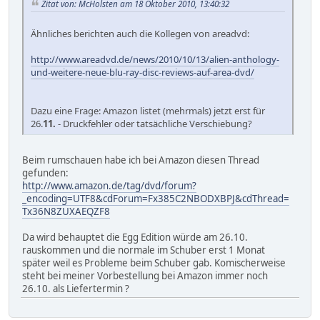
Zitat von: McHolsten am 18 Oktober 2010, 13:40:32
Ähnliches berichten auch die Kollegen von areadvd:
http://www.areadvd.de/news/2010/10/13/alien-anthology-
und-weitere-neue-blu-ray-disc-reviews-auf-area-dvd/
Dazu eine Frage: Amazon listet (mehrmals) jetzt erst für
26.
11.
- Druckfehler oder tatsächliche Verschiebung?
Beim rumschauen habe ich bei Amazon diesen Thread
gefunden:
http://www.amazon.de/tag/dvd/forum?
_encoding=UTF8&cdForum=Fx385C2NBODXBPJ&cdThread=
Tx36N8ZUXAEQZF8
Da wird behauptet die Egg Edition würde am 26.10.
rauskommen und die normale im Schuber erst 1 Monat
später weil es Probleme beim Schuber gab. Komischerweise
steht bei meiner Vorbestellung bei Amazon immer noch
26.10. als Liefertermin ?