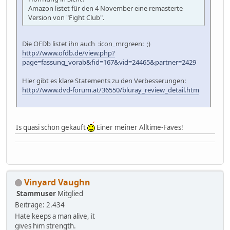
Amazon listet für den 4 November eine remasterte
Version von "Fight Club".
Die OFDb listet ihn auch :icon_mrgreen: ;)
http://www.ofdb.de/view.php?
page=fassung_vorab&fid=167&vid=24465&partner=2429
Hier gibt es klare Statements zu den Verbesserungen:
http://www.dvd-forum.at/36550/bluray_review_detail.htm
Is quasi schon gekauft
Einer meiner Alltime-Faves!
Vinyard Vaughn
Stammuser
Mitglied
Beiträge: 2.434
Hate keeps a man alive, it
gives him strength.