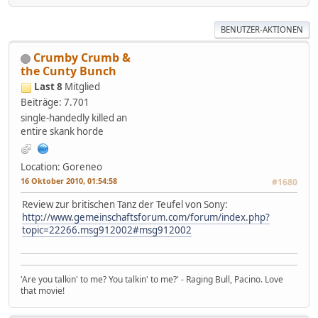
BENUTZER-AKTIONEN
Crumby Crumb &
the Cunty Bunch
Last 8
Mitglied
Beiträge: 7.701
single-handedly killed an
entire skank horde
Location: Goreneo
16 Oktober 2010, 01:54:58
#1680
Review zur britischen Tanz der Teufel von Sony:
http://www.gemeinschaftsforum.com/forum/index.php?
topic=22266.msg912002#msg912002
'Are you talkin' to me? You talkin' to me?' - Raging Bull, Pacino. Love
that movie!