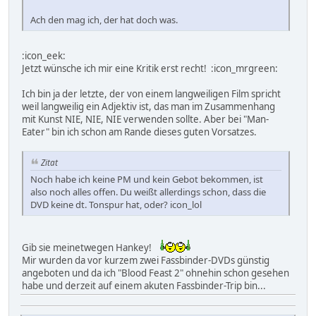
Ach den mag ich, der hat doch was.
:icon_eek:
Jetzt wünsche ich mir eine Kritik erst recht! :icon_mrgreen:
Ich bin ja der letzte, der von einem langweiligen Film spricht
weil langweilig ein Adjektiv ist, das man im Zusammenhang
mit Kunst NIE, NIE, NIE verwenden sollte. Aber bei "Man-
Eater" bin ich schon am Rande dieses guten Vorsatzes.
Zitat
Noch habe ich keine PM und kein Gebot bekommen, ist
also noch alles offen. Du weißt allerdings schon, dass die
DVD keine dt. Tonspur hat, oder? icon_lol
Gib sie meinetwegen Hankey!
Mir wurden da vor kurzem zwei Fassbinder-DVDs günstig
angeboten und da ich "Blood Feast 2" ohnehin schon gesehen
habe und derzeit auf einem akuten Fassbinder-Trip bin...