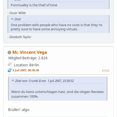
Punctuality is the thief of time
-
Oscar Wilde
Zitat
One problem with people who have no vices is that they're
pretty sure to have some annoying virtues.
-
Elizabeth Taylor
Mr. Vincent Vega
Mitglied
Beiträge: 2.826
Location: Berlin
3 Juli 2007, 00:36:38
#306
Zitat von: Crumb B am 1 Juli 2007, 23:30:52
Wenn du keins unterschlagen hast, sind die obigen Reviews
zusammen 100%.
Brüller! :algo: