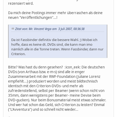
rezensiert wird.
Da mich deine Postings immer mehr überraschen als deine
neuen "Veröffentlichungen"...!
Zitat von: Mr. Vincent Vega am 3 Juli 2007, 00:36:38
Da ist Fassbinder definitiv die bessere Wahl. ;) Wobei ich
hoffe, dass es keine dt. DVDs sind, die kann man imo
nämlich alle in die Tonne treten. Wenn Fassbinder, dann nur
Criterion.
Bitte? Was hast du denn gesehen? :icon_eek: Die deutschen
DVDs (von Arthaus bzw. e-m-s) sind alle in enger
Zusammenarbeit mit der RWF-Foundation (Juliane Lorenz
empfiehlt...) produziert worden und meist bildtechnisch
identisch mit den Criterion-DVDs- und mehr als
zufriedenstellend, selbst per Beamer (wenn schon nicht von
35mm, dann wenigstens per Beamer- meine Devise beim
DVD-gucken). Nur beim Bonusmaterial meist etwas schmaler.
Und wer hat schon das Geld, sich Criterion zu leisten? Einmal
("L'Avventura") und so schnell nicht wieder...