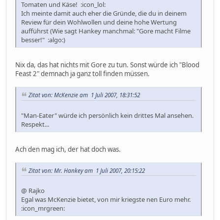
Tomaten und Käse! :icon_lol:
Ich meinte damit auch eher die Gründe, die du in deinem
Review für dein Wohlwollen und deine hohe Wertung
aufführst (Wie sagt Hankey manchmal: "Gore macht Filme
besser!" :algo:)
Nix da, das hat nichts mit Gore zu tun. Sonst würde ich "Blood
Feast 2" demnach ja ganz toll finden müssen.
Zitat von: McKenzie am 1 Juli 2007, 18:31:52
"Man-Eater" würde ich persönlich kein drittes Mal ansehen.
Respekt...
Ach den mag ich, der hat doch was.
Zitat von: Mr. Hankey am 1 Juli 2007, 20:15:22
@ Rajko
Egal was McKenzie bietet, von mir kriegste nen Euro mehr.
:icon_mrgreen: