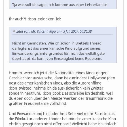
Tja was soll ich sagen, ich komme aus einer Lehrerfamilie
Ihr auch?! :icon_eek: :icon_lol:
Zitat von: Mr. Vincent Vega am 3 Juli 2007, 00:36:38
Nicht im Geringsten. Wie ich schon in Bretzels Thread
darlegte, ist das amerikanische Kino aufgrund seines
Einwanderungshintergrundes für mich das vielfältigste
überhaupt, da kann von Einseitigkeit keine Rede sein.
Hmmm- wenn ich jetzt die Nationalität eines Kinos gegen
Geschlechter austausche, dann ist zumindest Hollywood (den
Rest des amerikanischen Kinos, also die Autorenfilme
:icon_twisted: nehme ich da aus) sicherlich kein Zwitter
sondern neutrum. :icon_cool: Das schreibe ich deshalb, weil
du eben doch über den Meisterwerken der Traumfabrik die
größten Freudentänze vollführst.
Und Einwanderung hin- oder her: Sehr viel mehr Facetten als
die Filmkultur anderer Länder hat mir das amerikanische Kino
ehrlich gesagt noch nicht offenbart! Vielleicht habe ich einfach