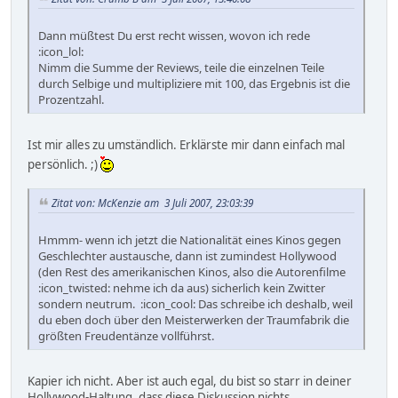
Dann müßtest Du erst recht wissen, wovon ich rede
:icon_lol:
Nimm die Summe der Reviews, teile die einzelnen Teile
durch Selbige und multipliziere mit 100, das Ergebnis ist die
Prozentzahl.
Ist mir alles zu umständlich. Erklärste mir dann einfach mal
persönlich. ;)
Zitat von: McKenzie am 3 Juli 2007, 23:03:39
Hmmm- wenn ich jetzt die Nationalität eines Kinos gegen
Geschlechter austausche, dann ist zumindest Hollywood
(den Rest des amerikanischen Kinos, also die Autorenfilme
:icon_twisted: nehme ich da aus) sicherlich kein Zwitter
sondern neutrum. :icon_cool: Das schreibe ich deshalb, weil
du eben doch über den Meisterwerken der Traumfabrik die
größten Freudentänze vollführst.
Kapier ich nicht. Aber ist auch egal, du bist so starr in deiner
Hollywood-Haltung, dass diese Diskussion nichts