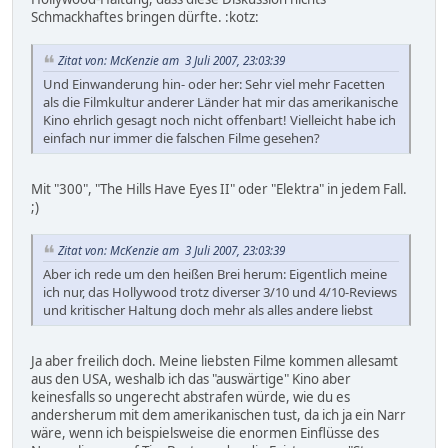
Schmackhaftes bringen dürfte. :kotz:
Zitat von: McKenzie am 3 Juli 2007, 23:03:39
Und Einwanderung hin- oder her: Sehr viel mehr Facetten
als die Filmkultur anderer Länder hat mir das amerikanische
Kino ehrlich gesagt noch nicht offenbart! Vielleicht habe ich
einfach nur immer die falschen Filme gesehen?
Mit "300", "The Hills Have Eyes II" oder "Elektra" in jedem Fall.
;)
Zitat von: McKenzie am 3 Juli 2007, 23:03:39
Aber ich rede um den heißen Brei herum: Eigentlich meine
ich nur, das Hollywood trotz diverser 3/10 und 4/10-Reviews
und kritischer Haltung doch mehr als alles andere liebst
Ja aber freilich doch. Meine liebsten Filme kommen allesamt
aus den USA, weshalb ich das "auswärtige" Kino aber
keinesfalls so ungerecht abstrafen würde, wie du es
andersherum mit dem amerikanischen tust, da ich ja ein Narr
wäre, wenn ich beispielsweise die enormen Einflüsse des