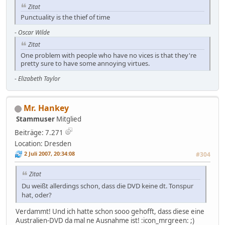
Zitat
Punctuality is the thief of time
-
Oscar Wilde
Zitat
One problem with people who have no vices is that they're
pretty sure to have some annoying virtues.
-
Elizabeth Taylor
Mr. Hankey
Stammuser
Mitglied
Beiträge: 7.271
Location: Dresden
2 Juli 2007, 20:34:08
#304
Zitat
Du weißt allerdings schon, dass die DVD keine dt. Tonspur
hat, oder?
Verdammt! Und ich hatte schon sooo gehofft, dass diese eine
Australien-DVD da mal ne Ausnahme ist! :icon_mrgreen: ;)