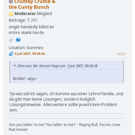
Crumby Crumb &
the Cunty Bunch
Moderator
Mitglied
Beiträge: 7.701
single-handedly killed an
entire skank horde
Location: Goreneo
3 Juli 2007, 00:58:46
#307
Zitat von: Mr. Vincent Vega am 3 Juli 2007, 00:36:38
Brüller! :algo:
Tja was soll ich sagen, ich komme aus einer Lehrerfamilie, und
da gibt man keine Lösungen, sondern lediglich
Lösungshinweise. Alles weitere sollte ja wohl kein Problem
sein.
'Are you talkin' to me? You talkin' to me?' - Raging Bull, Pacino. Love
that movie!