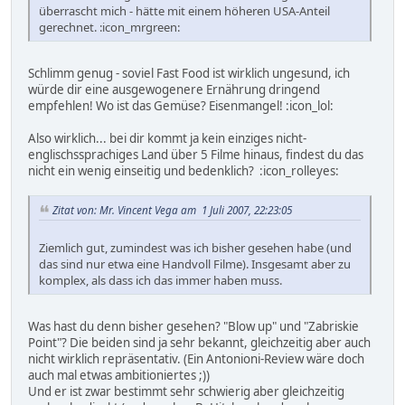
überrascht mich - hätte mit einem höheren USA-Anteil
gerechnet. :icon_mrgreen:
Schlimm genug - soviel Fast Food ist wirklich ungesund, ich
würde dir eine ausgewogenere Ernährung dringend
empfehlen! Wo ist das Gemüse? Eisenmangel! :icon_lol:
Also wirklich... bei dir kommt ja kein einziges nicht-
englischssprachiges Land über 5 Filme hinaus, findest du das
nicht ein wenig einseitig und bedenklich? :icon_rolleyes:
Zitat von: Mr. Vincent Vega am 1 Juli 2007, 22:23:05
Ziemlich gut, zumindest was ich bisher gesehen habe (und
das sind nur etwa eine Handvoll Filme). Insgesamt aber zu
komplex, als dass ich das immer haben muss.
Was hast du denn bisher gesehen? "Blow up" und "Zabriskie
Point"? Die beiden sind ja sehr bekannt, gleichzeitig aber auch
nicht wirklich repräsentativ. (Ein Antonioni-Review wäre doch
auch mal etwas ambitioniertes ;))
Und er ist zwar bestimmt sehr schwierig aber gleichzeitig