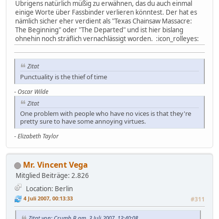
Übrigens natürlich müßig zu erwähnen, das du auch einmal
einige Worte über Fassbinder verlieren könntest. Der hat es
nämlich sicher eher verdient als "Texas Chainsaw Massacre:
The Beginning" oder "The Departed" und ist hier bislang
ohnehin noch sträflich vernachlässigt worden. :icon_rolleyes:
Zitat
Punctuality is the thief of time
-
Oscar Wilde
Zitat
One problem with people who have no vices is that they're
pretty sure to have some annoying virtues.
-
Elizabeth Taylor
Mr. Vincent Vega
Mitglied
Beiträge: 2.826
Location: Berlin
4 Juli 2007, 00:13:33
#311
Zitat von: Crumb B am 3 Juli 2007, 13:40:08