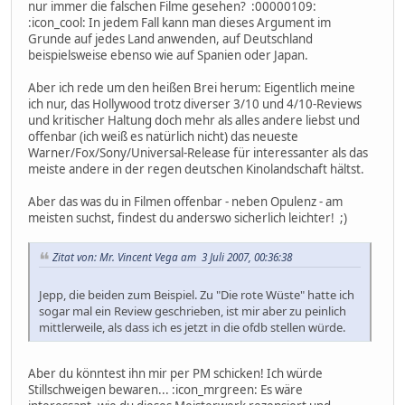
nur immer die falschen Filme gesehen? :00000109:
:icon_cool: In jedem Fall kann man dieses Argument im
Grunde auf jedes Land anwenden, auf Deutschland
beispielsweise ebenso wie auf Spanien oder Japan.
Aber ich rede um den heißen Brei herum: Eigentlich meine
ich nur, das Hollywood trotz diverser 3/10 und 4/10-Reviews
und kritischer Haltung doch mehr als alles andere liebst und
offenbar (ich weiß es natürlich nicht) das neueste
Warner/Fox/Sony/Universal-Release für interessanter als das
meiste andere in der regen deutschen Kinolandschaft hältst.
Aber das was du in Filmen offenbar - neben Opulenz - am
meisten suchst, findest du anderswo sicherlich leichter! ;)
Zitat von: Mr. Vincent Vega am 3 Juli 2007, 00:36:38
Jepp, die beiden zum Beispiel. Zu "Die rote Wüste" hatte ich
sogar mal ein Review geschrieben, ist mir aber zu peinlich
mittlerweile, als dass ich es jetzt in die ofdb stellen würde.
Aber du könntest ihn mir per PM schicken! Ich würde
Stillschweigen bewaren... :icon_mrgreen: Es wäre