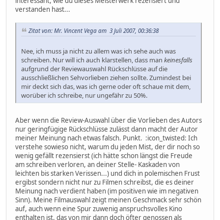
interessant, wie du dieses Meisterwerk rezensiert und
verstanden hast...
Zitat von: Mr. Vincent Vega am 3 Juli 2007, 00:36:38
Nee, ich muss ja nicht zu allem was ich sehe auch was
schreiben. Nur will ich auch klarstellen, dass man
keinesfalls
aufgrund der Reviewauswahl Rückschlüsse auf die
ausschließlichen Sehvorlieben ziehen sollte. Zumindest bei
mir deckt sich das, was ich gerne oder oft schaue mit dem,
worüber ich schreibe, nur ungefähr zu 50%.
Aber wenn die Review-Auswahl über die Vorlieben des Autors
nur geringfügige Rückschlüsse zulässt dann macht der Autor
meiner Meinung nach etwas falsch. Punkt. :icon_twisted: Ich
verstehe sowieso nicht, warum du jeden Mist, der dir noch so
wenig gefällt rezensierst (ich hätte schon längst die Freude
am schreiben verloren, an deiner Stelle- Kaskaden von
leichten bis starken Verissen...) und dich in polemischen Frust
ergibst sondern nicht nur zu Filmen schreibst, die es deiner
Meinung nach verdient haben (im positiven wie im negativen
Sinn). Meine Filmauswahl zeigt meinen Geschmack sehr schön
auf, auch wenn eine Spur zuwenig anspruchsvolles Kino
enthalten ist, das von mir dann doch öfter genossen als