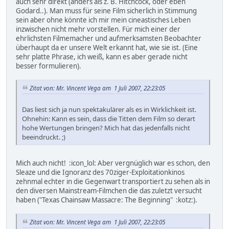
auch sehr direkt (anders als z. B. Hitchcock, oder eben
Godard..). Man muss für seine Film sicherlich in Stimmung
sein aber ohne könnte ich mir mein cineastisches Leben
inzwischen nicht mehr vorstellen. Für mich einer der
ehrlichsten Filmemacher und aufmerksamsten Beobachter
überhaupt da er unsere Welt erkannt hat, wie sie ist. (Eine
sehr platte Phrase, ich weiß, kann es aber gerade nicht
besser formulieren).
Zitat von: Mr. Vincent Vega am 1 Juli 2007, 22:23:05
Das liest sich ja nun spektakulärer als es in Wirklichkeit ist.
Ohnehin: Kann es sein, dass die Titten dem Film so derart
hohe Wertungen bringen? Mich hat das jedenfalls nicht
beeindruckt. ;)
Mich auch nicht! :icon_lol: Aber vergnüglich war es schon, den
Sleaze und die Ignoranz des 70ziger-Exploitationkinos
zehnmal echter in die Gegenwart transportiert zu sehen als in
den diversen Mainstream-Filmchen die das zuletzt versucht
haben ("Texas Chainsaw Massacre: The Beginning" :kotz:).
Zitat von: Mr. Vincent Vega am 1 Juli 2007, 22:23:05