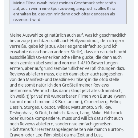
Meine Filmauswahl zeigt meinen Geschmack sehr schön
auf, auch wenn eine Spur zuwenig anspruchsvolles Kino
enthalten ist, das von mir dann doch öfter genossen als
rezensiert wird.
Meine Auswahl zeigt natürlich auch auf, was ich geschmacklich
bevorzuge (und dazu zählt auch Hollywoodmüll, den ich gern
verreiße, gebe ich ja zu). Aber es ganz einfach so (und ich
erwähnte das schon an anderer Stelle), dass ich natürlich nicht
ausschließlich US-amerikanische Filme gucke, die dann auch
noch ziemlich übel sind und von mir 1-4/10-Bewertungen
ernten, aber aufgrund semiberuflicher Verpflichtungen dazu
Reviews abliefern muss, die ich dann eben auch (abgesehen
von den Manifest- und Deadline-Kritiken) in die ofdb stelle
und die somit natürlich den Großteil meiner Reviews
bestimmen. Wenn ich das dann (klingt jetzt alles dramatisch,
ich weiß ;)) 'privat' mit wunderbaren Filmen von Bunuel (wann
kommt endlich meine UK-Box :anime:), Cronenberg, Fellini,
Dassin, Sturges, Clouzot, Wilder, Matsumoto, Sirk, Ray,
Teshigahara, Ki-Duk, Lubitsch, Kazan, Lang, Miike, Hitchcock
oder Kuroda kompensiere, muss und will ich dazu nicht auch
noch Reviews abliefern, sondern sie einfach genießen.
Höchstens für Herzensangelegenheiten wie manch Burton-,
Craven- oder Lee-Film bleibt da mal Zeit und Lust.