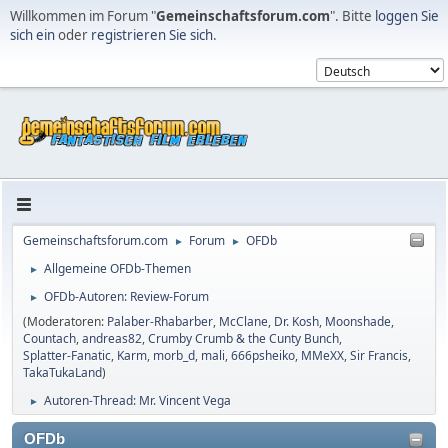
Willkommen im Forum "
Gemeinschaftsforum.com
". Bitte
loggen Sie
sich ein
oder
registrieren Sie sich
.
Gemeinschaftsforum.com
Forum
OFDb
►
►
Allgemeine OFDb-Themen
►
OFDb-Autoren: Review-Forum
►
(Moderatoren:
Palaber-Rhabarber
,
McClane
,
Dr. Kosh
,
Moonshade
,
Countach
,
andreas82
,
Crumby Crumb & the Cunty Bunch
,
Splatter-Fanatic
,
Karm
,
morb_d
,
mali
,
666psheiko
,
MMeXX
,
Sir Francis
,
TakaTukaLand
)
Autoren-Thread: Mr. Vincent Vega
►
OFDb