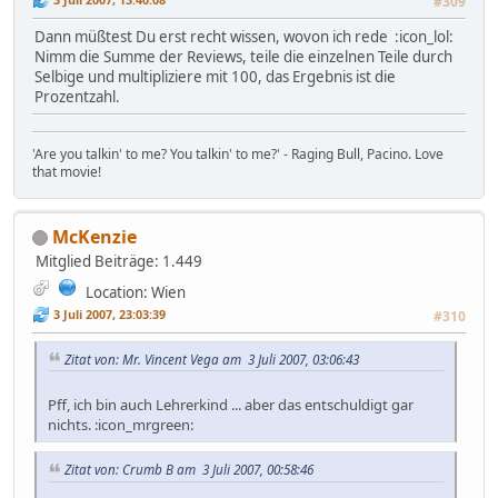
#309
Dann müßtest Du erst recht wissen, wovon ich rede :icon_lol:
Nimm die Summe der Reviews, teile die einzelnen Teile durch
Selbige und multipliziere mit 100, das Ergebnis ist die
Prozentzahl.
'Are you talkin' to me? You talkin' to me?' - Raging Bull, Pacino. Love
that movie!
McKenzie
Mitglied
Beiträge: 1.449
Location: Wien
3 Juli 2007, 23:03:39
#310
Zitat von: Mr. Vincent Vega am 3 Juli 2007, 03:06:43
Pff, ich bin auch Lehrerkind ... aber das entschuldigt gar
nichts. :icon_mrgreen:
Zitat von: Crumb B am 3 Juli 2007, 00:58:46