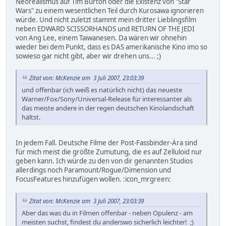
Neorealismus auf Tim Burton oder die Existenz von "Star
Wars" zu einem wesentlichen Teil durch Kurosawa ignorieren
würde. Und nicht zuletzt stammt mein dritter Lieblingsfilm
neben EDWARD SCISSORHANDS und RETURN OF THE JEDI
von Ang Lee, einem Taiwanesen. Da wären wir ohnehin
wieder bei dem Punkt, dass es DAS amerikanische Kino imo so
sowieso gar nicht gibt, aber wir drehen uns... ;)
Zitat von: McKenzie am 3 Juli 2007, 23:03:39
und offenbar (ich weiß es natürlich nicht) das neueste
Warner/Fox/Sony/Universal-Release für interessanter als
das meiste andere in der regen deutschen Kinolandschaft
hältst.
In jedem Fall. Deutsche Filme der Post-Fassbinder-Ära sind
für mich meist die größte Zumutung, die es auf Zelluloid nur
geben kann. Ich würde zu den von dir genannten Studios
allerdings noch Paramount/Rogue/Dimension und
FocusFeatures hinzufügen wollen. :icon_mrgreen:
Zitat von: McKenzie am 3 Juli 2007, 23:03:39
Aber das was du in Filmen offenbar - neben Opulenz - am
meisten suchst, findest du anderswo sicherlich leichter! ;)