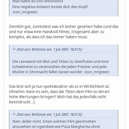
?
Was hältst du von Antonioni
Eine negative Antwort kostet dich den Kopf!
:icon_mrgreen:
Ziemlich gut, zumindest was ich bisher gesehen habe (und das
sind nur etwa eine Handvoll Filme). Insgesamt aber zu
komplex, als dass ich das immer haben muss.
Zitat von: McKenzie am 1 Juli 2007, 18:31:52
Die Leinwand mit Blut und Titten zu überfluten und eine
Schweinerei zu veranstalten die jeden Priester und jede
Mutter in Ohnmacht fallen lassen würde! :icon_mrgreen:
Das liest sich ja nun spektakulärer als es in Wirklichkeit ist.
Ohnehin: Kann es sein, dass die Titten dem Film so derart
hohe Wertungen bringen? Mich hat das jedenfalls nicht
beeindruckt. ;)
Zitat von: McKenzie am 1 Juli 2007, 18:31:52
Nein, leider nicht. Einen solchen Film geschnitten
anzusehen ist irgendwie wie Pizza Margherita ohne