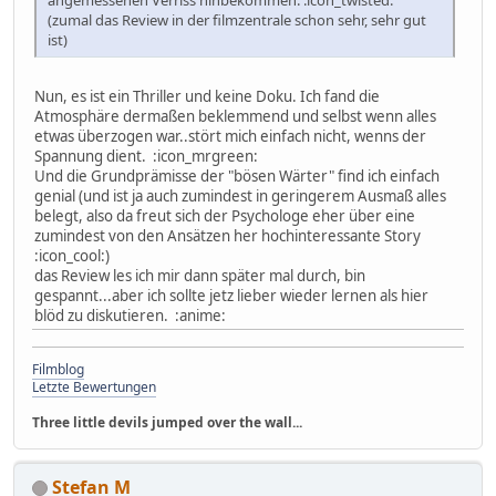
(zumal das Review in der filmzentrale schon sehr, sehr gut
ist)
Nun, es ist ein Thriller und keine Doku. Ich fand die
Atmosphäre dermaßen beklemmend und selbst wenn alles
etwas überzogen war..stört mich einfach nicht, wenns der
Spannung dient. :icon_mrgreen:
Und die Grundprämisse der "bösen Wärter" find ich einfach
genial (und ist ja auch zumindest in geringerem Ausmaß alles
belegt, also da freut sich der Psychologe eher über eine
zumindest von den Ansätzen her hochinteressante Story
:icon_cool:)
das Review les ich mir dann später mal durch, bin
gespannt...aber ich sollte jetz lieber wieder lernen als hier
blöd zu diskutieren. :anime:
Filmblog
Letzte Bewertungen
Three little devils jumped over the wall...
Stefan M