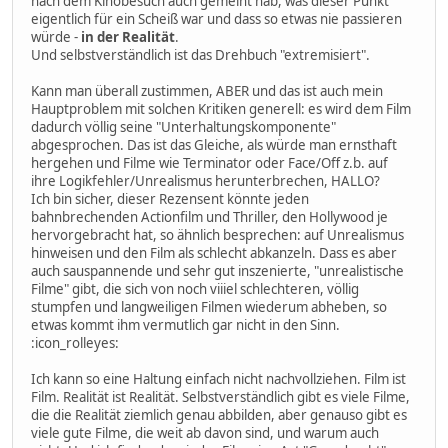
nach dem Kinobesuch auch gemeint hab, was dieser Punkt
eigentlich für ein Scheiß war und dass so etwas nie passieren
würde -
in der Realität
.
Und selbstverständlich ist das Drehbuch "extremisiert".
Kann man überall zustimmen, ABER und das ist auch mein
Hauptproblem mit solchen Kritiken generell: es wird dem Film
dadurch völlig seine "Unterhaltungskomponente"
abgesprochen. Das ist das Gleiche, als würde man ernsthaft
hergehen und Filme wie Terminator oder Face/Off z.b. auf
ihre Logikfehler/Unrealismus herunterbrechen, HALLO?
Ich bin sicher, dieser Rezensent könnte jeden
bahnbrechenden Actionfilm und Thriller, den Hollywood je
hervorgebracht hat, so ähnlich besprechen: auf Unrealismus
hinweisen und den Film als schlecht abkanzeln. Dass es aber
auch sauspannende und sehr gut inszenierte, "unrealistische
Filme" gibt, die sich von noch viiiel schlechteren, völlig
stumpfen und langweiligen Filmen wiederum abheben, so
etwas kommt ihm vermutlich gar nicht in den Sinn.
:icon_rolleyes:
Ich kann so eine Haltung einfach nicht nachvollziehen. Film ist
Film. Realität ist Realität. Selbstverständlich gibt es viele Filme,
die die Realität ziemlich genau abbilden, aber genauso gibt es
viele gute Filme, die weit ab davon sind, und warum auch