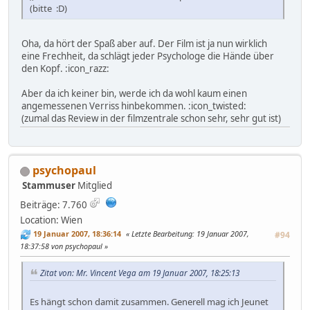
(bitte :D)
Oha, da hört der Spaß aber auf. Der Film ist ja nun wirklich
eine Frechheit, da schlägt jeder Psychologe die Hände über
den Kopf. :icon_razz:
Aber da ich keiner bin, werde ich da wohl kaum einen
angemessenen Verriss hinbekommen. :icon_twisted:
(zumal das Review in der filmzentrale schon sehr, sehr gut ist)
psychopaul
Stammuser
Mitglied
Beiträge: 7.760
Location: Wien
19 Januar 2007, 18:36:14
Letzte Bearbeitung
: 19 Januar 2007,
#94
18:37:58 von psychopaul
Zitat von: Mr. Vincent Vega am 19 Januar 2007, 18:25:13
Es hängt schon damit zusammen. Generell mag ich Jeunet