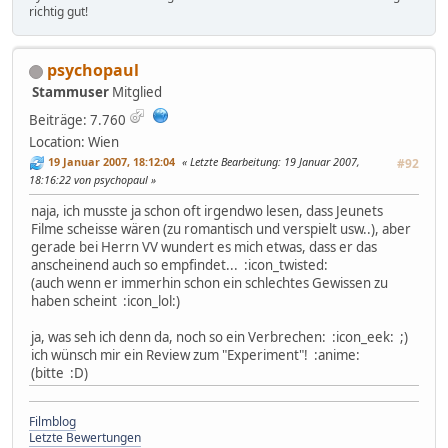
richtig gut!
psychopaul
Stammuser
Mitglied
Beiträge: 7.760
Location: Wien
19 Januar 2007, 18:12:04
Letzte Bearbeitung
: 19 Januar 2007,
#92
18:16:22 von psychopaul
naja, ich musste ja schon oft irgendwo lesen, dass Jeunets
Filme scheisse wären (zu romantisch und verspielt usw..), aber
gerade bei Herrn VV wundert es mich etwas, dass er das
anscheinend auch so empfindet... :icon_twisted:
(auch wenn er immerhin schon ein schlechtes Gewissen zu
haben scheint :icon_lol:)
ja, was seh ich denn da, noch so ein Verbrechen: :icon_eek: ;)
ich wünsch mir ein Review zum "Experiment"! :anime:
(bitte :D)
Filmblog
Letzte Bewertungen