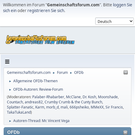
Willkommen im Forum "
Gemeinschaftsforum.com
". Bitte
loggen Sie
sich ein
oder
registrieren Sie sich
.
Gemeinschaftsforum.com
Forum
OFDb
►
►
Allgemeine OFDb-Themen
►
OFDb-Autoren: Review-Forum
►
(Moderatoren:
Palaber-Rhabarber
,
McClane
,
Dr. Kosh
,
Moonshade
,
Countach
,
andreas82
,
Crumby Crumb & the Cunty Bunch
,
Splatter-Fanatic
,
Karm
,
morb_d
,
mali
,
666psheiko
,
MMeXX
,
Sir Francis
,
TakaTukaLand
)
Autoren-Thread: Mr. Vincent Vega
►
OFDb