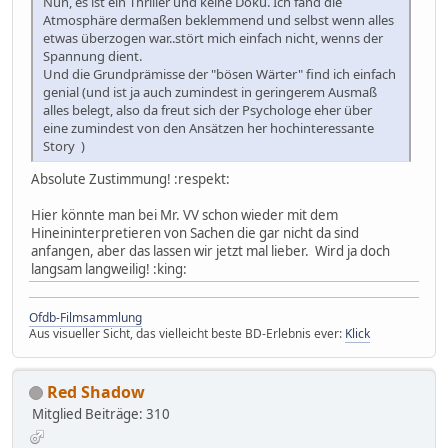
Nun, es ist ein Thriller und keine Doku. Ich fand die
Atmosphäre dermaßen beklemmend und selbst wenn alles
etwas überzogen war..stört mich einfach nicht, wenns der
Spannung dient.
Und die Grundprämisse der "bösen Wärter" find ich einfach
genial (und ist ja auch zumindest in geringerem Ausmaß
alles belegt, also da freut sich der Psychologe eher über
eine zumindest von den Ansätzen her hochinteressante
Story )
Absolute Zustimmung! :respekt:
Hier könnte man bei Mr. VV schon wieder mit dem
Hineininterpretieren von Sachen die gar nicht da sind
anfangen, aber das lassen wir jetzt mal lieber. Wird ja doch
langsam langweilig! :king:
Ofdb-Filmsammlung
Aus visueller Sicht, das vielleicht beste BD-Erlebnis ever:
Klick
Red Shadow
Mitglied
Beiträge: 310