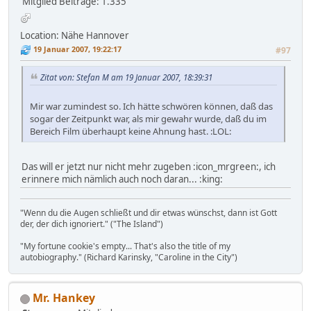
Mitglied
Beiträge: 1.335
Location: Nähe Hannover
19 Januar 2007, 19:22:17
#97
Zitat von: Stefan M am 19 Januar 2007, 18:39:31
Mir war zumindest so. Ich hätte schwören können, daß das
sogar der Zeitpunkt war, als mir gewahr wurde, daß du im
Bereich Film überhaupt keine Ahnung hast. :LOL:
Das will er jetzt nur nicht mehr zugeben :icon_mrgreen:, ich
erinnere mich nämlich auch noch daran... :king:
"Wenn du die Augen schließt und dir etwas wünschst, dann ist Gott
der, der dich ignoriert." ("The Island")
"My fortune cookie's empty... That's also the title of my
autobiography." (Richard Karinsky, "Caroline in the City")
Mr. Hankey