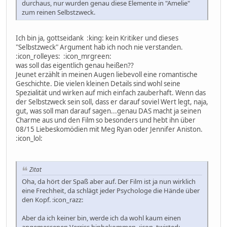
durchaus, nur wurden genau diese Elemente in "Amelie"
zum reinen Selbstzweck.
Ich bin ja, gottseidank :king: kein Kritiker und dieses
"Selbstzweck" Argument hab ich noch nie verstanden.
:icon_rolleyes: :icon_mrgreen:
was soll das eigentlich genau heißen??
Jeunet erzählt in meinen Augen liebevoll eine romantische
Geschichte. Die vielen kleinen Details sind wohl seine
Spezialität und wirken auf mich einfach zauberhaft. Wenn das
der Selbstzweck sein soll, dass er darauf soviel Wert legt, naja,
gut, was soll man darauf sagen...genau DAS macht ja seinen
Charme aus und den Film so besonders und hebt ihn über
08/15 Liebeskomödien mit Meg Ryan oder Jennifer Aniston.
:icon_lol:
Zitat
Oha, da hört der Spaß aber auf. Der Film ist ja nun wirklich
eine Frechheit, da schlägt jeder Psychologe die Hände über
den Kopf. :icon_razz:
Aber da ich keiner bin, werde ich da wohl kaum einen
angemessenen Verriss hinbekommen. :icon_twisted: