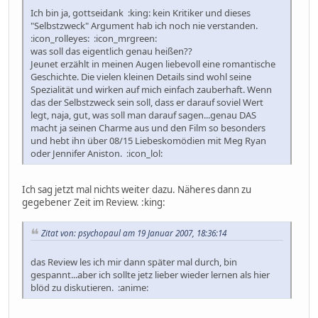
Ich bin ja, gottseidank :king: kein Kritiker und dieses
"Selbstzweck" Argument hab ich noch nie verstanden.
:icon_rolleyes: :icon_mrgreen:
was soll das eigentlich genau heißen??
Jeunet erzählt in meinen Augen liebevoll eine romantische
Geschichte. Die vielen kleinen Details sind wohl seine
Spezialität und wirken auf mich einfach zauberhaft. Wenn
das der Selbstzweck sein soll, dass er darauf soviel Wert
legt, naja, gut, was soll man darauf sagen...genau DAS
macht ja seinen Charme aus und den Film so besonders
und hebt ihn über 08/15 Liebeskomödien mit Meg Ryan
oder Jennifer Aniston. :icon_lol:
Ich sag jetzt mal nichts weiter dazu. Näheres dann zu
gegebener Zeit im Review. :king:
Zitat von: psychopaul am 19 Januar 2007, 18:36:14
das Review les ich mir dann später mal durch, bin
gespannt...aber ich sollte jetz lieber wieder lernen als hier
blöd zu diskutieren. :anime: