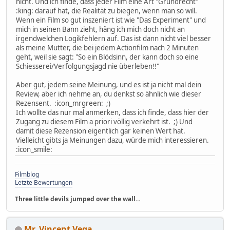
nicht. Und ich finde, dass jeder Film eine Art "Grundrecht"
:king: darauf hat, die Realität zu biegen, wenn man so will.
Wenn ein Film so gut inszeniert ist wie "Das Experiment" und
mich in seinen Bann zieht, häng ich mich doch nicht an
irgendwelchen Logikfehlern auf. Das ist dann nicht viel besser
als meine Mutter, die bei jedem Actionfilm nach 2 Minuten
geht, weil sie sagt: "So ein Blödsinn, der kann doch so eine
Schiesserei/Verfolgungsjagd nie überleben!!"
Aber gut, jedem seine Meinung, und es ist ja nicht mal dein
Review, aber ich nehme an, du denkst so ähnlich wie dieser
Rezensent. :icon_mrgreen: ;)
Ich wollte das nur mal anmerken, dass ich finde, dass hier der
Zugang zu diesem Film a priori völlig verkehrt ist. ;) Und
damit diese Rezension eigentlich gar keinen Wert hat.
Vielleicht gibts ja Meinungen dazu, würde mich interessieren.
:icon_smile:
Filmblog
Letzte Bewertungen
Three little devils jumped over the wall...
Mr. Vincent Vega