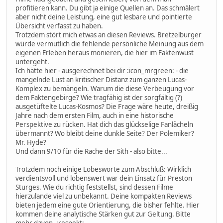
profitieren kann. Du gibt ja einige Quellen an. Das schmälert
aber nicht deine Leistung, eine gut lesbare und pointierte
Übersicht verfasst zu haben.
Trotzdem stört mich etwas an diesen Reviews. Bretzelburger
würde vermutlich die fehlende persönliche Meinung aus dem
eigenen Erleben heraus monieren, die hier im Faktenwust
untergeht.
Ich hätte hier - ausgerechnet bei dir :icon_mrgreen: - die
mangelnde Lust an kritischer Distanz zum ganzen Lucas-
Komplex zu bemängeln. Warum die diese Verbeugung vor
dem Faktengebirge? Wie tragfähig ist der sorgfältig (?)
ausgetüftelte Lucas-Kosmos? Die Frage wäre heute, dreißig
Jahre nach dem ersten Film, auch in eine historische
Perspektive zu rücken. Hat dich das glückselige Fanlächeln
übermannt? Wo bleibt deine dunkle Seite? Der Polemiker?
Mr. Hyde?
Und dann 9/10 für die Rache der Sith - also bitte...
Trotzdem noch einige Lobesworte zum Abschluß: Wirklich
verdientsvoll und lobenswert war dein Einsatz für Preston
Sturges. Wie du richtig feststellst, sind dessen Filme
hierzulande viel zu unbekannt. Deine kompakten Reviews
bieten jedem eine gute Orientierung, die bisher fehlte. Hier
kommen deine analytische Stärken gut zur Geltung. Bitte
mehr davon. :respekt: