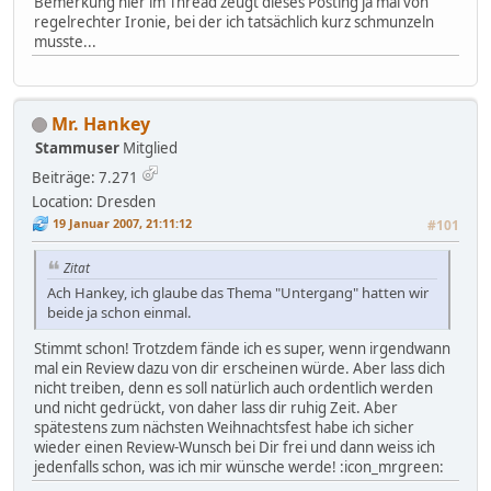
Bemerkung hier im Thread zeugt dieses Posting ja mal von
regelrechter Ironie, bei der ich tatsächlich kurz schmunzeln
musste...
Mr. Hankey
Stammuser
Mitglied
Beiträge: 7.271
Location: Dresden
19 Januar 2007, 21:11:12
#101
Zitat
Ach Hankey, ich glaube das Thema "Untergang" hatten wir
beide ja schon einmal.
Stimmt schon! Trotzdem fände ich es super, wenn irgendwann
mal ein Review dazu von dir erscheinen würde. Aber lass dich
nicht treiben, denn es soll natürlich auch ordentlich werden
und nicht gedrückt, von daher lass dir ruhig Zeit. Aber
spätestens zum nächsten Weihnachtsfest habe ich sicher
wieder einen Review-Wunsch bei Dir frei und dann weiss ich
jedenfalls schon, was ich mir wünsche werde! :icon_mrgreen: