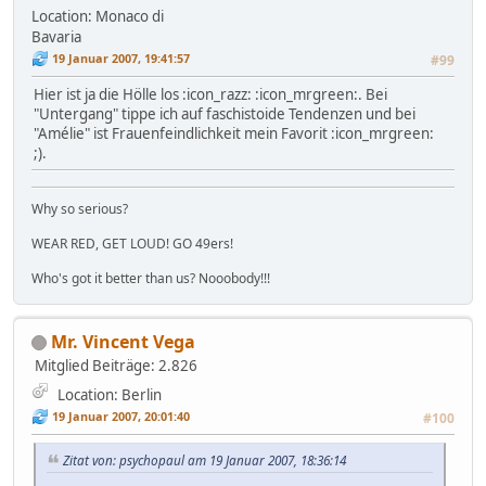
Location: Monaco di
Bavaria
19 Januar 2007, 19:41:57
#99
Hier ist ja die Hölle los :icon_razz: :icon_mrgreen:. Bei
"Untergang" tippe ich auf faschistoide Tendenzen und bei
"Amélie" ist Frauenfeindlichkeit mein Favorit :icon_mrgreen:
;).
Why so serious?
WEAR RED, GET LOUD! GO 49ers!
Who's got it better than us? Nooobody!!!
Mr. Vincent Vega
Mitglied
Beiträge: 2.826
Location: Berlin
19 Januar 2007, 20:01:40
#100
Zitat von: psychopaul am 19 Januar 2007, 18:36:14