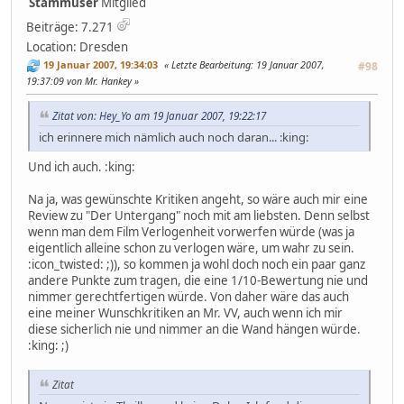
Stammuser
Mitglied
Beiträge: 7.271
Location: Dresden
19 Januar 2007, 19:34:03
Letzte Bearbeitung
: 19 Januar 2007,
#98
19:37:09 von Mr. Hankey
Zitat von: Hey_Yo am 19 Januar 2007, 19:22:17
ich erinnere mich nämlich auch noch daran... :king:
Und ich auch. :king:
Na ja, was gewünschte Kritiken angeht, so wäre auch mir eine
Review zu "Der Untergang" noch mit am liebsten. Denn selbst
wenn man dem Film Verlogenheit vorwerfen würde (was ja
eigentlich alleine schon zu verlogen wäre, um wahr zu sein.
:icon_twisted: ;)), so kommen ja wohl doch noch ein paar ganz
andere Punkte zum tragen, die eine 1/10-Bewertung nie und
nimmer gerechtfertigen würde. Von daher wäre das auch
eine meiner Wunschkritiken an Mr. VV, auch wenn ich mir
diese sicherlich nie und nimmer an die Wand hängen würde.
:king: ;)
Zitat