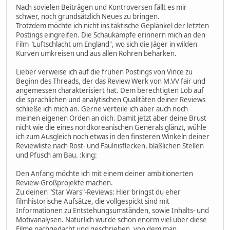
Nach sovielen Beiträgen und Kontroversen fällt es mir
schwer, noch grundsätzlich Neues zu bringen.
Trotzdem möchte ich nicht ins taktische Geplänkel der letzten
Postings eingreifen. Die Schaukämpfe erinnern mich an den
Film "Luftschlacht um England", wo sich die Jäger in wilden
Kurven umkreisen und aus allen Rohren beharken.
Lieber verweise ich auf die frühen Postings von Vince zu
Beginn des Threads, der das Review Werk von M.VV fair und
angemessen charakterisiert hat. Dem berechtigten Lob auf
die sprachlichen und analytischen Qualitäten deiner Reviews
schließe ich mich an. Gerne verteile ich aber auch noch
meinen eigenen Orden an dich. Damit jetzt aber deine Brust
nicht wie die eines nordkoreanischen Generals glänzt, wühle
ich zum Ausgleich noch etwas in den finsteren Winkeln deiner
Reviewliste nach Rost- und Fäulnisflecken, bläßlichen Stellen
und Pfusch am Bau. :king:
Den Anfang möchte ich mit einem deiner ambitionerten
Review-Großprojekte machen.
Zu deinen "Star Wars"-Reviews: Hier bringst du eher
filmhistorische Aufsätze, die vollgespickt sind mit
Informationen zu Entstehungsumständen, sowie Inhalts- und
Motivanalysen. Natürlich wurde schon enorm viel über diese
Filme nachgedacht und geschrieben, von dem man