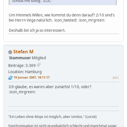
Schluß mit lustig. :LOL:
Um Himmels Willen, wie kommst du denn darauf? 2/10 sind's
bei Herrn Vega natürlich. :icon_twisted: :icon_mrgreen:
Deshalb bin ich ja so interessiert.
Stefan M
Stammuser
Mitglied
Beiträge: 3.369
Location: Hamburg
19 Januar 2007, 18:11:17
#91
Ich glaube, es waren aber zunächst 1/10, oder?
:icon_mrgreen:
"Ein Leben ohne Mops ist möglich, aber sinnlos." (Loriot)
Synchronisation ist nicht grundsätzlich schlecht und manchmal sogar