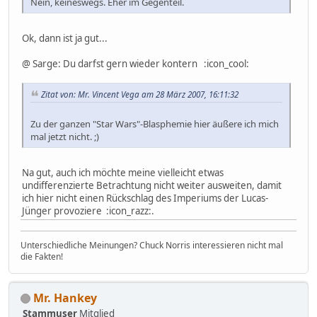
Nein, keineswegs. Eher im Gegenteil.
Ok, dann ist ja gut...
@ Sarge: Du darfst gern wieder kontern :icon_cool:
Zitat von: Mr. Vincent Vega am 28 März 2007, 16:11:32
Zu der ganzen "Star Wars"-Blasphemie hier äußere ich mich
mal jetzt nicht. ;)
Na gut, auch ich möchte meine vielleicht etwas
undifferenzierte Betrachtung nicht weiter ausweiten, damit
ich hier nicht einen Rückschlag des Imperiums der Lucas-
Jünger provoziere :icon_razz:.
Unterschiedliche Meinungen? Chuck Norris interessieren nicht mal
die Fakten!
Mr. Hankey
Stammuser
Mitglied