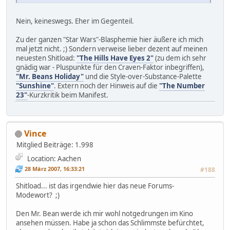
Nein, keineswegs. Eher im Gegenteil.
Zu der ganzen "Star Wars"-Blasphemie hier äußere ich mich
mal jetzt nicht. ;) Sondern verweise lieber dezent auf meinen
neuesten Shitload:
"The Hills Have Eyes 2"
(zu dem ich sehr
gnädig war - Pluspunkte für den Craven-Faktor inbegriffen),
"Mr. Beans Holiday"
und die Style-over-Substance-Palette
"Sunshine"
. Extern noch der Hinweis auf die
"The Number
23"
-Kurzkritik beim Manifest.
Vince
Mitglied
Beiträge: 1.998
Location: Aachen
28 März 2007, 16:33:21
#188
Shitload... ist das irgendwie hier das neue Forums-
Modewort? ;)
Den Mr. Bean werde ich mir wohl notgedrungen im Kino
ansehen müssen. Habe ja schon das Schlimmste befürchtet,