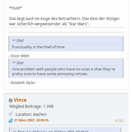
*Hust*
Das liegt auch im Auge des Betrachters. Das Kino der 40ziger
war sicherlich wegweisender als "Star Wars".
Zitat
Punctuality is the thief of time
-
Oscar Wilde
Zitat
One problem with people who have no vices is that they're
pretty sure to have some annoying virtues.
-
Elizabeth Taylor
Vince
Mitglied
Beiträge: 1.998
Location: Aachen
27 März 2007, 20:09:05
#183