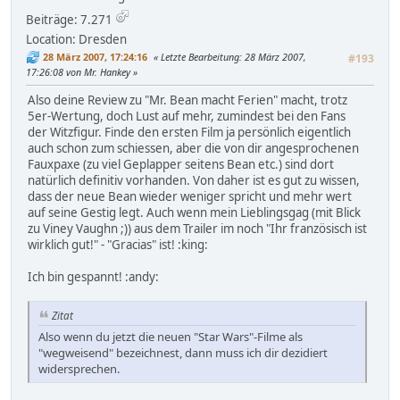
Beiträge: 7.271
Location: Dresden
28 März 2007, 17:24:16
Letzte Bearbeitung
: 28 März 2007,
#193
17:26:08 von Mr. Hankey
Also deine Review zu "Mr. Bean macht Ferien" macht, trotz
5er-Wertung, doch Lust auf mehr, zumindest bei den Fans
der Witzfigur. Finde den ersten Film ja persönlich eigentlich
auch schon zum schiessen, aber die von dir angesprochenen
Fauxpaxe (zu viel Geplapper seitens Bean etc.) sind dort
natürlich definitiv vorhanden. Von daher ist es gut zu wissen,
dass der neue Bean wieder weniger spricht und mehr wert
auf seine Gestig legt. Auch wenn mein Lieblingsgag (mit Blick
zu Viney Vaughn ;)) aus dem Trailer im noch "Ihr französisch ist
wirklich gut!" - "Gracias" ist! :king:
Ich bin gespannt! :andy:
Zitat
Also wenn du jetzt die neuen "Star Wars"-Filme als
"wegweisend" bezeichnest, dann muss ich dir dezidiert
widersprechen.