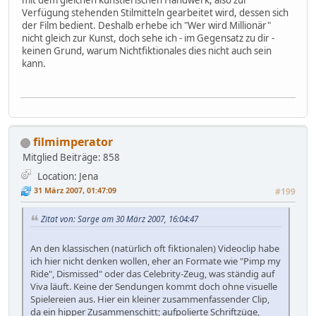
mit dem gleichen künstlerischen Handwerk, also zur
Verfügung stehenden Stilmitteln gearbeitet wird, dessen sich
der Film bedient. Deshalb erhebe ich "Wer wird Millionär"
nicht gleich zur Kunst, doch sehe ich - im Gegensatz zu dir -
keinen Grund, warum Nichtfiktionales dies nicht auch sein
kann.
filmimperator
Mitglied
Beiträge: 858
Location: Jena
31 März 2007, 01:47:09
#199
Zitat von: Sarge am 30 März 2007, 16:04:47
An den klassischen (natürlich oft fiktionalen) Videoclip habe
ich hier nicht denken wollen, eher an Formate wie "Pimp my
Ride", Dismissed" oder das Celebrity-Zeug, was ständig auf
Viva läuft. Keine der Sendungen kommt doch ohne visuelle
Spielereien aus. Hier ein kleiner zusammenfassender Clip,
da ein hipper Zusammenschitt; aufpolierte Schriftzüge,