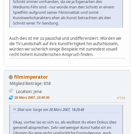
Schnitt immer vorhanden, da sie ja Eigenarten des
Mediums Film sind - nur würde man den Schnitt in einem
Spielfilm aufgrund seiner Fiktionalität und somit
Kunstwerkcharakters eher als Kunst betrachten als den
Schnitt einer TV-Sendung.
Auch dies ist mir zu pauschal und undifferenziert. Würden wir
die TV-Landschaft auf ihre Kunstfertigkeit hin aufschlüsseln,
würden wir sicherlich einige Beispiele mit zumindest visuell
recht hohem künstlerischen Anspruch finden.
filmimperator
Mitglied
Beiträge: 858
Location: Jena
28 März 2007, 23:49:30
#195
Zitat von: Sarge am 28 März 2007, 18:29:49
Okay, vorher las es sich so, als wolltest du eben Dokus dies
generell absprechen.
Sehr viel weniger Kunst
halte ich im
Übrigen für eine recht unglückliche Formulierung, auch