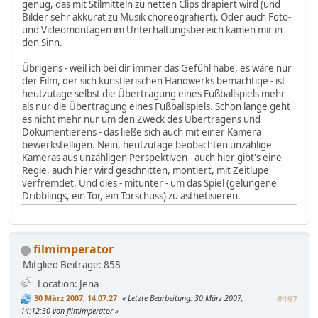
genug, das mit Stilmitteln zu netten Clips drapiert wird (und
Bilder sehr akkurat zu Musik choreografiert). Oder auch Foto-
und Videomontagen im Unterhaltungsbereich kämen mir in
den Sinn.
Übrigens - weil ich bei dir immer das Gefühl habe, es wäre nur
der Film, der sich künstlerischen Handwerks bemächtige - ist
heutzutage selbst die Übertragung eines Fußballspiels mehr
als nur die Übertragung eines Fußballspiels. Schon lange geht
es nicht mehr nur um den Zweck des Übertragens und
Dokumentierens - das ließe sich auch mit einer Kamera
bewerkstelligen. Nein, heutzutage beobachten unzählige
Kameras aus unzähligen Perspektiven - auch hier gibt's eine
Regie, auch hier wird geschnitten, montiert, mit Zeitlupe
verfremdet. Und dies - mitunter - um das Spiel (gelungene
Dribblings, ein Tor, ein Torschuss) zu ästhetisieren.
filmimperator
Mitglied
Beiträge: 858
Location: Jena
30 März 2007, 14:07:27
Letzte Bearbeitung
: 30 März 2007,
#197
14:12:30 von filmimperator