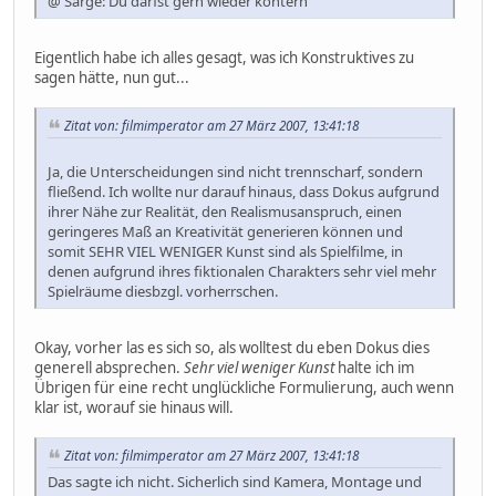
@ Sarge: Du darfst gern wieder kontern
Eigentlich habe ich alles gesagt, was ich Konstruktives zu
sagen hätte, nun gut...
Zitat von: filmimperator am 27 März 2007, 13:41:18
Ja, die Unterscheidungen sind nicht trennscharf, sondern
fließend. Ich wollte nur darauf hinaus, dass Dokus aufgrund
ihrer Nähe zur Realität, den Realismusanspruch, einen
geringeres Maß an Kreativität generieren können und
somit SEHR VIEL WENIGER Kunst sind als Spielfilme, in
denen aufgrund ihres fiktionalen Charakters sehr viel mehr
Spielräume diesbzgl. vorherrschen.
Okay, vorher las es sich so, als wolltest du eben Dokus dies
generell absprechen.
Sehr viel weniger Kunst
halte ich im
Übrigen für eine recht unglückliche Formulierung, auch wenn
klar ist, worauf sie hinaus will.
Zitat von: filmimperator am 27 März 2007, 13:41:18
Das sagte ich nicht. Sicherlich sind Kamera, Montage und