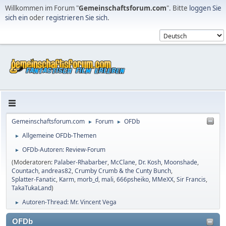
Willkommen im Forum "
Gemeinschaftsforum.com
". Bitte
loggen Sie
sich ein
oder
registrieren Sie sich
.
Gemeinschaftsforum.com
Forum
OFDb
►
►
Allgemeine OFDb-Themen
►
OFDb-Autoren: Review-Forum
►
(Moderatoren:
Palaber-Rhabarber
,
McClane
,
Dr. Kosh
,
Moonshade
,
Countach
,
andreas82
,
Crumby Crumb & the Cunty Bunch
,
Splatter-Fanatic
,
Karm
,
morb_d
,
mali
,
666psheiko
,
MMeXX
,
Sir Francis
,
TakaTukaLand
)
Autoren-Thread: Mr. Vincent Vega
►
OFDb