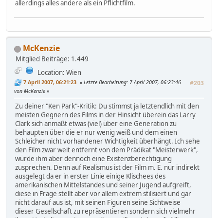
allerdings alles andere als ein Pflichtfilm.
McKenzie
Mitglied
Beiträge: 1.449
Location: Wien
7 April 2007, 06:21:23
Letzte Bearbeitung
: 7 April 2007, 06:23:46
#203
von McKenzie
Zu deiner "Ken Park"-Kritik: Du stimmst ja letztendlich mit den
meisten Gegnern des Films in der Hinsicht überein das Larry
Clark sich anmaßt etwas (viel) über eine Generation zu
behaupten über die er nur wenig weiß und dem einen
Schleicher nicht vorhandener Wichtigkeit überhängt. Ich sehe
den Film zwar weit entfernt von dem Prädikat "Meisterwerk",
würde ihm aber dennoch eine Existenzberechtigung
zusprechen. Denn auf Realismus ist der Film m. E. nur indirekt
ausgelegt da er in erster Linie einige Klischees des
amerikanischen Mittelstandes und seiner Jugend aufgreift,
diese in Frage stellt aber vor allem extrem stilisiert und gar
nicht darauf aus ist, mit seinen Figuren seine Sichtweise
dieser Gesellschaft zu repräsentieren sondern sich vielmehr