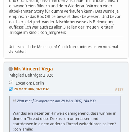
und Co.? Darauf, dass man den Zuschauer mit tricktechnisch
einwandfreien Bildern und dem Wiederaufwärmen einer
altbekannten Story für dumm verkaufen kann? Das wurde ja
empirisch - das Box Office beweist dies - bewiesen. Und bevor
das hier jetzt jmd. wieder fälschlicherweise als Beleidigung
auffasst: Ich war auch zu allen 3 Teilen der "neuen" ersten
Trilogie im Kino :icon_mrgreen:
Unterschiedliche Meinungen? Chuck Norris interessieren nicht mal
die Fakten!
Mr. Vincent Vega
Mitglied
Beiträge: 2.826
Location: Berlin
28 März 2007, 16:11:32
#187
Zitat von: filmimperator am 28 März 2007, 14:41:39
War das ein dezenter Hinweis dahingehend, dass wir hier in
deinem Thread diese Diskussion unterlassen und
stattdessen in einem anderen Thread weiterführen sollten?
:icon_smile: