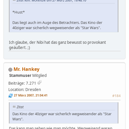
Zitat von: McKenzie am 27 März 2007, 19:48:10
*Hust*
Das liegt auch im Auge des Betrachters. Das Kino der
40ziger war sicherlich wegweisender als "Star Wars".
Ich glaube, der Nibi hat das ganz bewusst so provokant
geäußert. ;)
Mr. Hankey
Stammuser
Mitglied
Beiträge: 7.271
Location: Dresden
27 März 2007, 21:04:41
#184
Zitat
Das Kino der 40ziger war sicherlich wegweisender als "Star
Wars".
Das kann man sehen wie man möchte. Wegweisend waren