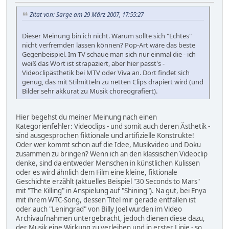
Zitat von: Sarge am 29 März 2007, 17:55:27
Dieser Meinung bin ich nicht. Warum sollte sich "Echtes"
nicht verfremden lassen können? Pop-Art wäre das beste
Gegenbeispiel. Im TV schaue man sich nur einmal die - ich
weiß das Wort ist strapaziert, aber hier passt's -
Videoclipästhetik bei MTV oder Viva an. Dort findet sich
genug, das mit Stilmitteln zu netten Clips drapiert wird (und
Bilder sehr akkurat zu Musik choreografiert).
Hier begehst du meiner Meinung nach einen
Kategorienfehler: Videoclips - und somit auch deren Ästhetik -
sind ausgesprochen fiktionale und artifizielle Konstrukte!
Oder wer kommt schon auf die Idee, Musikvideo und Doku
zusammen zu bringen? Wenn ich an den klassischen Videoclip
denke, sind da entweder Menschen in künstlichen Kulissen
oder es wird ähnlich dem Film eine kleine, fiktionale
Geschichte erzählt (aktuelles Beispiel "30 Seconds to Mars"
mit "The Killing" in Anspielung auf "Shining"). Na gut, bei Enya
mit ihrem WTC-Song, dessen Titel mir gerade entfallen ist
oder auch "Leningrad" von Billy Joel wurden im Video
Archivaufnahmen untergebracht, jedoch dienen diese dazu,
der Musik eine Wirkung zu verleihen und in erster Linie - so