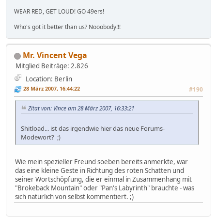
WEAR RED, GET LOUD! GO 49ers!
Who's got it better than us? Nooobody!!!
Mr. Vincent Vega
Mitglied
Beiträge: 2.826
Location: Berlin
28 März 2007, 16:44:22
#190
Zitat von: Vince am 28 März 2007, 16:33:21
Shitload... ist das irgendwie hier das neue Forums-
Modewort? ;)
Wie mein spezieller Freund soeben bereits anmerkte, war
das eine kleine Geste in Richtung des roten Schatten und
seiner Wortschöpfung, die er einmal in Zusammenhang mit
"Brokeback Mountain" oder "Pan's Labyrinth" brauchte - was
sich natürlich von selbst kommentiert. ;)