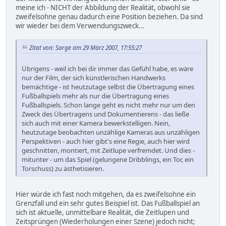
meine ich - NICHT der Abbildung der Realität, obwohl sie
zweifelsohne genau dadurch eine Position beziehen. Da sind
wir wieder bei dem Verwendungszweck...
Zitat von: Sarge am 29 März 2007, 17:55:27
Übrigens - weil ich bei dir immer das Gefühl habe, es wäre
nur der Film, der sich künstlerischen Handwerks
bemächtige - ist heutzutage selbst die Übertragung eines
Fußballspiels mehr als nur die Übertragung eines
Fußballspiels. Schon lange geht es nicht mehr nur um den
Zweck des Übertragens und Dokumentierens - das ließe
sich auch mit einer Kamera bewerkstelligen. Nein,
heutzutage beobachten unzählige Kameras aus unzähligen
Perspektiven - auch hier gibt's eine Regie, auch hier wird
geschnitten, montiert, mit Zeitlupe verfremdet. Und dies -
mitunter - um das Spiel (gelungene Dribblings, ein Tor, ein
Torschuss) zu ästhetisieren.
Hier würde ich fast noch mitgehen, da es zweifelsohne ein
Grenzfall und ein sehr gutes Beispiel ist. Das Fußballspiel an
sich ist aktuelle, unmittelbare Realität, die Zeitlupen und
Zeitsprüngen (Wiederholungen einer Szene) jedoch nicht;