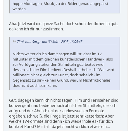
hippe Montagen, Musik, zu der Bilder genau abgepasst
werden.
Aha. Jetzt wird die ganze Sache doch schon deutlicher. Ja gut,
da kann ich dir nur zustimmen.
Zitat von: Sarge am 30 März 2007, 16:04:47
Nichts weiter als ich damit sagen will, ist, dass im TV
mitunter mit dem gleichen künstlerischen Handwerk, also
zur Verfügung stehenden Stilmitteln gearbeitet wird,
dessen sich der Film bedient. Deshalb erhebe ich "Wer wird
Millionär" nicht gleich zur Kunst, doch sehe ich - im
Gegensatz zu dir - keinen Grund, warum Nichtfiktionales
dies nicht auch sein kann.
Gut, dagegen kann ich nichts sagen. Film und Fernsehen sind
konvergent und bedienen sich ähnlichen Stilmitteln, die sich
aufgrund der Ähnlichkeit der audiovisuellen Formate
ergeben. Ich weiß, die Frage ist jetzt sehr ketzerisch: Aber
welche TV-Formate sind denn - ich wiederhole es - für dich
konkret Kunst? Mir fällt da jetzt nicht wirklich etwas ein...