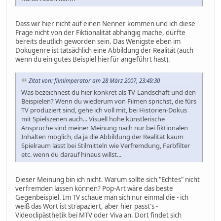
Dass wir hier nicht auf einen Nenner kommen und ich diese
Frage nicht von der Fiktionalität abhängig mache, dürfte
bereits deutlich geworden sein. Das Wenigste eben im
Dokugenre ist tatsächlich eine Abbildung der Realität (auch
wenn du ein gutes Beispiel hierfür angeführt hast).
Zitat von: filmimperator am 28 März 2007, 23:49:30
Was bezeichnest du hier konkret als TV-Landschaft und den
Beispielen? Wenn du wiederum von Filmen sprichst, die fürs
TV produziert sind, gehe ich voll mit, bei Historien-Dokus
mit Spielszenen auch... Visuell hohe künstlerische
Ansprüche sind meiner Meinung nach nur bei fiktionalen
Inhalten möglich, da ja die Abbildung der Realität kaum
Spielraum lässt bei Stilmitteln wie Verfremdung, Farbfilter
etc. wenn du darauf hinaus willst...
Dieser Meinung bin ich nicht. Warum sollte sich "Echtes" nicht
verfremden lassen können? Pop-Art wäre das beste
Gegenbeispiel. Im TV schaue man sich nur einmal die - ich
weiß das Wort ist strapaziert, aber hier passt's -
Videoclipästhetik bei MTV oder Viva an. Dort findet sich