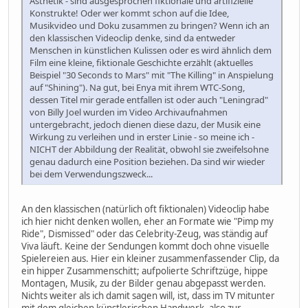
Ästhetik - sind ausgesprochen fiktionale und artifizielle
Konstrukte! Oder wer kommt schon auf die Idee,
Musikvideo und Doku zusammen zu bringen? Wenn ich an
den klassischen Videoclip denke, sind da entweder
Menschen in künstlichen Kulissen oder es wird ähnlich dem
Film eine kleine, fiktionale Geschichte erzählt (aktuelles
Beispiel "30 Seconds to Mars" mit "The Killing" in Anspielung
auf "Shining"). Na gut, bei Enya mit ihrem WTC-Song,
dessen Titel mir gerade entfallen ist oder auch "Leningrad"
von Billy Joel wurden im Video Archivaufnahmen
untergebracht, jedoch dienen diese dazu, der Musik eine
Wirkung zu verleihen und in erster Linie - so meine ich -
NICHT der Abbildung der Realität, obwohl sie zweifelsohne
genau dadurch eine Position beziehen. Da sind wir wieder
bei dem Verwendungszweck...
An den klassischen (natürlich oft fiktionalen) Videoclip habe
ich hier nicht denken wollen, eher an Formate wie "Pimp my
Ride", Dismissed" oder das Celebrity-Zeug, was ständig auf
Viva läuft. Keine der Sendungen kommt doch ohne visuelle
Spielereien aus. Hier ein kleiner zusammenfassender Clip, da
ein hipper Zusammenschitt; aufpolierte Schriftzüge, hippe
Montagen, Musik, zu der Bilder genau abgepasst werden.
Nichts weiter als ich damit sagen will, ist, dass im TV mitunter