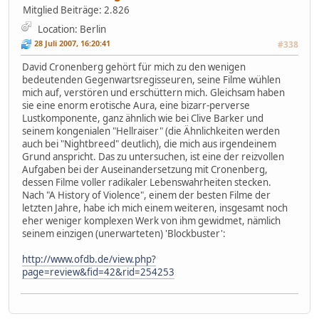
Mitglied
Beiträge: 2.826
Location: Berlin
28 Juli 2007, 16:20:41
#338
David Cronenberg gehört für mich zu den wenigen
bedeutenden Gegenwartsregisseuren, seine Filme wühlen
mich auf, verstören und erschüttern mich. Gleichsam haben
sie eine enorm erotische Aura, eine bizarr-perverse
Lustkomponente, ganz ähnlich wie bei Clive Barker und
seinem kongenialen "Hellraiser" (die Ähnlichkeiten werden
auch bei "Nightbreed" deutlich), die mich aus irgendeinem
Grund anspricht. Das zu untersuchen, ist eine der reizvollen
Aufgaben bei der Auseinandersetzung mit Cronenberg,
dessen Filme voller radikaler Lebenswahrheiten stecken.
Nach "A History of Violence", einem der besten Filme der
letzten Jahre, habe ich mich einem weiteren, insgesamt noch
eher weniger komplexen Werk von ihm gewidmet, nämlich
seinem einzigen (unerwarteten) 'Blockbuster':
http://www.ofdb.de/view.php?
page=review&fid=42&rid=254253