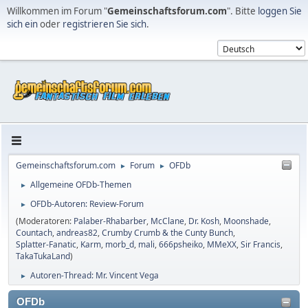
Willkommen im Forum "
Gemeinschaftsforum.com
". Bitte
loggen Sie
sich ein
oder
registrieren Sie sich
.
Gemeinschaftsforum.com
Forum
OFDb
►
►
Allgemeine OFDb-Themen
►
OFDb-Autoren: Review-Forum
►
(Moderatoren:
Palaber-Rhabarber
,
McClane
,
Dr. Kosh
,
Moonshade
,
Countach
,
andreas82
,
Crumby Crumb & the Cunty Bunch
,
Splatter-Fanatic
,
Karm
,
morb_d
,
mali
,
666psheiko
,
MMeXX
,
Sir Francis
,
TakaTukaLand
)
Autoren-Thread: Mr. Vincent Vega
►
OFDb