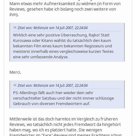
Mann etwas mehr Aufmerksamkeit zu widmen (in Form von
Reviews, gesehen habe ich bislang noch zwei weitere von
ihm).
Zitat von: McKenzie am 14 Juli 2007, 22:24:04
Wirklich eine sehr positive Überraschung, Rajko! Statt
Kurosawa oder Kitano wählst du tatsächlich den kaum
bekannten Film eines kaum bekannten Regisseurs und
meisterst innerhalb eines vergleichsweise kurzen Textes
eine sehr umfassende Analyse.
Merci.
Zitat von: McKenzie am 14 Juli 2007, 22:24:04
PS: Allerdings fällt auch hier wieder dein sehr
verschachtelter Satzbau und der nicht immer schlüssige
Gebrauch von diversen Fremdwörtern auf.
Mittlerweile ist das doch harmlos im Vergleich zu früheren
Reviews, wo tatsächlich nicht jedes Fremdwort da hingehört
haben mag, wo ich es platziert hatte. Die wenigen
Fremdwörter im "Face"-Review sind meines Erachtens schon