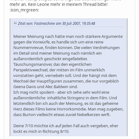
mehr an. Kein Leone mehr in meinem Thread bitte!
:icon_mrgreen:
Zitat von: Fastmachine am 30 Juli 2007, 19:35:48
Meiner Meinung nach hätte man noch stärkere Argumente
gegen die Vorwürfe, es handle sich um eine reine
Nummernrevue, finden können. Die vielen Verdrehungen
im Detail sind meiner Meinung nach nämlich ein
außerordentlich geschickt eingefädeltes
Täuschungsmanöver, das den eigentlichen
Perspektivwechsel, der mitten im Film unmerklich
vonstatten geht, vernebeln soll. Und der hängt mit dem
Wechsel der Hauptfiguren zusammen, die nur vorgeblich
Geena Davis und Alec Baldwin sind.
Ich mag nicht spoilern - aber ich sehe sehr wohl eine
außerordentliche inhaltliche Stringenz in dem Film. Und
letztendlich bin ich auch der Meinung, es ist das geheime
Herz dieses Films keine Horrorkomödie. Man mag zugeben,
dass Burton vielleicht etwas zuviel Nebelkerzen wirft.
Deine 7/10 möchte ich auf jeden Fall auch vergeben, eher
lockt es mich in Richtung 8/10.