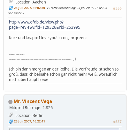
Location: Aachen
25 Juli 2007, 16:02:30
Letzte Bearbeitung
: 25 Juli 2007, 16:05:06
#336
von Vince
http://www.ofdb.de/view.php?
page=review&fid=129326&rid=253995
Kurz und knapp: I love you! :icon_mrgreen:
was jetzt folgen muss:
;)
Mr. Vincent Vega (aka Marge): "Was, meinst du jetzt mich oder den Kinofilm (aka das Bier)?"
Ich bin dann morgen an der Reihe. Die Vorfreude ist schon so
groß, dass ich beinahe schon gar nicht mehr weiß, worauf ich
mich überhaupt freue.
Mr. Vincent Vega
Mitglied
Beiträge: 2.826
Location: Berlin
25 Juli 2007, 16:22:41
#337