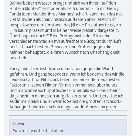
Bahnarbeitern Wasser bringt und sich von ihnen "auf den
Hintern klopfen" lässt oder als sie früher im Film mit Henry
Fonda (dem Mörder ihres Mannes) schläft, kann man das mit
viel Mutwillen als chauvinistisch auffassen aber letztlich ist
beispielsweise der Umstand, das Jill eine Prostituierte ist, im
Film kaum präsent und in keiner Weise plakativ dargestellt.
Überhaupt ist doch SIE die Protagonistin des Films, die
verschiedenste Stadien mit aufrechtem Rückgrat durchläuft
und sich nach bestem Gewissen und Kräften gegen die
Männer behauptet, die ihren Wunsch nach Unabhängigkeit
belächeln.
Sorry, aber hier bist du imo ganz schön gegen die Wand
gefahren. Und ganz besonders, wenn ich bedenke das wir die
Leidenschaft für Hitchcock teilen und einer der negativsten
Faktoren in seinen Filmen für mich immer sein überholtes
und manchmal auch spöttisches Frauenbild war- das scheint
dir ja nicht im mindesten aufgefallen zu sein. Und jetzt tue ich
es dir mal gleich und erwähne: Selbst die größten Hitchcock-
Anhänger haben das schon eingestanden! :icon_mrgreen:
Zitat
Punctuality is the thief of time