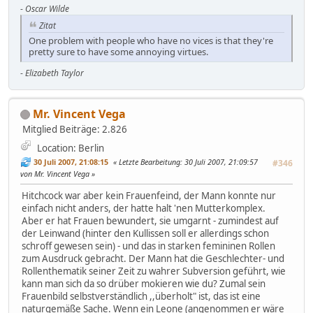
-
Oscar Wilde
Zitat
One problem with people who have no vices is that they're
pretty sure to have some annoying virtues.
-
Elizabeth Taylor
Mr. Vincent Vega
Mitglied
Beiträge: 2.826
Location: Berlin
30 Juli 2007, 21:08:15
Letzte Bearbeitung
: 30 Juli 2007, 21:09:57
#346
von Mr. Vincent Vega
Hitchcock war aber kein Frauenfeind, der Mann konnte nur
einfach nicht anders, der hatte halt 'nen Mutterkomplex.
Aber er hat Frauen bewundert, sie umgarnt - zumindest auf
der Leinwand (hinter den Kullissen soll er allerdings schon
schroff gewesen sein) - und das in starken femininen Rollen
zum Ausdruck gebracht. Der Mann hat die Geschlechter- und
Rollenthematik seiner Zeit zu wahrer Subversion geführt, wie
kann man sich da so drüber mokieren wie du? Zumal sein
Frauenbild selbstverständlich ,,überholt" ist, das ist eine
naturgemäße Sache. Wenn ein Leone (angenommen er wäre