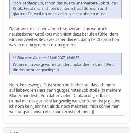
:icon_redface: Oh, schon das zweite unerwartete Lob zu der
Kritik. Freut mich, ich bin da nämlich auf dünnem und
glattem Eis, weil ich noch viel zu viel nachholen muss.
Dafür wirkte es aber ziemlich souverän. Und wenn ich
narzisstischer Großkotz mich nicht dazu berufen fühle, dem
Film ein zweites Review zu spendieren, dann heißt das schon
was. :icon_mrgreen: :icon_mrgreen:
Zitat von: Vince am 23 Juli 2007, 16:04:57
Wobei man wie gewohnt wieder applaudieren kann. Wird
dir das nicht langweilig? ;)
Nein, keineswegs. Es ist schon noch eher so, dass ich mehr
auf liebevollen Hass denn gutgesinntes Lob stoße (in meinem
Blog zumindest). Von daher vielen Dank. :icon_redface:
(zumal mir das gar nicht langweilig werden kann - ist ja glaube
ich noch kein Jahr her, als du noch meintest, mich könne man
wertungstechnisch etc. kaum ernst nehmen ;))