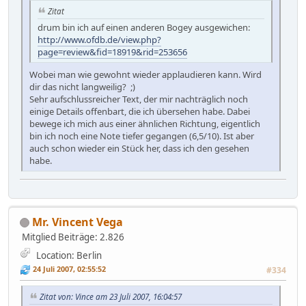
Zitat
drum bin ich auf einen anderen Bogey ausgewichen:
http://www.ofdb.de/view.php?
page=review&fid=18919&rid=253656
Wobei man wie gewohnt wieder applaudieren kann. Wird
dir das nicht langweilig? ;)
Sehr aufschlussreicher Text, der mir nachträglich noch
einige Details offenbart, die ich übersehen habe. Dabei
bewege ich mich aus einer ähnlichen Richtung, eigentlich
bin ich noch eine Note tiefer gegangen (6,5/10). Ist aber
auch schon wieder ein Stück her, dass ich den gesehen
habe.
Mr. Vincent Vega
Mitglied
Beiträge: 2.826
Location: Berlin
24 Juli 2007, 02:55:52
#334
Zitat von: Vince am 23 Juli 2007, 16:04:57