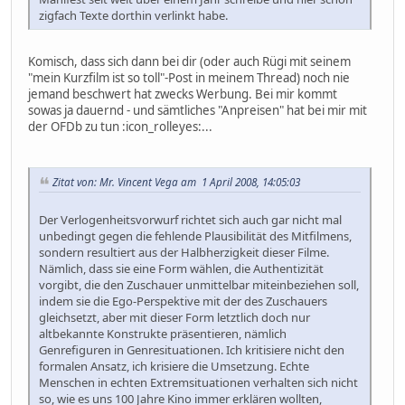
zigfach Texte dorthin verlinkt habe.
Komisch, dass sich dann bei dir (oder auch Rügi mit seinem
"mein Kurzfilm ist so toll"-Post in meinem Thread) noch nie
jemand beschwert hat zwecks Werbung. Bei mir kommt
sowas ja dauernd - und sämtliches "Anpreisen" hat bei mir mit
der OFDb zu tun :icon_rolleyes:...
Zitat von: Mr. Vincent Vega am 1 April 2008, 14:05:03
Der Verlogenheitsvorwurf richtet sich auch gar nicht mal
unbedingt gegen die fehlende Plausibilität des Mitfilmens,
sondern resultiert aus der Halbherzigkeit dieser Filme.
Nämlich, dass sie eine Form wählen, die Authentizität
vorgibt, die den Zuschauer unmittelbar miteinbeziehen soll,
indem sie die Ego-Perspektive mit der des Zuschauers
gleichsetzt, aber mit dieser Form letztlich doch nur
altbekannte Konstrukte präsentieren, nämlich
Genrefiguren in Genresituationen. Ich kritisiere nicht den
formalen Ansatz, ich krisiere die Umsetzung. Echte
Menschen in echten Extremsituationen verhalten sich nicht
so, wie es uns 100 Jahre Kino immer erklären wollten,