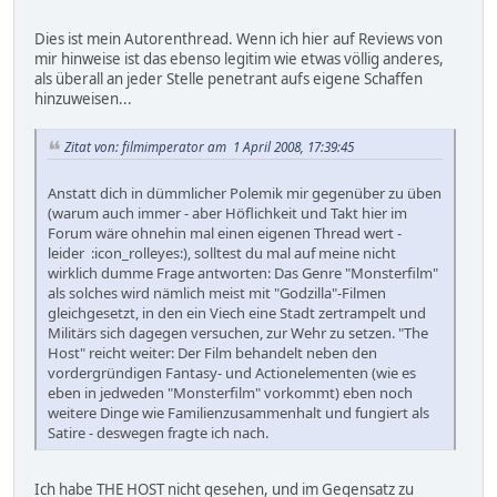
Dies ist mein Autorenthread. Wenn ich hier auf Reviews von
mir hinweise ist das ebenso legitim wie etwas völlig anderes,
als überall an jeder Stelle penetrant aufs eigene Schaffen
hinzuweisen...
Zitat von: filmimperator am 1 April 2008, 17:39:45
Anstatt dich in dümmlicher Polemik mir gegenüber zu üben
(warum auch immer - aber Höflichkeit und Takt hier im
Forum wäre ohnehin mal einen eigenen Thread wert -
leider :icon_rolleyes:), solltest du mal auf meine nicht
wirklich dumme Frage antworten: Das Genre "Monsterfilm"
als solches wird nämlich meist mit "Godzilla"-Filmen
gleichgesetzt, in den ein Viech eine Stadt zertrampelt und
Militärs sich dagegen versuchen, zur Wehr zu setzen. "The
Host" reicht weiter: Der Film behandelt neben den
vordergründigen Fantasy- und Actionelementen (wie es
eben in jedweden "Monsterfilm" vorkommt) eben noch
weitere Dinge wie Familienzusammenhalt und fungiert als
Satire - deswegen fragte ich nach.
Ich habe THE HOST nicht gesehen, und im Gegensatz zu