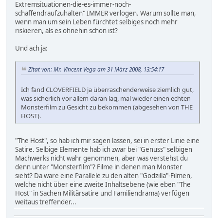
Extremsituationen-die-es-immer-noch-
schaffendraufzuhalten" IMMER verlogen. Warum sollte man,
wenn man um sein Leben fürchtet selbiges noch mehr
riskieren, als es ohnehin schon ist?
Und ach ja:
Zitat von: Mr. Vincent Vega am 31 März 2008, 13:54:17
Ich fand CLOVERFIELD ja überraschenderweise ziemlich gut,
was sicherlich vor allem daran lag, mal wieder einen echten
Monsterfilm zu Gesicht zu bekommen (abgesehen von THE
HOST).
"The Host", so hab ich mir sagen lassen, sei in erster Linie eine
Satire. Selbige Elemente hab ich zwar bei "Genuss" selbigen
Machwerks nicht wahr genommen, aber was verstehst du
denn unter "Monsterfilm"? Filme in denen man Monster
sieht? Da wäre eine Parallele zu den alten "Godzilla"-Filmen,
welche nicht über eine zweite Inhaltsebene (wie eben "The
Host" in Sachen Militärsatire und Familiendrama) verfügen
weitaus treffender...