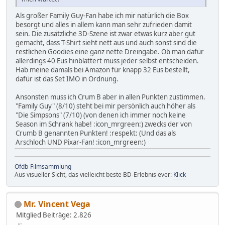
Als großer Family Guy-Fan habe ich mir natürlich die Box
besorgt und alles in allem kann man sehr zufrieden damit
sein. Die zusätzliche 3D-Szene ist zwar etwas kurz aber gut
gemacht, dass T-Shirt sieht nett aus und auch sonst sind die
restlichen Goodies eine ganz nette Dreingabe. Ob man dafür
allerdings 40 Eus hinblättert muss jeder selbst entscheiden.
Hab meine damals bei Amazon für knapp 32 Eus bestellt,
dafür ist das Set IMO in Ordnung.
Ansonsten muss ich Crum B aber in allen Punkten zustimmen.
"Family Guy" (8/10) steht bei mir persönlich auch höher als
"Die Simpsons" (7/10) (von denen ich immer noch keine
Season im Schrank habe! :icon_mrgreen:) zwecks der von
Crumb B genannten Punkten! :respekt: (Und das als
Arschloch UND Pixar-Fan! :icon_mrgreen:)
Ofdb-Filmsammlung
Aus visueller Sicht, das vielleicht beste BD-Erlebnis ever:
Klick
Mr. Vincent Vega
Mitglied
Beiträge: 2.826