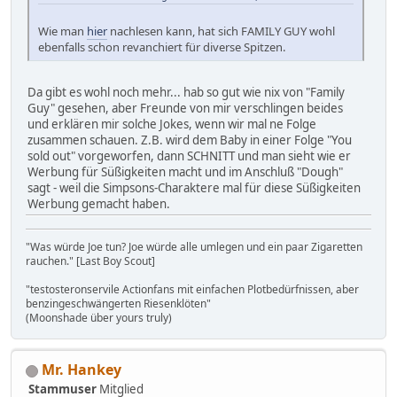
Wie man
hier
nachlesen kann, hat sich FAMILY GUY wohl
ebenfalls schon revanchiert für diverse Spitzen.
Da gibt es wohl noch mehr... hab so gut wie nix von "Family
Guy" gesehen, aber Freunde von mir verschlingen beides
und erklären mir solche Jokes, wenn wir mal ne Folge
zusammen schauen. Z.B. wird dem Baby in einer Folge "You
sold out" vorgeworfen, dann SCHNITT und man sieht wie er
Werbung für Süßigkeiten macht und im Anschluß "Dough"
sagt - weil die Simpsons-Charaktere mal für diese Süßigkeiten
Werbung gemacht haben.
"Was würde Joe tun? Joe würde alle umlegen und ein paar Zigaretten
rauchen." [Last Boy Scout]
"testosteronservile Actionfans mit einfachen Plotbedürfnissen, aber
benzingeschwängerten Riesenklöten"
(Moonshade über yours truly)
Mr. Hankey
Stammuser
Mitglied