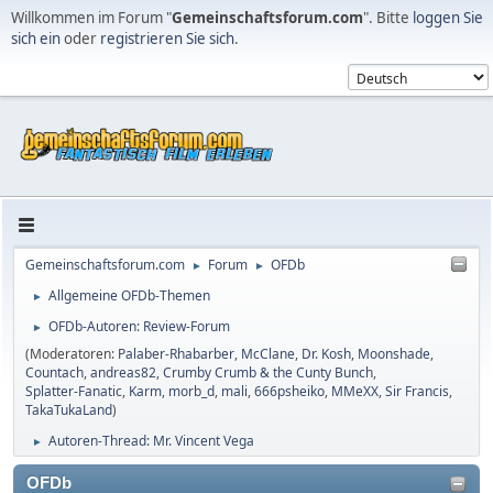
Willkommen im Forum "
Gemeinschaftsforum.com
". Bitte
loggen Sie
sich ein
oder
registrieren Sie sich
.
Gemeinschaftsforum.com
Forum
OFDb
►
►
Allgemeine OFDb-Themen
►
OFDb-Autoren: Review-Forum
►
(Moderatoren:
Palaber-Rhabarber
,
McClane
,
Dr. Kosh
,
Moonshade
,
Countach
,
andreas82
,
Crumby Crumb & the Cunty Bunch
,
Splatter-Fanatic
,
Karm
,
morb_d
,
mali
,
666psheiko
,
MMeXX
,
Sir Francis
,
TakaTukaLand
)
Autoren-Thread: Mr. Vincent Vega
►
OFDb