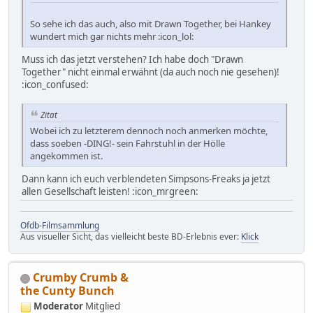
So sehe ich das auch, also mit Drawn Together, bei Hankey
wundert mich gar nichts mehr :icon_lol:
Muss ich das jetzt verstehen? Ich habe doch "Drawn
Together" nicht einmal erwähnt (da auch noch nie gesehen)!
:icon_confused:
Zitat
Wobei ich zu letzterem dennoch noch anmerken möchte,
dass soeben -DING!- sein Fahrstuhl in der Hölle
angekommen ist.
Dann kann ich euch verblendeten Simpsons-Freaks ja jetzt
allen Gesellschaft leisten! :icon_mrgreen:
Ofdb-Filmsammlung
Aus visueller Sicht, das vielleicht beste BD-Erlebnis ever:
Klick
Crumby Crumb &
the Cunty Bunch
Moderator
Mitglied