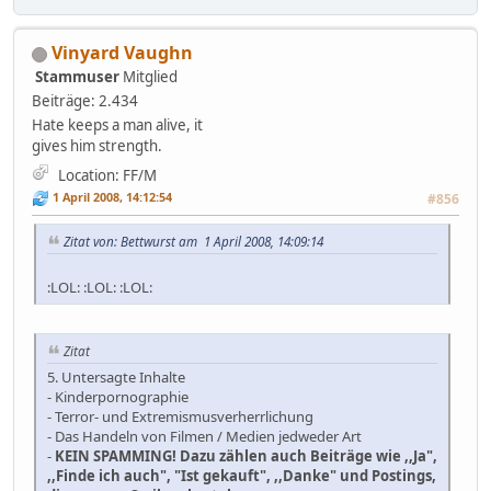
Vinyard Vaughn
Stammuser
Mitglied
Beiträge: 2.434
Hate keeps a man alive, it
gives him strength.
Location: FF/M
1 April 2008, 14:12:54
#856
Zitat von: Bettwurst am 1 April 2008, 14:09:14
:LOL: :LOL: :LOL:
Zitat
5. Untersagte Inhalte
- Kinderpornographie
- Terror- und Extremismusverherrlichung
- Das Handeln von Filmen / Medien jedweder Art
-
KEIN SPAMMING! Dazu zählen auch Beiträge wie ,,Ja",
,,Finde ich auch", "Ist gekauft", ,,Danke" und Postings,