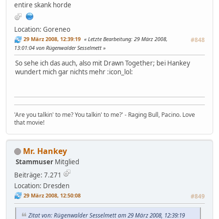
entire skank horde
Location: Goreneo
29 März 2008, 12:39:19
Letzte Bearbeitung
: 29 März 2008,
#848
13:01:04 von Rügenwalder Sesselmett
So sehe ich das auch, also mit Drawn Together; bei Hankey
wundert mich gar nichts mehr :icon_lol:
'Are you talkin' to me? You talkin' to me?' - Raging Bull, Pacino. Love
that movie!
Mr. Hankey
Stammuser
Mitglied
Beiträge: 7.271
Location: Dresden
29 März 2008, 12:50:08
#849
Zitat von: Rügenwalder Sesselmett am 29 März 2008, 12:39:19