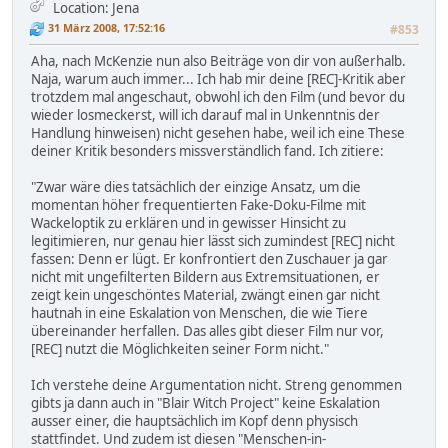
Location: Jena
31 März 2008, 17:52:16
#853
Aha, nach McKenzie nun also Beiträge von dir von außerhalb.
Naja, warum auch immer... Ich hab mir deine [REC]-Kritik aber
trotzdem mal angeschaut, obwohl ich den Film (und bevor du
wieder losmeckerst, will ich darauf mal in Unkenntnis der
Handlung hinweisen) nicht gesehen habe, weil ich eine These
deiner Kritik besonders missverständlich fand. Ich zitiere:
"Zwar wäre dies tatsächlich der einzige Ansatz, um die
momentan höher frequentierten Fake-Doku-Filme mit
Wackeloptik zu erklären und in gewisser Hinsicht zu
legitimieren, nur genau hier lässt sich zumindest [REC] nicht
fassen: Denn er lügt. Er konfrontiert den Zuschauer ja gar
nicht mit ungefilterten Bildern aus Extremsituationen, er
zeigt kein ungeschöntes Material, zwängt einen gar nicht
hautnah in eine Eskalation von Menschen, die wie Tiere
übereinander herfallen. Das alles gibt dieser Film nur vor,
[REC] nutzt die Möglichkeiten seiner Form nicht."
Ich verstehe deine Argumentation nicht. Streng genommen
gibts ja dann auch in "Blair Witch Project" keine Eskalation
ausser einer, die hauptsächlich im Kopf denn physisch
stattfindet. Und zudem ist diesen "Menschen-in-