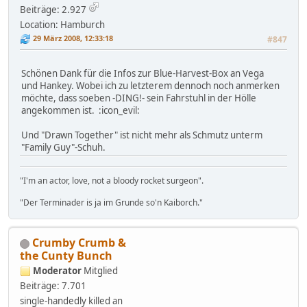
Beiträge: 2.927
Location: Hamburch
29 März 2008, 12:33:18
#847
Schönen Dank für die Infos zur Blue-Harvest-Box an Vega
und Hankey. Wobei ich zu letzterem dennoch noch anmerken
möchte, dass soeben -DING!- sein Fahrstuhl in der Hölle
angekommen ist. :icon_evil:
Und "Drawn Together" ist nicht mehr als Schmutz unterm
"Family Guy"-Schuh.
"I'm an actor, love, not a bloody rocket surgeon".
"Der Terminader is ja im Grunde so'n Kaiborch."
Crumby Crumb &
the Cunty Bunch
Moderator
Mitglied
Beiträge: 7.701
single-handedly killed an