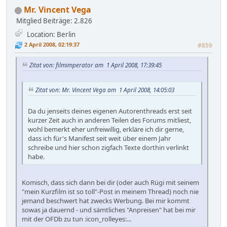
Mr. Vincent Vega
Mitglied
Beiträge: 2.826
Location: Berlin
2 April 2008, 02:19:37
#859
Zitat von: filmimperator am 1 April 2008, 17:39:45
Zitat von: Mr. Vincent Vega am 1 April 2008, 14:05:03
Da du jenseits deines eigenen Autorenthreads erst seit
kurzer Zeit auch in anderen Teilen des Forums mitliest,
wohl bemerkt eher unfreiwillig, erkläre ich dir gerne,
dass ich für's Manifest seit weit über einem Jahr
schreibe und hier schon zigfach Texte dorthin verlinkt
habe.
Komisch, dass sich dann bei dir (oder auch Rügi mit seinem
"mein Kurzfilm ist so toll"-Post in meinem Thread) noch nie
jemand beschwert hat zwecks Werbung. Bei mir kommt
sowas ja dauernd - und sämtliches "Anpreisen" hat bei mir
mit der OFDb zu tun :icon_rolleyes:...