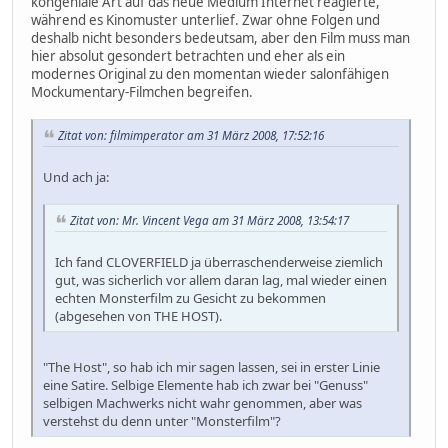
kongeniale Art auf das neue Medium Internet reagierte,
während es Kinomuster unterlief. Zwar ohne Folgen und
deshalb nicht besonders bedeutsam, aber den Film muss man
hier absolut gesondert betrachten und eher als ein
modernes Original zu den momentan wieder salonfähigen
Mockumentary-Filmchen begreifen.
Zitat von: filmimperator am 31 März 2008, 17:52:16
Und ach ja:
Zitat von: Mr. Vincent Vega am 31 März 2008, 13:54:17
Ich fand CLOVERFIELD ja überraschenderweise ziemlich
gut, was sicherlich vor allem daran lag, mal wieder einen
echten Monsterfilm zu Gesicht zu bekommen
(abgesehen von THE HOST).
"The Host", so hab ich mir sagen lassen, sei in erster Linie
eine Satire. Selbige Elemente hab ich zwar bei "Genuss"
selbigen Machwerks nicht wahr genommen, aber was
verstehst du denn unter "Monsterfilm"?