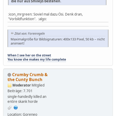
die nur aus Smileys bestehen
.
:icon_mrgreen: Soviel mal dazu Ösi. Denk dran,
"Vorbildfunktion". :algo:
Zitat von: Forenregeln
Maximalgröße für Bildsignaturen: 400x133 Pixel, 50 kb – nicht
animiert!
When I see her on the street
You know she makes my life complete
Crumby Crumb &
the Cunty Bunch
Moderator
Mitglied
Beiträge: 7.701
single-handedly killed an
entire skank horde
Location: Goreneo