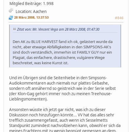
Mitglied
Beiträge: 1.998
Location: Aachen
28 März 2008, 13:37:53
#846
Zitat von: Mr. Vincent Vega am 28 März 2008, 01:47:30
Den AK zu BLUE HARVEST fand ich ok, gelästert wurde da
nicht, aber etwaige Abfälligkeiten in den SIMPSONS-AK's
sind doch verständlich, immerhin ist FAMILY GUY nur ein
Plagiat, das einfachere, drastischere, vulgärere Wege
beschreitet, was keine Kunst ist.
Und im Übrigen sind die Seitenhiebe in den Simpsons-
Audiokommentaren auch niemals nur plattes Gebashe,
sondern oft annähernd so geistreich wie in der Serie selbst
(der Klon-Gag gehört immer noch zu meinen Treehouse-
Lieblingsmomenten).
Ansonsten wüsste ich jetzt gar nicht, was ich zu dieser
Diskussion noch hinzufügen könnte... VV hat das alles sehr
trefflich zusammengefasst, auch wenn ich Sesselmetts
Standpunkt zumindest nachvollziehen kann, obwohl er sich da
meines Erachtens mit zu wenig begnügt gemessen an dem,