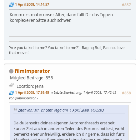
1 April 2008, 14:14:57
#857
Komm erstmal in unser Alter, dann fällt Dir das Tippen
komplexerer Sätze auch schwer.
'Are you talkin' to me? You talkin' to me?' - Raging Bull, Pacino. Love
that movie!
filmimperator
Mitglied
Beiträge: 858
Location: Jena
1 April 2008, 17:39:45
Letzte Bearbeitung
: 1 April 2008, 17:42:49
#858
von filmimperator
Zitat von: Mr. Vincent Vega am 1 April 2008, 14:05:03
Da du jenseits deines eigenen Autorenthreads erst seit
kurzer Zeit auch in anderen Teilen des Forums mitliest, wohl
bemerkt eher unfreiwillig, erkläre ich dir gerne, dass ich für's
Manifest seit weit über einem Jahr schreibe und hier schon