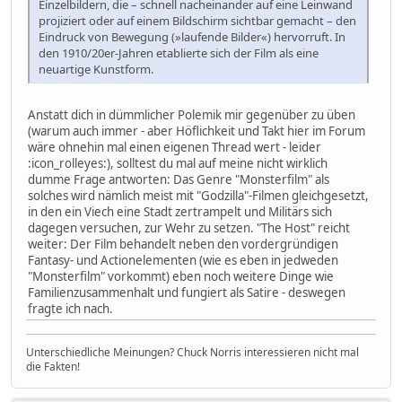
Einzelbildern, die – schnell nacheinander auf eine Leinwand
projiziert oder auf einem Bildschirm sichtbar gemacht – den
Eindruck von Bewegung (»laufende Bilder«) hervorruft. In
den 1910/20er-Jahren etablierte sich der Film als eine
neuartige Kunstform.
Anstatt dich in dümmlicher Polemik mir gegenüber zu üben
(warum auch immer - aber Höflichkeit und Takt hier im Forum
wäre ohnehin mal einen eigenen Thread wert - leider
:icon_rolleyes:), solltest du mal auf meine nicht wirklich
dumme Frage antworten: Das Genre "Monsterfilm" als
solches wird nämlich meist mit "Godzilla"-Filmen gleichgesetzt,
in den ein Viech eine Stadt zertrampelt und Militärs sich
dagegen versuchen, zur Wehr zu setzen. "The Host" reicht
weiter: Der Film behandelt neben den vordergründigen
Fantasy- und Actionelementen (wie es eben in jedweden
"Monsterfilm" vorkommt) eben noch weitere Dinge wie
Familienzusammenhalt und fungiert als Satire - deswegen
fragte ich nach.
Unterschiedliche Meinungen? Chuck Norris interessieren nicht mal
die Fakten!