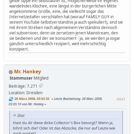
gelbe Sippe ein Selbstläufer ist, möglicherweise ihr eigenes
wandelndes Klischee, eine längst in der bürgerlichen Mitte
angekommene Größe, eine, die vielleicht sogar das
Internetzeitalter verschlafen hat (worauf FAMILY GUY in
seinem YouTube-Selbstverständnis ja auch spekuliert), sind sie
mit ihrem Streben nach allgemeinem Verständnis dennoch
viel subversiver, denn sie zersetzen jenen Mainstream, den
sie bedienen und der sie konsumiert - ja, sie werden ja sogar
gänzlich unterschiedlich rezipiert, weil mehrschichtig
konzipiert.
Mr. Hankey
Stammuser
Mitglied
Beiträge: 7.271
Location: Dresden
28 März 2008, 03:02:35
Letzte Bearbeitung
: 28 März 2008,
#841
03:05:10 von Mr. Hankey
Zitat
Hast du dir diese dicke Collector's Box besorgt? Wenn ja,
lohnt sich die? Oder ist das Abzocke, die nur auf Leute wie
mich wartet?