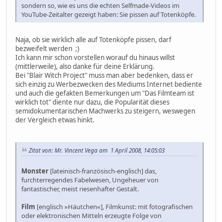
sondern so, wie es uns die echten Selfmade-Videos im
YouTube-Zeitalter gezeigt haben: Sie pissen auf Totenköpfe.
Naja, ob sie wirklich alle auf Totenköpfe pissen, darf
bezweifelt werden ;)
Ich kann mir schon vorstellen worauf du hinaus willst
(mittlerweile), also danke für deine Erklärung.
Bei "Blair Witch Project" muss man aber bedenken, dass er
sich einzig zu Werbezwecken des Mediums Internet bediente
und auch die gefakten Bemerkungen um "Das Filmteam ist
wirklich tot" diente nur dazu, die Popularität dieses
semidokumentarischen Machwerks zu steigern, weswegen
der Vergleich etwas hinkt.
Zitat von: Mr. Vincent Vega am 1 April 2008, 14:05:03
Monster
[lateinisch-französisch-englisch] das,
furchterregendes Fabelwesen, Ungeheuer von
fantastischer, meist riesenhafter Gestalt.
Film
[englisch »Häutchen«], Filmkunst: mit fotografischen
oder elektronischen Mitteln erzeugte Folge von