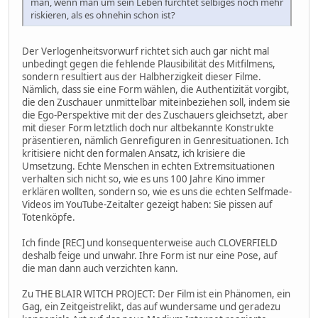
man, wenn man um sein Leben fürchtet selbiges noch mehr
riskieren, als es ohnehin schon ist?
Der Verlogenheitsvorwurf richtet sich auch gar nicht mal
unbedingt gegen die fehlende Plausibilität des Mitfilmens,
sondern resultiert aus der Halbherzigkeit dieser Filme.
Nämlich, dass sie eine Form wählen, die Authentizität vorgibt,
die den Zuschauer unmittelbar miteinbeziehen soll, indem sie
die Ego-Perspektive mit der des Zuschauers gleichsetzt, aber
mit dieser Form letztlich doch nur altbekannte Konstrukte
präsentieren, nämlich Genrefiguren in Genresituationen. Ich
kritisiere nicht den formalen Ansatz, ich krisiere die
Umsetzung. Echte Menschen in echten Extremsituationen
verhalten sich nicht so, wie es uns 100 Jahre Kino immer
erklären wollten, sondern so, wie es uns die echten Selfmade-
Videos im YouTube-Zeitalter gezeigt haben: Sie pissen auf
Totenköpfe.
Ich finde [REC] und konsequenterweise auch CLOVERFIELD
deshalb feige und unwahr. Ihre Form ist nur eine Pose, auf
die man dann auch verzichten kann.
Zu THE BLAIR WITCH PROJECT: Der Film ist ein Phänomen, ein
Gag, ein Zeitgeistrelikt, das auf wundersame und geradezu