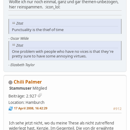
Wollte ich nur noch einmal, ganz und gar themen-unbezogen,
hier reinspammen. :icon_lol:
Zitat
Punctuality is the thief of time
-
Oscar Wilde
Zitat
One problem with people who have no vices is that they're
pretty sure to have some annoying virtues.
-
Elizabeth Taylor
Chili Palmer
Stammuser
Mitglied
Beiträge: 2.927
Location: Hamburch
17 April 2008, 16:42:29
#912
Ich sehe jetzt nicht, wo du meine These als nicht zutreffend
widerlegt hast, Kenzie. Im Gegenteil. Die von dir erwähnte