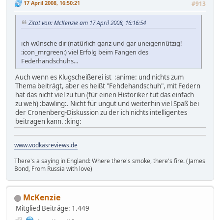
17 April 2008, 16:50:21
#913
Zitat von: McKenzie am 17 April 2008, 16:16:54
ich wünsche dir (natürlich ganz und gar uneigennützig!
:icon_mrgreen:) viel Erfolg beim Fangen des
Federhandschuhs...
Auch wenn es Klugscheißerei ist :anime: und nichts zum
Thema beiträgt, aber es heißt "Fehdehandschuh", mit Federn
hat das nicht viel zu tun (für einen Historiker tut das einfach
zu weh) :bawling:. Nicht für ungut und weiterhin viel Spaß bei
der Cronenberg-Diskussion zu der ich nichts intelligentes
beitragen kann. :king:
www.vodkasreviews.de
There's a saying in England: Where there's smoke, there's fire. (James
Bond, From Russia with love)
McKenzie
Mitglied
Beiträge: 1.449