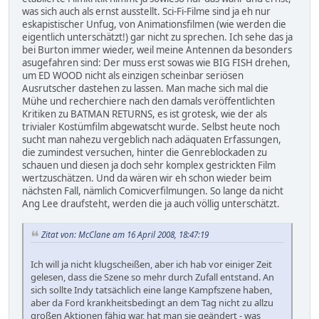
was sich auch als ernst ausstellt. Sci-Fi-Filme sind ja eh nur
eskapistischer Unfug, von Animationsfilmen (wie werden die
eigentlich unterschätzt!) gar nicht zu sprechen. Ich sehe das ja
bei Burton immer wieder, weil meine Antennen da besonders
asugefahren sind: Der muss erst sowas wie BIG FISH drehen,
um ED WOOD nicht als einzigen scheinbar seriösen
Ausrutscher dastehen zu lassen. Man mache sich mal die
Mühe und recherchiere nach den damals veröffentlichten
Kritiken zu BATMAN RETURNS, es ist grotesk, wie der als
trivialer Kostümfilm abgewatscht wurde. Selbst heute noch
sucht man nahezu vergeblich nach adäquaten Erfassungen,
die zumindest versuchen, hinter die Genreblockaden zu
schauen und diesen ja doch sehr komplex gestrickten Film
wertzuschätzen. Und da wären wir eh schon wieder beim
nächsten Fall, nämlich Comicverfilmungen. So lange da nicht
Ang Lee draufsteht, werden die ja auch völlig unterschätzt.
Zitat von: McClane am 16 April 2008, 18:47:19
Ich will ja nicht klugscheißen, aber ich hab vor einiger Zeit
gelesen, dass die Szene so mehr durch Zufall entstand. An
sich sollte Indy tatsächlich eine lange Kampfszene haben,
aber da Ford krankheitsbedingt an dem Tag nicht zu allzu
großen Aktionen fähig war, hat man sie geändert - was