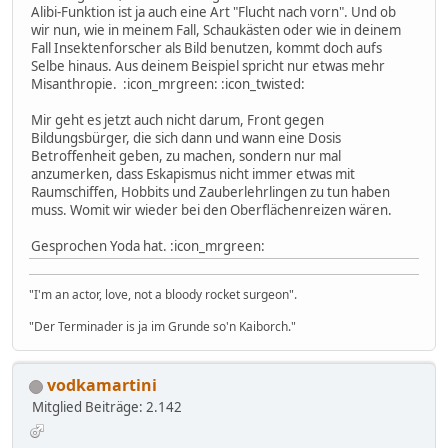
Alibi-Funktion ist ja auch eine Art "Flucht nach vorn". Und ob
wir nun, wie in meinem Fall, Schaukästen oder wie in deinem
Fall Insektenforscher als Bild benutzen, kommt doch aufs
Selbe hinaus. Aus deinem Beispiel spricht nur etwas mehr
Misanthropie. :icon_mrgreen: :icon_twisted:
Mir geht es jetzt auch nicht darum, Front gegen
Bildungsbürger, die sich dann und wann eine Dosis
Betroffenheit geben, zu machen, sondern nur mal
anzumerken, dass Eskapismus nicht immer etwas mit
Raumschiffen, Hobbits und Zauberlehrlingen zu tun haben
muss. Womit wir wieder bei den Oberflächenreizen wären.
Gesprochen Yoda hat. :icon_mrgreen:
"I'm an actor, love, not a bloody rocket surgeon".
"Der Terminader is ja im Grunde so'n Kaiborch."
vodkamartini
Mitglied
Beiträge: 2.142