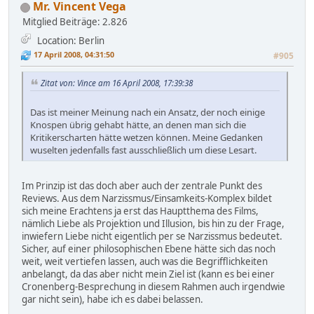
Mr. Vincent Vega
Mitglied
Beiträge: 2.826
Location: Berlin
17 April 2008, 04:31:50
#905
Zitat von: Vince am 16 April 2008, 17:39:38
Das ist meiner Meinung nach ein Ansatz, der noch einige
Knospen übrig gehabt hätte, an denen man sich die
Kritikerscharten hätte wetzen können. Meine Gedanken
wuselten jedenfalls fast ausschließlich um diese Lesart.
Im Prinzip ist das doch aber auch der zentrale Punkt des
Reviews. Aus dem Narzissmus/Einsamkeits-Komplex bildet
sich meine Erachtens ja erst das Hauptthema des Films,
nämlich Liebe als Projektion und Illusion, bis hin zu der Frage,
inwiefern Liebe nicht eigentlich per se Narzissmus bedeutet.
Sicher, auf einer philosophischen Ebene hätte sich das noch
weit, weit vertiefen lassen, auch was die Begrifflichkeiten
anbelangt, da das aber nicht mein Ziel ist (kann es bei einer
Cronenberg-Besprechung in diesem Rahmen auch irgendwie
gar nicht sein), habe ich es dabei belassen.