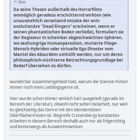
Zitat
Da seine Thesen außerhalb des Horrorfilms
womöglich geradezu erschütternd wirkten (wie
unausstehlich zersetzend müsste der anti-
evolutionäre "Dead Ringers" erscheinen, wenn er
seinen phantastischen Boden verließe), formuliert sie
der Regisseur in scheinbar abgeschwächten Sphären,
wo sexhungrige Humanparasiten, mutierte Fliege-
Mensch-Hybriden oder virtuelle Ego-Shooter vom
Mantel des Absurdem umhüllt werden, nur um deren
philosophisch-nüchterne Betrachtungsgrundlage bei
Bedarf übersehen zu dürfen.
wunderbar zusammengefasst hast, warum die Science-Fiction
immer noch mein Lieblingsgenre ist.
Hier wurde schon immer wirklich hart ausgeteilt (gerade im
Bereich der Literatur), obwohl nicht selten belächelt, nur weil
es gleichzeitig das Genre mit den blendendsten
Oberflächenreizen ist. Begreife Cronenbergs konstantes
Arbeiten in diesem Bereich deshalb auch nur als folgerichtig
und keineswegs als Ausweichmanöver.