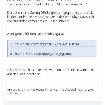
FOTZE PISSE KACKE ARSCH FICKEN SCHEIßE?
Traut sich hier niemand mehr, den Mund aufzumachen?
Darauf wird im Making OF übrigens eingegangen, und afaik
ist dort auch eine Szene zu sehen in der John Rhys-Davis sich
vor laufender Kamera in die Hosen scheißt.
Aber genau für den Fall schrob Vega ja:
Zitat von: Mr. Vincent Vega am 13 April 2008, 15:06:44
Ich habe diese Set-Anekdote ja nie geglaubt.
Ich glaube auch nicht an die Evolution und kann so wunderbar
aus der Bibel predigen...
'Are you talkin' to me? You talkin' to me?' - Raging Bull, Pacino. Love
that movie!