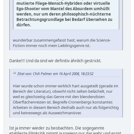
mutierte Fliege-Mensch-Hybriden oder virtuelle
Ego-Shooter vom Mantel des Absurdem umhüllt
werden, nur um deren philosophisch-nüchterne
Betrachtungsgrundlage bei Bedarf übersehen zu
dürfen.
wunderbar zusammengefasst hast, warum die Science-
Fiction immer noch mein Lieblingsgenre ist.
Danke!!! Und da sind wir definitiv ähnlich gestrickt.
Zitat von: Chili Palmer am 16 April 2008, 18:23:52
Hier wurde schon immer wirklich hart ausgeteilt (gerade im
Bereich der Literatur), obwohl nicht selten belächelt, nur
weil es gleichzeitig das Genre mit den blendendsten
Oberflächenreizen ist. Begreife Cronenbergs konstantes
Arbeiten in diesem Bereich deshalb auch nur als folgerichtig
und keineswegs als Ausweichmanöver.
Ist ja immer wieder zu beobachten. Die sogegannte
etablierte Filmkritik nimmt ja sowieso nur das wahr und ernst,