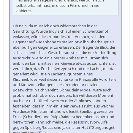
selbst erkannt hast, in diesem Film ohnehin nie
anbietet.
Oh nein, da muss ich doch widersprechen in der
Gewichtung. Würde Indy sich auf einen Schwertkampf
einlassen, wäre dies zumindest der Versuch, sich dem
Gegener auf Augenhöhe zu stellen bzw. ihn überhaupt als
ebenbürtigen Gegener zu erfassen. Der fragende Blick, der
sich ja eigentlich als Geste herausstellt, die nur Verblüffung
ausdrückt, wie so ein alberner Arabaer mit Turban sich
einbilden kann, mit seinem Gewese etwas auszurichten, ist
verächtlich, das Erschießen zynisch und der Lacher, der da
generiert wird, ist ein Lacher zugunsten eines
Klischeebildes, weil dieser Schurke im Prinzip alle Vorurteile
und Kinovorstellungen eines fremden orientalen
Bösewichts in sich vereint. Sicher, dein Modell wäre auch
problematisch, aber doch anders. Ich will diesen Moment
auch gar nicht überbewerten oder ähnliches, sondern
festhalten, dass in ihm ein leiser Verweis ruht, aus welcher
Ära dieser Film stammt und wie leicht Spielberg zwischen
Ernst (Schindler) und Pulp (Raiders) bedenkenlos hin- und
herswitchen kann. Ich meine, die Rassissmusvorwürfe
gegen Spielberg/Lucas sind ja ein alter Hut ("Gungans get
perched toosa?" ;)).