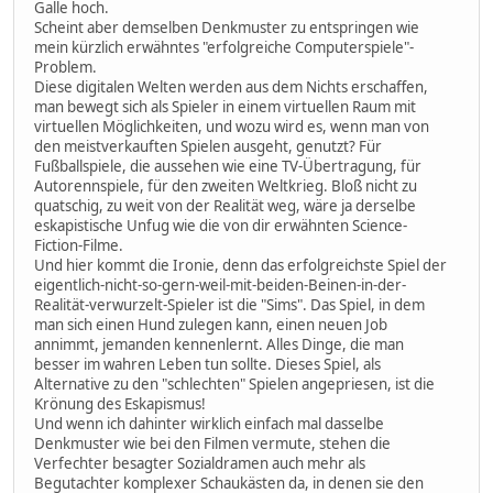
Galle hoch.
Scheint aber demselben Denkmuster zu entspringen wie
mein kürzlich erwähntes "erfolgreiche Computerspiele"-
Problem.
Diese digitalen Welten werden aus dem Nichts erschaffen,
man bewegt sich als Spieler in einem virtuellen Raum mit
virtuellen Möglichkeiten, und wozu wird es, wenn man von
den meistverkauften Spielen ausgeht, genutzt? Für
Fußballspiele, die aussehen wie eine TV-Übertragung, für
Autorennspiele, für den zweiten Weltkrieg. Bloß nicht zu
quatschig, zu weit von der Realität weg, wäre ja derselbe
eskapistische Unfug wie die von dir erwähnten Science-
Fiction-Filme.
Und hier kommt die Ironie, denn das erfolgreichste Spiel der
eigentlich-nicht-so-gern-weil-mit-beiden-Beinen-in-der-
Realität-verwurzelt-Spieler ist die "Sims". Das Spiel, in dem
man sich einen Hund zulegen kann, einen neuen Job
annimmt, jemanden kennenlernt. Alles Dinge, die man
besser im wahren Leben tun sollte. Dieses Spiel, als
Alternative zu den "schlechten" Spielen angepriesen, ist die
Krönung des Eskapismus!
Und wenn ich dahinter wirklich einfach mal dasselbe
Denkmuster wie bei den Filmen vermute, stehen die
Verfechter besagter Sozialdramen auch mehr als
Begutachter komplexer Schaukästen da, in denen sie den