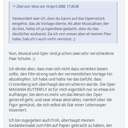
Zitat von: Vince am 16 April 2008, 17:39:38
Verwundert war ich, dass du kaum auf das Opernstück
eingehst, das als Vorlage diente. Als alter Musicalnarr, der
du bist, hätte ich ja irgendwie gedacht, dass du das
deutlicher ausbaust. Da ich von sowas aber eh keinen Plan
habe, hab ich's auch nicht vermisst. ;)
Nun, Musical und Oper sind ja schon zwei sehr verschiedene
Paar Schuhe. ;)
Ich denke aber, dass man sich nicht dazu verleiten lassen
sollte, den Film streng nach der vermeintlichen Vorlage hin
abzuklopfen. Ich habe und hatte nie das Gefühl, dass
Cronenberg sich überhaupt darum scheren würde. Die Oper
MADAMA BUTTERFLY ist für mich eigentlich nur so etwas ein
Aufhänger, bei dem es mehr um das Wesen der Oper
generell geht, und zwar etwas abstrakter, nämlich über die
Figur gemünzt, die sich selbst als Star einer Lebensoper
inszeniert.
Ich bin zugegeben auch froh, überhaupt meinen
Gedankensalat zum Film auf Papier gebracht zu haben, der