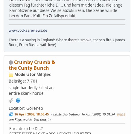
diesem Tag fürchterliche D.... und kam mit der Idee, die lange
Kampfszene auf diese Weise abzukürzen. Die Szene wurde
bei den Fans Kult. Ein Zufallsprodukt.
www.vodkasreviews.de
There's a saying in England: Where there's smoke, there's fire. (James
Bond, From Russia with love)
Crumby Crumb &
the Cunty Bunch
Moderator
Mitglied
Beiträge: 7.701
single-handedly killed an
entire skank horde
Location: Goreneo
16 April 2008, 18:56:45
Letzte Bearbeitung
: 16 April 2008, 19:01:34
#904
von Rügenwalder Sesselmett
Fürchterliche D...?