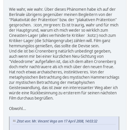
Wie wahr, wie wahr. Über dieses Phänomen habe ich auf der
Berlinale übrigens gegenüber meinen Begleitern von der
"Plakativität der Prätention" bzw. der "plakativen Prätention"
gesprochen. :icon_mrgreen: Es ist traurig, wahr und für mich
der Hauptgrund, warum ich mich weder so wirklich zum
Cineasten-Lager (alles verhinderte Kritiker :kotz:) noch zum
Kritiker-Lager (die Schlangengrube) zählen will. Film ganz
hemmungslos genießen, das sollte die Devise sein.
Und die ist bei Cronenberg natürlich unbedingt gegeben,
auch wenn mir bei einer kürzlichen Neu-Sichtung von
"Videodrome" aufgefallen ist, das ich dem alten Cronenberg
doch mehr nachtrauere als ich mich über den neuen freue.
Hat noch etwas archaischeres, instinktiveres. Von der
metaphysischen Betrachtung des mystischen Hammerschlags
zur mystischen Betrachtung der metaphyischen
Geisteswandlung, das ist zwar ein interessanter Weg aber ich
würde eine Rückbesinnung zu ersterem für seinen nächsten
Film durchaus begrüßen.
Obwohl...
Zitat von: Mr. Vincent Vega am 17 April 2008, 14:03:32