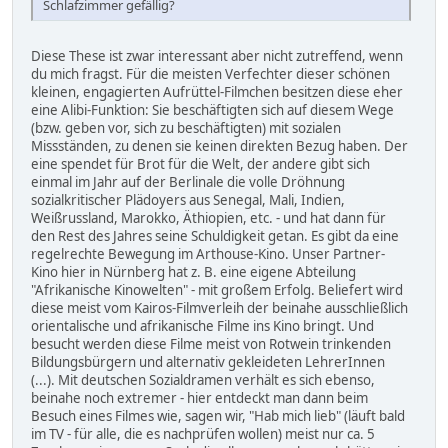
Schlafzimmer gefällig?
Diese These ist zwar interessant aber nicht zutreffend, wenn
du mich fragst. Für die meisten Verfechter dieser schönen
kleinen, engagierten Aufrüttel-Filmchen besitzen diese eher
eine Alibi-Funktion: Sie beschäftigten sich auf diesem Wege
(bzw. geben vor, sich zu beschäftigten) mit sozialen
Missständen, zu denen sie keinen direkten Bezug haben. Der
eine spendet für Brot für die Welt, der andere gibt sich
einmal im Jahr auf der Berlinale die volle Dröhnung
sozialkritischer Plädoyers aus Senegal, Mali, Indien,
Weißrussland, Marokko, Äthiopien, etc. - und hat dann für
den Rest des Jahres seine Schuldigkeit getan. Es gibt da eine
regelrechte Bewegung im Arthouse-Kino. Unser Partner-
Kino hier in Nürnberg hat z. B. eine eigene Abteilung
"Afrikanische Kinowelten" - mit großem Erfolg. Beliefert wird
diese meist vom Kairos-Filmverleih der beinahe ausschließlich
orientalische und afrikanische Filme ins Kino bringt. Und
besucht werden diese Filme meist von Rotwein trinkenden
Bildungsbürgern und alternativ gekleideten LehrerInnen
(...). Mit deutschen Sozialdramen verhält es sich ebenso,
beinahe noch extremer - hier entdeckt man dann beim
Besuch eines Filmes wie, sagen wir, "Hab mich lieb" (läuft bald
im TV - für alle, die es nachprüfen wollen) meist nur ca. 5