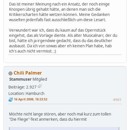
Das ist meiner Meinung nach ein Ansatz, der noch einige
Knospen übrig gehabt hätte, an denen man sich die
Kritikerscharten hätte wetzen können. Meine Gedanken
wuselten jedenfalls fast ausschließlich um diese Lesart.
Verwundert war ich, dass du kaum auf das Opernstück
eingehst, das als Vorlage diente. Als alter Musicalnarr, der du
bist, hätte ich ja irgendwie gedacht, dass du das deutlicher
ausbaust. Da ich von sowas aber eh keinen Plan habe, hab
ich's auch nicht vermisst. ;)
Chili Palmer
Stammuser
Mitglied
Beiträge: 2.927
Location: Hamburch
16 April 2008, 18:23:52
#901
Möchte nicht lange stören, aber noch mal kurz zum tollen
"Die Fliege"-Text anmerken, dass du hiermit