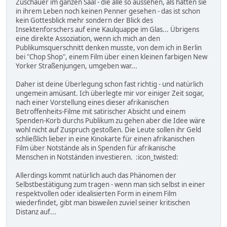
Zuschauer im ganzen Saal - die alle so aussehen, als hätten sie
in ihrem Leben noch keinen Penner gesehen - das ist schon
kein Gottesblick mehr sondern der Blick des
Insektenforschers auf eine Kaulquappe im Glas... Übrigens
eine direkte Assoziation, wenn ich mich an den
Publikumsquerschnitt denken musste, von dem ich in Berlin
bei "Chop Shop", einem Film über einen kleinen farbigen New
Yorker Straßenjungen, umgeben war...
Daher ist deine Überlegung schon fast richtig - und natürlich
ungemein amüsant. Ich überlegte mir vor einiger Zeit sogar,
nach einer Vorstellung eines dieser afrikanischen
Betroffenheits-Filme mit satirischer Absicht und einem
Spenden-Korb durchs Publikum zu gehen aber die Idee wäre
wohl nicht auf Zuspruch gestoßen. Die Leute sollen ihr Geld
schließlich lieber in eine Kinokarte für einen afrikanischen
Film über Notstände als in Spenden für afrikanische
Menschen in Notständen investieren. :icon_twisted:
Allerdings kommt natürlich auch das Phänomen der
Selbstbestätigung zum tragen - wenn man sich selbst in einer
respektvollen oder idealisierten Form in einem Film
wiederfindet, gibt man bisweilen zuviel seiner kritischen
Distanz auf...