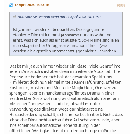
17 April 2008, 14:43:10
#908
Zitat von: Mr. Vincent Vega am 17 April 2008, 04:31:50
Ist ja immer wieder zu beobachten. Die sogegannte
etablierte Filmkritik nimmt ja sowieso nur das wahr und
ernst, was sich auch als ernst ausstellt. Sci-Fi-Filme sind ja eh
nur eskapistischer Unfug, von Animationsfilmen (wie
werden die eigentlich unterschätzt!) gar nicht zu sprechen.
Das ist mir ja auch immer wieder ein Rätsel: Viele Genrefilme
liefern Anspruch
und
obendrein mitreißende Visualität. Ihre
Regisseure bedienen sich halt des gesamten Spektrums.
Film bietet doch nun einmal mittels Kameraführung, Effekten,
Kostümen, Masken und Musik die Möglichkeit, Grenzen zu
sprengen, aber ein handkameragefilmtes Drama in einer
verdreckten Sozialwohnung wird automatisch als "näher am
Menschen" angesehen. Und das, obwohl es unter
Verwendung des direkten Wegs gar nicht erst eine
Herausforderung schafft, sich eher selbst limitiert. Nicht, dass
ich solche Filme nicht auch auf ihre Art schätzen würde, aber
ihre scheinbar automatische Höherstufung in der
öffentlichen Wertigkeit treibt mir dennoch regelmäßig die