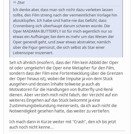
Zitat
Ich denke aber, dass man sich nicht dazu verleiten lassen
sollte, den Film streng nach der vermeintlichen Vorlage hin
abzuklopfen. Ich habe und hatte nie das Gefühl, dass
Cronenberg sich überhaupt darum scheren würde. Die
Oper MADAMA BUTTERFLY ist für mich eigentlich nur so
etwas ein Aufhänger, bei dem es mehr um das Wesen der
Oper generell geht, und zwar etwas abstrakter, nämlich
über die Figur gemünzt, die sich selbst als Star einer
Lebensoper inszeniert.
Seh ich ähnlich (insofern, dass der Film kein Abbild der Oper
ist oder umgekehrt die Oper eine Metapher für den Film,
sondern dass der Film eine Fortentwicklung über die Grenzen
der Oper hinaus ist), wobei die Impulse ja von dem Stück
ausgehen und dessen Inhalte teilweise ja auch als
Motivatoren für die Handlungen von Butterfly und René
dienen. Aber versteh mich nicht falsch, der Verzicht auf ein
weiteres Eingehen auf das Stück bekommt ja eine
Zustimmungsbekundung meinerseits, da ich auch nicht die
Notwendigkeit gesehen hatte, das weiter zu vertiefen.
Ich mach dann in Kürze weiter mit "Crash", den ich bis jetzt
auch noch nicht kenne...