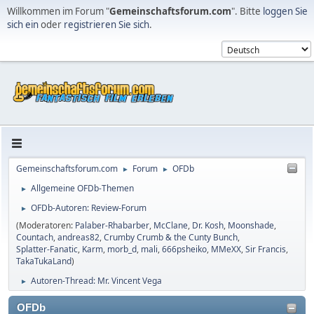
Willkommen im Forum "
Gemeinschaftsforum.com
". Bitte
loggen Sie
sich ein
oder
registrieren Sie sich
.
Gemeinschaftsforum.com
Forum
OFDb
►
►
Allgemeine OFDb-Themen
►
OFDb-Autoren: Review-Forum
►
(Moderatoren:
Palaber-Rhabarber
,
McClane
,
Dr. Kosh
,
Moonshade
,
Countach
,
andreas82
,
Crumby Crumb & the Cunty Bunch
,
Splatter-Fanatic
,
Karm
,
morb_d
,
mali
,
666psheiko
,
MMeXX
,
Sir Francis
,
TakaTukaLand
)
Autoren-Thread: Mr. Vincent Vega
►
OFDb