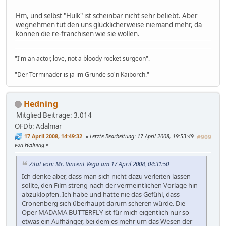
Hm, und selbst "Hulk" ist scheinbar nicht sehr beliebt. Aber
wegnehmen tut den uns glücklicherweise niemand mehr, da
können die re-franchisen wie sie wollen.
"I'm an actor, love, not a bloody rocket surgeon".
"Der Terminader is ja im Grunde so'n Kaiborch."
Hedning
Mitglied
Beiträge: 3.014
OFDb: Adalmar
17 April 2008, 14:49:32
Letzte Bearbeitung
: 17 April 2008, 19:53:49
#909
von Hedning
Zitat von: Mr. Vincent Vega am 17 April 2008, 04:31:50
Ich denke aber, dass man sich nicht dazu verleiten lassen
sollte, den Film streng nach der vermeintlichen Vorlage hin
abzuklopfen. Ich habe und hatte nie das Gefühl, dass
Cronenberg sich überhaupt darum scheren würde. Die
Oper MADAMA BUTTERFLY ist für mich eigentlich nur so
etwas ein Aufhänger, bei dem es mehr um das Wesen der