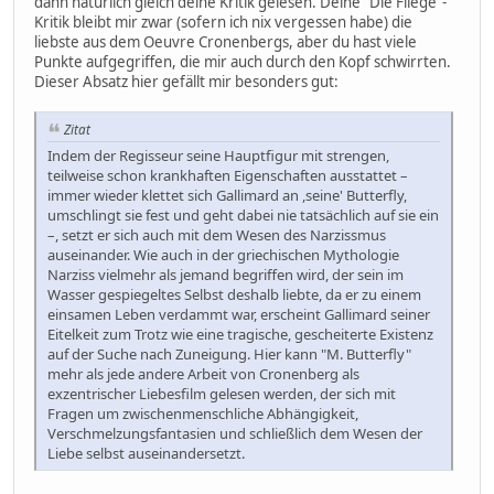
dann natürlich gleich deine Kritik gelesen. Deine "Die Fliege"-
Kritik bleibt mir zwar (sofern ich nix vergessen habe) die
liebste aus dem Oeuvre Cronenbergs, aber du hast viele
Punkte aufgegriffen, die mir auch durch den Kopf schwirrten.
Dieser Absatz hier gefällt mir besonders gut:
Zitat
Indem der Regisseur seine Hauptfigur mit strengen,
teilweise schon krankhaften Eigenschaften ausstattet –
immer wieder klettet sich Gallimard an ,seine' Butterfly,
umschlingt sie fest und geht dabei nie tatsächlich auf sie ein
–, setzt er sich auch mit dem Wesen des Narzissmus
auseinander. Wie auch in der griechischen Mythologie
Narziss vielmehr als jemand begriffen wird, der sein im
Wasser gespiegeltes Selbst deshalb liebte, da er zu einem
einsamen Leben verdammt war, erscheint Gallimard seiner
Eitelkeit zum Trotz wie eine tragische, gescheiterte Existenz
auf der Suche nach Zuneigung. Hier kann "M. Butterfly"
mehr als jede andere Arbeit von Cronenberg als
exzentrischer Liebesfilm gelesen werden, der sich mit
Fragen um zwischenmenschliche Abhängigkeit,
Verschmelzungsfantasien und schließlich dem Wesen der
Liebe selbst auseinandersetzt.