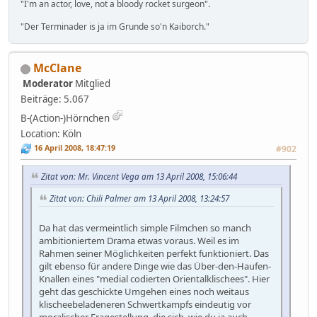
"I'm an actor, love, not a bloody rocket surgeon".
"Der Terminader is ja im Grunde so'n Kaiborch."
McClane
Moderator
Mitglied
Beiträge: 5.067
B-(Action-)Hörnchen
Location: Köln
16 April 2008, 18:47:19
#902
Zitat von: Mr. Vincent Vega am 13 April 2008, 15:06:44
Zitat von: Chili Palmer am 13 April 2008, 13:24:57
Da hat das vermeintlich simple Filmchen so manch
ambitioniertem Drama etwas voraus. Weil es im
Rahmen seiner Möglichkeiten perfekt funktioniert. Das
gilt ebenso für andere Dinge wie das Über-den-Haufen-
Knallen eines "medial codierten Orientalklischees". Hier
geht das geschickte Umgehen eines noch weitaus
klischeebeladeneren Schwertkampfs eindeutig vor
moralischer Fragestellung, die sich, wie du ja auch