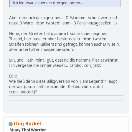
Ich bin zwar keiner der drei genannten...
Aber dennoch gern gesehen. :D Ist immer schön, wenn sich
neue B-Ware :icon_twisted:- ähm - B-Fans hinzugesellen. ;)
Hehe, der Streifen hat glaube ich sogar einen eigenen
Thread, hier passt er aber bestens rein. :icon_twisted:
Streifen solchen Kalibers sind gefragt, können auch DTV sein,
aber unterhalten müssen sie schon.
SPL und Flash Point - gut, dass du die nochmal hier erwähnst.
Ich vergesse die immer wieder... :andy: :icon_razz:
Edit:
Wie hieß denn diese Billig-Version von "I am Legend"? Taugt
der was (also in entsprechender Relation betrachtet
:icon_twisted:)?
Ong-Bockel
Muay Thai Warrior