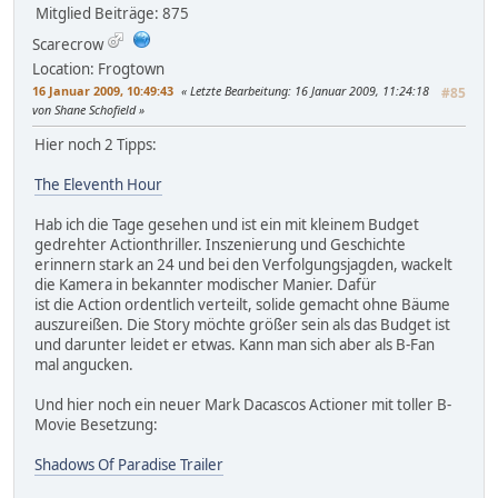
Mitglied
Beiträge: 875
Scarecrow
Location: Frogtown
16 Januar 2009, 10:49:43
Letzte Bearbeitung
: 16 Januar 2009, 11:24:18
#85
von Shane Schofield
Hier noch 2 Tipps:
The Eleventh Hour
Hab ich die Tage gesehen und ist ein mit kleinem Budget
gedrehter Actionthriller. Inszenierung und Geschichte
erinnern stark an 24 und bei den Verfolgungsjagden, wackelt
die Kamera in bekannter modischer Manier. Dafür
ist die Action ordentlich verteilt, solide gemacht ohne Bäume
auszureißen. Die Story möchte größer sein als das Budget ist
und darunter leidet er etwas. Kann man sich aber als B-Fan
mal angucken.
Und hier noch ein neuer Mark Dacascos Actioner mit toller B-
Movie Besetzung:
Shadows Of Paradise Trailer