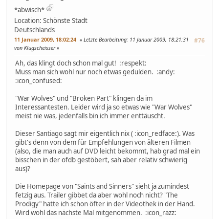
*abwisch*
Location: Schönste Stadt
Deutschlands
11 Januar 2009, 18:02:24
Letzte Bearbeitung
: 11 Januar 2009, 18:21:31
#76
von Klugscheisser
Ah, das klingt doch schon mal gut! :respekt:
Muss man sich wohl nur noch etwas gedulden. :andy:
:icon_confused:
"War Wolves" und "Broken Part" klingen da im
Interessantesten. Leider wird ja so etwas wie "War Wolves"
meist nie was, jedenfalls bin ich immer enttäuscht.
Dieser Santiago sagt mir eigentlich nix ( :icon_redface:). Was
gibt's denn von dem für Empfehlungen von älteren Filmen
(also, die man auch auf DVD leicht bekommt, hab grad mal ein
bisschen in der ofdb gestöbert, sah aber relativ schwierig
aus)?
Die Homepage von "Saints and Sinners" sieht ja zumindest
fetzig aus. Trailer gibbet da aber wohl noch nicht? "The
Prodigy" hatte ich schon öfter in der Videothek in der Hand.
Wird wohl das nächste Mal mitgenommen. :icon_razz: