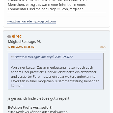
Glauben zu verlieren! Ich denke an das Wohl dieser
Menschen, einzig das war meine Intention meines
Kommentars und meiner Frage!!! :icon_mrgreen:
www.trash-academy.blogspot.com
elrec
Mitglied
Beiträge: 98
10 Juli 2007, 18:45:52
#65
Zitat von: Mr.Logan am 10 Juli 2007, 09:37:56
Von einer kurzen Zusammenfassung hätten doch auch
andere User profitiert. Und vielleicht hätte ein erfahrener
und versierter Forennutzer ein paar weitere unbekannte
Favoriten in einer möglichen Zusammenfassung benennen
können.
ja genau, ich finde die Idee gut :respekt:
B-Action Profis vor...sofort!
eure Reviews können auch mal warten...