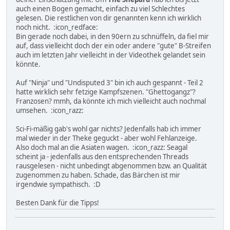
auch einen Bogen gemacht, einfach zu viel Schlechtes
gelesen. Die restlichen von dir genannten kenn ich wirklich
noch nicht. :icon_redface:
Bin gerade noch dabei, in den 90ern zu schnüffeln, da fiel mir
auf, dass vielleicht doch der ein oder andere "gute" B-Streifen
auch im letzten Jahr vielleicht in der Videothek gelandet sein
könnte.
Auf "Ninja" und "Undisputed 3" bin ich auch gespannt - Teil 2
hatte wirklich sehr fetzige Kampfszenen. "Ghettogangz"?
Franzosen? mmh, da könnte ich mich vielleicht auch nochmal
umsehen. :icon_razz:
Sci-Fi-mäßig gab's wohl gar nichts? Jedenfalls hab ich immer
mal wieder in der Theke geguckt - aber wohl Fehlanzeige.
Also doch mal an die Asiaten wagen. :icon_razz: Seagal
scheint ja - jedenfalls aus den entsprechenden Threads
rausgelesen - nicht unbedingt abgenommen bzw. an Qualität
zugenommen zu haben. Schade, das Bärchen ist mir
irgendwie sympathisch. :D
Besten Dank für die Tipps!