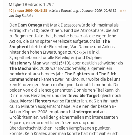
Mitglied
Beiträge: 1.792
10 Januar 2009, 00:46:28
Letzte Bearbeitung
: 10 Januar 2009, 00:48:32
#72
von Ong-Bockel
Den
I am Omega
mit Mark Dacascos würde ich maximal als
erträglich (4/10) bezeichnen. Fand die Atmosphäre, die sich
zu Beginn entfaltet hat, beinahe besser als die eigentliche
Action, die dann später vereinzelt aufgetaucht ist.
The
Shepherd
blieb trotz Florentine, Van Damme und Adkins
hinter den hohen Erwartungen zurück (6/10 inkl.
Sympathiebonus für alle Beteiligten) und Dolphies
Missionary Man
war nett (5/10), aber deutlich schwächer als
The Mechanik
. 2008 war B-Action-mäßig allgemein ein
ziemlich enttäuschendes Jahr.
The Fighters
und
The Fifth
Commandment
kamen zwar ins Kino, nur wollte die bei uns
kein Kino zeigen. Asien-mäßig ging da deutlich mehr ab. Die
beiden von old_silence genannten Donnie Yen-Titel kann ich
Dir nur ans Herz legen und den
Invisible Target
gleich noch
dazu.
Mortal Fighters
war so fürchterlich, daß ich ihn nach
ca. 15 Minuten ausgemacht habe. Als einen der besten B-
Action-Klopper 2008 empfand ich
Underground
aus
Großbritannien, weil der gleichermaßen mit interessanten
Figuren, einer ordentlichen Inszenierung und
überdurchschnittlichen, reellen Kampfszenen punkten
konnte. Kein Knaller, aber man konnte halt nicht wählerisch