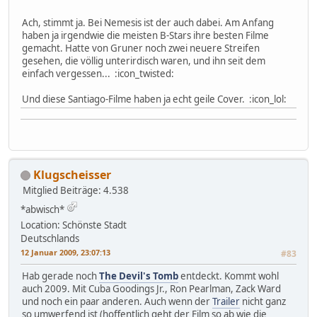
Ach, stimmt ja. Bei Nemesis ist der auch dabei. Am Anfang
haben ja irgendwie die meisten B-Stars ihre besten Filme
gemacht. Hatte von Gruner noch zwei neuere Streifen
gesehen, die völlig unterirdisch waren, und ihn seit dem
einfach vergessen... :icon_twisted:
Und diese Santiago-Filme haben ja echt geile Cover. :icon_lol:
Klugscheisser
Mitglied
Beiträge: 4.538
*abwisch*
Location: Schönste Stadt
Deutschlands
12 Januar 2009, 23:07:13
#83
Hab gerade noch
The Devil's Tomb
entdeckt. Kommt wohl
auch 2009. Mit Cuba Goodings Jr., Ron Pearlman, Zack Ward
und noch ein paar anderen. Auch wenn der
Trailer
nicht ganz
so umwerfend ist (hoffentlich geht der Film so ab wie die