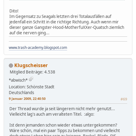
Dito!
Im Gegensatz zu Seagals letzten drei Totalausfällen auf
jedenfall ein Schritt in die richtige Richtung. Auch wenn mir
dieser ganze Gangster-Hood-MotherfuXXer-Quatsch ziemlich
auf die nerven ging...
www.trash-academy.blogspot.com
Klugscheisser
Mitglied
Beiträge: 4.538
*abwisch*
Location: Schönste Stadt
Deutschlands
9 Januar 2009, 22:40:50
#69
Der Thread wurde ja seit längerem nicht mehr genutzt...
Vielleicht lag's auch am veralteten Titel. :algo:
Ist denn jemanden schon wieder etwas untergekommen?
Wäre schön, mal ein paar Tipps zu bekommen und vielleicht
doch etwas Leben hier rein zu kriegen. Bockel, Blade, StS -