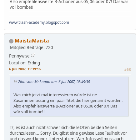
Also empfehlenswerte B-Actioner aus 05,06 oder 07! Das wär
voll bombe!!
www.trash-academy.blogspot.com
MaistaMaista
Mitglied
Beiträge: 720
Pennywise
Location: Erding
6 Juli 2007, 15:39:16
#63
Zitat von: Mr.Logan am 6 Juli 2007, 08:49:36
Was mich jetzt mal interessieren würde ist ne
Zusammenfassung ein paar Titel, die hier genannt wurden.
Also empfehlenswerte B-Actioner aus 05,06 oder 07! Das
wär voll bombe!!
Tz, es ist auch nicht schwer sich die letzten beiden Seiten
durchzulesen... Sorry, Du gibst eine gewisse LeseFaulheit vor
und das wird keiner Unterstützen. Wer Infos will muss auch