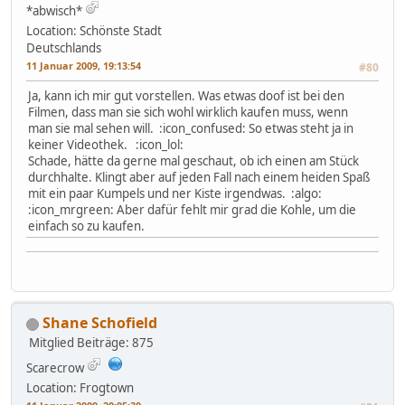
*abwisch*
Location: Schönste Stadt
Deutschlands
11 Januar 2009, 19:13:54
#80
Ja, kann ich mir gut vorstellen. Was etwas doof ist bei den
Filmen, dass man sie sich wohl wirklich kaufen muss, wenn
man sie mal sehen will. :icon_confused: So etwas steht ja in
keiner Videothek. :icon_lol:
Schade, hätte da gerne mal geschaut, ob ich einen am Stück
durchhalte. Klingt aber auf jeden Fall nach einem heiden Spaß
mit ein paar Kumpels und ner Kiste irgendwas. :algo:
:icon_mrgreen: Aber dafür fehlt mir grad die Kohle, um die
einfach so zu kaufen.
Shane Schofield
Mitglied
Beiträge: 875
Scarecrow
Location: Frogtown