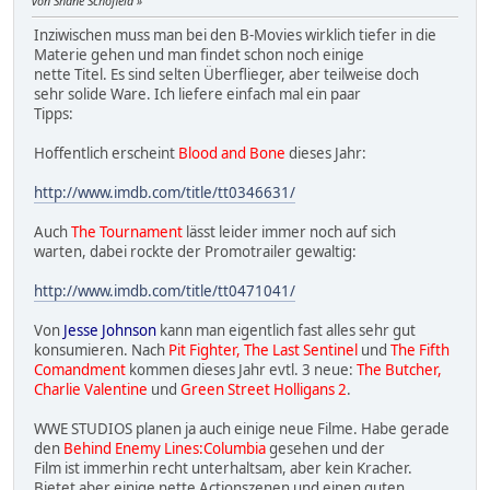
von Shane Schofield
Inziwischen muss man bei den B-Movies wirklich tiefer in die
Materie gehen und man findet schon noch einige
nette Titel. Es sind selten Überflieger, aber teilweise doch
sehr solide Ware. Ich liefere einfach mal ein paar
Tipps:
Hoffentlich erscheint
Blood and Bone
dieses Jahr:
http://www.imdb.com/title/tt0346631/
Auch
The Tournament
lässt leider immer noch auf sich
warten, dabei rockte der Promotrailer gewaltig:
http://www.imdb.com/title/tt0471041/
Von
Jesse Johnson
kann man eigentlich fast alles sehr gut
konsumieren. Nach
Pit Fighter, The Last Sentinel
und
The Fifth
Comandment
kommen dieses Jahr evtl. 3 neue:
The Butcher,
Charlie Valentine
und
Green Street Holligans 2
.
WWE STUDIOS planen ja auch einige neue Filme. Habe gerade
den
Behind Enemy Lines:Columbia
gesehen und der
Film ist immerhin recht unterhaltsam, aber kein Kracher.
Bietet aber einige nette Actionszenen und einen guten