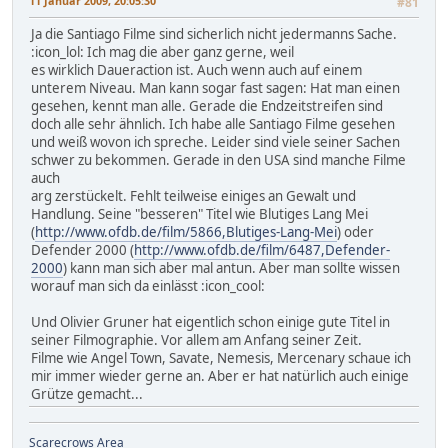
11 Januar 2009, 20:05:30
#81
Ja die Santiago Filme sind sicherlich nicht jedermanns Sache.
:icon_lol: Ich mag die aber ganz gerne, weil
es wirklich Daueraction ist. Auch wenn auch auf einem
unterem Niveau. Man kann sogar fast sagen: Hat man einen
gesehen, kennt man alle. Gerade die Endzeitstreifen sind
doch alle sehr ähnlich. Ich habe alle Santiago Filme gesehen
und weiß wovon ich spreche. Leider sind viele seiner Sachen
schwer zu bekommen. Gerade in den USA sind manche Filme
auch
arg zerstückelt. Fehlt teilweise einiges an Gewalt und
Handlung. Seine "besseren" Titel wie Blutiges Lang Mei
(
http://www.ofdb.de/film/5866,Blutiges-Lang-Mei
) oder
Defender 2000 (
http://www.ofdb.de/film/6487,Defender-
2000
) kann man sich aber mal antun. Aber man sollte wissen
worauf man sich da einlässt :icon_cool:
Und Olivier Gruner hat eigentlich schon einige gute Titel in
seiner Filmographie. Vor allem am Anfang seiner Zeit.
Filme wie Angel Town, Savate, Nemesis, Mercenary schaue ich
mir immer wieder gerne an. Aber er hat natürlich auch einige
Grütze gemacht...
Scarecrows Area