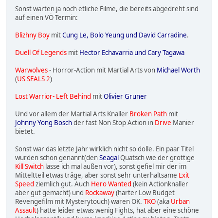
Sonst warten ja noch etliche Filme, die bereits abgedreht sind
auf einen VÖ Termin:
Blizhny Boy
mit
Cung Le, Bolo Yeung und David Carradine
.
Duell Of Legends
mit
Hector Echavarria und Cary Tagawa
Warwolves
- Horror-Action mit Martial Arts von
Michael Worth
(
US SEALS 2
)
Lost Warrior- Left Behind
mit
Olivier Gruner
Und vor allem der Martial Arts Knaller
Broken Path
mit
Johnny Yong Bosch
der fast Non Stop Action in
Drive
Manier
bietet.
Sonst war das letzte Jahr wirklich nicht so dolle. Ein paar Titel
wurden schon genannt(den
Seagal
Quatsch wie der grottige
Kill Switch
lasse ich mal außen vor), sonst gefiel mir der im
Mitteltteil etwas träge, aber sonst sehr unterhaltsame
Exit
Speed
ziemlich gut. Auch
Hero Wanted
(kein Actionknaller
aber gut gemacht) und
Rockaway
(harter Low Budget
Revengefilm mit Mysterytouch) waren OK.
TKO
(aka
Urban
Assault
) hatte leider etwas wenig Fights, hat aber eine schöne