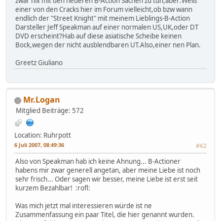
zwar nix mit den neueren B-Action Sachen zu tun,aber:Weiß
einer von den Cracks hier im Forum vielleicht,ob bzw wann
endlich der "Street Knight" mit meinem Lieblings-B-Action
Darsteller Jeff Speakman auf einer normalen US,UK,oder DT
DVD erscheint?Hab auf diese asiatische Scheibe keinen
Bock,wegen der nicht ausblendbaren UT.Also,einer nen Plan.
Greetz Giuliano
Mr.Logan
Mitglied
Beiträge: 572
Location: Ruhrpott
6 Juli 2007, 08:49:36
#62
Also von Speakman hab ich keine Ahnung... B-Actioner
habens mir zwar generell angetan, aber meine Liebe ist noch
sehr frisch... Oder sagen wir besser, meine Liebe ist erst seit
kurzem Bezahlbar! :rofl:
Was mich jetzt mal interessieren würde ist ne
Zusammenfassung ein paar Titel, die hier genannt wurden.