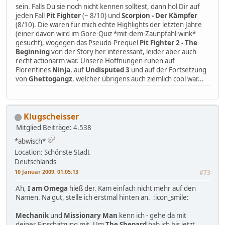
sein. Falls Du sie noch nicht kennen solltest, dann hol Dir auf
jeden Fall
Pit Fighter
(~ 8/10) und
Scorpion - Der Kämpfer
(8/10). Die waren für mich echte Highlights der letzten Jahre
(einer davon wird im Gore-Quiz *mit-dem-Zaunpfahl-wink*
gesucht), wogegen das Pseudo-Prequel
Pit Fighter 2 - The
Beginning
von der Story her interessant, leider aber auch
recht actionarm war. Unsere Hoffnungen ruhen auf
Florentines
Ninja
, auf
Undisputed 3
und auf der Fortsetzung
von
Ghettogangz
, welcher übrigens auch ziemlich cool war...
Klugscheisser
Mitglied
Beiträge: 4.538
*abwisch*
Location: Schönste Stadt
Deutschlands
10 Januar 2009, 01:05:13
#73
Ah,
I am Omega
hieß der. Kam einfach nicht mehr auf den
Namen. Na gut, stelle ich erstmal hinten an. :icon_smile:
Mechanik
und
Missionary Man
kenn ich - gehe da mit
deiner Einschätzung mit. Um
The Shepard
hab ich bis jetzt