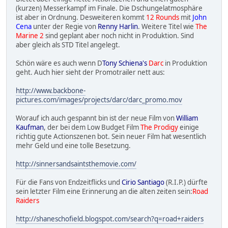
(kurzen) Messerkampf im Finale. Die Dschungelatmosphäre
ist aber in Ordnung. Desweiteren kommt
12 Rounds
mit
John
Cena
unter der Regie von
Renny Harlin
. Weitere Titel wie
The
Marine 2
sind geplant aber noch nicht in Produktion. Sind
aber gleich als STD Titel angelegt.
Schön wäre es auch wenn D
Tony Schiena's
Darc
in Produktion
geht. Auch hier sieht der Promotrailer nett aus:
http://www.backbone-
pictures.com/images/projects/darc/darc_promo.mov
Worauf ich auch gespannt bin ist der neue Film von
William
Kaufman
, der bei dem Low Budget Film
The Prodigy
einige
richtig gute Actionszenen bot. Sein neuer Film hat wesentlich
mehr Geld und eine tolle Besetzung.
http://sinnersandsaintsthemovie.com/
Für die Fans von Endzeitflicks und
Cirio Santiago
(R.I.P.) dürfte
sein letzter Film eine Erinnerung an die alten zeiten sein:
Road
Raiders
http://shaneschofield.blogspot.com/search?q=road+raiders