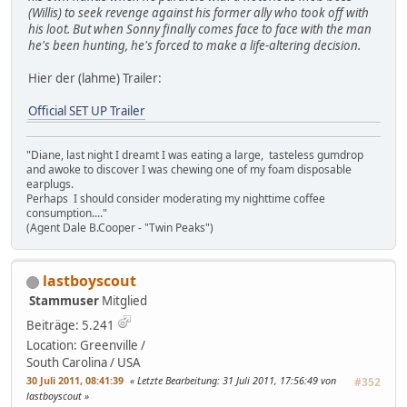
(Willis) to seek revenge against his former ally who took off with
his loot. But when Sonny finally comes face to face with the man
he's been hunting, he's forced to make a life-altering decision.
Hier der (lahme) Trailer:
Official SET UP Trailer
"Diane, last night I dreamt I was eating a large, tasteless gumdrop
and awoke to discover I was chewing one of my foam disposable
earplugs.
Perhaps I should consider moderating my nighttime coffee
consumption...."
(Agent Dale B.Cooper - "Twin Peaks")
lastboyscout
Stammuser
Mitglied
Beiträge: 5.241
Location: Greenville /
South Carolina / USA
30 Juli 2011, 08:41:39
Letzte Bearbeitung
: 31 Juli 2011, 17:56:49 von
#352
lastboyscout