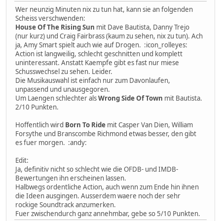
Wer neunzig Minuten nix zu tun hat, kann sie an folgenden
Scheiss verschwenden:
House Of The Rising Sun
mit Dave Bautista, Danny Trejo
(nur kurz) und Craig Fairbrass (kaum zu sehen, nix zu tun). Ach
ja, Amy Smart spielt auch wie auf Drogen. :icon_rolleyes:
Action ist langweilig, schlecht geschnitten und komplett
uninteressant. Anstatt Kaempfe gibt es fast nur miese
Schusswechsel zu sehen. Leider.
Die Musikauswahl ist einfach nur zum Davonlaufen,
unpassend und unausgegoren.
Um Laengen schlechter als
Wrong Side Of Town
mit Bautista.
2/10 Punkten.
Hoffentlich wird
Born To Ride
mit Casper Van Dien, William
Forsythe und Branscombe Richmond etwas besser, den gibt
es fuer morgen. :andy:
Edit:
Ja, definitiv nicht so schlecht wie die OFDB- und IMDB-
Bewertungen ihn erscheinen lassen.
Halbwegs ordentliche Action, auch wenn zum Ende hin ihnen
die Ideen ausgingen. Ausserdem waere noch der sehr
rockige Soundtrack anzumerken.
Fuer zwischendurch ganz annehmbar, gebe so 5/10 Punkten.