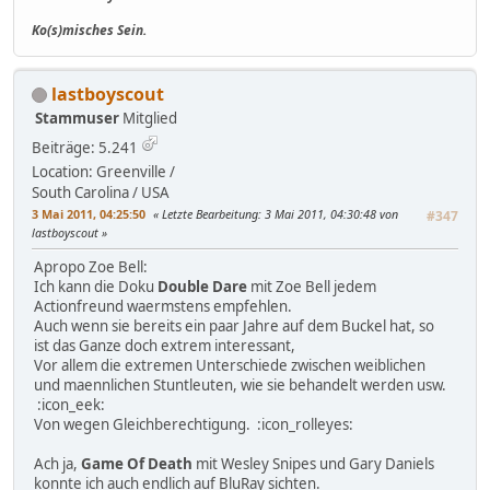
Ko(s)misches Sein.
lastboyscout
Stammuser
Mitglied
Beiträge: 5.241
Location: Greenville /
South Carolina / USA
3 Mai 2011, 04:25:50
Letzte Bearbeitung
: 3 Mai 2011, 04:30:48 von
#347
lastboyscout
Apropo Zoe Bell:
Ich kann die Doku
Double Dare
mit Zoe Bell jedem
Actionfreund waermstens empfehlen.
Auch wenn sie bereits ein paar Jahre auf dem Buckel hat, so
ist das Ganze doch extrem interessant,
Vor allem die extremen Unterschiede zwischen weiblichen
und maennlichen Stuntleuten, wie sie behandelt werden usw.
:icon_eek:
Von wegen Gleichberechtigung. :icon_rolleyes:
Ach ja,
Game Of Death
mit Wesley Snipes und Gary Daniels
konnte ich auch endlich auf BluRay sichten.