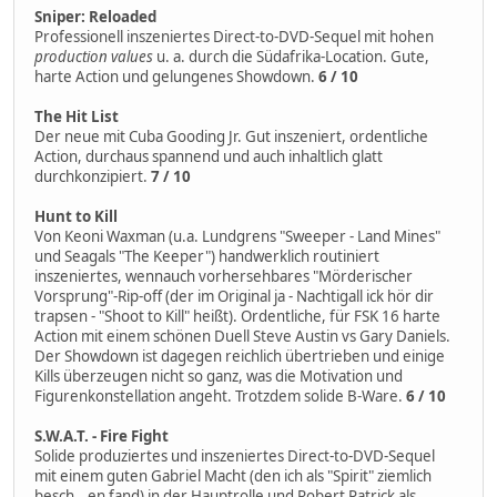
Sniper: Reloaded
Professionell inszeniertes Direct-to-DVD-Sequel mit hohen
production values
u. a. durch die Südafrika-Location. Gute,
harte Action und gelungenes Showdown.
6 / 10
The Hit List
Der neue mit Cuba Gooding Jr. Gut inszeniert, ordentliche
Action, durchaus spannend und auch inhaltlich glatt
durchkonzipiert.
7 / 10
Hunt to Kill
Von Keoni Waxman (u.a. Lundgrens "Sweeper - Land Mines"
und Seagals "The Keeper") handwerklich routiniert
inszeniertes, wennauch vorhersehbares "Mörderischer
Vorsprung"-Rip-off (der im Original ja - Nachtigall ick hör dir
trapsen - "Shoot to Kill" heißt). Ordentliche, für FSK 16 harte
Action mit einem schönen Duell Steve Austin vs Gary Daniels.
Der Showdown ist dagegen reichlich übertrieben und einige
Kills überzeugen nicht so ganz, was die Motivation und
Figurenkonstellation angeht. Trotzdem solide B-Ware.
6 / 10
S.W.A.T. - Fire Fight
Solide produziertes und inszeniertes Direct-to-DVD-Sequel
mit einem guten Gabriel Macht (den ich als "Spirit" ziemlich
besch...en fand) in der Hauptrolle und Robert Patrick als