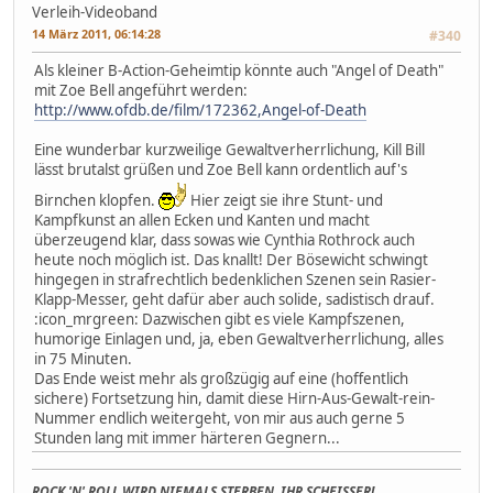
Verleih-Videoband
14 März 2011, 06:14:28
#340
Als kleiner B-Action-Geheimtip könnte auch "Angel of Death"
mit Zoe Bell angeführt werden:
http://www.ofdb.de/film/172362,Angel-of-Death
Eine wunderbar kurzweilige Gewaltverherrlichung, Kill Bill
lässt brutalst grüßen und Zoe Bell kann ordentlich auf's
Birnchen klopfen.
Hier zeigt sie ihre Stunt- und
Kampfkunst an allen Ecken und Kanten und macht
überzeugend klar, dass sowas wie Cynthia Rothrock auch
heute noch möglich ist. Das knallt! Der Bösewicht schwingt
hingegen in strafrechtlich bedenklichen Szenen sein Rasier-
Klapp-Messer, geht dafür aber auch solide, sadistisch drauf.
:icon_mrgreen: Dazwischen gibt es viele Kampfszenen,
humorige Einlagen und, ja, eben Gewaltverherrlichung, alles
in 75 Minuten.
Das Ende weist mehr als großzügig auf eine (hoffentlich
sichere) Fortsetzung hin, damit diese Hirn-Aus-Gewalt-rein-
Nummer endlich weitergeht, von mir aus auch gerne 5
Stunden lang mit immer härteren Gegnern...
ROCK 'N' ROLL WIRD NIEMALS STERBEN, IHR SCHEISSER!