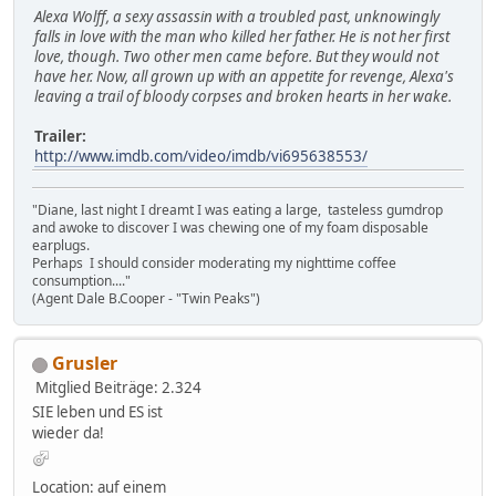
Alexa Wolff, a sexy assassin with a troubled past, unknowingly
falls in love with the man who killed her father. He is not her first
love, though. Two other men came before. But they would not
have her. Now, all grown up with an appetite for revenge, Alexa's
leaving a trail of bloody corpses and broken hearts in her wake.
Trailer:
http://www.imdb.com/video/imdb/vi695638553/
"Diane, last night I dreamt I was eating a large, tasteless gumdrop
and awoke to discover I was chewing one of my foam disposable
earplugs.
Perhaps I should consider moderating my nighttime coffee
consumption...."
(Agent Dale B.Cooper - "Twin Peaks")
Grusler
Mitglied
Beiträge: 2.324
SIE leben und ES ist
wieder da!
Location: auf einem