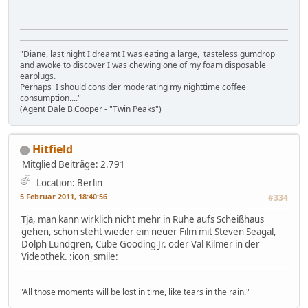
"Diane, last night I dreamt I was eating a large, tasteless gumdrop
and awoke to discover I was chewing one of my foam disposable
earplugs.
Perhaps I should consider moderating my nighttime coffee
consumption...."
(Agent Dale B.Cooper - "Twin Peaks")
Hitfield
Mitglied
Beiträge: 2.791
Location: Berlin
5 Februar 2011, 18:40:56
#334
Tja, man kann wirklich nicht mehr in Ruhe aufs Scheißhaus
gehen, schon steht wieder ein neuer Film mit Steven Seagal,
Dolph Lundgren, Cube Gooding Jr. oder Val Kilmer in der
Videothek. :icon_smile:
"All those moments will be lost in time, like tears in the rain."