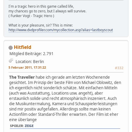
I`m a tragic hero in this game called life,
my chances go to zero, but I always will survive.
( Funker Vogt - Tragic Hero )
What is your pleasure, sir? This is mine:
http://www.dvdprofiler.com/mycollection.asp?alias=lastboyscout
Hitfield
Mitglied
Beiträge: 2.791
Location: Berlin
5 Februar 2011, 17:31:22
#332
The Traveller
habe ich gerade am letzten Wochenende
gesichtet. Im Prinzip der beste Film von Michael Oblowitz, den
ich eigentlich nicht sonderlich schätze. Mit einfachen Mitteln
(auch was Ausstattung, Locations usw. angeht), aber
erstaunlich solide und recht atmosphärisch inszeniert. Auch
die Musikuntermalung, Kamera und Schauspielerleistungen
sind mir positiv aufgefallen. Allerdings sollte man keinen
Actionfilm oder Standard-Thriller erwarten. Der Film ist eher
eine überlange
SPOILER:
ZEIGE