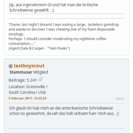
Jip, aus irgendeinem Grund hat man die britische
Schreibweise gewählt. ;)
"Diane, last night I dreamt I was eating a large, tasteless gumdrop
and awoke to discover I was chewing one of my foam disposable
earplugs.
Perhaps I should consider moderating my nighttime coffee
consumption...."
(Agent Dale B.Cooper - "Twin Peaks")
lastboyscout
Stammuser
Mitglied
Beiträge: 5.241
Location: Greenville /
South Carolina / USA
5 Februar 2011, 12:23:23
#331
Ich glaub ich hab mich an die amerikanische Schreibweise
schon so gewoehnt, da sah das halt seltsam fuer mich aus. ;)