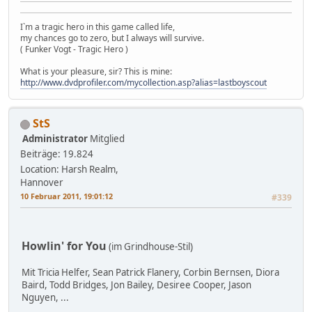
I`m a tragic hero in this game called life,
my chances go to zero, but I always will survive.
( Funker Vogt - Tragic Hero )
What is your pleasure, sir? This is mine:
http://www.dvdprofiler.com/mycollection.asp?alias=lastboyscout
StS
Administrator
Mitglied
Beiträge: 19.824
Location: Harsh Realm,
Hannover
10 Februar 2011, 19:01:12
#339
Howlin' for You
(im Grindhouse-Stil)
Mit Tricia Helfer, Sean Patrick Flanery, Corbin Bernsen, Diora
Baird, Todd Bridges, Jon Bailey, Desiree Cooper, Jason
Nguyen, ...