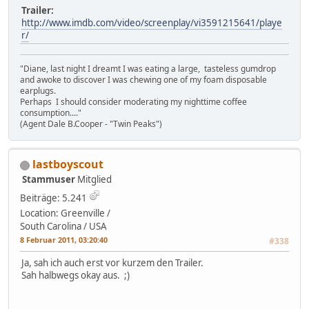
Trailer:
http://www.imdb.com/video/screenplay/vi3591215641/playe
r/
"Diane, last night I dreamt I was eating a large, tasteless gumdrop
and awoke to discover I was chewing one of my foam disposable
earplugs.
Perhaps I should consider moderating my nighttime coffee
consumption...."
(Agent Dale B.Cooper - "Twin Peaks")
lastboyscout
Stammuser
Mitglied
Beiträge: 5.241
Location: Greenville /
South Carolina / USA
8 Februar 2011, 03:20:40
#338
Ja, sah ich auch erst vor kurzem den Trailer.
Sah halbwegs okay aus. ;)