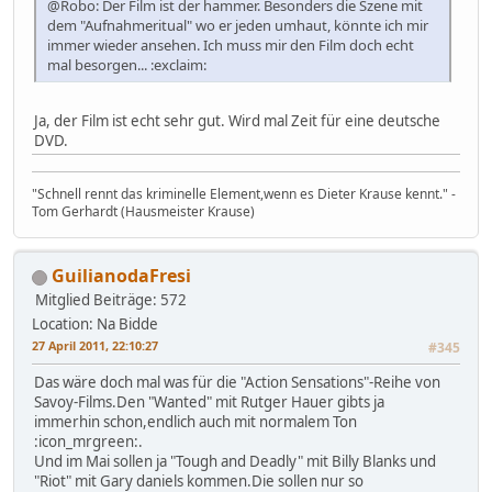
@Robo: Der Film ist der hammer. Besonders die Szene mit
dem "Aufnahmeritual" wo er jeden umhaut, könnte ich mir
immer wieder ansehen. Ich muss mir den Film doch echt
mal besorgen... :exclaim:
Ja, der Film ist echt sehr gut. Wird mal Zeit für eine deutsche
DVD.
"Schnell rennt das kriminelle Element,wenn es Dieter Krause kennt." -
Tom Gerhardt (Hausmeister Krause)
GuilianodaFresi
Mitglied
Beiträge: 572
Location: Na Bidde
27 April 2011, 22:10:27
#345
Das wäre doch mal was für die "Action Sensations"-Reihe von
Savoy-Films.Den "Wanted" mit Rutger Hauer gibts ja
immerhin schon,endlich auch mit normalem Ton
:icon_mrgreen:.
Und im Mai sollen ja "Tough and Deadly" mit Billy Blanks und
"Riot" mit Gary daniels kommen.Die sollen nur so