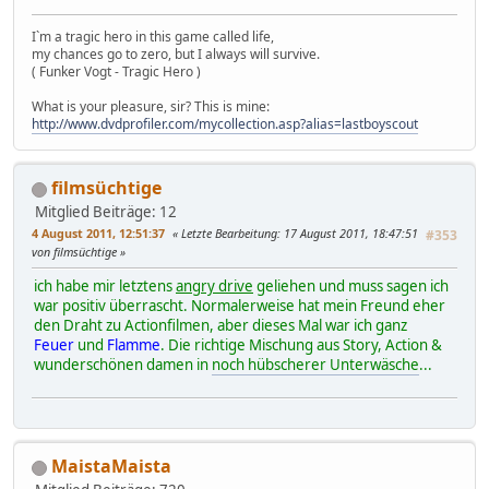
I`m a tragic hero in this game called life,
my chances go to zero, but I always will survive.
( Funker Vogt - Tragic Hero )
What is your pleasure, sir? This is mine:
http://www.dvdprofiler.com/mycollection.asp?alias=lastboyscout
filmsüchtige
Mitglied
Beiträge: 12
4 August 2011, 12:51:37
Letzte Bearbeitung
: 17 August 2011, 18:47:51
#353
von filmsüchtige
ich habe mir letztens
angry drive
geliehen und muss sagen ich
war positiv überrascht. Normalerweise hat mein Freund eher
den Draht zu Actionfilmen, aber dieses Mal war ich ganz
Feuer
und
Flamme
. Die richtige Mischung aus Story, Action &
wunderschönen damen in
noch hübscherer Unterwäsche
...
MaistaMaista