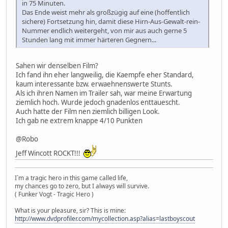
in 75 Minuten.
Das Ende weist mehr als großzügig auf eine (hoffentlich
sichere) Fortsetzung hin, damit diese Hirn-Aus-Gewalt-rein-
Nummer endlich weitergeht, von mir aus auch gerne 5
Stunden lang mit immer härteren Gegnern...
Sahen wir denselben Film?
Ich fand ihn eher langweilig, die Kaempfe eher Standard,
kaum interessante bzw. erwaehnenswerte Stunts.
Als ich ihren Namen im Trailer sah, war meine Erwartung
ziemlich hoch. Wurde jedoch gnadenlos enttauescht.
Auch hatte der Film nen ziemlich billigen Look.
Ich gab ne extrem knappe 4/10 Punkten
@Robo
Jeff Wincott ROCKT!!!
I`m a tragic hero in this game called life,
my chances go to zero, but I always will survive.
( Funker Vogt - Tragic Hero )
What is your pleasure, sir? This is mine:
http://www.dvdprofiler.com/mycollection.asp?alias=lastboyscout