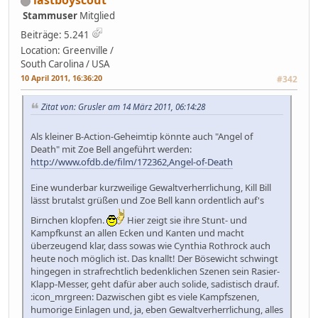
lastboyscout
Stammuser
Mitglied
Beiträge: 5.241
Location: Greenville /
South Carolina / USA
10 April 2011, 16:36:20
#342
Zitat von: Grusler am 14 März 2011, 06:14:28
Als kleiner B-Action-Geheimtip könnte auch "Angel of
Death" mit Zoe Bell angeführt werden:
http://www.ofdb.de/film/172362,Angel-of-Death
Eine wunderbar kurzweilige Gewaltverherrlichung, Kill Bill
lässt brutalst grüßen und Zoe Bell kann ordentlich auf's
Birnchen klopfen.
Hier zeigt sie ihre Stunt- und
Kampfkunst an allen Ecken und Kanten und macht
überzeugend klar, dass sowas wie Cynthia Rothrock auch
heute noch möglich ist. Das knallt! Der Bösewicht schwingt
hingegen in strafrechtlich bedenklichen Szenen sein Rasier-
Klapp-Messer, geht dafür aber auch solide, sadistisch drauf.
:icon_mrgreen: Dazwischen gibt es viele Kampfszenen,
humorige Einlagen und, ja, eben Gewaltverherrlichung, alles