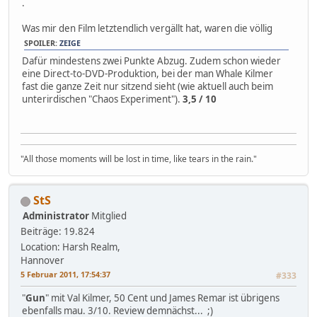
.
Was mir den Film letztendlich vergällt hat, waren die völlig
SPOILER:
ZEIGE
Dafür mindestens zwei Punkte Abzug. Zudem schon wieder
eine Direct-to-DVD-Produktion, bei der man Whale Kilmer
fast die ganze Zeit nur sitzend sieht (wie aktuell auch beim
unterirdischen "Chaos Experiment").
3,5 / 10
"All those moments will be lost in time, like tears in the rain."
StS
Administrator
Mitglied
Beiträge: 19.824
Location: Harsh Realm,
Hannover
5 Februar 2011, 17:54:37
#333
"
Gun
" mit Val Kilmer, 50 Cent und James Remar ist übrigens
ebenfalls mau. 3/10. Review demnächst... ;)