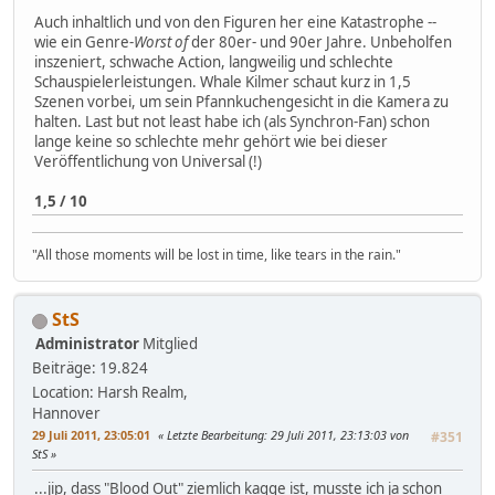
Auch inhaltlich und von den Figuren her eine Katastrophe --
wie ein Genre-
Worst of
der 80er- und 90er Jahre. Unbeholfen
inszeniert, schwache Action, langweilig und schlechte
Schauspielerleistungen. Whale Kilmer schaut kurz in 1,5
Szenen vorbei, um sein Pfannkuchengesicht in die Kamera zu
halten. Last but not least habe ich (als Synchron-Fan) schon
lange keine so schlechte mehr gehört wie bei dieser
Veröffentlichung von Universal (!)
1,5 / 10
"All those moments will be lost in time, like tears in the rain."
StS
Administrator
Mitglied
Beiträge: 19.824
Location: Harsh Realm,
Hannover
29 Juli 2011, 23:05:01
Letzte Bearbeitung
: 29 Juli 2011, 23:13:03 von
#351
StS
...jip, dass "Blood Out" ziemlich kagge ist, musste ich ja schon