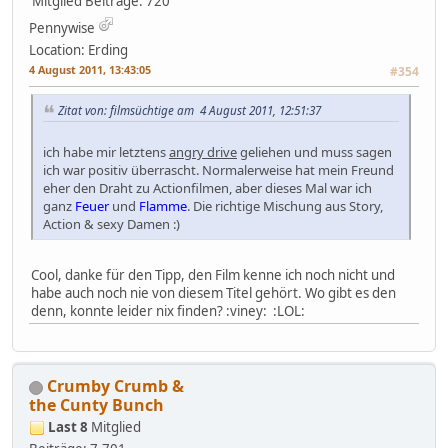
Mitglied
Beiträge: 720
Pennywise
Location: Erding
4 August 2011, 13:43:05
#354
Zitat von: filmsüchtige am 4 August 2011, 12:51:37
ich habe mir letztens
angry drive
geliehen und muss sagen
ich war positiv überrascht. Normalerweise hat mein Freund
eher den Draht zu Actionfilmen, aber dieses Mal war ich
ganz
Feuer
und
Flamme
. Die richtige Mischung aus Story,
Action & sexy Damen :)
Cool, danke für den Tipp, den Film kenne ich noch nicht und
habe auch noch nie von diesem Titel gehört. Wo gibt es den
denn, konnte leider nix finden? :viney: :LOL:
Crumby Crumb &
the Cunty Bunch
Last 8
Mitglied