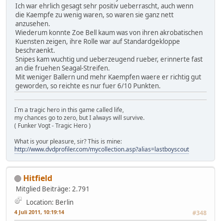
Ich war ehrlich gesagt sehr positiv ueberrascht, auch wenn
die Kaempfe zu wenig waren, so waren sie ganz nett
anzusehen.
Wiederum konnte Zoe Bell kaum was von ihren akrobatischen
Kuensten zeigen, ihre Rolle war auf Standardgekloppe
beschraenkt.
Snipes kam wuchtig und ueberzeugend rueber, erinnerte fast
an die fruehen Seagal-Streifen.
Mit weniger Ballern und mehr Kaempfen waere er richtig gut
geworden, so reichte es nur fuer 6/10 Punkten.
I`m a tragic hero in this game called life,
my chances go to zero, but I always will survive.
( Funker Vogt - Tragic Hero )
What is your pleasure, sir? This is mine:
http://www.dvdprofiler.com/mycollection.asp?alias=lastboyscout
Hitfield
Mitglied
Beiträge: 2.791
Location: Berlin
4 Juli 2011, 10:19:14
#348