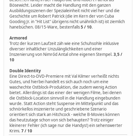
Bösewicht. Leider macht die Handlung mit den ganzen
Ausbildungsszenen der Spezialeinheit nicht viel her und die
Geschichte um Robert Patrick (die im Kern der von Cuba
Gooding Jr. in "Hit List" übrigens nicht unähnlich ist) ist ziemlich
hanebüchen. 08/15-Ware, bestenfalls
5 / 10
.
Armored
Trotz der kurzen Laufzeit zäh wie eine Schuhsohle inklusive
diverser inhaltlicher Unzulänglichkeiten und einer
Inszenierung von Nimród Antal ohne eigenen Stempel.
3,5 /
10
Double Identity
Eine Direct-to-DVD-Premiere mit Val Kilmer verheißt nichts
Gutes, und hierbei handelt es sich auch noch um eine
waschechte Ostblock-Produktion, die zudem wenig Action
bietet. Allerdings ist das einer der wenigen Filme, bei denen
die Ostblock-Location sinnvoll in die Handlung eingebunden
wurde. Statt Action steht Suspense im Mittelpunkt und das
schnörkellos inszenierte und geschriebene Szenario
orientiert sich stark an Hitchcock - welche B-Movies können
das heutzutage schon von sich behaupten? Trotz einiger
kleinerer Fehler (ich sage nur die Handys!) ein sehenswerter
Krimi.
7 / 10