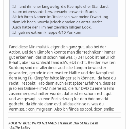
Ich fand ihn eher langweilig, die Kaempfe eher Standard,
kaum interessante bzw. erwaehnenswerte Stunts.
Als ich ihren Namen im Trailer sah, war meine Erwartung
ziemlich hoch. Wurde jedoch gnadenlos enttauescht.
Auch hatte der Film nen ziemlich billigen Look.
Ich gab ne extrem knappe 4/10 Punkten
Fand diese Minimalistik eigentlich ganz gut, also bei der
Action. Bei den Kämpfen konnte man die "Techniken" immer
gut erkennen, das ist schon mal was. ;) Der Look ist natürlich
B-haft, aber so schlecht fand ich's jetzt nicht. Bei der zweiten
Sichtung sind mir allerdings auch die Längen bewusster
geworden, gerade in der zweiten Hälfte und der Kampf mit
dem Kung Fu-Kämpfer hätte länger sein können...da hast du
recht. :respekt: Hab dann auch erst später Erfahren, dass es
ja so ein Online-Film-Miniserie ist, die für DVD zu einem Film
zusammengeschnitten wurde, dafür ist es schon recht gut
und wie gesagt, so eine Fortsetzung für den Videomarkt
gedreht, da könnte dann evtl. all das drin sein, was du
vermisst. :icon_mrgreen: Also ich fände es cool. :icon_smile:
ROCK 'N' ROLL WIRD NIEMALS STERBEN, IHR SCHEISSER!
-Rollie LeBay