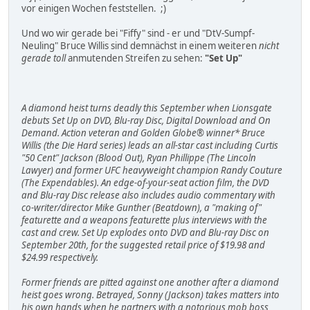
vor einigen Wochen feststellen. ;)
Und wo wir gerade bei "Fiffy" sind - er und "DtV-Sumpf-
Neuling" Bruce Willis sind demnächst in einem weiteren
nicht
gerade toll
anmutenden Streifen zu sehen:
"Set Up"
A diamond heist turns deadly this September when Lionsgate
debuts Set Up on DVD, Blu-ray Disc, Digital Download and On
Demand. Action veteran and Golden Globe® winner* Bruce
Willis (the Die Hard series) leads an all-star cast including Curtis
"50 Cent" Jackson (Blood Out), Ryan Phillippe (The Lincoln
Lawyer) and former UFC heavyweight champion Randy Couture
(The Expendables). An edge-of-your-seat action film, the DVD
and Blu-ray Disc release also includes audio commentary with
co-writer/director Mike Gunther (Beatdown), a "making of"
featurette and a weapons featurette plus interviews with the
cast and crew. Set Up explodes onto DVD and Blu-ray Disc on
September 20th, for the suggested retail price of $19.98 and
$24.99 respectively.
Former friends are pitted against one another after a diamond
heist goes wrong. Betrayed, Sonny (Jackson) takes matters into
his own hands when he partners with a notorious mob boss