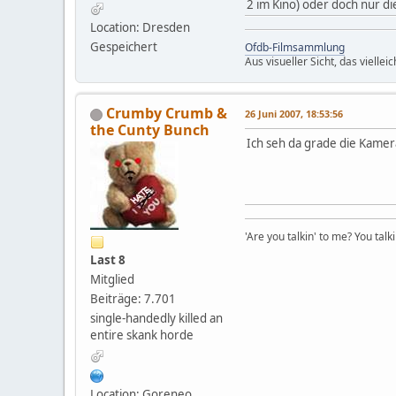
2 im Kino) oder doch nur di
Location: Dresden
Gespeichert
Ofdb-Filmsammlung
Aus visueller Sicht, das vielle
Crumby Crumb &
26 Juni 2007, 18:53:56
the Cunty Bunch
Ich seh da grade die Kamera
'Are you talkin' to me? You talk
Last 8
Mitglied
Beiträge: 7.701
single-handedly killed an
entire skank horde
Location: Goreneo