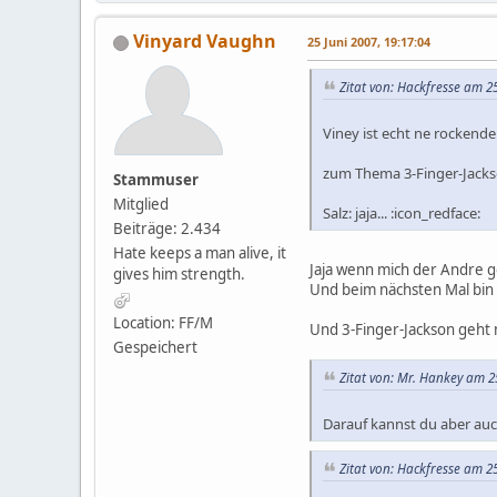
Vinyard Vaughn
25 Juni 2007, 19:17:04
Zitat von: Hackfresse am 25
Viney ist echt ne rocken
zum Thema 3-Finger-Jacks
Stammuser
Mitglied
Salz: jaja... :icon_redface:
Beiträge: 2.434
Hate keeps a man alive, it
Jaja wenn mich der Andre ge
gives him strength.
Und beim nächsten Mal bin i
Location: FF/M
Und 3-Finger-Jackson geht 
Gespeichert
Zitat von: Mr. Hankey am 25
Darauf kannst du aber auc
Zitat von: Hackfresse am 25