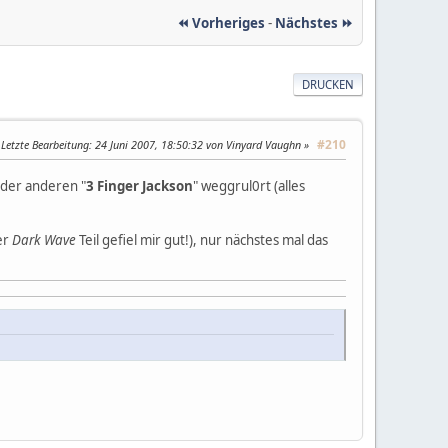
⏪ Vorheriges
-
Nächstes ⏩
DRUCKEN
#210
Letzte Bearbeitung
: 24 Juni 2007, 18:50:32 von Vinyard Vaughn
oder anderen "
3 Finger Jackson
" weggrul0rt (alles
er
Dark Wave
Teil gefiel mir gut!), nur nächstes mal das