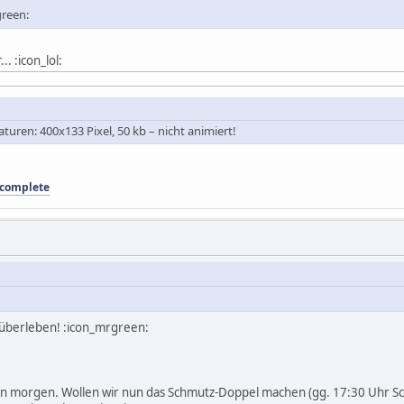
green:
. :icon_lol:
turen: 400x133 Pixel, 50 kb – nicht animiert!
 complete
 überleben! :icon_mrgreen:
n morgen. Wollen wir nun das Schmutz-Doppel machen (gg. 17:30 Uhr Sc