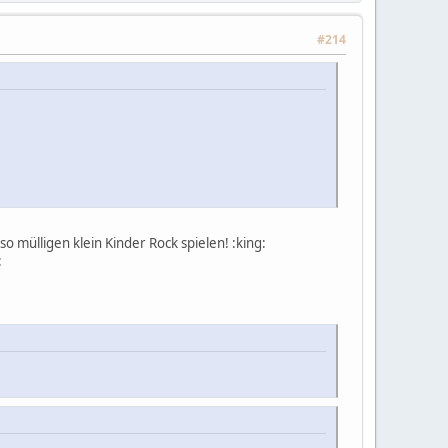
#214
o mülligen klein Kinder Rock spielen! :king:
: