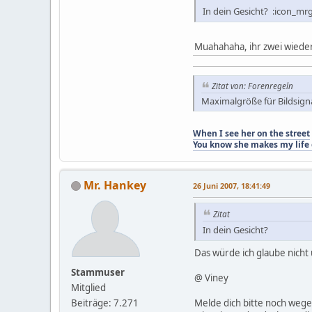
In dein Gesicht? :icon_mr
Muahahaha, ihr zwei wieder..
Zitat von: Forenregeln
Maximalgröße für Bildsigna
When I see her on the street
You know she makes my life
Mr. Hankey
26 Juni 2007, 18:41:49
Zitat
In dein Gesicht?
Das würde ich glaube nicht
Stammuser
@ Viney
Mitglied
Beiträge: 7.271
Melde dich bitte noch wege