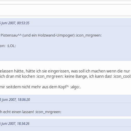
 Juni 2007, 00:53:35
de Pistensau^^ (und ein Holzwand-Umpoger) :icon_mrgreen:
on: :LOL:
lassen hätte, hätte ich sie eingerissen, was soll ich machen wenn die nur s
ch dran mit kochen :icon_mrgreen: keine Bange, ich kann das! :icon_cool
mir seitdem nicht mehr aus dem Kopf^ :algo:.
 Juni 2007, 18:06:20
h echt einen lassen! :icon_mrgreen:
 Juni 2007, 18:34:26