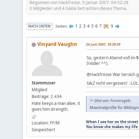
Begonnen von Hackfresse, 9 Januar 2007, 04:52:28
0 Mitglieder und 4 Gäste betrachten dieses Thema.
1
2
3
4
5
6
7
9
Seiten
NACH UNTEN
8
Vinyard Vaughn
24 Juni 2007, 18:28:39
So, gestern Abend voll im
5
Insider ^^).
@Hackfresse War tiersich g
Stammuser
SALZ
nicht vergessen! :LOL:
Mitglied
Beiträge: 2.434
Zitat von: Forenregeln
Hate keeps a man alive, it
Maximalgröße für Bildsigna
gives him strength.
When I see her on the street
Location: FF/M
You know she makes my life
Gespeichert