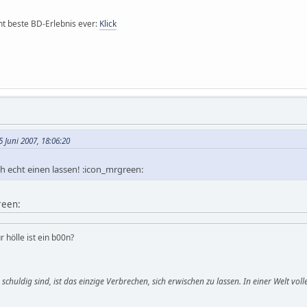
icht beste BD-Erlebnis ever:
Klick
 Juni 2007, 18:06:20
h echt einen lassen! :icon_mrgreen:
reen:
r hölle ist ein b00n?
le schuldig sind, ist das einzige Verbrechen, sich erwischen zu lassen. In einer Welt v