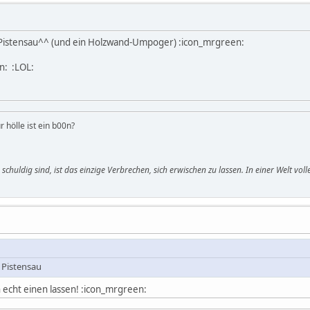
e Pistensau^^ (und ein Holzwand-Umpoger) :icon_mrgreen:
n: :LOL:
r hölle ist ein b00n?
le schuldig sind, ist das einzige Verbrechen, sich erwischen zu lassen. In einer Welt v
 Pistensau
 echt einen lassen! :icon_mrgreen: