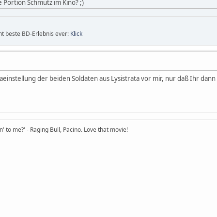
e Portion Schmutz im Kino? ;)
icht beste BD-Erlebnis ever:
Klick
einstellung der beiden Soldaten aus Lysistrata vor mir, nur daß Ihr dann 
in' to me?' - Raging Bull, Pacino. Love that movie!