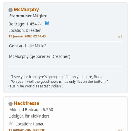
McMurphy
Stammuser
Mitglied
Beiträge: 1.454
Location: Dresden
11 Januar 2007, 02:14:43
#1
Geht auch die Mitte?
McMurphy (geborener Dresdner)
- "I see your front tyre's going a bit flat on you there, Burt."
- "Oh yeah, well the good news is, it's only flat on the bottom."
(aus "The World's Fastest Indian")
Hackfresse
Mitglied
Beiträge: 6.560
Ödelgür, ihr Klokinder!
Location: Hanau
11 Januar 2007, 03:16:01
#2