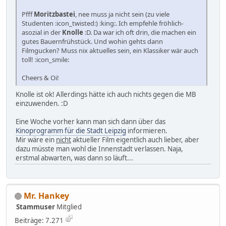
Pfff
Moritzbastei
, nee muss ja nicht sein (zu viele
Studenten :icon_twisted:) :king:. Ich empfehle fröhlich-
asozial in der
Knolle
:D. Da war ich oft drin, die machen ein
gutes Bauernfrühstück. Und wohin gehts dann
Filmgucken? Muss nix aktuelles sein, ein Klassiker wär auch
toll! :icon_smile:
Cheers & Oi!
Knolle ist ok! Allerdings hätte ich auch nichts gegen die MB
einzuwenden. :D
Eine Woche vorher kann man sich dann über das
Kinoprogramm für die Stadt Leipzig
informieren.
Mir wäre ein
nicht
aktueller Film eigentlich auch lieber, aber
dazu müsste man wohl die Innenstadt verlassen. Naja,
erstmal abwarten, was dann so läuft...
Mr. Hankey
Stammuser
Mitglied
Beiträge: 7.271