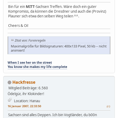
Bin für ein
MITT
-Sachsen Treffen. Wäre doch ein guter
Kompromiss, da können die Dresdner und auch die (Provinz)
Plauner sich etwa den selben Weg teilen ^^.
Cheers & Oi!
Zitat von: Forenregeln
Maximalgröße für Bildsignaturen: 400x133 Pixel, 50 kb – nicht
animiert!
When I see her on the street
You know she makes my life complete
Hackfresse
Mitglied
Beiträge: 6.560
Ödelgür, ihr Klokinder!
Location: Hanau
16 Januar 2007, 22:33:50
#9
Sachsen sind alles Deppen. Ich bin Vogtländer, du b00n