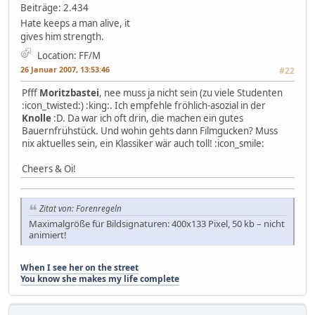
Beiträge: 2.434
Hate keeps a man alive, it
gives him strength.
Location: FF/M
26 Januar 2007, 13:53:46
#22
Pfff
Moritzbastei
, nee muss ja nicht sein (zu viele Studenten
:icon_twisted:) :king:. Ich empfehle fröhlich-asozial in der
Knolle
:D. Da war ich oft drin, die machen ein gutes
Bauernfrühstück. Und wohin gehts dann Filmgucken? Muss
nix aktuelles sein, ein Klassiker wär auch toll! :icon_smile:
Cheers & Oi!
Zitat von: Forenregeln
Maximalgröße für Bildsignaturen: 400x133 Pixel, 50 kb – nicht
animiert!
When I see her on the street
You know she makes my life complete