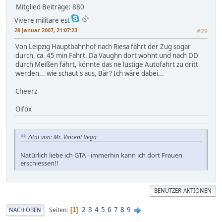
Mitglied
Beiträge: 880
Vivere militare est
28 Januar 2007, 21:07:23
#29
Von Leipzig Hauptbahnhof nach Riesa fährt der Zug sogar
durch, ca. 45 min Fahrt. Da Vaughn dort wohnt und nach DD
durch Meißen fährt, könnte das ne lustige Autofahrt zu dritt
werden... wie schaut's aus, Bär? Ich wäre dabei...
Cheerz
Oifox
Zitat von: Mr. Vincent Vega
Natürlich liebe ich GTA - immerhin kann ich dort Frauen
erschiessen!!
BENUTZER-AKTIONEN
2
3
4
5
6
7
8
9
Seiten
NACH OBEN
1