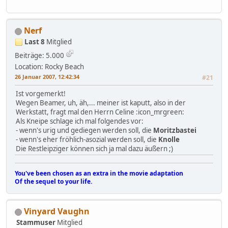
Nerf
Last 8
Mitglied
Beiträge: 5.000
Location: Rocky Beach
26 Januar 2007, 12:42:34
#21
Ist vorgemerkt!
Wegen Beamer, uh, äh,... meiner ist kaputt, also in der
Werkstatt, fragt mal den Herrn Celine :icon_mrgreen:
Als Kneipe schlage ich mal folgendes vor:
- wenn's urig und gediegen werden soll, die
Moritzbastei
- wenn's eher fröhlich-asozial werden soll, die
Knolle
Die Restleipziger können sich ja mal dazu äußern ;)
You've been chosen as an extra in the movie adaptation
Of the sequel to your life.
Vinyard Vaughn
Stammuser
Mitglied