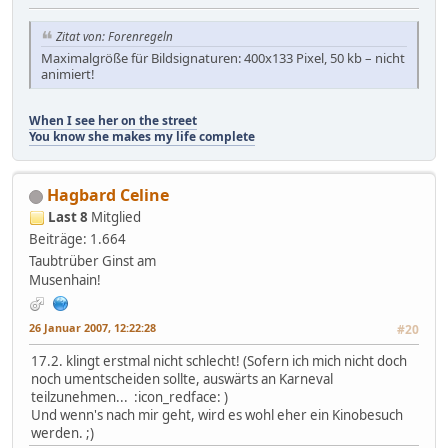
Zitat von: Forenregeln
Maximalgröße für Bildsignaturen: 400x133 Pixel, 50 kb – nicht
animiert!
When I see her on the street
You know she makes my life complete
Hagbard Celine
Last 8
Mitglied
Beiträge: 1.664
Taubtrüber Ginst am
Musenhain!
26 Januar 2007, 12:22:28
#20
17.2. klingt erstmal nicht schlecht! (Sofern ich mich nicht doch
noch umentscheiden sollte, auswärts an Karneval
teilzunehmen... :icon_redface: )
Und wenn's nach mir geht, wird es wohl eher ein Kinobesuch
werden. ;)