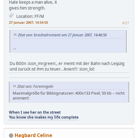
Hate keeps a man alive, it
gives him strength.
Location: FF/M
27 Januar 2007, 14:54:55
#27
Zitat von: brachialromanti am 27 Januar 2007, 14:46:50
...
Du B00n :icon_mrgreen:, er meint mit der Bahn nach Leipzig
und zurück ist ihm zu teuer...lesen!!! :icon_lol:
Zitat von: Forenregeln
Maximalgröße für Bildsignaturen: 400x133 Pixel, 50 kb – nicht
animiert!
When I see her on the street
You know she makes my life complete
Hagbard Celine