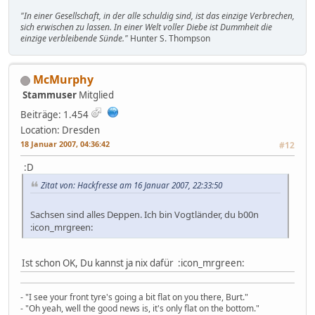
"In einer Gesellschaft, in der alle schuldig sind, ist das einzige Verbrechen,
sich erwischen zu lassen. In einer Welt voller Diebe ist Dummheit die
einzige verbleibende Sünde."
Hunter S. Thompson
McMurphy
Stammuser
Mitglied
Beiträge: 1.454
Location: Dresden
18 Januar 2007, 04:36:42
#12
:D
Zitat von: Hackfresse am 16 Januar 2007, 22:33:50
Sachsen sind alles Deppen. Ich bin Vogtländer, du b00n
:icon_mrgreen:
Ist schon OK, Du kannst ja nix dafür :icon_mrgreen:
- "I see your front tyre's going a bit flat on you there, Burt."
- "Oh yeah, well the good news is, it's only flat on the bottom."