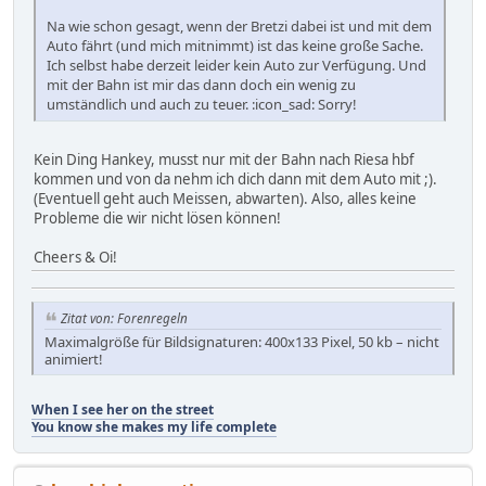
Na wie schon gesagt, wenn der Bretzi dabei ist und mit dem
Auto fährt (und mich mitnimmt) ist das keine große Sache.
Ich selbst habe derzeit leider kein Auto zur Verfügung. Und
mit der Bahn ist mir das dann doch ein wenig zu
umständlich und auch zu teuer. :icon_sad: Sorry!
Kein Ding Hankey, musst nur mit der Bahn nach Riesa hbf
kommen und von da nehm ich dich dann mit dem Auto mit ;).
(Eventuell geht auch Meissen, abwarten). Also, alles keine
Probleme die wir nicht lösen können!
Cheers & Oi!
Zitat von: Forenregeln
Maximalgröße für Bildsignaturen: 400x133 Pixel, 50 kb – nicht
animiert!
When I see her on the street
You know she makes my life complete