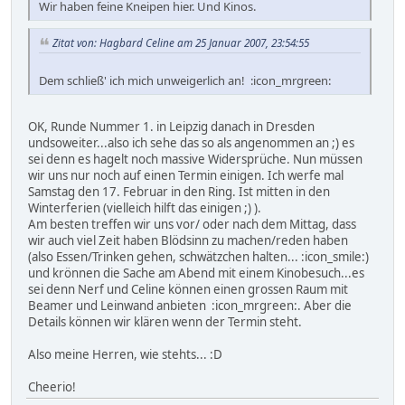
Wir haben feine Kneipen hier. Und Kinos.
Zitat von: Hagbard Celine am 25 Januar 2007, 23:54:55
Dem schließ' ich mich unweigerlich an! :icon_mrgreen:
OK, Runde Nummer 1. in Leipzig danach in Dresden
undsoweiter...also ich sehe das so als angenommen an ;) es
sei denn es hagelt noch massive Widersprüche. Nun müssen
wir uns nur noch auf einen Termin einigen. Ich werfe mal
Samstag den 17. Februar in den Ring. Ist mitten in den
Winterferien (vielleich hilft das einigen ;) ).
Am besten treffen wir uns vor/ oder nach dem Mittag, dass
wir auch viel Zeit haben Blödsinn zu machen/reden haben
(also Essen/Trinken gehen, schwätzchen halten... :icon_smile:)
und krönnen die Sache am Abend mit einem Kinobesuch...es
sei denn Nerf und Celine können einen grossen Raum mit
Beamer und Leinwand anbieten :icon_mrgreen:. Aber die
Details können wir klären wenn der Termin steht.
Also meine Herren, wie stehts... :D
Cheerio!