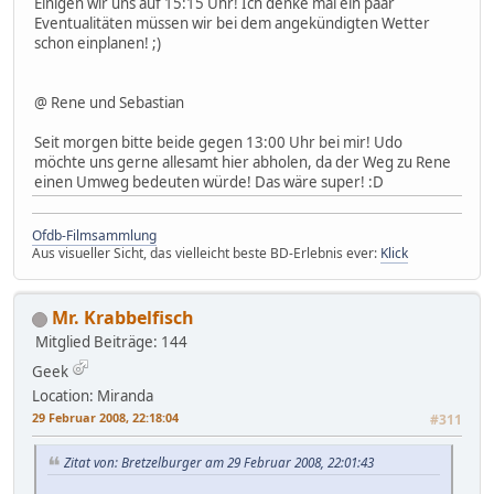
Einigen wir uns auf 15:15 Uhr! Ich denke mal ein paar
Eventualitäten müssen wir bei dem angekündigten Wetter
schon einplanen! ;)
@ Rene und Sebastian
Seit morgen bitte beide gegen 13:00 Uhr bei mir! Udo
möchte uns gerne allesamt hier abholen, da der Weg zu Rene
einen Umweg bedeuten würde! Das wäre super! :D
Ofdb-Filmsammlung
Aus visueller Sicht, das vielleicht beste BD-Erlebnis ever:
Klick
Mr. Krabbelfisch
Mitglied
Beiträge: 144
Geek
Location: Miranda
29 Februar 2008, 22:18:04
#311
Zitat von: Bretzelburger am 29 Februar 2008, 22:01:43