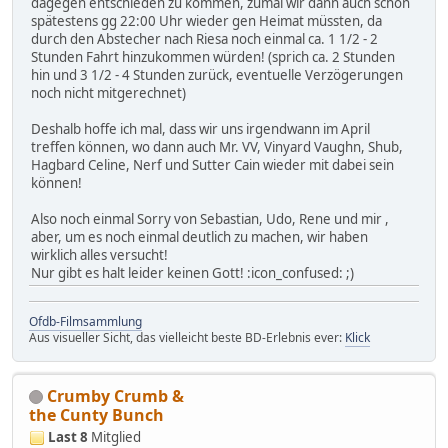
dagegen entschieden zu kommen, zumal wir dann auch schon
spätestens gg 22:00 Uhr wieder gen Heimat müssten, da
durch den Abstecher nach Riesa noch einmal ca. 1 1/2 - 2
Stunden Fahrt hinzukommen würden! (sprich ca. 2 Stunden
hin und 3 1/2 - 4 Stunden zurück, eventuelle Verzögerungen
noch nicht mitgerechnet)
Deshalb hoffe ich mal, dass wir uns irgendwann im April
treffen können, wo dann auch Mr. VV, Vinyard Vaughn, Shub,
Hagbard Celine, Nerf und Sutter Cain wieder mit dabei sein
können!
Also noch einmal Sorry von Sebastian, Udo, Rene und mir ,
aber, um es noch einmal deutlich zu machen, wir haben
wirklich alles versucht!
Nur gibt es halt leider keinen Gott! :icon_confused: ;)
Ofdb-Filmsammlung
Aus visueller Sicht, das vielleicht beste BD-Erlebnis ever:
Klick
Crumby Crumb &
the Cunty Bunch
Last 8
Mitglied