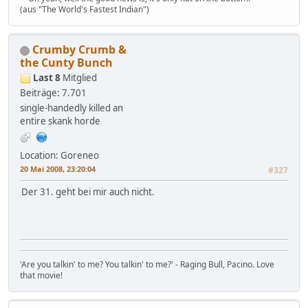
(aus "The World's Fastest Indian")
Crumby Crumb &
the Cunty Bunch
Last 8
Mitglied
Beiträge: 7.701
single-handedly killed an
entire skank horde
Location: Goreneo
20 Mai 2008, 23:20:04
#327
Der 31. geht bei mir auch nicht.
'Are you talkin' to me? You talkin' to me?' - Raging Bull, Pacino. Love
that movie!