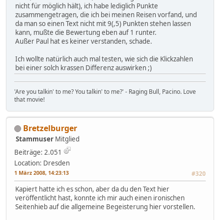
nicht für möglich hält), ich habe lediglich Punkte
zusammengetragen, die ich bei meinen Reisen vorfand, und
da man so einen Text nicht mit 9(,5) Punkten stehen lassen
kann, mußte die Bewertung eben auf 1 runter.
Außer Paul hat es keiner verstanden, schade.
Ich wollte natürlich auch mal testen, wie sich die Klickzahlen
bei einer solch krassen Differenz auswirken ;)
'Are you talkin' to me? You talkin' to me?' - Raging Bull, Pacino. Love
that movie!
Bretzelburger
Stammuser
Mitglied
Beiträge: 2.051
Location: Dresden
1 März 2008, 14:23:13
#320
Kapiert hatte ich es schon, aber da du den Text hier
veröffentlicht hast, konnte ich mir auch einen ironischen
Seitenhieb auf die allgemeine Begeisterung hier vorstellen.