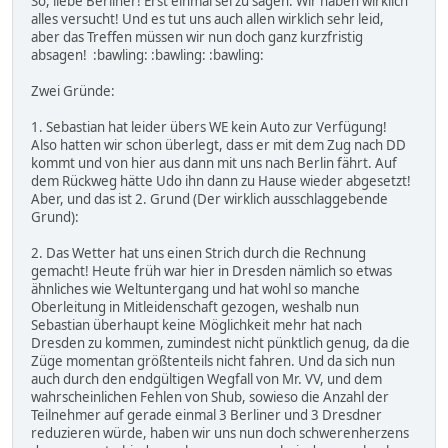
So, liebe Berliner! Erst einmal sei zu sagen: Wir haben wirklich
alles versucht! Und es tut uns auch allen wirklich sehr leid,
aber das Treffen müssen wir nun doch ganz kurzfristig
absagen! :bawling: :bawling: :bawling:
Zwei Gründe:
1. Sebastian hat leider übers WE kein Auto zur Verfügung!
Also hatten wir schon überlegt, dass er mit dem Zug nach DD
kommt und von hier aus dann mit uns nach Berlin fährt. Auf
dem Rückweg hätte Udo ihn dann zu Hause wieder abgesetzt!
Aber, und das ist 2. Grund (Der wirklich ausschlaggebende
Grund):
2. Das Wetter hat uns einen Strich durch die Rechnung
gemacht! Heute früh war hier in Dresden nämlich so etwas
ähnliches wie Weltuntergang und hat wohl so manche
Oberleitung in Mitleidenschaft gezogen, weshalb nun
Sebastian überhaupt keine Möglichkeit mehr hat nach
Dresden zu kommen, zumindest nicht pünktlich genug, da die
Züge momentan größtenteils nicht fahren. Und da sich nun
auch durch den endgültigen Wegfall von Mr. VV, und dem
wahrscheinlichen Fehlen von Shub, sowieso die Anzahl der
Teilnehmer auf gerade einmal 3 Berliner und 3 Dresdner
reduzieren würde, haben wir uns nun doch schwerenherzens