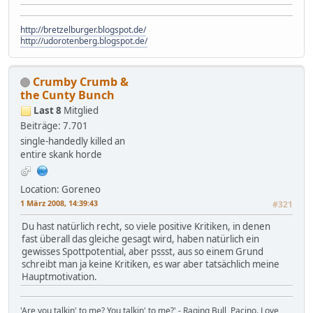
http://bretzelburger.blogspot.de/
http://udorotenberg.blogspot.de/
Crumby Crumb &
the Cunty Bunch
Last 8
Mitglied
Beiträge: 7.701
single-handedly killed an
entire skank horde
Location: Goreneo
1 März 2008, 14:39:43
#321
Du hast natürlich recht, so viele positive Kritiken, in denen
fast überall das gleiche gesagt wird, haben natürlich ein
gewisses Spottpotential, aber pssst, aus so einem Grund
schreibt man ja keine Kritiken, es war aber tatsächlich meine
Hauptmotivation.
'Are you talkin' to me? You talkin' to me?' - Raging Bull, Pacino. Love