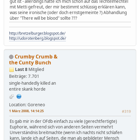
gut ist - allerdings hatte ich mich schon auf das Techtelmechtel
mit Metti gefreut, der mir bestimmt schlüssig erklären kann,
was seine ironische (oder doch ernstgemeinte ?) Abhandlung
über "There will be blood" sollte ???
http://bretzelburger.blogspot.de/
http://udorotenberg.blogspot.de/
Crumby Crumb &
the Cunty Bunch
Last 8
Mitglied
Beiträge: 7.701
single-handedly killed an
entire skank horde
Location: Goreneo
1 März 2008, 14:14:25
#319
Es gab mir in der OFdb einfach zu viele (gerechtfertigte)
Euphorie, während sich von anderen Seiten vermehrt
Unverständnis breitmachte (wenn ich nachts nicht schlafen
kann, lande ich auf Seiten, die man als gebildeter Mensch