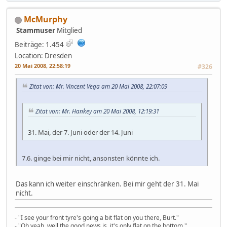
McMurphy
Stammuser
Mitglied
Beiträge: 1.454
Location: Dresden
20 Mai 2008, 22:58:19
#326
Zitat von: Mr. Vincent Vega am 20 Mai 2008, 22:07:09
Zitat von: Mr. Hankey am 20 Mai 2008, 12:19:31
31. Mai, der 7. Juni oder der 14. Juni
7.6. ginge bei mir nicht, ansonsten könnte ich.
Das kann ich weiter einschränken. Bei mir geht der 31. Mai
nicht.
- "I see your front tyre's going a bit flat on you there, Burt."
- "Oh yeah, well the good news is, it's only flat on the bottom."