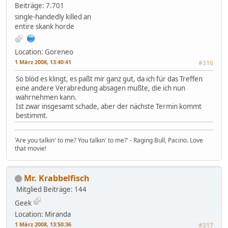
Beiträge: 7.701
single-handedly killed an
entire skank horde
Location: Goreneo
1 März 2008, 13:40:41
#316
So blöd es klingt, es paßt mir ganz gut, da ich für das Treffen
eine andere Verabredung absagen mußte, die ich nun
wahrnehmen kann.
Ist zwar insgesamt schade, aber der nächste Termin kommt
bestimmt.
'Are you talkin' to me? You talkin' to me?' - Raging Bull, Pacino. Love
that movie!
Mr. Krabbelfisch
Mitglied
Beiträge: 144
Geek
Location: Miranda
1 März 2008, 13:50:36
#317