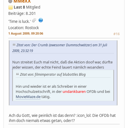
MMeXX
Last 8
Mitglied
Beiträge: 8.201
'Time is luck.'
Location: Rostock
1 August 2009, 09:20:06
#16
Zitat von: Der Crumb (awesomer Dummschwätzer) am 31 Juli
2009, 23:32:19
Nun streitet Euch mal nicht, daß die Aktion doof war, dürfte
jeder wissen, der echte Feind lauert nämlich woanders
Zitat von: filmimperator auf blubottles Blog
Hin und wieder ist er als Schreiber in einer
Hochschulzeitschrift, in der
undankbaren
OFDb und bei
MovieMaze.de
tätig.
Ach du Gott, wie peinlich ist das denn? :icon_lol: Die OFDb hat
ihm doch niemals etwas getan, oder!?