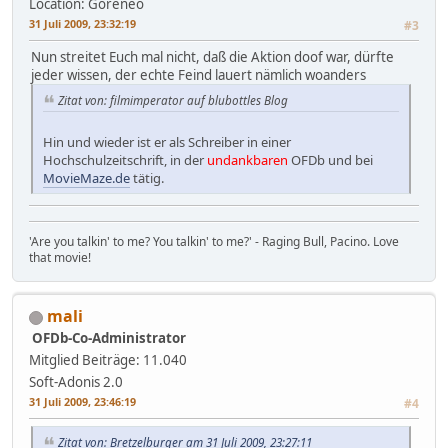
Location: Goreneo
31 Juli 2009, 23:32:19
#3
Nun streitet Euch mal nicht, daß die Aktion doof war, dürfte
jeder wissen, der echte Feind lauert nämlich woanders
Zitat von: filmimperator auf blubottles Blog
Hin und wieder ist er als Schreiber in einer
Hochschulzeitschrift, in der
undankbaren
OFDb und bei
MovieMaze.de
tätig.
'Are you talkin' to me? You talkin' to me?' - Raging Bull, Pacino. Love
that movie!
mali
OFDb-Co-Administrator
Mitglied
Beiträge: 11.040
Soft-Adonis 2.0
31 Juli 2009, 23:46:19
#4
Zitat von: Bretzelburger am 31 Juli 2009, 23:27:11