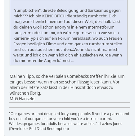
"rumpbitchen", direkte Beleidigung und Sarkasmus gegen
mich??? Ich bin KEINE BITCH die ständig rumbitcht. Dich
mag warscheinlich niemand auf dieser Welt, desshalb lässt
du deinen Groll schön anonym in einem Internetforum
raus, zumindest an mir, ich würde gerne wissen wie so ein
Karriere-Typ sich auf ein Forum herablässt, wo auch Frauen
Fragen bezüglich Filme und dem ganzen rumherum stellen
und sich austauschen möchten...Wenn du nicht männlich
wärst und ich dich wenn ich dich eh auslachen würde wenn
du mir unter die Augen kämest...
Mal nen Tipp, solche verbalen Comebacks treffen ihr Ziel um
einiges besser wenn man sie schön flüssig lesen kann. Vor
allem der letzte Satz lässt in der Hinsicht doch etwas zu
wünschen übrig.
MfG Hanselel
"Our games are not designed for young people. If you're a parent and
buy one of our games for your child you're a terrible parent.
We design games for adults because we're adults." - Lazlow Jones
(Developer Red Dead Redemption)