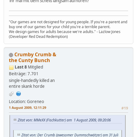
ihr mal mit dem Scheiß langsam aufhören?
"Our games are not designed for young people. If you're a parent and
buy one of our games for your child you're a terrible parent.
We design games for adults because we're adults." - Lazlow Jones
(Developer Red Dead Redemption)
Crumby Crumb &
the Cunty Bunch
Last 8
Mitglied
Beiträge: 7.701
single-handedly killed an
entire skank horde
Location: Goreneo
1 August 2009, 12:11:29
#19
Zitat von: MMeXX (Fischkutter) am 1 August 2009, 09:20:06
Zitat von: Der Crumb (awesomer Dummschwätzer) am 31 Juli