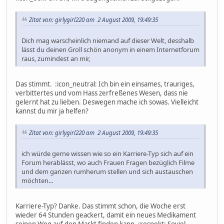
Zitat von: girlygirl220 am 2 August 2009, 19:49:35
Dich mag warscheinlich niemand auf dieser Welt, desshalb
lässt du deinen Groll schön anonym in einem Internetforum
raus, zumindest an mir,
Das stimmt. :icon_neutral: Ich bin ein einsames, trauriges,
verbittertes und vom Hass zerfreßenes Wesen, dass nie
gelernt hat zu lieben. Deswegen mache ich sowas. Vielleicht
kannst du mir ja helfen?
Zitat von: girlygirl220 am 2 August 2009, 19:49:35
ich würde gerne wissen wie so ein Karriere-Typ sich auf ein
Forum herablässt, wo auch Frauen Fragen bezüglich Filme
und dem ganzen rumherum stellen und sich austauschen
möchten...
Karriere-Typ? Danke. Das stimmt schon, die Woche erst
wieder 64 Stunden geackert, damit ein neues Medikament
seinen Weg auf den Markt finden kann. :respekt: Soviel