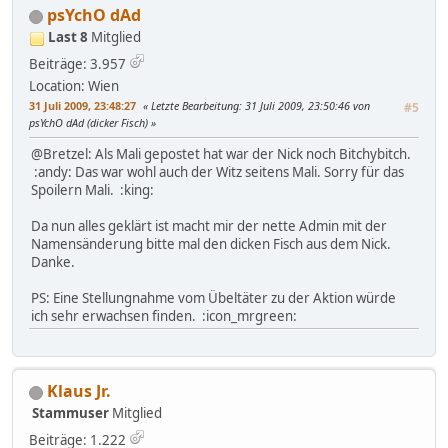
psYchO dAd
Last 8
Mitglied
Beiträge: 3.957
Location: Wien
31 Juli 2009, 23:48:27
Letzte Bearbeitung
: 31 Juli 2009, 23:50:46 von
#5
psYchO dAd (dicker Fisch)
@Bretzel: Als Mali gepostet hat war der Nick noch Bitchybitch.
:andy: Das war wohl auch der Witz seitens Mali. Sorry für das
Spoilern Mali. :king:
Da nun alles geklärt ist macht mir der nette Admin mit der
Namensänderung bitte mal den dicken Fisch aus dem Nick.
Danke.
PS: Eine Stellungnahme vom Übeltäter zu der Aktion würde
ich sehr erwachsen finden. :icon_mrgreen:
Klaus Jr.
Stammuser
Mitglied
Beiträge: 1.222