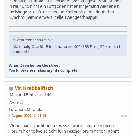
rumbitcht? Hat sie ihre "Periode" (vorrausgesetzt sie ist eine
"Frau" und nicht ein Lutz) oder hat er ihr jemand wieder ein
heißbegehrtes Drecksboot in Kackqualität mit deutscher
Synchro (Sammlerwert, gelle!) weggeschnappt?
Zitat von: Forenregeln
Maximalgröße für Bildsignaturen: 400x133 Pixel, 50 kb – nicht
animiert!
When I see her on the street
You know she makes my life complete
Mr. Krabbelfisch
Mitglied
Beiträge: 144
Geek
Location: Miranda
1 August 2009, 11:21:14
#18
Wenn man es nicht besser wissen würde, würde man das
Forum hier teilweise echt fürn Fascho Forum halten. Könnt