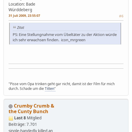
Location: Bade
Würddeberg
31 Juli 2009, 23:55:07
#6
Zitat
PS: Eine Stellungnahme vom Übeltäter zu der Aktion würde
ich sehr erwachsen finden. icon_mrgreen
"Pisse vom Opa trinken geht gar nicht, damit ist der Film für mich
durch. Schade um die
Titten"
Crumby Crumb &
the Cunty Bunch
Last 8
Mitglied
Beiträge: 7.701
single-handedly killed an