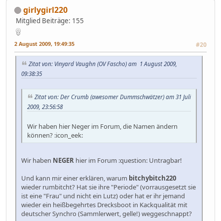
girlygirl220
Mitglied
Beiträge: 155
2 August 2009, 19:49:35
#20
Zitat von: Vinyard Vaughn (OV Fascho) am 1 August 2009,
09:38:35
Zitat von: Der Crumb (awesomer Dummschwätzer) am 31 Juli
2009, 23:56:58
Wir haben hier Neger im Forum, die Namen ändern
können? :icon_eek:
Wir haben
NEGER
hier im Forum :question: Untragbar!
Und kann mir einer erklären, warum
bitchybitch220
wieder rumbitcht? Hat sie ihre "Periode" (vorrausgesetzt sie
ist eine "Frau" und nicht ein Lutz) oder hat er ihr jemand
wieder ein heißbegehrtes Drecksboot in Kackqualität mit
deutscher Synchro (Sammlerwert, gelle!) weggeschnappt?