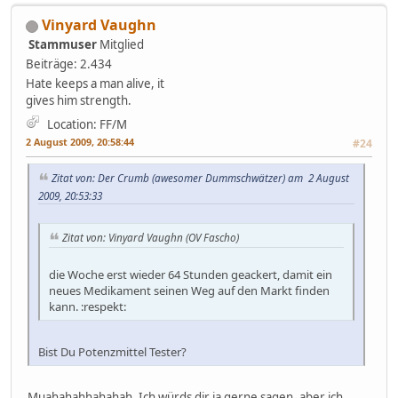
Vinyard Vaughn
Stammuser
Mitglied
Beiträge: 2.434
Hate keeps a man alive, it
gives him strength.
Location: FF/M
2 August 2009, 20:58:44
#24
Zitat von: Der Crumb (awesomer Dummschwätzer) am 2 August
2009, 20:53:33
Zitat von: Vinyard Vaughn (OV Fascho)
die Woche erst wieder 64 Stunden geackert, damit ein
neues Medikament seinen Weg auf den Markt finden
kann. :respekt:
Bist Du Potenzmittel Tester?
Muahahahhahahah. Ich würds dir ja gerne sagen, aber ich