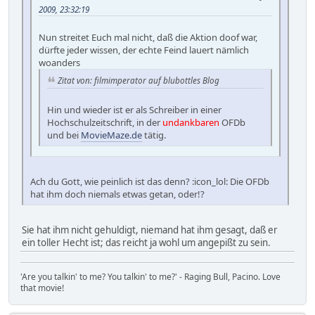
2009, 23:32:19
Nun streitet Euch mal nicht, daß die Aktion doof war,
dürfte jeder wissen, der echte Feind lauert nämlich
woanders
Zitat von: filmimperator auf blubottles Blog
Hin und wieder ist er als Schreiber in einer
Hochschulzeitschrift, in der
undankbaren
OFDb
und bei
MovieMaze.de
tätig.
Ach du Gott, wie peinlich ist das denn? :icon_lol: Die OFDb
hat ihm doch niemals etwas getan, oder!?
Sie hat ihm nicht gehuldigt, niemand hat ihm gesagt, daß er
ein toller Hecht ist; das reicht ja wohl um angepißt zu sein.
'Are you talkin' to me? You talkin' to me?' - Raging Bull, Pacino. Love
that movie!