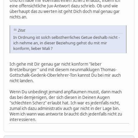
Und ich habe mir ebenfalls einen Scherz erlaubt, indem ich
eine offensichtliche Jux-Antwort dazu schrieb. Ob und wie
überhaupt das zu werten ist geht Dich doch mal genau gar
nichts an.
Zitat
In Ordnung ist solch selbstherrliches Getue deshalb nicht -
ich nehme an, in dieser Beziehung gehst du mit mir
konform, lieber Mali ?
Ich gehe mit Dir genau gar nicht konform "lieber
Bretzelburger" und mit diesem neunmalklugen Thomas-
Gottschalk-Gedenk-Oberlehrer-Ton kannst Du bei mir auch
nicht landen.
Wenn Du unbedingt jemand anpflaumen musst, dann mach
das bei demjenigen, der sich diesen in Deinen Augen
"schlechten Scherz" erlaubt hat. Ich war es jedenfalls nicht,
zumal ich dazu administrativ auch gar nicht in der Lage bin.
Wem ich wann was antworte braucht dich jedenfalls nicht zu
interessieren.