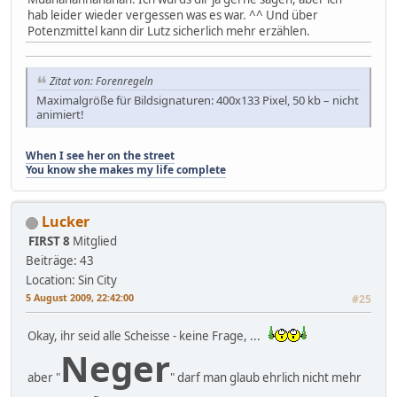
hab leider wieder vergessen was es war. ^^ Und über
Potenzmittel kann dir Lutz sicherlich mehr erzählen.
Zitat von: Forenregeln
Maximalgröße für Bildsignaturen: 400x133 Pixel, 50 kb – nicht
animiert!
When I see her on the street
You know she makes my life complete
Lucker
FIRST 8
Mitglied
Beiträge: 43
Location: Sin City
5 August 2009, 22:42:00
#25
Okay, ihr seid alle Scheisse - keine Frage, ...
Neger
aber "
" darf man glaub ehrlich nicht mehr