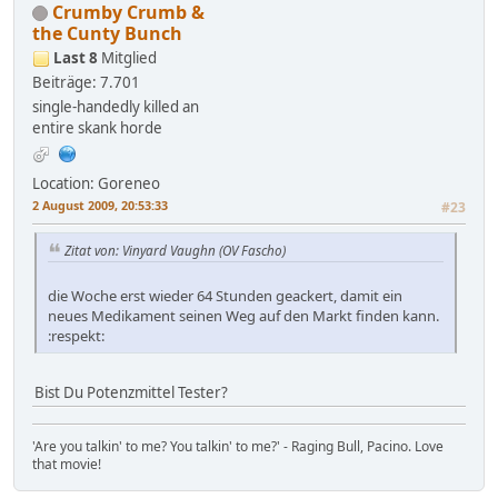
Crumby Crumb &
the Cunty Bunch
Last 8
Mitglied
Beiträge: 7.701
single-handedly killed an
entire skank horde
Location: Goreneo
2 August 2009, 20:53:33
#23
Zitat von: Vinyard Vaughn (OV Fascho)
die Woche erst wieder 64 Stunden geackert, damit ein
neues Medikament seinen Weg auf den Markt finden kann.
:respekt:
Bist Du Potenzmittel Tester?
'Are you talkin' to me? You talkin' to me?' - Raging Bull, Pacino. Love
that movie!