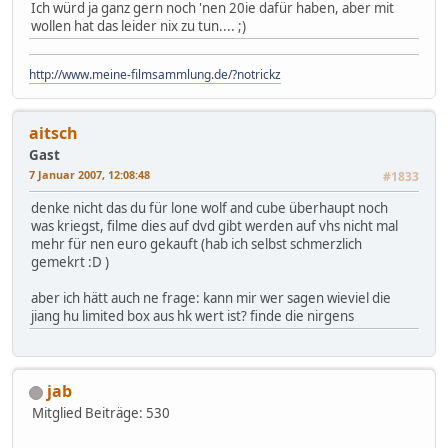
Ich würd ja ganz gern noch 'nen 20ie dafür haben, aber mit
wollen hat das leider nix zu tun.... ;)
http://www.meine-filmsammlung.de/?notrickz
aitsch
Gast
7 Januar 2007, 12:08:48
#1833
denke nicht das du für lone wolf and cube überhaupt noch
was kriegst, filme dies auf dvd gibt werden auf vhs nicht mal
mehr für nen euro gekauft (hab ich selbst schmerzlich
gemekrt :D )
aber ich hätt auch ne frage: kann mir wer sagen wieviel die
jiang hu limited box aus hk wert ist? finde die nirgens
jab
Mitglied
Beiträge: 530