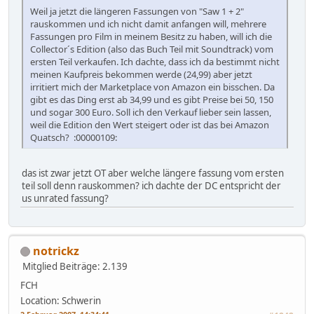
Weil ja jetzt die längeren Fassungen von "Saw 1 + 2"
rauskommen und ich nicht damit anfangen will, mehrere
Fassungen pro Film in meinem Besitz zu haben, will ich die
Collector´s Edition (also das Buch Teil mit Soundtrack) vom
ersten Teil verkaufen. Ich dachte, dass ich da bestimmt nicht
meinen Kaufpreis bekommen werde (24,99) aber jetzt
irritiert mich der Marketplace von Amazon ein bisschen. Da
gibt es das Ding erst ab 34,99 und es gibt Preise bei 50, 150
und sogar 300 Euro. Soll ich den Verkauf lieber sein lassen,
weil die Edition den Wert steigert oder ist das bei Amazon
Quatsch? :00000109:
das ist zwar jetzt OT aber welche längere fassung vom ersten
teil soll denn rauskommen? ich dachte der DC entspricht der
us unrated fassung?
notrickz
Mitglied
Beiträge: 2.139
FCH
Location: Schwerin