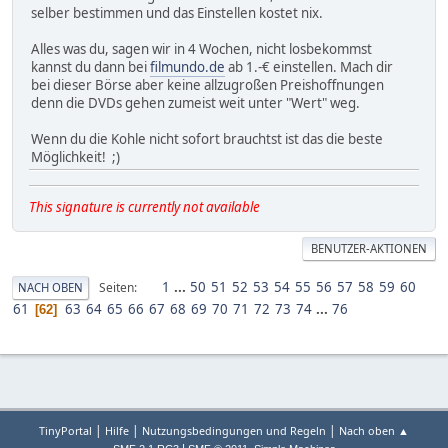
selber bestimmen und das Einstellen kostet nix.
Alles was du, sagen wir in 4 Wochen, nicht losbekommst
kannst du dann bei
filmundo.de
ab 1.-€ einstellen. Mach dir
bei dieser Börse aber keine allzugroßen Preishoffnungen
denn die DVDs gehen zumeist weit unter "Wert" weg.
Wenn du die Kohle nicht sofort brauchtst ist das die beste
Möglichkeit! ;)
This signature is currently not available
BENUTZER-AKTIONEN
1
...
50
51
52
53
54
55
56
57
58
59
60
Seiten
NACH OBEN
61
63
64
65
66
67
68
69
70
71
72
73
74
...
76
62
|
|
|
TinyPortal
Hilfe
Nutzungsbedingungen und Regeln
Nach oben ▲