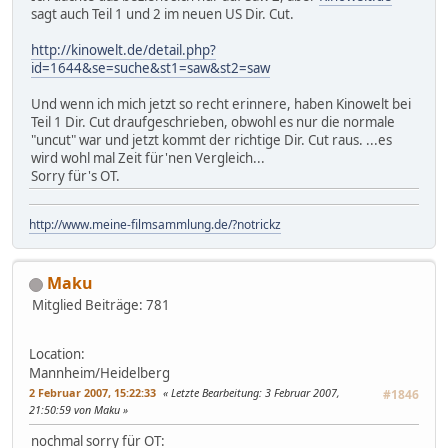
sagt auch Teil 1 und 2 im neuen US Dir. Cut.
http://kinowelt.de/detail.php?
id=1644&se=suche&st1=saw&st2=saw
Und wenn ich mich jetzt so recht erinnere, haben Kinowelt bei
Teil 1 Dir. Cut draufgeschrieben, obwohl es nur die normale
"uncut" war und jetzt kommt der richtige Dir. Cut raus. ...es
wird wohl mal Zeit für'nen Vergleich...
Sorry für's OT.
http://www.meine-filmsammlung.de/?notrickz
Maku
Mitglied
Beiträge: 781
Location:
Mannheim/Heidelberg
2 Februar 2007, 15:22:33
Letzte Bearbeitung
: 3 Februar 2007,
#1846
21:50:59 von Maku
nochmal sorry für OT: