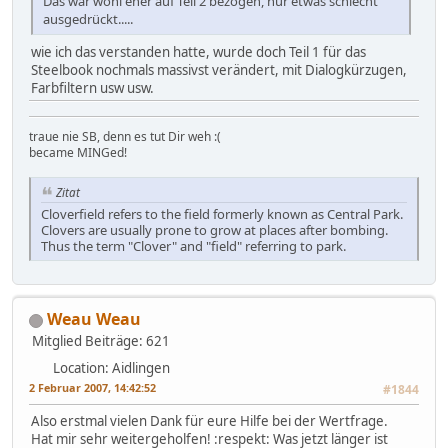
Das war wohl eher auf Teil 2 bezogen, nur etwas schlecht
ausgedrückt.....
wie ich das verstanden hatte, wurde doch Teil 1 für das
Steelbook nochmals massivst verändert, mit Dialogkürzugen,
Farbfiltern usw usw.
traue nie SB, denn es tut Dir weh :(
became MINGed!
Zitat
Cloverfield refers to the field formerly known as Central Park.
Clovers are usually prone to grow at places after bombing.
Thus the term "Clover" and "field" referring to park.
Weau Weau
Mitglied
Beiträge: 621
Location: Aidlingen
2 Februar 2007, 14:42:52
#1844
Also erstmal vielen Dank für eure Hilfe bei der Wertfrage.
Hat mir sehr weitergeholfen! :respekt: Was jetzt länger ist