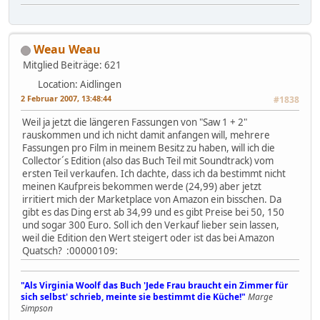
Weau Weau
Mitglied
Beiträge: 621
Location: Aidlingen
2 Februar 2007, 13:48:44
#1838
Weil ja jetzt die längeren Fassungen von "Saw 1 + 2"
rauskommen und ich nicht damit anfangen will, mehrere
Fassungen pro Film in meinem Besitz zu haben, will ich die
Collector´s Edition (also das Buch Teil mit Soundtrack) vom
ersten Teil verkaufen. Ich dachte, dass ich da bestimmt nicht
meinen Kaufpreis bekommen werde (24,99) aber jetzt
irritiert mich der Marketplace von Amazon ein bisschen. Da
gibt es das Ding erst ab 34,99 und es gibt Preise bei 50, 150
und sogar 300 Euro. Soll ich den Verkauf lieber sein lassen,
weil die Edition den Wert steigert oder ist das bei Amazon
Quatsch? :00000109:
"Als Virginia Woolf das Buch 'Jede Frau braucht ein Zimmer für
sich selbst' schrieb, meinte sie bestimmt die Küche!"
Marge
Simpson