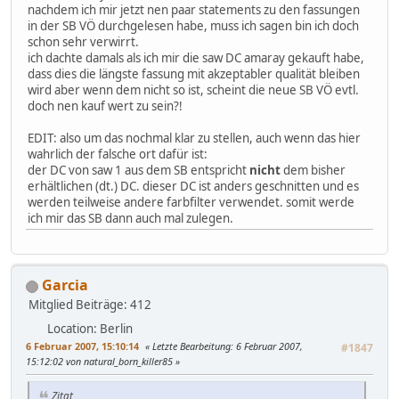
nachdem ich mir jetzt nen paar statements zu den fassungen
in der SB VÖ durchgelesen habe, muss ich sagen bin ich doch
schon sehr verwirrt.
ich dachte damals als ich mir die saw DC amaray gekauft habe,
dass dies die längste fassung mit akzeptabler qualität bleiben
wird aber wenn dem nicht so ist, scheint die neue SB VÖ evtl.
doch nen kauf wert zu sein?!
EDIT: also um das nochmal klar zu stellen, auch wenn das hier
wahrlich der falsche ort dafür ist:
der DC von saw 1 aus dem SB entspricht
nicht
dem bisher
erhältlichen (dt.) DC. dieser DC ist anders geschnitten und es
werden teilweise andere farbfilter verwendet. somit werde
ich mir das SB dann auch mal zulegen.
Garcia
Mitglied
Beiträge: 412
Location: Berlin
6 Februar 2007, 15:10:14
Letzte Bearbeitung
: 6 Februar 2007,
#1847
15:12:02 von natural_born_killer85
Zitat