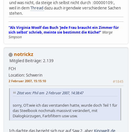
und was nicht, da steige ich selbst nicht durch :00000109:,
weil in dem
Thread
dazu auch irgendwie verschiedene Sachen
stehen.
"Als Virginia Woolf das Buch 'Jede Frau braucht ein Zimmer für
sich selbst' schrieb, meinte sie bestimmt die Küche!"
Marge
Simpson
notrickz
Mitglied
Beiträge: 2.139
FCH
Location: Schwerin
2 Februar 2007, 15:15:10
#1845
Zitat von: Phil am 2 Februar 2007, 14:38:47
sorry, OT:wie ich das verstanden hatte, wurde doch Teil 1 für
das Steelbook nochmals massivst verändert, mit
Dialogkürzugen, Farbfiltern usw usw.
Ich dachte das bezieht sich nur auf Saw 2, aber
Kinowelt.de