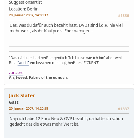
Suggestionsartist
Location: Berlin
20 Januar 2007, 14:03:17
#1836
Das, was du dafür auch bezahlt hast. DVDs sind i.d.R. nie viel
mehr wert, als ihr Kaufpreis. Eher weniger...
"Das nächste Lied heißt eigentlich 'Ich bin so wie ich bin' aber weil
Bela
"auch"
ein bisschen mitsingt, heißt es 'FICKEN'!"
zartcore
Ah, tweed. Fabric of the eunuch.
Jack Slater
Gast
20 Januar 2007, 14:20:58
#1837
Naja ich habe 12 Euro Neu & OVP bezahlt, da hätte ich schon
gedacht das die etwas mehr Wert ist.