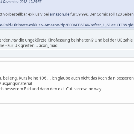
 4 Dezember 2012, 19:25:57
zt vorbestellbar, exklusiv bei
amazon.de
für 59,99€. Der Comic soll 120 Seite
e-Raid-Ultimate-exklusiv-Amazon/dp/B00AFB5F4K/ref=sr_1_6?ie=UTF8&qi
werden
nur
die ungekürzte Kinofassung beinhalten!? Und bei der UE zahle 
nie - zur UK greifen... :icon_mad:
. bei eng. Kurs keine 10€ ... ich glaube auch nicht das Koch da n bessere
m Ausgangsmaterial
ch besserem Bild und dann den ext. Cut :arrow: no way