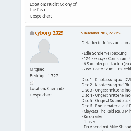
Location: Nudist Colony of
the Dead
Gespeichert
cyborg_2029
5 Dezember 2012, 22:21:59
Detaillierte Infos zur Ultima
- Edle Sonderverpackung
- 124 - seitiges Comic zum F
- 6 Sammlerpostkarten (exkl
- Zwei Poster zum Film (exkl
Mitglied
Beiträge: 1.727
Disc 1 - Kinofassung auf DV
Disc 2 - Kinofassung auf Blu
Location: Chemnitz
Disc 3 - Ungeschnittene ind
Gespeichert
Disc 4 - Ungeschnittene indo
Disc 5 - Original Soundtrack
Disc 6 - Bonusmaterial auf 
- Claycats The Raid (ca. 3 M
- Kinotrailer
- Teaser
- Ein Abend mit Mike Shino