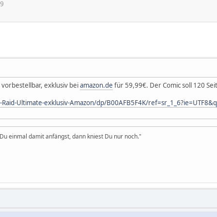
49
t vorbestellbar, exklusiv bei
amazon.de
für 59,99€. Der Comic soll 120 Sei
-Raid-Ultimate-exklusiv-Amazon/dp/B00AFB5F4K/ref=sr_1_6?ie=UTF8
u einmal damit anfängst, dann kniest Du nur noch."