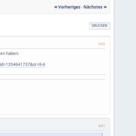
⏪ Vorheriges
-
Nächstes ⏩
DRUCKEN
#60
ten haben:
&qid=1354641737&sr=8-6
#61