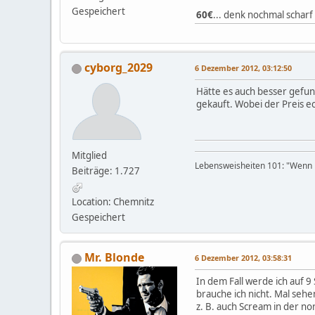
Gespeichert
60€
... denk nochmal scharf
cyborg_2029
6 Dezember 2012, 03:12:50
Hätte es auch besser gefun
gekauft. Wobei der Preis ech
Mitglied
Lebensweisheiten 101: "Wenn D
Beiträge: 1.727
Location: Chemnitz
Gespeichert
Mr. Blonde
6 Dezember 2012, 03:58:31
In dem Fall werde ich auf 9
brauche ich nicht. Mal sehe
z. B. auch Scream in der n