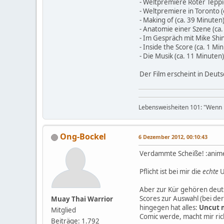
- Weltpremiere Roter Teppi
- Weltpremiere in Toronto (
- Making of (ca. 39 Minuten
- Anatomie einer Szene (ca.
- Im Gespräch mit Mike Shi
- Inside the Score (ca. 1 Mi
- Die Musik (ca. 11 Minuten)
Der Film erscheint in Deut
Lebensweisheiten 101: "Wenn D
Ong-Bockel
6 Dezember 2012, 00:10:43
Verdammte Scheiße! :anim
Pflicht ist bei mir die
echte
U
Aber zur Kür gehören deuts
Scores zur Auswahl (bei de
Muay Thai Warrior
hingegen hat alles:
Uncut m
Mitglied
Comic werde, macht mir ric
Beiträge: 1.792