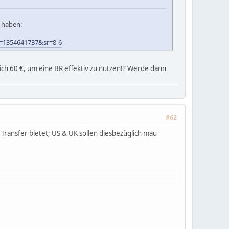
n haben:
d=1354641737&sr=8-6
ich 60 €, um eine BR effektiv zu nutzen!? Werde dann
#62
n Transfer bietet; US & UK sollen diesbezüglich mau