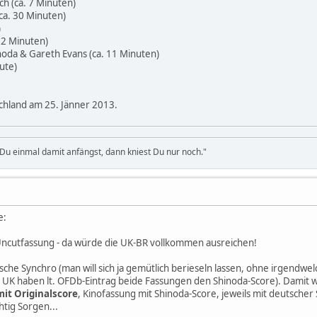
ch (ca. 7 Minuten)
ca. 30 Minuten)
)
 2 Minuten)
noda & Gareth Evans (ca. 11 Minuten)
nute)
schland am 25. Jänner 2013.
u einmal damit anfängst, dann kniest Du nur noch."
e:
ncutfassung - da würde die UK-BR vollkommen ausreichen!
che Synchro (man will sich ja gemütlich berieseln lassen, ohne irgendwe
r UK haben lt. OFDb-Eintrag beide Fassungen den Shinoda-Score). Damit 
it Originalscore
, Kinofassung mit Shinoda-Score, jeweils mit deutscher 
htig Sorgen...