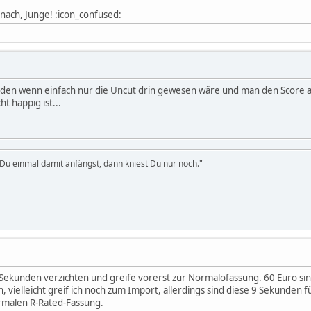
 nach, Junge! :icon_confused:
den wenn einfach nur die Uncut drin gewesen wäre und man den Score a
t happig ist...
u einmal damit anfängst, dann kniest Du nur noch."
 Sekunden verzichten und greife vorerst zur Normalofassung. 60 Euro sind
n, vielleicht greif ich noch zum Import, allerdings sind diese 9 Sekunde
ormalen R-Rated-Fassung.