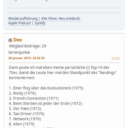
Wiederaufführung | Alte Filme. Neu entdeckt.
Apple Podcast
|
Spotify
Dex
Mitglied
Beiträge: 29
Serienjunkie
28 Januar 2013, 23:24:33
#320
Dann poste ich mal eben meine persönliche (!) Top-10 der
70er, damit die Leute hier mal den Standpunkt des "Neulings"
kennenlernen:
1. Einer flog über das Kuckucksnest (1975)
2. Rocky (1976)
3. French Connection (1971)
4. Beim Sterben ist jeder der Erste (1972)
5. Der Pate (1972)
6. Taxi Driver (1976)
7. Network (1976)
8. Alien (1979)