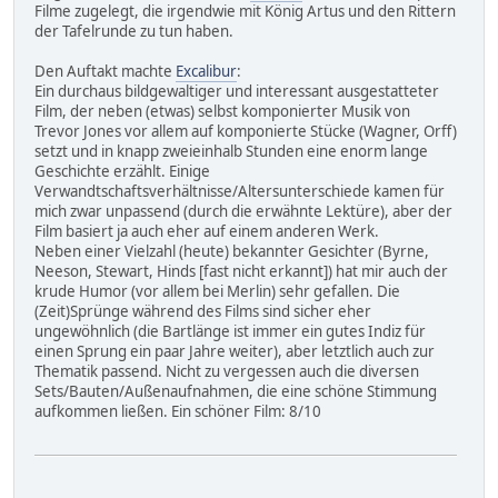
Filme zugelegt, die irgendwie mit König Artus und den Rittern
der Tafelrunde zu tun haben.
Den Auftakt machte
Excalibur
:
Ein durchaus bildgewaltiger und interessant ausgestatteter
Film, der neben (etwas) selbst komponierter Musik von
Trevor Jones vor allem auf komponierte Stücke (Wagner, Orff)
setzt und in knapp zweieinhalb Stunden eine enorm lange
Geschichte erzählt. Einige
Verwandtschaftsverhältnisse/Altersunterschiede kamen für
mich zwar unpassend (durch die erwähnte Lektüre), aber der
Film basiert ja auch eher auf einem anderen Werk.
Neben einer Vielzahl (heute) bekannter Gesichter (Byrne,
Neeson, Stewart, Hinds [fast nicht erkannt]) hat mir auch der
krude Humor (vor allem bei Merlin) sehr gefallen. Die
(Zeit)Sprünge während des Films sind sicher eher
ungewöhnlich (die Bartlänge ist immer ein gutes Indiz für
einen Sprung ein paar Jahre weiter), aber letztlich auch zur
Thematik passend. Nicht zu vergessen auch die diversen
Sets/Bauten/Außenaufnahmen, die eine schöne Stimmung
aufkommen ließen. Ein schöner Film: 8/10