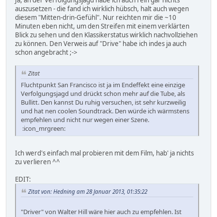
Ja, an der Verfolgungsjagd habe ich auch rein gar nichts
auszusetzen - die fand ich wirklich hübsch, halt auch wegen
diesem "Mitten-drin-Gefühl". Nur reichten mir die ~10
Minuten eben nicht, um den Streifen mit einem verklärten
Blick zu sehen und den Klassikerstatus wirklich nachvollziehen
zu können. Den Verweis auf "Drive" habe ich indes ja auch
schon angebracht ;->
Zitat
Fluchtpunkt San Francisco ist ja im Endeffekt eine einzige
Verfolgungsjagd und drückt schon mehr auf die Tube, als
Bullitt. Den kannst Du ruhig versuchen, ist sehr kurzweilig
und hat nen coolen Soundtrack. Den würde ich wärmstens
empfehlen und nicht nur wegen einer Szene.
:icon_mrgreen:
Ich werd's einfach mal probieren mit dem Film, hab' ja nichts
zu verlieren ^^
EDIT:
Zitat von: Hedning am 28 Januar 2013, 01:35:22
"Driver" von Walter Hill wäre hier auch zu empfehlen. Ist