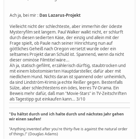
Ach ja, bei mir :
Das Lazarus-Projekt
Vielleicht nicht der schlechteste, aber immerhin der ödeste
Mysteryfilm seit langem. Paul Walker walkt nicht, er schlurft
durch diesen sedierten Käse, der einzig und allein mit der
Frage spielt, ob Paule nach seiner Hinrichtung nun auf
göttliches Geheiß nach Oregon versetzt wurde oder ein
seltsames Projekt daran Schuld ist. Spannend, wenn da nicht
dieser ominöse Filmtitel wäre...
Äh ja, statisch gefilmt, erzählerisch dürftig, staubtrocken und
mit einem lobotomisierten Hauptdarsteller, dafür aber mit
niedlichem Hund. Nichts daran ist spannend oder unheimlich,
da sind Lindström-Krimis ja echte Reißer gegen. Bestenfalls
Sülze, aber schlechtestens ein ödes, leeres TV-Drama. Ein
Beweis mehr dafür, daß man "Movie-Stars" in TV-Zeitschriften
als Tagestipp gut einkaufen kann... 3/10
"Du hältst durch und ich halte durch und nächstes Jahr gehen
wir einen saufen!
"Anything invented after you're thirty-five is against the natural order
of things.!" (Douglas Adams)