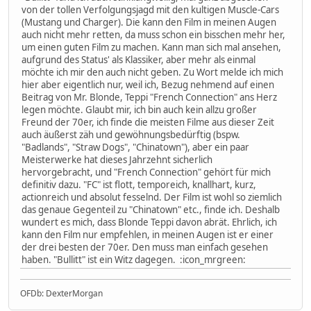
von der tollen Verfolgungsjagd mit den kultigen Muscle-Cars
(Mustang und Charger). Die kann den Film in meinen Augen
auch nicht mehr retten, da muss schon ein bisschen mehr her,
um einen guten Film zu machen. Kann man sich mal ansehen,
aufgrund des Status' als Klassiker, aber mehr als einmal
möchte ich mir den auch nicht geben. Zu Wort melde ich mich
hier aber eigentlich nur, weil ich, Bezug nehmend auf einen
Beitrag von Mr. Blonde, Teppi "French Connection" ans Herz
legen möchte. Glaubt mir, ich bin auch kein allzu großer
Freund der 70er, ich finde die meisten Filme aus dieser Zeit
auch äußerst zäh und gewöhnungsbedürftig (bspw.
"Badlands", "Straw Dogs", "Chinatown"), aber ein paar
Meisterwerke hat dieses Jahrzehnt sicherlich
hervorgebracht, und "French Connection" gehört für mich
definitiv dazu. "FC" ist flott, temporeich, knallhart, kurz,
actionreich und absolut fesselnd. Der Film ist wohl so ziemlich
das genaue Gegenteil zu "Chinatown" etc., finde ich. Deshalb
wundert es mich, dass Blonde Teppi davon abrät. Ehrlich, ich
kann den Film nur empfehlen, in meinen Augen ist er einer
der drei besten der 70er. Den muss man einfach gesehen
haben. "Bullitt" ist ein Witz dagegen. :icon_mrgreen:
OFDb: DexterMorgan