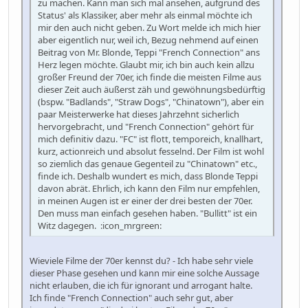
zu machen. Kann man sich mal ansehen, aufgrund des
Status' als Klassiker, aber mehr als einmal möchte ich
mir den auch nicht geben. Zu Wort melde ich mich hier
aber eigentlich nur, weil ich, Bezug nehmend auf einen
Beitrag von Mr. Blonde, Teppi "French Connection" ans
Herz legen möchte. Glaubt mir, ich bin auch kein allzu
großer Freund der 70er, ich finde die meisten Filme aus
dieser Zeit auch äußerst zäh und gewöhnungsbedürftig
(bspw. "Badlands", "Straw Dogs", "Chinatown"), aber ein
paar Meisterwerke hat dieses Jahrzehnt sicherlich
hervorgebracht, und "French Connection" gehört für
mich definitiv dazu. "FC" ist flott, temporeich, knallhart,
kurz, actionreich und absolut fesselnd. Der Film ist wohl
so ziemlich das genaue Gegenteil zu "Chinatown" etc.,
finde ich. Deshalb wundert es mich, dass Blonde Teppi
davon abrät. Ehrlich, ich kann den Film nur empfehlen,
in meinen Augen ist er einer der drei besten der 70er.
Den muss man einfach gesehen haben. "Bullitt" ist ein
Witz dagegen. :icon_mrgreen:
Wieviele Filme der 70er kennst du? - Ich habe sehr viele
dieser Phase gesehen und kann mir eine solche Aussage
nicht erlauben, die ich für ignorant und arrogant halte.
Ich finde "French Connection" auch sehr gut, aber