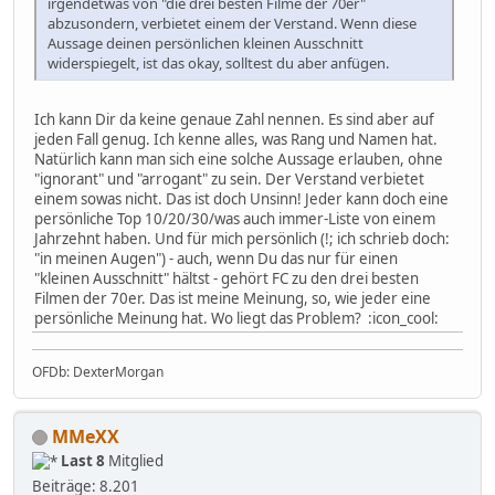
irgendetwas von "die drei besten Filme der 70er"
abzusondern, verbietet einem der Verstand. Wenn diese
Aussage deinen persönlichen kleinen Ausschnitt
widerspiegelt, ist das okay, solltest du aber anfügen.
Ich kann Dir da keine genaue Zahl nennen. Es sind aber auf
jeden Fall genug. Ich kenne alles, was Rang und Namen hat.
Natürlich kann man sich eine solche Aussage erlauben, ohne
"ignorant" und "arrogant" zu sein. Der Verstand verbietet
einem sowas nicht. Das ist doch Unsinn! Jeder kann doch eine
persönliche Top 10/20/30/was auch immer-Liste von einem
Jahrzehnt haben. Und für mich persönlich (!; ich schrieb doch:
"in meinen Augen") - auch, wenn Du das nur für einen
"kleinen Ausschnitt" hältst - gehört FC zu den drei besten
Filmen der 70er. Das ist meine Meinung, so, wie jeder eine
persönliche Meinung hat. Wo liegt das Problem? :icon_cool:
OFDb: DexterMorgan
MMeXX
Last 8
Mitglied
Beiträge: 8.201