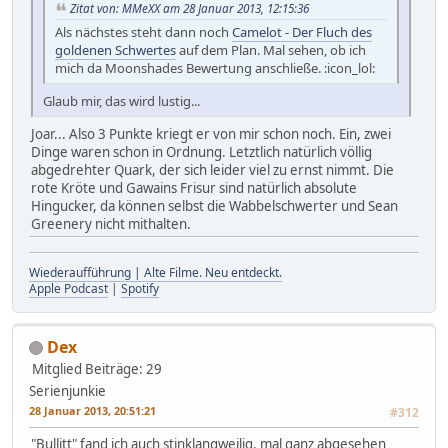
Zitat von: MMeXX am 28 Januar 2013, 12:15:36
Als nächstes steht dann noch
Camelot - Der Fluch des
goldenen Schwertes
auf dem Plan. Mal sehen, ob ich
mich da Moonshades Bewertung anschließe. :icon_lol:
Glaub mir, das wird lustig...
Joar... Also 3 Punkte kriegt er von mir schon noch. Ein, zwei
Dinge waren schon in Ordnung. Letztlich natürlich völlig
abgedrehter Quark, der sich leider viel zu ernst nimmt. Die
rote Kröte und Gawains Frisur sind natürlich absolute
Hingucker, da können selbst die Wabbelschwerter und Sean
Greenery nicht mithalten.
Wiederaufführung | Alte Filme. Neu entdeckt.
Apple Podcast
|
Spotify
Dex
Mitglied
Beiträge: 29
Serienjunkie
28 Januar 2013, 20:51:21
#312
"Bullitt" fand ich auch stinklangweilig, mal ganz abgesehen