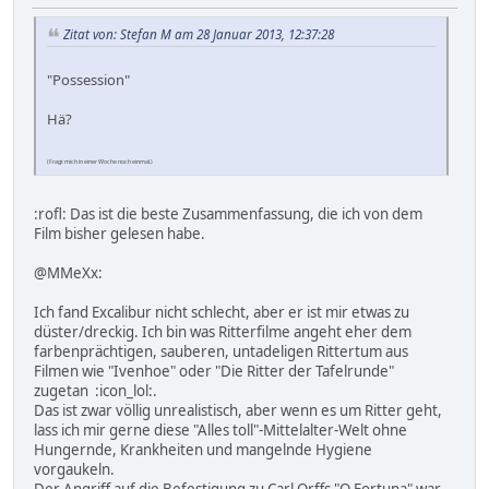
Zitat von: Stefan M am 28 Januar 2013, 12:37:28
"Possession"
Hä?
(Fragt mich in einer Woche noch einmal.)
:rofl: Das ist die beste Zusammenfassung, die ich von dem
Film bisher gelesen habe.
@MMeXx:
Ich fand Excalibur nicht schlecht, aber er ist mir etwas zu
düster/dreckig. Ich bin was Ritterfilme angeht eher dem
farbenprächtigen, sauberen, untadeligen Rittertum aus
Filmen wie "Ivenhoe" oder "Die Ritter der Tafelrunde"
zugetan :icon_lol:.
Das ist zwar völlig unrealistisch, aber wenn es um Ritter geht,
lass ich mir gerne diese "Alles toll"-Mittelalter-Welt ohne
Hungernde, Krankheiten und mangelnde Hygiene
vorgaukeln.
Der Angriff auf die Befestigung zu Carl Orffs "O Fortuna" war