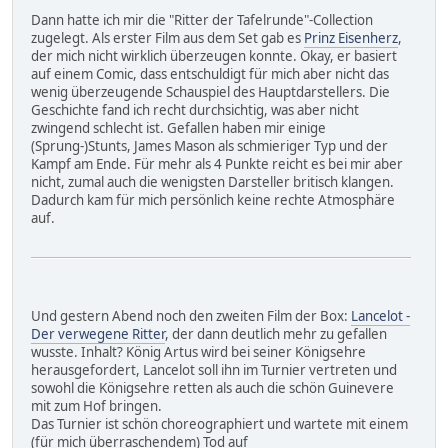
Dann hatte ich mir die "Ritter der Tafelrunde"-Collection
zugelegt. Als erster Film aus dem Set gab es
Prinz Eisenherz
,
der mich nicht wirklich überzeugen konnte. Okay, er basiert
auf einem Comic, dass entschuldigt für mich aber nicht das
wenig überzeugende Schauspiel des Hauptdarstellers. Die
Geschichte fand ich recht durchsichtig, was aber nicht
zwingend schlecht ist. Gefallen haben mir einige
(Sprung-)Stunts, James Mason als schmieriger Typ und der
Kampf am Ende. Für mehr als 4 Punkte reicht es bei mir aber
nicht, zumal auch die wenigsten Darsteller britisch klangen.
Dadurch kam für mich persönlich keine rechte Atmosphäre
auf.
Und gestern Abend noch den zweiten Film der Box:
Lancelot -
Der verwegene Ritter
, der dann deutlich mehr zu gefallen
wusste. Inhalt? König Artus wird bei seiner Königsehre
herausgefordert, Lancelot soll ihn im Turnier vertreten und
sowohl die Königsehre retten als auch die schön Guinevere
mit zum Hof bringen.
Das Turnier ist schön choreographiert und wartete mit einem
(für mich überraschendem) Tod auf