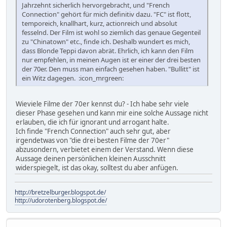
Jahrzehnt sicherlich hervorgebracht, und "French
Connection" gehört für mich definitiv dazu. "FC" ist flott,
temporeich, knallhart, kurz, actionreich und absolut
fesselnd. Der Film ist wohl so ziemlich das genaue Gegenteil
zu "Chinatown" etc., finde ich. Deshalb wundert es mich,
dass Blonde Teppi davon abrät. Ehrlich, ich kann den Film
nur empfehlen, in meinen Augen ist er einer der drei besten
der 70er. Den muss man einfach gesehen haben. "Bullitt" ist
ein Witz dagegen. :icon_mrgreen:
Wieviele Filme der 70er kennst du? - Ich habe sehr viele
dieser Phase gesehen und kann mir eine solche Aussage nicht
erlauben, die ich für ignorant und arrogant halte.
Ich finde "French Connection" auch sehr gut, aber
irgendetwas von "die drei besten Filme der 70er"
abzusondern, verbietet einem der Verstand. Wenn diese
Aussage deinen persönlichen kleinen Ausschnitt
widerspiegelt, ist das okay, solltest du aber anfügen.
http://bretzelburger.blogspot.de/
http://udorotenberg.blogspot.de/