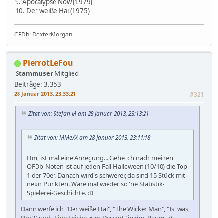
9. Apocalypse Now (1979)
10. Der weiße Hai (1975)
OFDb: DexterMorgan
PierrotLeFou
Stammuser
Mitglied
Beiträge: 3.353
28 Januar 2013, 23:33:21
#321
Zitat von: Stefan M am 28 Januar 2013, 23:13:21
Zitat von: MMeXX am 28 Januar 2013, 23:11:18
Hm, ist mal eine Anregung... Gehe ich nach meinen
OFDb-Noten ist auf jeden Fall Halloween (10/10) die Top
1 der 70er. Danach wird's schwerer, da sind 15 Stück mit
neun Punkten. Wäre mal wieder so 'ne Statistik-
Spielerei-Geschichte. :D
Dann werfe ich "Der weiße Hai", "The Wicker Man", "Is' was,
Doc?" und "Eine Leiche zum Dessert" in den Raum. ;)