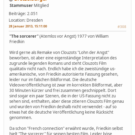
Stammuser
Mitglied
Beiträge: 2.051
Location: Dresden
28 Januar 2013, 15:11:00
#308
"The sorcerer"
(Atemlos vor Angst) 1977 von William
Friedkin
Wird gerne als Remake von Clouzots "Lohn der Angst"
beworben, ist aber eine eigenständige Interpretation des
zugrunde liegenden Romans und steht Clouzots Film
qualitativ nicht nach. Endlich habe ich die zweistündige us-
amerikanische, von Friedkin autorisierte Fassung gesehen,
leider nur im falschen Bildformat. Die deutsche
Videoveröffentlichung ist zwar im korrekten Bildformat, aber
30 Minuten kürzer und frei zusammen geschnippelt. Dort
sind sogar ein paar Szenen, die in der US-Fassung nicht zu
sehen sind, enthalten, aber diese zitieren Clouzots Film genau
und wurden von Friedkin deshalb nicht verwendet - auf so
etwas hat die deutsche Veröffentlichung keine Rücksicht
genommen.
Da schon "French connection" erwähnt wurde, Friedkin selbst
hielt "The sorcerer" für seinen besten Film. Leider böse