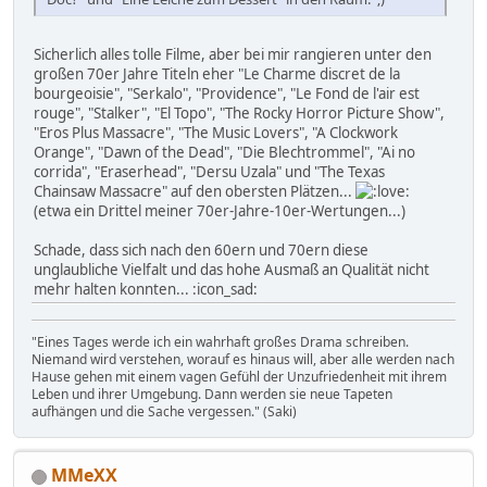
Sicherlich alles tolle Filme, aber bei mir rangieren unter den
großen 70er Jahre Titeln eher "Le Charme discret de la
bourgeoisie", "Serkalo", "Providence", "Le Fond de l'air est
rouge", "Stalker", "El Topo", "The Rocky Horror Picture Show",
"Eros Plus Massacre", "The Music Lovers", "A Clockwork
Orange", "Dawn of the Dead", "Die Blechtrommel", "Ai no
corrida", "Eraserhead", "Dersu Uzala" und "The Texas
Chainsaw Massacre" auf den obersten Plätzen...
(etwa ein Drittel meiner 70er-Jahre-10er-Wertungen...)
Schade, dass sich nach den 60ern und 70ern diese
unglaubliche Vielfalt und das hohe Ausmaß an Qualität nicht
mehr halten konnten... :icon_sad:
"Eines Tages werde ich ein wahrhaft großes Drama schreiben.
Niemand wird verstehen, worauf es hinaus will, aber alle werden nach
Hause gehen mit einem vagen Gefühl der Unzufriedenheit mit ihrem
Leben und ihrer Umgebung. Dann werden sie neue Tapeten
aufhängen und die Sache vergessen." (Saki)
MMeXX