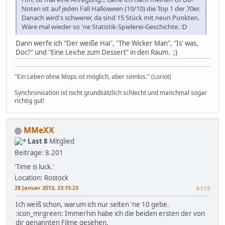
Noten ist auf jeden Fall Halloween (10/10) die Top 1 der 70er.
Danach wird's schwerer, da sind 15 Stück mit neun Punkten.
Wäre mal wieder so 'ne Statistik-Spielerei-Geschichte. :D
Dann werfe ich "Der weiße Hai", "The Wicker Man", "Is' was,
Doc?" und "Eine Leiche zum Dessert" in den Raum. ;)
"Ein Leben ohne Mops ist möglich, aber sinnlos." (Loriot)
Synchronisation ist nicht grundsätzlich schlecht und manchmal sogar
richtig gut!
MMeXX
Last 8
Mitglied
Beiträge: 8.201
'Time is luck.'
Location: Rostock
28 Januar 2013, 23:15:23
#319
Ich weiß schon, warum ich nur selten 'ne 10 gebe.
:icon_mrgreen: Immerhin habe ich die beiden ersten der von
dir genannten Filme gesehen.