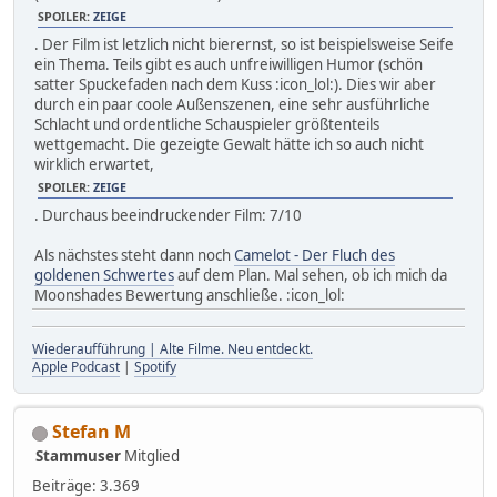
SPOILER:
ZEIGE
. Der Film ist letzlich nicht bierernst, so ist beispielsweise Seife
ein Thema. Teils gibt es auch unfreiwilligen Humor (schön
satter Spuckefaden nach dem Kuss :icon_lol:). Dies wir aber
durch ein paar coole Außenszenen, eine sehr ausführliche
Schlacht und ordentliche Schauspieler größtenteils
wettgemacht. Die gezeigte Gewalt hätte ich so auch nicht
wirklich erwartet,
SPOILER:
ZEIGE
. Durchaus beeindruckender Film: 7/10
Als nächstes steht dann noch
Camelot - Der Fluch des
goldenen Schwertes
auf dem Plan. Mal sehen, ob ich mich da
Moonshades Bewertung anschließe. :icon_lol:
Wiederaufführung | Alte Filme. Neu entdeckt.
Apple Podcast
|
Spotify
Stefan M
Stammuser
Mitglied
Beiträge: 3.369