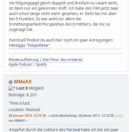
Verfolgungsjagd gleich doppelt und dreifach so rasant wirkt,
ist dann nur ein gekonnter Kniff. Ich habe den Film jetzt zwar
auch schon lange nicht mehr gesehen, er steht bei mir aber
bei 9 Punkten. Es war wohl vor allem die
Ermittlungsarbeit/Perspektive des Ermittlers, die mir so
zugesagt hat.
Eventuell findest du auch hier noch ein paar Anregungen:
Filmtipps "Polizeifilme"
Wiederaufführung | Alte Filme. Neu entdeckt.
Apple Podcast
|
Spotify
MMeXX
Last 8
Mitglied
Beiträge: 8.201
'Time is luck.'
Location: Rostock
28 Januar 2013, 12:15:36
Letzte Bearbeitung
: 28 Januar 2013, 12:32:08
#303
von MMeXX
Angefixt durch die Lektüre des
Parzival
habe ich mir ein paar