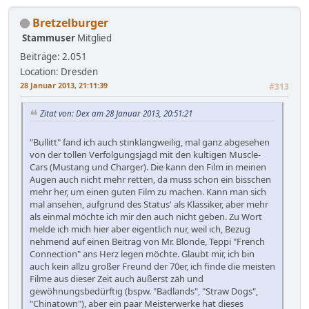
Bretzelburger
Stammuser
Mitglied
Beiträge: 2.051
Location: Dresden
28 Januar 2013, 21:11:39
#313
Zitat von: Dex am 28 Januar 2013, 20:51:21
"Bullitt" fand ich auch stinklangweilig, mal ganz abgesehen
von der tollen Verfolgungsjagd mit den kultigen Muscle-
Cars (Mustang und Charger). Die kann den Film in meinen
Augen auch nicht mehr retten, da muss schon ein bisschen
mehr her, um einen guten Film zu machen. Kann man sich
mal ansehen, aufgrund des Status' als Klassiker, aber mehr
als einmal möchte ich mir den auch nicht geben. Zu Wort
melde ich mich hier aber eigentlich nur, weil ich, Bezug
nehmend auf einen Beitrag von Mr. Blonde, Teppi "French
Connection" ans Herz legen möchte. Glaubt mir, ich bin
auch kein allzu großer Freund der 70er, ich finde die meisten
Filme aus dieser Zeit auch äußerst zäh und
gewöhnungsbedürftig (bspw. "Badlands", "Straw Dogs",
"Chinatown"), aber ein paar Meisterwerke hat dieses