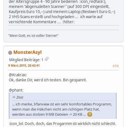
der Altersgruppe 4 - 90 Jahre bedienen :icon_redface:),
meinem "abgenudelten Scanner" (auf 300 DPI eingestellt,
Kaufpreis Euro 10,--) und meinem Laptop (Restwert Euro 0,--)
2 VHS-Scans erstellt und hochgeladen ... ich warte auf
vernichtende Kommentare ... :hitter:
"Mein Gott, es ist voller Sterne!"
MonsterAsyl
Mitglied
Beiträge: 1
9 März 2015, 20:42:41
#98
@Krakrax:
Ok, danke Dir, werd ich testen. Bin gespannt.
@phant:
Zitat
... ich merke, Irfanview ist ein sehr komfortables Programm,
wenn man die Häkchen nicht am richtigen Platz hat,
werden aus stolzen 9 MB Dateien -> 20 KB ...
:icon_lol: Doch, doch, das Progarmm ist wirklich nicht schlecht.