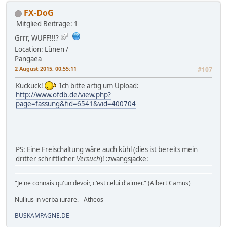
FX-DoG
Mitglied
Beiträge: 1
Grrr, WUFF!!!?
Location: Lünen /
Pangaea
2 August 2015, 00:55:11
#107
Kuckuck!
Ich bitte artig um Upload:
http://www.ofdb.de/view.php?
page=fassung&fid=6541&vid=400704
PS: Eine Freischaltung wäre auch kühl (dies ist bereits mein
dritter schriftlicher
Versuch
)! :zwangsjacke:
"Je ne connais qu'un devoir, c'est celui d'aimer." (Albert Camus)
Nullius in verba iurare. - Atheos
BUSKAMPAGNE.DE