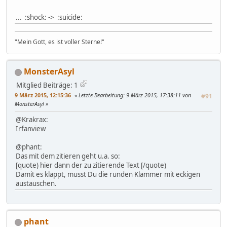
... :shock: -> :suicide:
"Mein Gott, es ist voller Sterne!"
MonsterAsyl
Mitglied
Beiträge: 1
9 März 2015, 12:15:36
Letzte Bearbeitung
: 9 März 2015, 17:38:11 von
#91
MonsterAsyl
@Krakrax:
Irfanview
@phant:
Das mit dem zitieren geht u.a. so:
[quote) hier dann der zu zitierende Text [/quote)
Damit es klappt, musst Du die runden Klammer mit eckigen
austauschen.
phant