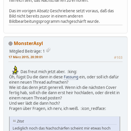
hilfreich sein, das Nachschärfen zu erhöhen.
Das im vorigen Absatz Geschriebene setzt voraus, daß das
Bild nicht bereits zuvor in einem anderen
Bildbearbeitungsprogramm nachgeschärft wurde.
MonsterAsyl
Mitglied
Beiträge: 1
17 März 2015, 20:39:01
#103
Das freut mich jetzt aber. :king:
Öh, fügst Du die dann in diese
Fassung
ein, oder soll ich dafür
einen neuen Thread aufmachen?
Wie ist das denn jetzt generell. Wenn ich die nächsten Cover
fertig hab, soll ich die dann erst heir hochladen, oder direkt in
einem neuen Thread posten?
Und wer lädt die dann hoch?
Fragen über Fragen, ich nerv, ich weiß. :icon_redface:
Zitat
Lediglich noch das Nachschärfen scheint mir etwas hoch