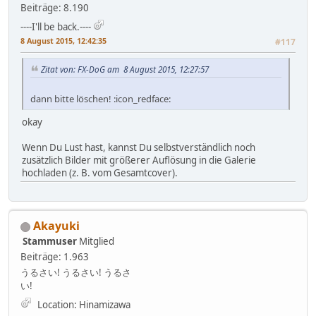
Beiträge: 8.190
----I'll be back.----
8 August 2015, 12:42:35
#117
Zitat von: FX-DoG am 8 August 2015, 12:27:57
dann bitte löschen! :icon_redface:
okay
Wenn Du Lust hast, kannst Du selbstverständlich noch
zusätzlich Bilder mit größerer Auflösung in die Galerie
hochladen (z. B. vom Gesamtcover).
Akayuki
Stammuser
Mitglied
Beiträge: 1.963
うるさい! うるさい! うるさ
い!
Location: Hinamizawa