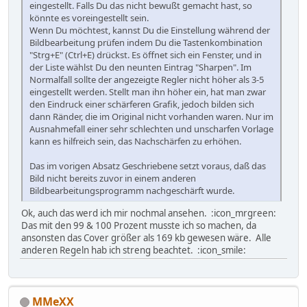
eingestellt. Falls Du das nicht bewußt gemacht hast, so
könnte es voreingestellt sein.
Wenn Du möchtest, kannst Du die Einstellung während der
Bildbearbeitung prüfen indem Du die Tastenkombination
"Strg+E" (Ctrl+E) drückst. Es öffnet sich ein Fenster, und in
der Liste wählst Du den neunten Eintrag "Sharpen". Im
Normalfall sollte der angezeigte Regler nicht höher als 3-5
eingestellt werden. Stellt man ihn höher ein, hat man zwar
den Eindruck einer schärferen Grafik, jedoch bilden sich
dann Ränder, die im Original nicht vorhanden waren. Nur im
Ausnahmefall einer sehr schlechten und unscharfen Vorlage
kann es hilfreich sein, das Nachschärfen zu erhöhen.
Das im vorigen Absatz Geschriebene setzt voraus, daß das
Bild nicht bereits zuvor in einem anderen
Bildbearbeitungsprogramm nachgeschärft wurde.
Ok, auch das werd ich mir nochmal ansehen. :icon_mrgreen:
Das mit den 99 & 100 Prozent musste ich so machen, da
ansonsten das Cover größer als 169 kb gewesen wäre. Alle
anderen Regeln hab ich streng beachtet. :icon_smile:
MMeXX