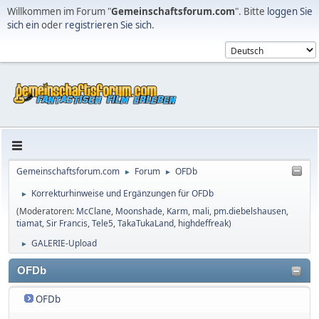
Willkommen im Forum "
Gemeinschaftsforum.com
". Bitte
loggen Sie
sich ein
oder
registrieren Sie sich
.
Gemeinschaftsforum.com
Forum
OFDb
►
►
Korrekturhinweise und Ergänzungen für OFDb
►
(Moderatoren:
McClane
,
Moonshade
,
Karm
,
mali
,
pm.diebelshausen
,
tiamat
,
Sir Francis
,
Tele5
,
TakaTukaLand
,
highdeffreak
)
GALERIE-Upload
►
OFDb
OFDb