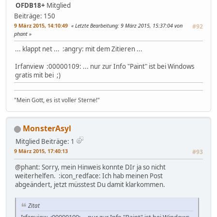
OFDB18+
Mitglied
Beiträge: 150
9 März 2015, 14:10:49
Letzte Bearbeitung
: 9 März 2015, 15:37:04 von
#92
phant
... klappt net ... :angry: mit dem Zitieren ...
Irfanview :00000109: ... nur zur Info "Paint" ist bei Windows
gratis mit bei ;)
"Mein Gott, es ist voller Sterne!"
MonsterAsyl
Mitglied
Beiträge: 1
9 März 2015, 17:40:13
#93
@phant: Sorry, mein Hinweis konnte DIr ja so nicht
weiterhelfen. :icon_redface: Ich hab meinen Post
abgeändert, jetzt müsstest Du damit klarkommen.
Zitat