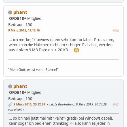
phant
OFDB18+
Mitglied
Beiträge: 150
9 März 2015, 19:16:16
#96
... ich merke, Irfanview ist ein sehr komfortables Programm,
wenn man die Häkchen nicht am richtigen Platz hat, werden
aus stolzen 9 MB Dateien -> 20 KB ...
"Mein Gott, es ist voller Sterne!"
phant
OFDB18+
Mitglied
Beiträge: 150
9 März 2015, 20:32:28
Letzte Bearbeitung
: 9 März 2015, 20:34:29
#97
von phant
... so ich hab jetzt mal mit "Paint" (gratis (bei Windows dabei),
kann sogar ich bedienen :thinking: -> also kann es jeder in