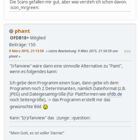
Die Scans gefallen mir gut, aber was versteh ich schon davon.
:icon_mrgreen:
phant
OFDB18+
Mitglied
Beiträge: 150
9 März 2015, 21:13:50
Letzte Bearbeitung
: 9 März 2015, 21:54:59 von
#99
phant
"Irfanview" wäre dann eine sinnvolle Alternative zu "Paint",
wenn es folgendes kann:
Ich gebe dem Programm einen Scan, dann gebe ich dem
Programm noch 2 Determinanten, nämlich Dateiformat (z.B.
JPEG) und Dateigesamtgröße (für Plattformen wie
ofdb.de
noch Seitengröße), -> das Programm erstellt mir das
gewünschte Bild
Kann "I(r)rfanview" das :zunge: :question:
"Mein Gott, es ist voller Sterne!"