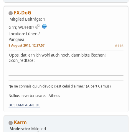
FX-DoG
Mitglied
Beiträge: 1
Grrr, WUFF!!!?
Location: Lünen /
Pangaea
8 August 2015, 12:27:57
#116
Upps, dat lern ich wohl auch noch, dann bitte löschen!
:icon_redface:
"Je ne connais qu'un devoir, c'est celui d'aimer." (Albert Camus)
Nullius in verba iurare. - Atheos
BUSKAMPAGNE.DE
Karm
Moderator
Mitglied