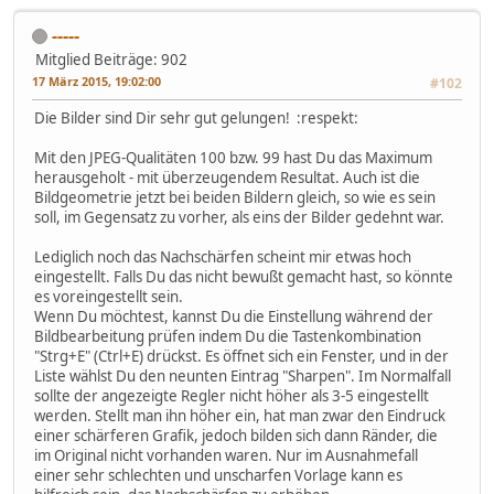
-----
Mitglied
Beiträge: 902
17 März 2015, 19:02:00
#102
Die Bilder sind Dir sehr gut gelungen! :respekt:
Mit den JPEG-Qualitäten 100 bzw. 99 hast Du das Maximum
herausgeholt - mit überzeugendem Resultat. Auch ist die
Bildgeometrie jetzt bei beiden Bildern gleich, so wie es sein
soll, im Gegensatz zu vorher, als eins der Bilder gedehnt war.
Lediglich noch das Nachschärfen scheint mir etwas hoch
eingestellt. Falls Du das nicht bewußt gemacht hast, so könnte
es voreingestellt sein.
Wenn Du möchtest, kannst Du die Einstellung während der
Bildbearbeitung prüfen indem Du die Tastenkombination
"Strg+E" (Ctrl+E) drückst. Es öffnet sich ein Fenster, und in der
Liste wählst Du den neunten Eintrag "Sharpen". Im Normalfall
sollte der angezeigte Regler nicht höher als 3-5 eingestellt
werden. Stellt man ihn höher ein, hat man zwar den Eindruck
einer schärferen Grafik, jedoch bilden sich dann Ränder, die
im Original nicht vorhanden waren. Nur im Ausnahmefall
einer sehr schlechten und unscharfen Vorlage kann es