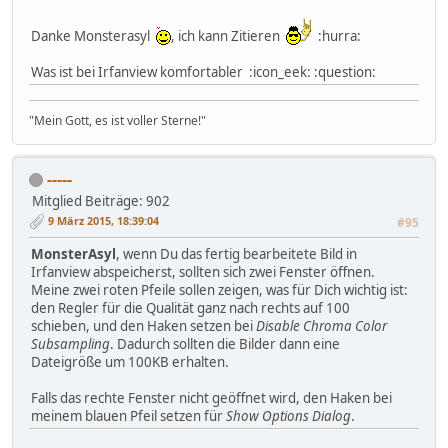
Danke Monsterasyl
, ich kann Zitieren
:hurra:
Was ist bei Irfanview komfortabler :icon_eek: :question:
"Mein Gott, es ist voller Sterne!"
-----
Mitglied
Beiträge: 902
9 März 2015, 18:39:04
#95
MonsterAsyl
, wenn Du das fertig bearbeitete Bild in
Irfanview abspeicherst, sollten sich zwei Fenster öffnen.
Meine zwei roten Pfeile sollen zeigen, was für Dich wichtig ist:
den Regler für die Qualität ganz nach rechts auf 100
schieben, und den Haken setzen bei
Disable Chroma Color
Subsampling
. Dadurch sollten die Bilder dann eine
Dateigröße um 100KB erhalten.
Falls das rechte Fenster nicht geöffnet wird, den Haken bei
meinem blauen Pfeil setzen für
Show Options Dialog
.