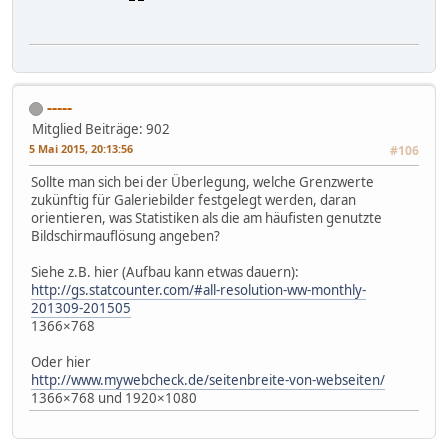
-----
Mitglied
Beiträge: 902
5 Mai 2015, 20:13:56
#106
Sollte man sich bei der Überlegung, welche Grenzwerte
zukünftig für Galeriebilder festgelegt werden, daran
orientieren, was Statistiken als die am häufisten genutzte
Bildschirmauflösung angeben?
Siehe z.B. hier (Aufbau kann etwas dauern):
http://gs.statcounter.com/#all-resolution-ww-monthly-
201309-201505
1366×768
Oder hier
http://www.mywebcheck.de/seitenbreite-von-webseiten/
1366×768 und 1920×1080