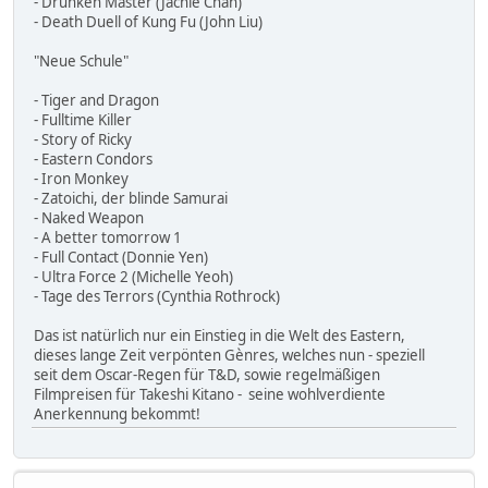
- Drunken Master (Jachie Chan)
- Death Duell of Kung Fu (John Liu)
"Neue Schule"
- Tiger and Dragon
- Fulltime Killer
- Story of Ricky
- Eastern Condors
- Iron Monkey
- Zatoichi, der blinde Samurai
- Naked Weapon
- A better tomorrow 1
- Full Contact (Donnie Yen)
- Ultra Force 2 (Michelle Yeoh)
- Tage des Terrors (Cynthia Rothrock)
Das ist natürlich nur ein Einstieg in die Welt des Eastern,
dieses lange Zeit verpönten Gènres, welches nun - speziell
seit dem Oscar-Regen für T&D, sowie regelmäßigen
Filmpreisen für Takeshi Kitano - seine wohlverdiente
Anerkennung bekommt!