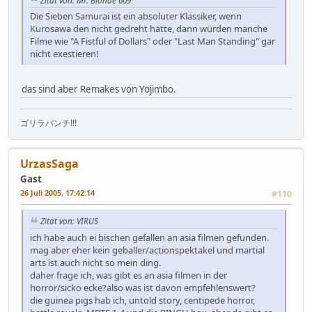
Die Sieben Samurai ist ein absoluter Klassiker, wenn
Kurosawa den nicht gedreht hätte, dann würden manche
Filme wie "A Fistful of Dollars" oder "Last Man Standing" gar
nicht exestieren!
das sind aber Remakes von Yojimbo.
ゴリラパンチ!!!
UrzasSaga
Gast
26 Juli 2005, 17:42:14
#110
Zitat von: VIRUS
ich habe auch ei bischen gefallen an asia filmen gefunden.
mag aber eher kein geballer/actionspektakel und martial
arts ist auch nicht so mein ding.
daher frage ich, was gibt es an asia filmen in der
horror/sicko ecke?also was ist davon empfehlenswert?
die guinea pigs hab ich, untold story, centipede horror,