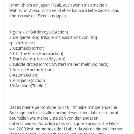
Hmm ich bin ein Japan Freak, auch wenn man meinen
Wahnsinn :haha: nicht verstehen kann ich liebe dieses Land,
ebenso wie die Filme aus Japan.
1:ganz klar Battle royale(Action)
2:die ganze Ring Trilogie mit ausnahme von ring
spiral(Horror)
3:Uzumaki(Horror)
4:Ichi The Killer(Horro action)
5:Dark Water(Horror/Mysteri)
6:suicide circle(Horror/Mysteri meiner meinung nach)
7:Versus(Horror Action)
8:Azumi(Action)
9:Aragamie(Action)
10:Audition(Thriller)
Das ist meine persönliche Top 10, ich habe mir die anderne
Beiträge noch nicht alle durchgelesen kann daher also nicht
beurteilen wie meine Liste sich von den anderen
unterscheiden. Natürlich gibts noch gute Koreanische Filme
wie 2009 lost memories oder H aber da würde die liste immer