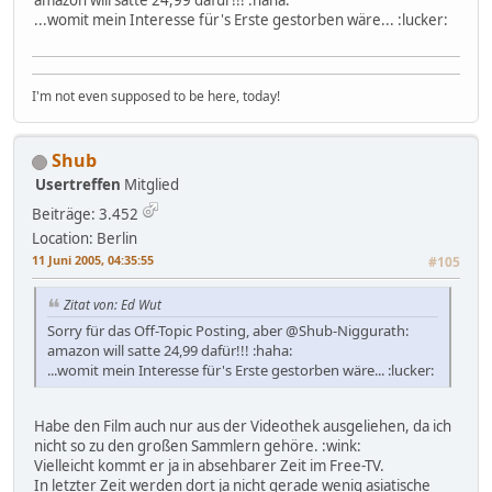
...womit mein Interesse für's Erste gestorben wäre... :lucker:
I'm not even supposed to be here, today!
Shub
Usertreffen
Mitglied
Beiträge: 3.452
Location: Berlin
11 Juni 2005, 04:35:55
#105
Zitat von: Ed Wut
Sorry für das Off-Topic Posting, aber @Shub-Niggurath:
amazon will satte 24,99 dafür!!! :haha:
...womit mein Interesse für's Erste gestorben wäre... :lucker:
Habe den Film auch nur aus der Videothek ausgeliehen, da ich
nicht so zu den großen Sammlern gehöre. :wink:
Vielleicht kommt er ja in absehbarer Zeit im Free-TV.
In letzter Zeit werden dort ja nicht gerade wenig asiatische