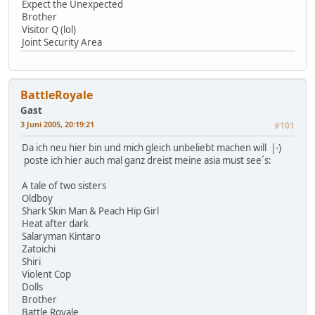
Expect the Unexpected
Brother
Visitor Q (lol)
Joint Security Area
BattleRoyale
Gast
3 Juni 2005, 20:19:21
#101
Da ich neu hier bin und mich gleich unbeliebt machen will |-)
poste ich hier auch mal ganz dreist meine asia must see´s:
A tale of two sisters
Oldboy
Shark Skin Man & Peach Hip Girl
Heat after dark
Salaryman Kintaro
Zatoichi
Shiri
Violent Cop
Dolls
Brother
Battle Royale