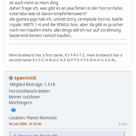
ist auch nicht so mein ding.
daher frage ich, was gibt es an asia filmen in der horror/sicko
ecke?also was ist davon empfehlenswert?
die guinea pigs hab ich, untold story, centipede horror, battle
royale, MBTS 1-4 und die RINGU box. aber da gibt es ja sicher
noch nen haufen mehr, allerdings will ich nur auf vorahnung
basierend keinen ramsch kaufen..
Mein bratwurst has a first name, it´s F-R-I-T-Z, mein bratwurst has a
second name it´s S-C-H-N-A-C-K-E-N-P-F-E-F-F-E-R-H-A-U-S-E-N...
spannick
Mitglied
Beiträge: 1.618
Horizontbeschränkter
kleiner nutzloser
Möchtegern
Location: Planet Momoclo
26 Juli 2005, 15:16:40
#109
Zitat von: Mr. Blonde 609