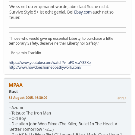
Weiss net ob er genannt wurde, aber laut Suche nicht:
Survive Style 5+ ist echt genial. Bei
Ebay.com
auch net so
teuer.
"Those who would give up essential Liberty, to purchase a little
temporary Safety, deserve neither Liberty nor Safety."
- Benjamin Franklin
https://www.youtube.com/watch?v=aFDkcaY3ZKo
http://www.howdoeshomeopathywork.com/
MPAA
Gast
31 August 2005, 16:30:09
#117
- Azumi
- Tetsuo: The Iron Man
- Old Boy
- Die alten John Woo Filme (The Killer, Bullet In The Head, A
Better Tomorrow 1-2...)
- Die HK Jet Li Filme (Fist Of Legend, Black Mask, Once Upon 1-