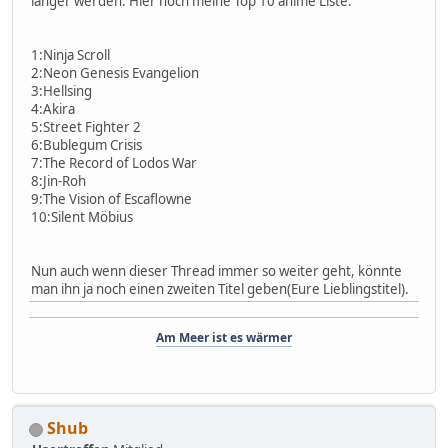
länger werden. Hier noch meine Top 10 anime Liste.
1:Ninja Scroll
2:Neon Genesis Evangelion
3:Hellsing
4:Akira
5:Street Fighter 2
6:Bublegum Crisis
7:The Record of Lodos War
8:Jin-Roh
9:The Vision of Escaflowne
10:Silent Möbius
Nun auch wenn dieser Thread immer so weiter geht, könnte
man ihn ja noch einen zweiten Titel geben(Eure Lieblingstitel).
Am Meer ist es wärmer
Shub