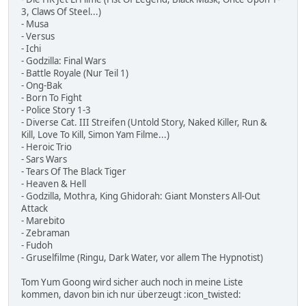
3, Claws Of Steel...)
- Musa
- Versus
- Ichi
- Godzilla: Final Wars
- Battle Royale (Nur Teil 1)
- Ong-Bak
- Born To Fight
- Police Story 1-3
- Diverse Cat. III Streifen (Untold Story, Naked Killer, Run &
Kill, Love To Kill, Simon Yam Filme...)
- Heroic Trio
- Sars Wars
- Tears Of The Black Tiger
- Heaven & Hell
- Godzilla, Mothra, King Ghidorah: Giant Monsters All-Out
Attack
- Marebito
- Zebraman
- Fudoh
- Gruselfilme (Ringu, Dark Water, vor allem The Hypnotist)
Tom Yum Goong wird sicher auch noch in meine Liste
kommen, davon bin ich nur überzeugt :icon_twisted: