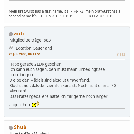
Mein bratwurst has a first name, it´s F-R-I-T-Z, mein bratwurst has a
second name it´s S-C-H-N-A-C-K-E-N-P-F-E-F-F-E-R-H-A-U-S-E-N...
anti
Mitglied
Beiträge: 883
Location: Sauerland
29 Juli 2005, 00:11:51
#113
Habe gerade 2LDK gesehen.
Ich kann euch sagen, den must mann unbedingt see
:icon_biggrin:
Die beiden Mädels sind absolut umwerfend.
Blöd ist nur, daß der ziemlich kurz ist. Noch nicht einmal 70
Minuten!
Das Fratzengeballere hätte ich mir gerne noch länger
angesehen
Shub
Usertreffen
Mitglied