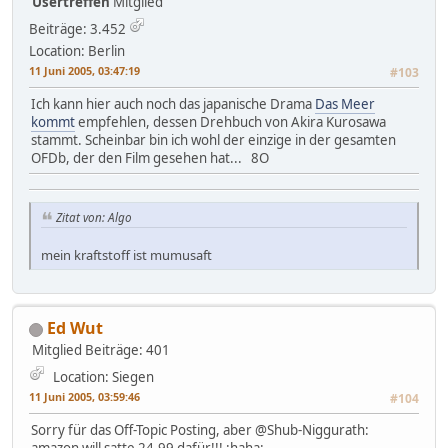
Usertreffen
Mitglied
Beiträge: 3.452
Location: Berlin
11 Juni 2005, 03:47:19
#103
Ich kann hier auch noch das japanische Drama
Das Meer
kommt
empfehlen, dessen Drehbuch von Akira Kurosawa
stammt. Scheinbar bin ich wohl der einzige in der gesamten
OFDb, der den Film gesehen hat... 8O
Zitat von: Algo
mein kraftstoff ist mumusaft
Ed Wut
Mitglied
Beiträge: 401
Location: Siegen
11 Juni 2005, 03:59:46
#104
Sorry für das Off-Topic Posting, aber @Shub-Niggurath:
amazon will satte 24,99 dafür!!! :haha: