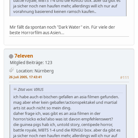
battle royale, MBTS 1-4 und die RINGU box. aber da gibt es
ja sicher noch nen haufen mehr, allerdings will ich nur auf
vorahnung basierend keinen ramsch kaufen..
Mir fällt da spontan noch "Dark Water" ein. Für viele der
beste Horrorfilm aus Asien...
7eleven
Mitglied
Beiträge: 123
Location: Nürnberg
26 Juli 2005, 17:43:41
#111
Zitat von: VIRUS
ich habe auch ei bischen gefallen an asia filmen gefunden.
mag aber eher kein geballer/actionspektakel und martial
arts ist auch nicht so mein ding.
daher frage ich, was gibt es an asia filmen in der
horror/sicko ecke?also was ist davon empfehlenswert?
die guinea pigs hab ich, untold story, centipede horror,
battle royale, MBTS 1-4 und die RINGU box. aber da gibt es
ja sicher noch nen haufen mehr, allerdings will ich nur auf