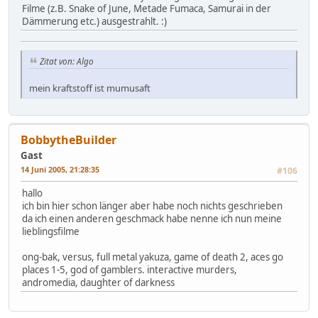
Filme (z.B. Snake of June, Metade Fumaca, Samurai in der
Dämmerung etc.) ausgestrahlt. :)
Zitat von: Algo
mein kraftstoff ist mumusaft
BobbytheBuilder
Gast
14 Juni 2005, 21:28:35
#106
hallo
ich bin hier schon länger aber habe noch nichts geschrieben
da ich einen anderen geschmack habe nenne ich nun meine
lieblingsfilme
ong-bak, versus, full metal yakuza, game of death 2, aces go
places 1-5, god of gamblers. interactive murders,
andromedia, daughter of darkness