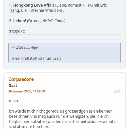
1.
Hongkong Love Affair
(Liebe/Romantik, HK) mit
Eric
Tsang
, u.a. Infernal Affairs I-III
2.
Leben!
(Drama, HK/VR China)
:respekt:
Zitat von: Algo
mein kraftstoff ist mumusaft
Corpsecore
Gast
26 Januar 2005, 19:55:09
#92
moin,
ich würde mich nicht gerade als grossartigen asien-kenner
bezeichnen und mag auch nur die wenigsten. die, die ich
folglich hier aufzähle (wurden mit sicherheit schon erwähnt),
sind absolute bomben.