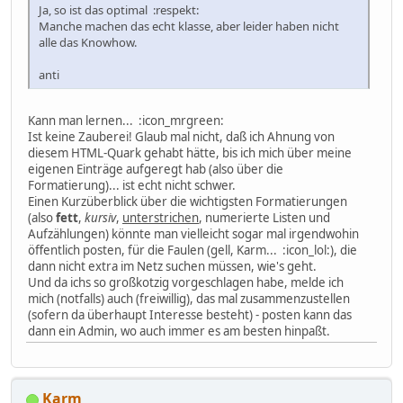
Ja, so ist das optimal :respekt:
Manche machen das echt klasse, aber leider haben nicht
alle das Knowhow.
anti
Kann man lernen... :icon_mrgreen:
Ist keine Zauberei! Glaub mal nicht, daß ich Ahnung von
diesem HTML-Quark gehabt hätte, bis ich mich über meine
eigenen Einträge aufgeregt hab (also über die
Formatierung)... ist echt nicht schwer.
Einen Kurzüberblick über die wichtigsten Formatierungen
(also
fett
,
kursiv
,
unterstrichen
, numerierte Listen und
Aufzählungen) könnte man vielleicht sogar mal irgendwohin
öffentlich posten, für die Faulen (gell, Karm... :icon_lol:), die
dann nicht extra im Netz suchen müssen, wie's geht.
Und da ichs so großkotzig vorgeschlagen habe, melde ich
mich (notfalls) auch (freiwillig), das mal zusammenzustellen
(sofern da überhaupt Interesse besteht) - posten kann das
dann ein Admin, wo auch immer es am besten hinpaßt.
Karm