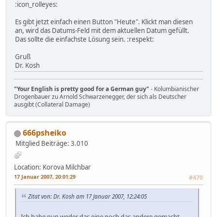
:icon_rolleyes:
Es gibt jetzt einfach einen Button "Heute". Klickt man diesen
an, wird das Datums-Feld mit dem aktuellen Datum gefüllt.
Das sollte die einfachste Lösung sein. :respekt:
Gruß
Dr. Kosh
"Your English is pretty good for a German guy"
- Kolumbianischer
Drogenbauer zu Arnold Schwarzenegger, der sich als Deutscher
ausgibt (Collateral Damage)
666psheiko
Mitglied
Beiträge: 3.010
Location: Korova Milchbar
17 Januar 2007, 20:01:29
#470
Zitat von: Dr. Kosh am 17 Januar 2007, 12:24:05
Ich habe nun weder das eine noch das andere gemacht.