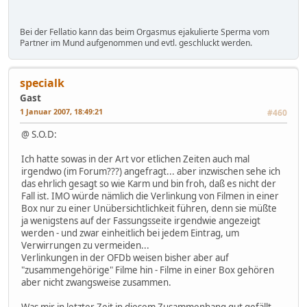
Bei der Fellatio kann das beim Orgasmus ejakulierte Sperma vom
Partner im Mund aufgenommen und evtl. geschluckt werden.
specialk
Gast
1 Januar 2007, 18:49:21
#460
@ S.O.D:
Ich hatte sowas in der Art vor etlichen Zeiten auch mal
irgendwo (im Forum???) angefragt... aber inzwischen sehe ich
das ehrlich gesagt so wie Karm und bin froh, daß es nicht der
Fall ist. IMO würde nämlich die Verlinkung von Filmen in einer
Box nur zu einer Unübersichtlichkeit führen, denn sie müßte
ja wenigstens auf der Fassungsseite irgendwie angezeigt
werden - und zwar einheitlich bei jedem Eintrag, um
Verwirrungen zu vermeiden...
Verlinkungen in der OFDb weisen bisher aber auf
"zusammengehörige" Filme hin - Filme in einer Box gehören
aber nicht zwangsweise zusammen.
Was mir in letzter Zeit in diesem Zusammenhang gut gefällt,