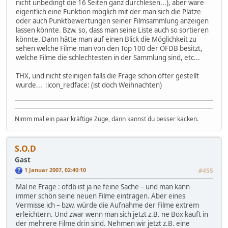
nicht unbedingt die 16 Seiten ganz durchlesen...), aber wäre
eigentlich eine Funktion möglich mit der man sich die Plätze
oder auch Punktbewertungen seiner Filmsammlung anzeigen
lassen könnte. Bzw. so, dass man seine Liste auch so sortieren
könnte. Dann hätte man auf einen Blick die Möglichkeit zu
sehen welche Filme man von den Top 100 der OFDB besitzt,
welche Filme die schlechtesten in der Sammlung sind, etc...
THX, und nicht steinigen falls die Frage schon öfter gestellt
wurde... :icon_redface: (ist doch Weihnachten)
Nimm mal ein paar kräftige Züge, dann kannst du besser kacken.
S.O.D
Gast
1 Januar 2007, 02:40:10
#455
Mal ne Frage : ofdb ist ja ne feine Sache – und man kann
immer schön seine neuen Filme eintragen. Aber eines
Vermisse ich – bzw. würde die Aufnahme der Filme extrem
erleichtern. Und zwar wenn man sich jetzt z.B. ne Box kauft in
der mehrere Filme drin sind. Nehmen wir jetzt z.B. eine