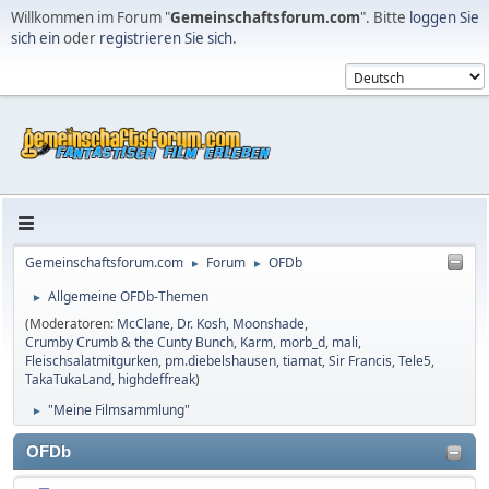
Willkommen im Forum "
Gemeinschaftsforum.com
". Bitte
loggen Sie
sich ein
oder
registrieren Sie sich
.
Gemeinschaftsforum.com
Forum
OFDb
►
►
Allgemeine OFDb-Themen
►
(Moderatoren:
McClane
,
Dr. Kosh
,
Moonshade
,
Crumby Crumb & the Cunty Bunch
,
Karm
,
morb_d
,
mali
,
Fleischsalatmitgurken
,
pm.diebelshausen
,
tiamat
,
Sir Francis
,
Tele5
,
TakaTukaLand
,
highdeffreak
)
"Meine Filmsammlung"
►
OFDb