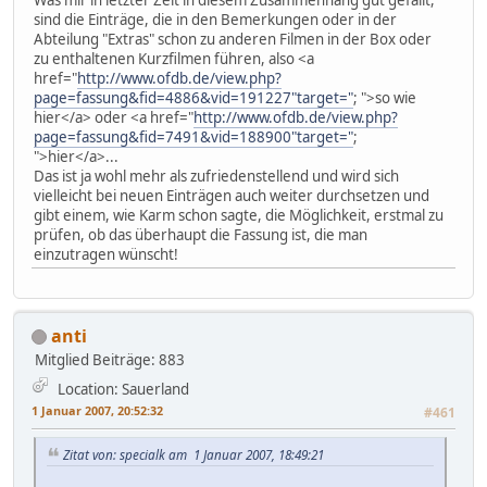
sind die Einträge, die in den Bemerkungen oder in der
Abteilung "Extras" schon zu anderen Filmen in der Box oder
zu enthaltenen Kurzfilmen führen, also <a
href="
http://www.ofdb.de/view.php?
page=fassung&fid=4886&vid=191227"target="
; ">so wie
hier</a> oder <a href="
http://www.ofdb.de/view.php?
page=fassung&fid=7491&vid=188900"target="
;
">hier</a>...
Das ist ja wohl mehr als zufriedenstellend und wird sich
vielleicht bei neuen Einträgen auch weiter durchsetzen und
gibt einem, wie Karm schon sagte, die Möglichkeit, erstmal zu
prüfen, ob das überhaupt die Fassung ist, die man
einzutragen wünscht!
anti
Mitglied
Beiträge: 883
Location: Sauerland
1 Januar 2007, 20:52:32
#461
Zitat von: specialk am 1 Januar 2007, 18:49:21