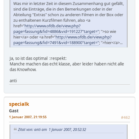
Was mir in letzter Zeit in diesem Zusammenhang gut gefällt,
sind die Einträge, die in den Bemerkungen oder in der
Abteilung "Extras" schon zu anderen Filmen in der Box oder
zu enthaltenen Kurzfilmen führen, also <a
href="
http://www.ofdb.de/view.php?
page=fassung&fid=4886&vid=191227"target="
; ">so wie
hier</a> oder <a href="
http://www.ofdb.de/view.php?
page=fassung&fid=7491&vid=188900"target="
; ">hier</a>...
Ja, so ist das optimal :respekt:
Manche machen das echt klasse, aber leider haben nicht alle
das Knowhow.
anti
specialk
Gast
1 Januar 2007, 21:19:55
#462
Zitat von: anti am 1 Januar 2007, 20:52:32