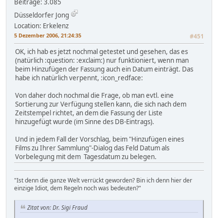
Beiträge: 3.085
Düsseldorfer Jong
Location: Erkelenz
5 Dezember 2006, 21:24:35
#451
OK, ich hab es jetzt nochmal getestet und gesehen, das es
(natürlich :question: :exclaim:) nur funktioniert, wenn man
beim Hinzufügen der Fassung auch ein Datum einträgt. Das
habe ich natürlich verpennt, :icon_redface:
Von daher doch nochmal die Frage, ob man evtl. eine
Sortierung zur Verfügung stellen kann, die sich nach dem
Zeitstempel richtet, an dem die Fassung der Liste
hinzugefügt wurde (im Sinne des DB-Eintrags).
Und in jedem Fall der Vorschlag, beim "Hinzufügen eines
Films zu Ihrer Sammlung"-Dialog das Feld Datum als
Vorbelegung mit dem Tagesdatum zu belegen.
"Ist denn die ganze Welt verrückt geworden? Bin ich denn hier der
einzige Idiot, dem Regeln noch was bedeuten?"
Zitat von: Dr. Sigi Fraud