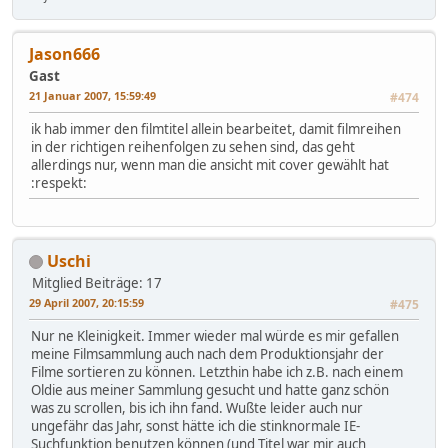
Jason666
Gast
21 Januar 2007, 15:59:49
#474
ik hab immer den filmtitel allein bearbeitet, damit filmreihen
in der richtigen reihenfolgen zu sehen sind, das geht
allerdings nur, wenn man die ansicht mit cover gewählt hat
:respekt:
Uschi
Mitglied
Beiträge: 17
29 April 2007, 20:15:59
#475
Nur ne Kleinigkeit. Immer wieder mal würde es mir gefallen
meine Filmsammlung auch nach dem Produktionsjahr der
Filme sortieren zu können. Letzthin habe ich z.B. nach einem
Oldie aus meiner Sammlung gesucht und hatte ganz schön
was zu scrollen, bis ich ihn fand. Wußte leider auch nur
ungefähr das Jahr, sonst hätte ich die stinknormale IE-
Suchfunktion benutzen können (und Titel war mir auch