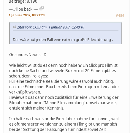
Beiträge: 8.190
----I'll be back.----
1 Januar 2007, 09:21:28
#456
Zitat von: S.O.D am 1 Januar 2007, 02:40:10
Das wäre auf jeden Fall eine extrem große Erleichterung .
Gesundes Neues. :D
Wie leicht willst du es denn noch haben? Ein Click pro Film ist
doch keine Sache und wieviele Boxen mit 20 Filmen gibt es
schon. :icon_rolleyes:
Für eine technische Realisierung wäre es wohl auch nötig,
dass die Filme einer Box bereits beim Eintragen miteinander
verknüpft wären.
Inwieweit das dann noch zusätzlich für eine Erweiterung der
Filmübernahme in "Meine Filmsammlung" umsetzbar wäre,
entzieht sich meiner Kenntnis.
Ich halte nach wie vor die Einzelübernahme für sinnvoll, weil
es oft mehrerer Versionen zu einem Film gibt und man sich
bei der Sichtung der Fassungen zumindest soviel Zeit