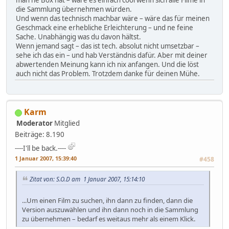
man ne Box hat – wäre es einfach cool wenn sich alle Filme in
die Sammlung übernehmen würden.
Und wenn das technisch machbar wäre – wäre das für meinen
Geschmack eine erhebliche Erleichterung – und ne feine
Sache. Unabhängig was du davon hältst.
Wenn jemand sagt – das ist tech. absolut nicht umsetzbar –
sehe ich das ein – und hab Verständnis dafür. Aber mit deiner
abwertenden Meinung kann ich nix anfangen. Und die löst
auch nicht das Problem. Trotzdem danke für deinen Mühe.
Karm
Moderator
Mitglied
Beiträge: 8.190
----I'll be back.----
1 Januar 2007, 15:39:40
#458
Zitat von: S.O.D am 1 Januar 2007, 15:14:10
...Um einen Film zu suchen, ihn dann zu finden, dann die
Version auszuwählen und ihn dann noch in die Sammlung
zu übernehmen – bedarf es weitaus mehr als einem Klick.